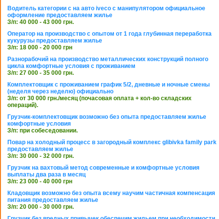
Водитель категории с на авто iveco с манипулятором официальное
оформление предоставляем жилье
З/п: 40 000 - 43 000 грн.
Оператор на производство с опытом от 1 года глубинная переработка
кукурузы предоставляем жилье
З/п: 18 000 - 20 000 грн
Разнорабочий на производство металлических конструкций полного
цикла комфортные условия с проживанием
З/п: 27 000 - 35 000 грн.
Комплектовщик с проживанием график 5/2, дневные и ночные смены
(неделя через неделю) официально
З/п: от 30 000 грн./месяц (почасовая оплата + кол-во складских
операций).
Грузчик-комплектовщик возможно без опыта предоставляем жилье
комфортные условия
З/п: при собеседовании.
Повар на холодный процесс в загородный комплекс glibivka family park
предоставляем жилье
З/п: 30 000 - 32 000 грн.
Грузчик на вахтовый метод современные и комфортные условия
выплаты два раза в месяц
З/п: 23 000 - 40 000 грн
Кладовщик возможно без опыта всему научим частичная компенсация
питания предоставляем жилье
З/п: 20 000 - 30 000 грн.
Грузчик без вредных привычек обеспечим жильем при необходимости