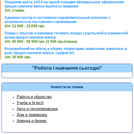
Охранник вахта 14/14 на одной локации официальное оформление
предоставляем жилье выплаты вовремя
З/п: ставка.
Администратор в гостинично-оздоровительный комплекс с
возможностью постоянного проживания
З/п: 12 000 - 15 000 грн.
Повар с опытом и умением готовить блюда гуцульской и украинской
кухни предоставляем жилье
З/п: 45 000 - 50 000 грн. (1 500 грн./смена)
Разнорабочий на обход и уборку территории, кормление животных и
рыб, предоставляем жилье, график 6/1
З/п: 30 000 грн.
"Робота і навчання сьогодні"
Новости по темам
Работа и общество
Учеба и hi-tech
Авто и грузоперевозки
Дом и перевозка
Аренда и бизнес