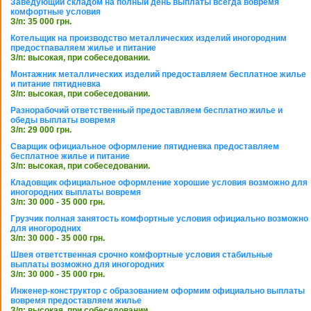
Заведующий складом на полный день выплаты всегда вовремя
комфортные условия
З/п: 35 000 грн.
Котельщик на производство металлических изделий иногородним
предостпаваляем жилье и питание
З/п: высокая, при собеседовании.
Монтажник металлических изделий предоставляем бесплатное жилье
и питание пятидневка
З/п: высокая, при собеседовании.
Разнорабочий ответственный предоставляем бесплатно жилье и
обеды выплаты вовремя
З/п: 29 000 грн.
Сварщик официальное оформление пятидневка предоставляем
бесплатное жилье и питание
З/п: высокая, при собеседовании.
Кладовщик официальное оформление хорошие условия возможно для
иногородних выплаты вовремя
З/п: 30 000 - 35 000 грн.
Грузчик полная занятость комфортные условия официально возможно
для иногородних
З/п: 30 000 - 35 000 грн.
Швея ответственная срочно комфортные условия стабильные
выплаты возможно для иногородних
З/п: 30 000 - 35 000 грн.
Инженер-конструктор с образованием оформим официально выплаты
вовремя предоставляем жилье
З/п: высокая, при собеседовании.