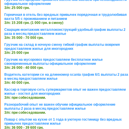
официальное оформление
З/п: 25 000 грн.
Горничная в отель без вредных привычек порядочная и трудолюбивая
вахта 5/5 с проживанием и питанием
З/п: 15 208 грн. (1 000 грн. в смену)
Сварщик-монтажник металлоконструкций удобный график выплаты 2
раза в месяц предоставляем жилье
З/п: 35 000 - 70 000 грн.
Грузчик на склад в ночную смену гибкий график выплаты вовремя
предоставляем жилье для иногородних
З/п: 25 000 грн
Грузчик на мусоровоз предоставляем бесплатное жилье
своевременные выплаты официальное оформление
З/п: 26 000 - 40 000 грн.
Водитель категории се на длинномер scania график 6/1 выплаты 2 раза
в месяц предоставляем жилье
З/п: 40 000 грн.
Кассир в торговую сеть супермаркетов опыт не важен предоставляем
жилье - хостел для иногородних
З/п: при собеседовании.
Разнорабочий опыт не важен обучим официальное оформление
выплаты 2 раза в месяц предоставляем жилье
З/п: при собеседовании.
Повар с опытом на кухне от 1 года в уютную гостиницу без вредных
привычек предоставляем жилье
З/п: 36 000 - 39 600 грн.