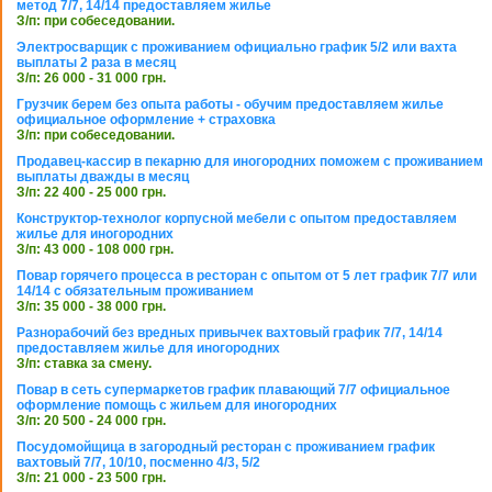
метод 7/7, 14/14 предоставляем жилье
З/п: при собеседовании.
Электросварщик с проживанием официально график 5/2 или вахта
выплаты 2 раза в месяц
З/п: 26 000 - 31 000 грн.
Грузчик берем без опыта работы - обучим предоставляем жилье
официальное оформление + страховка
З/п: при собеседовании.
Продавец-кассир в пекарню для иногородних поможем с проживанием
выплаты дважды в месяц
З/п: 22 400 - 25 000 грн.
Конструктор-технолог корпусной мебели с опытом предоставляем
жилье для иногородних
З/п: 43 000 - 108 000 грн.
Повар горячего процесса в ресторан с опытом от 5 лет график 7/7 или
14/14 с обязательным проживанием
З/п: 35 000 - 38 000 грн.
Разнорабочий без вредных привычек вахтовый график 7/7, 14/14
предоставляем жилье для иногородних
З/п: ставка за смену.
Повар в сеть супермаркетов график плавающий 7/7 официальное
оформление помощь с жильем для иногородних
З/п: 20 500 - 24 000 грн.
Посудомойщица в загородный ресторан с проживанием график
вахтовый 7/7, 10/10, посменно 4/3, 5/2
З/п: 21 000 - 23 500 грн.