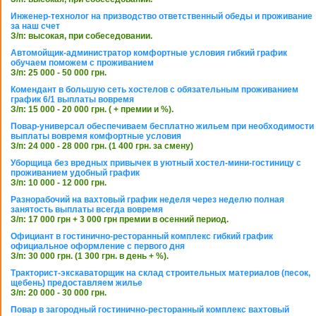
Инженер-технолог на призводство ответственный обеды и проживание
за наш счет
З/п: высокая, при собеседовании.
Автомойщик-администратор комфортные условия гибкий график
обучаем поможем с проживанием
З/п: 25 000 - 50 000 грн.
Комендант в большую сеть хостелов с обязательным проживанием
график 6/1 выплаты вовремя
З/п: 15 000 - 20 000 грн. ( + премии и %).
Повар-универсал обеспечиваем бесплатно жильем при необходимости
выплаты вовремя комфортные условия
З/п: 24 000 - 28 000 грн. (1 400 грн. за смену)
Уборщица без вредных привычек в уютный хостел-мини-гостиницу с
проживанием удобный график
З/п: 10 000 - 12 000 грн.
Разнорабочий на вахтовый график неделя через неделю полная
занятость выплаты всегда вовремя
З/п: 17 000 грн + 3 000 грн премии в осенний период.
Официант в гостинично-ресторанный комплекс гибкий график
официальное оформление с первого дня
З/п: 30 000 грн. (1 300 грн. в день + %).
Тракторист-экскаваторщик на склад строительных материалов (песок,
щебень) предоставляем жилье
З/п: 20 000 - 30 000 грн.
Повар в загородный гостинично-ресторанный комплекс вахтовый