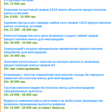
и 3 разовое питание
З/п: 13 000 грн.
Охранник на вахтовый график 15/15 много объектов предоставляем
жилье и питание
З/п: 8 000 - 15 000 грн.
Администратор в ресторацию грибна хата график 14/14 предоставляем
жилье отличные условия
З/п: 27 200 - 28 500 грн.
Комплектовщик мясного цеха возможно студент гибкий график
предоставляем жилье для иногородних
З/п: 30 000 - 33 000 грн.
Заведующий складом официальное оформление предоставляем
общежитие для иногородних
З/п: 35 000 грн.
Электрик желательно с опытом на полную занятость возможно
предоставление жилья график 5/2
З/п: при собеседовании.
Кладовщик с опытом управления персоналом склада без вредных
привычек бесплатное жилье для иногородних
З/п: 30 000 грн.
Грузчик-комплектовщик бесплатное жилье для иногородних
своевременные выплаты
З/п: 24 000 - 26 000 грн.
Водитель микроавтобуса категории в на мебельное производство
возможно проживание выплаты вовремя
З/п: 15 000 - 20 000 грн. (ставка+ бонусы).