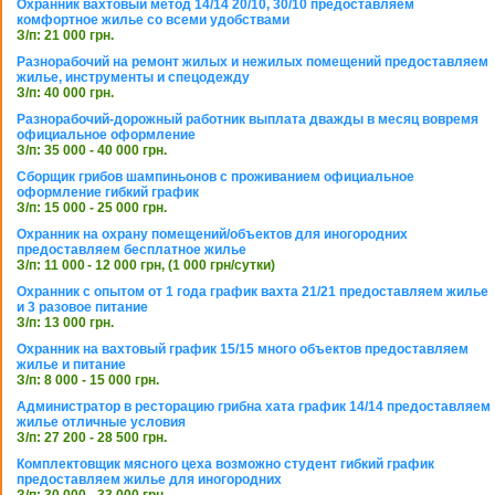
Охранник вахтовый метод 14/14 20/10, 30/10 предоставляем
комфортное жилье со всеми удобствами
З/п: 21 000 грн.
Разнорабочий на ремонт жилых и нежилых помещений предоставляем
жилье, инструменты и спецодежду
З/п: 40 000 грн.
Разнорабочий-дорожный работник выплата дважды в месяц вовремя
официальное оформление
З/п: 35 000 - 40 000 грн.
Сборщик грибов шампиньонов с проживанием официальное
оформление гибкий график
З/п: 15 000 - 25 000 грн.
Охранник на охрану помещений/объектов для иногородних
предоставляем бесплатное жилье
З/п: 11 000 - 12 000 грн, (1 000 грн/сутки)
Охранник с опытом от 1 года график вахта 21/21 предоставляем жилье
и 3 разовое питание
З/п: 13 000 грн.
Охранник на вахтовый график 15/15 много объектов предоставляем
жилье и питание
З/п: 8 000 - 15 000 грн.
Администратор в ресторацию грибна хата график 14/14 предоставляем
жилье отличные условия
З/п: 27 200 - 28 500 грн.
Комплектовщик мясного цеха возможно студент гибкий график
предоставляем жилье для иногородних