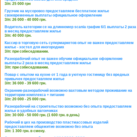
З/п: 25 000 грн
Грузчик на мусоровоз предоставляем бесплатное жилье
своевременные выплаты официальное оформление
З/п: 26 000 - 40 000 грн.
Водитель категории се на длинномер scania график 6/1 выплаты 2 раза
в месяц предоставляем жилье
З/п: 40 000 грн.
Кассир в торговую сеть супермаркетов опыт не важен предоставляем
жилье - хостел для иногородних
З/п: при собеседовании.
Разнорабочий опыт не важен обучим официальное оформление
выплаты 2 раза в месяц предоставляем жилье
З/п: при собеседовании.
Повар с опытом на кухне от 1 года в уютную гостиницу без вредных
привычек предоставляем жилье
З/п: 36 000 - 39 600 грн.
Охранник-разнорабочий возможно вахтовым методом проживание на
территории комплекса + питание
З/п: 20 000 - 25 000 грн.
Разнорабочий на строительство возможно без опыта предоставляем
жилье в удобных вагончиках
З/п: 30 000 - 50 000 грн. (1 600 грн. в день)
Рабочий в цех на производство пластмассовых изделий
предоставляем общежитие возможно без опыта
З/п: 1 300 грн. в смену.