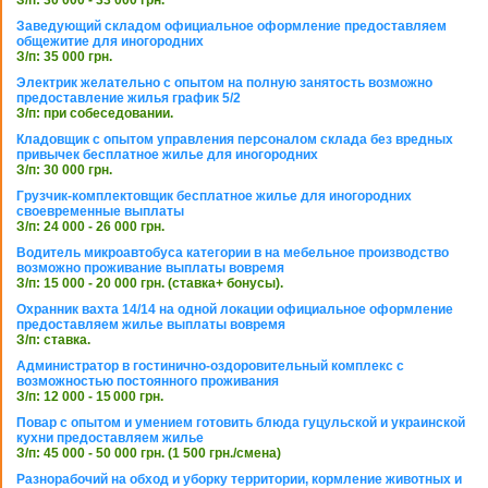
З/п: 30 000 - 33 000 грн.
Заведующий складом официальное оформление предоставляем
общежитие для иногородних
З/п: 35 000 грн.
Электрик желательно с опытом на полную занятость возможно
предоставление жилья график 5/2
З/п: при собеседовании.
Кладовщик с опытом управления персоналом склада без вредных
привычек бесплатное жилье для иногородних
З/п: 30 000 грн.
Грузчик-комплектовщик бесплатное жилье для иногородних
своевременные выплаты
З/п: 24 000 - 26 000 грн.
Водитель микроавтобуса категории в на мебельное производство
возможно проживание выплаты вовремя
З/п: 15 000 - 20 000 грн. (ставка+ бонусы).
Охранник вахта 14/14 на одной локации официальное оформление
предоставляем жилье выплаты вовремя
З/п: ставка.
Администратор в гостинично-оздоровительный комплекс с
возможностью постоянного проживания
З/п: 12 000 - 15 000 грн.
Повар с опытом и умением готовить блюда гуцульской и украинской
кухни предоставляем жилье
З/п: 45 000 - 50 000 грн. (1 500 грн./смена)
Разнорабочий на обход и уборку территории, кормление животных и