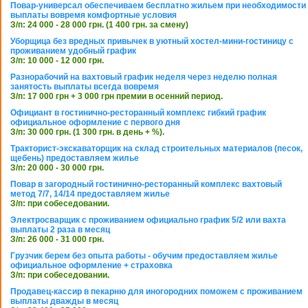
Повар-универсал обеспечиваем бесплатно жильем при необходимости
выплаты вовремя комфортные условия
З/п: 24 000 - 28 000 грн. (1 400 грн. за смену)
Уборщица без вредных привычек в уютный хостел-мини-гостиницу с
проживанием удобный график
З/п: 10 000 - 12 000 грн.
Разнорабочий на вахтовый график неделя через неделю полная
занятость выплаты всегда вовремя
З/п: 17 000 грн + 3 000 грн премии в осенний период.
Официант в гостинично-ресторанный комплекс гибкий график
официальное оформление с первого дня
З/п: 30 000 грн. (1 300 грн. в день + %).
Тракторист-экскаваторщик на склад строительных материалов (песок,
щебень) предоставляем жилье
З/п: 20 000 - 30 000 грн.
Повар в загородный гостинично-ресторанный комплекс вахтовый
метод 7/7, 14/14 предоставляем жилье
З/п: при собеседовании.
Электросварщик с проживанием официально график 5/2 или вахта
выплаты 2 раза в месяц
З/п: 26 000 - 31 000 грн.
Грузчик берем без опыта работы - обучим предоставляем жилье
официальное оформление + страховка
З/п: при собеседовании.
Продавец-кассир в пекарню для иногородних поможем с проживанием
выплаты дважды в месяц