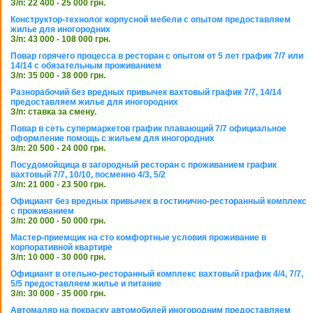
З/п: 22 400 - 25 000 грн.
Конструктор-технолог корпусной мебели с опытом предоставляем
жилье для иногородних
З/п: 43 000 - 108 000 грн.
Повар горячего процесса в ресторан с опытом от 5 лет график 7/7 или
14/14 с обязательным проживанием
З/п: 35 000 - 38 000 грн.
Разнорабочий без вредных привычек вахтовый график 7/7, 14/14
предоставляем жилье для иногородних
З/п: ставка за смену.
Повар в сеть супермаркетов график плавающий 7/7 официальное
оформление помощь с жильем для иногородних
З/п: 20 500 - 24 000 грн.
Посудомойщица в загородный ресторан с проживанием график
вахтовый 7/7, 10/10, посменно 4/3, 5/2
З/п: 21 000 - 23 500 грн.
Официант без вредных привычек в гостинично-ресторанный комплекс
с проживанием
З/п: 20 000 - 50 000 грн.
Мастер-приемщик на сто комфортные условия проживание в
корпоративной квартире
З/п: 10 000 - 30 000 грн.
Официант в отельно-ресторанный комплекс вахтовый график 4/4, 7/7,
5/5 предоставляем жилье и питание
З/п: 30 000 - 35 000 грн.
Автомаляр на покраску автомобилей иногородним предоставляем