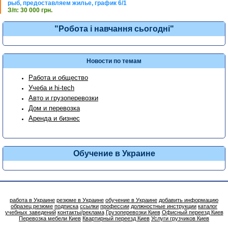
рыб, предоставляем жилье, график 6/1
З/п: 30 000 грн.
"Робота і навчання сьогодні"
Новости по темам
Работа и общество
Учеба и hi-tech
Авто и грузоперевозки
Дом и перевозка
Аренда и бизнес
Обучение в Украине
работа в Украине
резюме в Украине
обучение в Украине
добавить информацию
образец резюме
подписка
ссылки
профессии
должностные инструкции
каталог
учебных заведений
контакты/реклама
Грузоперевозки Киев
Офисный переезд Киев
Перевозка мебели Киев
Квартирный переезд Киев
Услуги грузчиков Киев