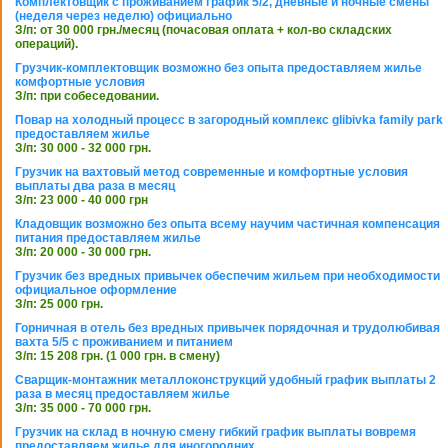
Комплектовщик с проживанием график 5/2, дневные и ночные смены
(неделя через неделю) официально
З/п: от 30 000 грн./месяц (почасовая оплата + кол-во складских
операций).
Грузчик-комплектовщик возможно без опыта предоставляем жилье
комфортные условия
З/п: при собеседовании.
Повар на холодный процесс в загородный комплекс glibivka family park
предоставляем жилье
З/п: 30 000 - 32 000 грн.
Грузчик на вахтовый метод современные и комфортные условия
выплаты два раза в месяц
З/п: 23 000 - 40 000 грн
Кладовщик возможно без опыта всему научим частичная компенсация
питания предоставляем жилье
З/п: 20 000 - 30 000 грн.
Грузчик без вредных привычек обеспечим жильем при необходимости
официальное оформление
З/п: 25 000 грн.
Горничная в отель без вредных привычек порядочная и трудолюбивая
вахта 5/5 с проживанием и питанием
З/п: 15 208 грн. (1 000 грн. в смену)
Сварщик-монтажник металлоконструкций удобный график выплаты 2
раза в месяц предоставляем жилье
З/п: 35 000 - 70 000 грн.
Грузчик на склад в ночную смену гибкий график выплаты вовремя
предоставляем жилье для иногородних