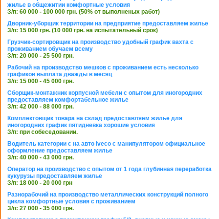
жилье в общежитии комфортные условия
З/п: 60 000 - 100 000 грн. (50% от выполненых работ)
Дворник-уборщик территории на предприятие предоставляем жилье
З/п: 15 000 грн. (10 000 грн. на испытательный срок)
Грузчик-сортировщик на производство удобный график вахта с
проживанием обучаем всему
З/п: 20 000 - 25 500 грн.
Рабочий на производство мешков с проживанием есть несколько
графиков выплата дважды в месяц
З/п: 15 000 - 45 000 грн.
Сборщик-монтажник корпусной мебели с опытом для иногородних
предоставляем комфортабельное жилье
З/п: 42 000 - 88 000 грн.
Комплектовщик товара на склад предоставляем жилье для
иногородних график пятидневка хорошие условия
З/п: при собеседовании.
Водитель категории с на авто iveco с манипулятором официальное
оформление предоставляем жилье
З/п: 40 000 - 43 000 грн.
Оператор на производство с опытом от 1 года глубинная переработка
кукурузы предоставляем жилье
З/п: 18 000 - 20 000 грн
Разнорабочий на производство металлических конструкций полного
цикла комфортные условия с проживанием
З/п: 27 000 - 35 000 грн.