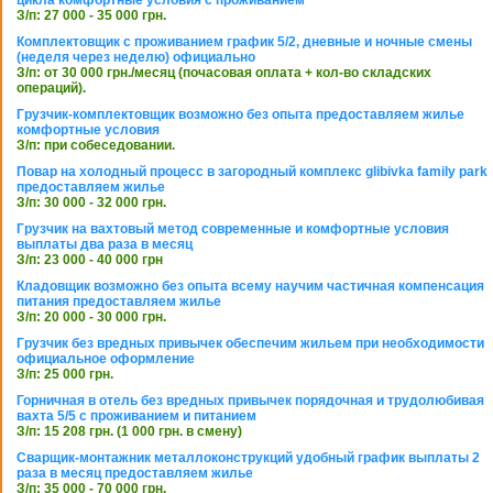
З/п: 27 000 - 35 000 грн.
Комплектовщик с проживанием график 5/2, дневные и ночные смены
(неделя через неделю) официально
З/п: от 30 000 грн./месяц (почасовая оплата + кол-во складских
операций).
Грузчик-комплектовщик возможно без опыта предоставляем жилье
комфортные условия
З/п: при собеседовании.
Повар на холодный процесс в загородный комплекс glibivka family park
предоставляем жилье
З/п: 30 000 - 32 000 грн.
Грузчик на вахтовый метод современные и комфортные условия
выплаты два раза в месяц
З/п: 23 000 - 40 000 грн
Кладовщик возможно без опыта всему научим частичная компенсация
питания предоставляем жилье
З/п: 20 000 - 30 000 грн.
Грузчик без вредных привычек обеспечим жильем при необходимости
официальное оформление
З/п: 25 000 грн.
Горничная в отель без вредных привычек порядочная и трудолюбивая
вахта 5/5 с проживанием и питанием
З/п: 15 208 грн. (1 000 грн. в смену)
Сварщик-монтажник металлоконструкций удобный график выплаты 2
раза в месяц предоставляем жилье
З/п: 35 000 - 70 000 грн.