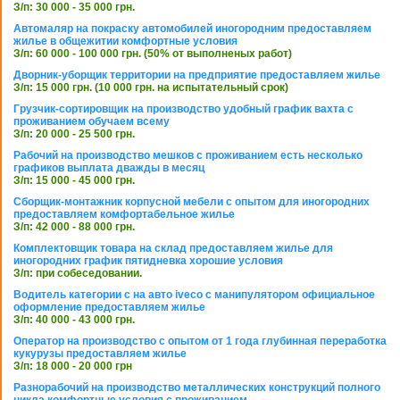
З/п: 30 000 - 35 000 грн.
Автомаляр на покраску автомобилей иногородним предоставляем
жилье в общежитии комфортные условия
З/п: 60 000 - 100 000 грн. (50% от выполненых работ)
Дворник-уборщик территории на предприятие предоставляем жилье
З/п: 15 000 грн. (10 000 грн. на испытательный срок)
Грузчик-сортировщик на производство удобный график вахта с
проживанием обучаем всему
З/п: 20 000 - 25 500 грн.
Рабочий на производство мешков с проживанием есть несколько
графиков выплата дважды в месяц
З/п: 15 000 - 45 000 грн.
Сборщик-монтажник корпусной мебели с опытом для иногородних
предоставляем комфортабельное жилье
З/п: 42 000 - 88 000 грн.
Комплектовщик товара на склад предоставляем жилье для
иногородних график пятидневка хорошие условия
З/п: при собеседовании.
Водитель категории с на авто iveco с манипулятором официальное
оформление предоставляем жилье
З/п: 40 000 - 43 000 грн.
Оператор на производство с опытом от 1 года глубинная переработка
кукурузы предоставляем жилье
З/п: 18 000 - 20 000 грн
Разнорабочий на производство металлических конструкций полного
цикла комфортные условия с проживанием