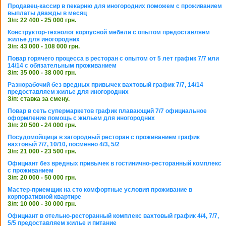
Продавец-кассир в пекарню для иногородних поможем с проживанием
выплаты дважды в месяц
З/п: 22 400 - 25 000 грн.
Конструктор-технолог корпусной мебели с опытом предоставляем
жилье для иногородних
З/п: 43 000 - 108 000 грн.
Повар горячего процесса в ресторан с опытом от 5 лет график 7/7 или
14/14 с обязательным проживанием
З/п: 35 000 - 38 000 грн.
Разнорабочий без вредных привычек вахтовый график 7/7, 14/14
предоставляем жилье для иногородних
З/п: ставка за смену.
Повар в сеть супермаркетов график плавающий 7/7 официальное
оформление помощь с жильем для иногородних
З/п: 20 500 - 24 000 грн.
Посудомойщица в загородный ресторан с проживанием график
вахтовый 7/7, 10/10, посменно 4/3, 5/2
З/п: 21 000 - 23 500 грн.
Официант без вредных привычек в гостинично-ресторанный комплекс
с проживанием
З/п: 20 000 - 50 000 грн.
Мастер-приемщик на сто комфортные условия проживание в
корпоративной квартире
З/п: 10 000 - 30 000 грн.
Официант в отельно-ресторанный комплекс вахтовый график 4/4, 7/7,
5/5 предоставляем жилье и питание