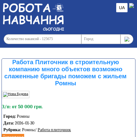
UA
Работа Плиточник в строительную
компанию много объектов возможно
слаженные бригады поможем с жильем
Ромны
З/п: от 50 000 грн.
Город:
Ромны
Дата:
2026-01-30
Рубрика:
Ромны/
Работа плиточник
Пожаловатся