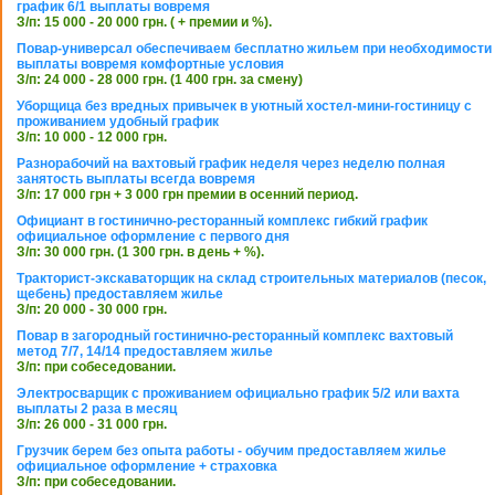
график 6/1 выплаты вовремя
З/п: 15 000 - 20 000 грн. ( + премии и %).
Повар-универсал обеспечиваем бесплатно жильем при необходимости
выплаты вовремя комфортные условия
З/п: 24 000 - 28 000 грн. (1 400 грн. за смену)
Уборщица без вредных привычек в уютный хостел-мини-гостиницу с
проживанием удобный график
З/п: 10 000 - 12 000 грн.
Разнорабочий на вахтовый график неделя через неделю полная
занятость выплаты всегда вовремя
З/п: 17 000 грн + 3 000 грн премии в осенний период.
Официант в гостинично-ресторанный комплекс гибкий график
официальное оформление с первого дня
З/п: 30 000 грн. (1 300 грн. в день + %).
Тракторист-экскаваторщик на склад строительных материалов (песок,
щебень) предоставляем жилье
З/п: 20 000 - 30 000 грн.
Повар в загородный гостинично-ресторанный комплекс вахтовый
метод 7/7, 14/14 предоставляем жилье
З/п: при собеседовании.
Электросварщик с проживанием официально график 5/2 или вахта
выплаты 2 раза в месяц
З/п: 26 000 - 31 000 грн.
Грузчик берем без опыта работы - обучим предоставляем жилье
официальное оформление + страховка
З/п: при собеседовании.