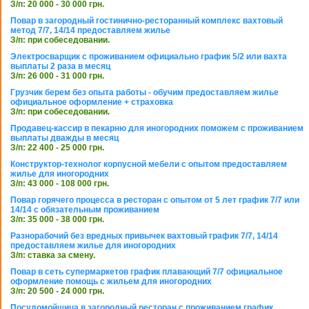
З/п: 20 000 - 30 000 грн.
Повар в загородный гостинично-ресторанный комплекс вахтовый
метод 7/7, 14/14 предоставляем жилье
З/п: при собеседовании.
Электросварщик с проживанием официально график 5/2 или вахта
выплаты 2 раза в месяц
З/п: 26 000 - 31 000 грн.
Грузчик берем без опыта работы - обучим предоставляем жилье
официальное оформление + страховка
З/п: при собеседовании.
Продавец-кассир в пекарню для иногородних поможем с проживанием
выплаты дважды в месяц
З/п: 22 400 - 25 000 грн.
Конструктор-технолог корпусной мебели с опытом предоставляем
жилье для иногородних
З/п: 43 000 - 108 000 грн.
Повар горячего процесса в ресторан с опытом от 5 лет график 7/7 или
14/14 с обязательным проживанием
З/п: 35 000 - 38 000 грн.
Разнорабочий без вредных привычек вахтовый график 7/7, 14/14
предоставляем жилье для иногородних
З/п: ставка за смену.
Повар в сеть супермаркетов график плавающий 7/7 официальное
оформление помощь с жильем для иногородних
З/п: 20 500 - 24 000 грн.
Посудомойщица в загородный ресторан с проживанием график