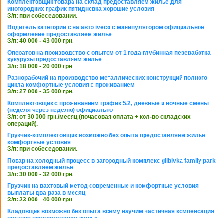
Комплектовщик товара на склад предоставляем жилье для
иногородних график пятидневка хорошие условия
З/п: при собеседовании.
Водитель категории с на авто iveco с манипулятором официальное
оформление предоставляем жилье
З/п: 40 000 - 43 000 грн.
Оператор на производство с опытом от 1 года глубинная переработка
кукурузы предоставляем жилье
З/п: 18 000 - 20 000 грн
Разнорабочий на производство металлических конструкций полного
цикла комфортные условия с проживанием
З/п: 27 000 - 35 000 грн.
Комплектовщик с проживанием график 5/2, дневные и ночные смены
(неделя через неделю) официально
З/п: от 30 000 грн./месяц (почасовая оплата + кол-во складских
операций).
Грузчик-комплектовщик возможно без опыта предоставляем жилье
комфортные условия
З/п: при собеседовании.
Повар на холодный процесс в загородный комплекс glibivka family park
предоставляем жилье
З/п: 30 000 - 32 000 грн.
Грузчик на вахтовый метод современные и комфортные условия
выплаты два раза в месяц
З/п: 23 000 - 40 000 грн
Кладовщик возможно без опыта всему научим частичная компенсация
питания предоставляем жилье