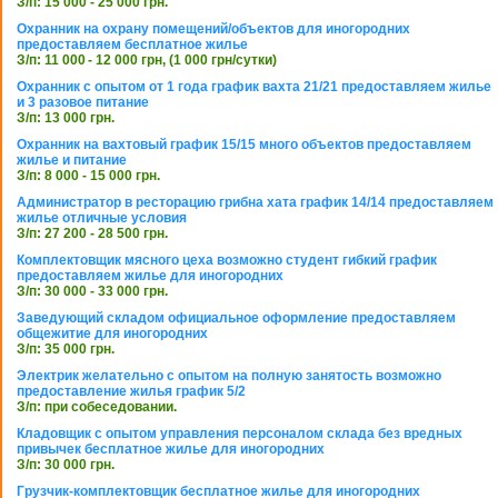
З/п: 15 000 - 25 000 грн.
Охранник на охрану помещений/объектов для иногородних
предоставляем бесплатное жилье
З/п: 11 000 - 12 000 грн, (1 000 грн/сутки)
Охранник с опытом от 1 года график вахта 21/21 предоставляем жилье
и 3 разовое питание
З/п: 13 000 грн.
Охранник на вахтовый график 15/15 много объектов предоставляем
жилье и питание
З/п: 8 000 - 15 000 грн.
Администратор в ресторацию грибна хата график 14/14 предоставляем
жилье отличные условия
З/п: 27 200 - 28 500 грн.
Комплектовщик мясного цеха возможно студент гибкий график
предоставляем жилье для иногородних
З/п: 30 000 - 33 000 грн.
Заведующий складом официальное оформление предоставляем
общежитие для иногородних
З/п: 35 000 грн.
Электрик желательно с опытом на полную занятость возможно
предоставление жилья график 5/2
З/п: при собеседовании.
Кладовщик с опытом управления персоналом склада без вредных
привычек бесплатное жилье для иногородних
З/п: 30 000 грн.
Грузчик-комплектовщик бесплатное жилье для иногородних