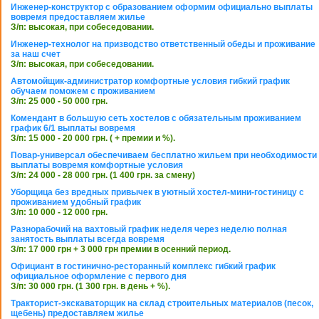
Инженер-конструктор с образованием оформим официально выплаты
вовремя предоставляем жилье
З/п: высокая, при собеседовании.
Инженер-технолог на призводство ответственный обеды и проживание
за наш счет
З/п: высокая, при собеседовании.
Автомойщик-администратор комфортные условия гибкий график
обучаем поможем с проживанием
З/п: 25 000 - 50 000 грн.
Комендант в большую сеть хостелов с обязательным проживанием
график 6/1 выплаты вовремя
З/п: 15 000 - 20 000 грн. ( + премии и %).
Повар-универсал обеспечиваем бесплатно жильем при необходимости
выплаты вовремя комфортные условия
З/п: 24 000 - 28 000 грн. (1 400 грн. за смену)
Уборщица без вредных привычек в уютный хостел-мини-гостиницу с
проживанием удобный график
З/п: 10 000 - 12 000 грн.
Разнорабочий на вахтовый график неделя через неделю полная
занятость выплаты всегда вовремя
З/п: 17 000 грн + 3 000 грн премии в осенний период.
Официант в гостинично-ресторанный комплекс гибкий график
официальное оформление с первого дня
З/п: 30 000 грн. (1 300 грн. в день + %).
Тракторист-экскаваторщик на склад строительных материалов (песок,
щебень) предоставляем жилье