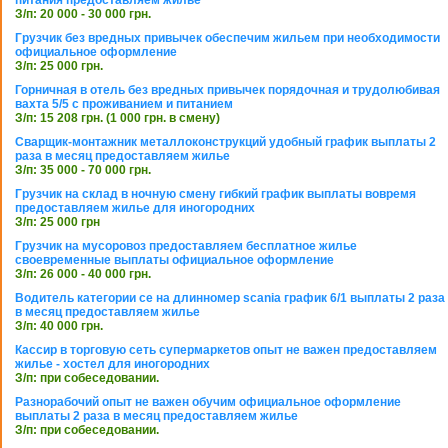
З/п: 20 000 - 30 000 грн.
Грузчик без вредных привычек обеспечим жильем при необходимости
официальное оформление
З/п: 25 000 грн.
Горничная в отель без вредных привычек порядочная и трудолюбивая
вахта 5/5 с проживанием и питанием
З/п: 15 208 грн. (1 000 грн. в смену)
Сварщик-монтажник металлоконструкций удобный график выплаты 2
раза в месяц предоставляем жилье
З/п: 35 000 - 70 000 грн.
Грузчик на склад в ночную смену гибкий график выплаты вовремя
предоставляем жилье для иногородних
З/п: 25 000 грн
Грузчик на мусоровоз предоставляем бесплатное жилье
своевременные выплаты официальное оформление
З/п: 26 000 - 40 000 грн.
Водитель категории се на длинномер scania график 6/1 выплаты 2 раза
в месяц предоставляем жилье
З/п: 40 000 грн.
Кассир в торговую сеть супермаркетов опыт не важен предоставляем
жилье - хостел для иногородних
З/п: при собеседовании.
Разнорабочий опыт не важен обучим официальное оформление
выплаты 2 раза в месяц предоставляем жилье
З/п: при собеседовании.