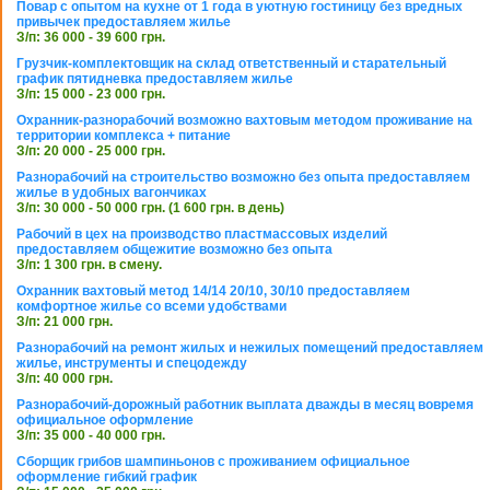
Повар с опытом на кухне от 1 года в уютную гостиницу без вредных
привычек предоставляем жилье
З/п: 36 000 - 39 600 грн.
Грузчик-комплектовщик на склад ответственный и старательный
график пятидневка предоставляем жилье
З/п: 15 000 - 23 000 грн.
Охранник-разнорабочий возможно вахтовым методом проживание на
территории комплекса + питание
З/п: 20 000 - 25 000 грн.
Разнорабочий на строительство возможно без опыта предоставляем
жилье в удобных вагончиках
З/п: 30 000 - 50 000 грн. (1 600 грн. в день)
Рабочий в цех на производство пластмассовых изделий
предоставляем общежитие возможно без опыта
З/п: 1 300 грн. в смену.
Охранник вахтовый метод 14/14 20/10, 30/10 предоставляем
комфортное жилье со всеми удобствами
З/п: 21 000 грн.
Разнорабочий на ремонт жилых и нежилых помещений предоставляем
жилье, инструменты и спецодежду
З/п: 40 000 грн.
Разнорабочий-дорожный работник выплата дважды в месяц вовремя
официальное оформление
З/п: 35 000 - 40 000 грн.
Сборщик грибов шампиньонов с проживанием официальное
оформление гибкий график