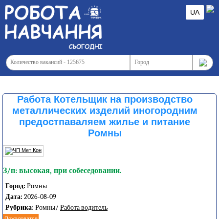
UA
Работа Котельщик на производство
металлических изделий иногородним
предостпаваляем жилье и питание
Ромны
З/п: высокая, при собеседовании.
Город:
Ромны
Дата:
2026-08-09
Рубрика:
Ромны/
Работа водитель
Пожаловатся