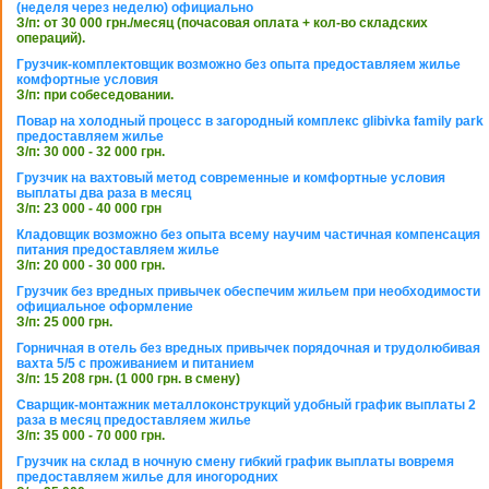
(неделя через неделю) официально
З/п: от 30 000 грн./месяц (почасовая оплата + кол-во складских
операций).
Грузчик-комплектовщик возможно без опыта предоставляем жилье
комфортные условия
З/п: при собеседовании.
Повар на холодный процесс в загородный комплекс glibivka family park
предоставляем жилье
З/п: 30 000 - 32 000 грн.
Грузчик на вахтовый метод современные и комфортные условия
выплаты два раза в месяц
З/п: 23 000 - 40 000 грн
Кладовщик возможно без опыта всему научим частичная компенсация
питания предоставляем жилье
З/п: 20 000 - 30 000 грн.
Грузчик без вредных привычек обеспечим жильем при необходимости
официальное оформление
З/п: 25 000 грн.
Горничная в отель без вредных привычек порядочная и трудолюбивая
вахта 5/5 с проживанием и питанием
З/п: 15 208 грн. (1 000 грн. в смену)
Сварщик-монтажник металлоконструкций удобный график выплаты 2
раза в месяц предоставляем жилье
З/п: 35 000 - 70 000 грн.
Грузчик на склад в ночную смену гибкий график выплаты вовремя
предоставляем жилье для иногородних