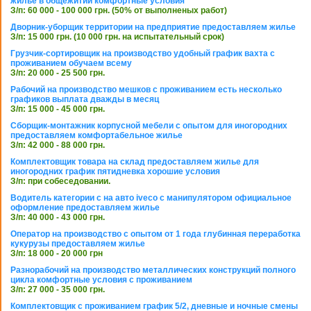
жилье в общежитии комфортные условия
З/п: 60 000 - 100 000 грн. (50% от выполненых работ)
Дворник-уборщик территории на предприятие предоставляем жилье
З/п: 15 000 грн. (10 000 грн. на испытательный срок)
Грузчик-сортировщик на производство удобный график вахта с
проживанием обучаем всему
З/п: 20 000 - 25 500 грн.
Рабочий на производство мешков с проживанием есть несколько
графиков выплата дважды в месяц
З/п: 15 000 - 45 000 грн.
Сборщик-монтажник корпусной мебели с опытом для иногородних
предоставляем комфортабельное жилье
З/п: 42 000 - 88 000 грн.
Комплектовщик товара на склад предоставляем жилье для
иногородних график пятидневка хорошие условия
З/п: при собеседовании.
Водитель категории с на авто iveco с манипулятором официальное
оформление предоставляем жилье
З/п: 40 000 - 43 000 грн.
Оператор на производство с опытом от 1 года глубинная переработка
кукурузы предоставляем жилье
З/п: 18 000 - 20 000 грн
Разнорабочий на производство металлических конструкций полного
цикла комфортные условия с проживанием
З/п: 27 000 - 35 000 грн.
Комплектовщик с проживанием график 5/2, дневные и ночные смены