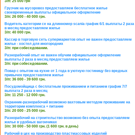
З/п: 25 000 грн
Грузчик на мусоровоз предоставляем бесплатное жилье
своевременные выплаты официальное оформление
З/п: 26 000 - 40 000 грн.
Водитель категории се на длинномер scania график 6/1 выплаты 2 раза
в месяц предоставляем жилье
З/п: 40 000 грн.
Кассир в торговую сеть супермаркетов опыт не важен предоставляем
жилье - хостел для иногородних
З/п: при собеседовании.
Разнорабочий опыт не важен обучим официальное оформление
выплаты 2 раза в месяц предоставляем жилье
З/п: при собеседовании.
Повар с опытом на кухне от 1 года в уютную гостиницу без вредных
привычек предоставляем жилье
З/п: 36 000 - 39 600 грн.
Посудомойщица с бесплатным проживанием и питанием график 7/7
выплата 2 раза в месяц
З/п: 11 250 - 12 000 грн.
Охранник-разнорабочий возможно вахтовым методом проживание на
территории комплекса + питание
З/п: 20 000 - 25 000 грн.
Разнорабочий на строительство возможно без опыта предоставляем
жилье в удобных вагончиках
З/п: 30 000 - 50 000 грн. (1 600 грн. в день)
Рабочий в цех на производство пластмассовых изделий