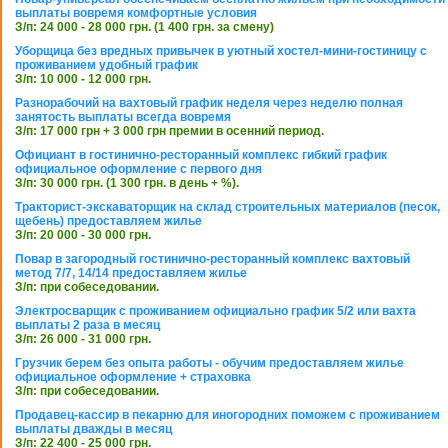
выплаты вовремя комфортные условия
З/п: 24 000 - 28 000 грн. (1 400 грн. за смену)
Уборщица без вредных привычек в уютный хостел-мини-гостиницу с
проживанием удобный график
З/п: 10 000 - 12 000 грн.
Разнорабочий на вахтовый график неделя через неделю полная
занятость выплаты всегда вовремя
З/п: 17 000 грн + 3 000 грн премии в осенний период.
Официант в гостинично-ресторанный комплекс гибкий график
официальное оформление с первого дня
З/п: 30 000 грн. (1 300 грн. в день + %).
Тракторист-экскаваторщик на склад строительных материалов (песок,
щебень) предоставляем жилье
З/п: 20 000 - 30 000 грн.
Повар в загородный гостинично-ресторанный комплекс вахтовый
метод 7/7, 14/14 предоставляем жилье
З/п: при собеседовании.
Электросварщик с проживанием официально график 5/2 или вахта
выплаты 2 раза в месяц
З/п: 26 000 - 31 000 грн.
Грузчик берем без опыта работы - обучим предоставляем жилье
официальное оформление + страховка
З/п: при собеседовании.
Продавец-кассир в пекарню для иногородних поможем с проживанием
выплаты дважды в месяц
З/п: 22 400 - 25 000 грн.