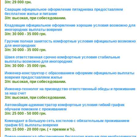
З/п: 29 000 грн.
Сварщик официальное оформление пятидневка предоставляем
бесплатное жилье и питание
З/п: высокая, при собеседовании.
Кладовщик официальное оформление хорошие условия возможно для
иногородних выплаты вовремя
З/п: 30 000 - 35 000 грн.
Грузчик полная занятость комфортные условия официально возможно
для иногородних
З/п: 30 000 - 35 000 грн.
Швея ответственная срочно комфортные условия стабильные
выплаты возможно для иногородних
З/п: 30 000 - 35 000 грн.
Инженер-конструктор с образованием оформим официально выплаты
вовремя предоставляем жилье
З/п: высокая, при собеседовании.
Инженер-технолог на призводство ответственный обеды и проживание
за наш счет
З/п: высокая, при собеседовании.
Автомойщик-администратор комфортные условия гибкий график
обучаем поможем с проживанием
З/п: 25 000 - 50 000 грн.
Комендант в большую сеть хостелов с обязательным проживанием
график 6/1 выплаты вовремя
З/п: 15 000 - 20 000 грн. ( + премии и %).
Повар-универсал обеспечиваем бесплатно жильем при необходимости