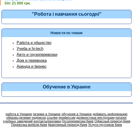
З/п: 21 000 грн.
"Робота і навчання сьогодні"
Новости по темам
Работа и общество
Учеба и hi-tech
Авто и грузоперевозки
Дом и перевозка
Аренда и бизнес
Обучение в Украине
работа в Украине
резюме в Украине
обучение в Украине
добавить информацию
образец резюме
подписка
ссылки
профессии
должностные инструкции
каталог
учебных заведений
контакты/реклама
Грузоперевозки Киев
Офисный переезд Киев
Перевозка мебели Киев
Квартирный переезд Киев
Услуги грузчиков Киев