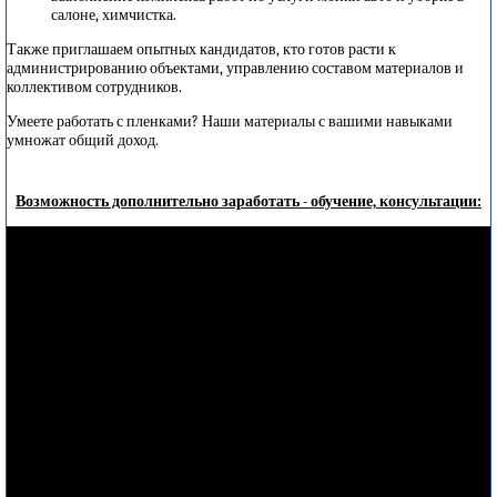
салоне, химчистка.
Также приглашаем опытных кандидатов, кто готов расти к
администрированию объектами, управлению составом материалов и
коллективом сотрудников.
Умеете работать с пленками? Наши материалы с вашими навыками
умножат общий доход.
Возможность дополнительно заработать - обучение, консультации: