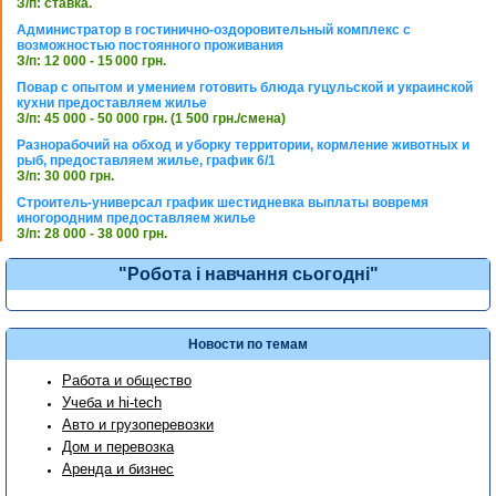
З/п: ставка.
Администратор в гостинично-оздоровительный комплекс с
возможностью постоянного проживания
З/п: 12 000 - 15 000 грн.
Повар с опытом и умением готовить блюда гуцульской и украинской
кухни предоставляем жилье
З/п: 45 000 - 50 000 грн. (1 500 грн./смена)
Разнорабочий на обход и уборку территории, кормление животных и
рыб, предоставляем жилье, график 6/1
З/п: 30 000 грн.
Строитель-универсал график шестидневка выплаты вовремя
иногородним предоставляем жилье
З/п: 28 000 - 38 000 грн.
"Робота і навчання сьогодні"
Новости по темам
Работа и общество
Учеба и hi-tech
Авто и грузоперевозки
Дом и перевозка
Аренда и бизнес