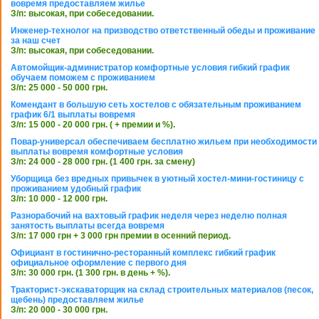
вовремя предоставляем жилье
З/п: высокая, при собеседовании.
Инженер-технолог на призводство ответственный обеды и проживание
за наш счет
З/п: высокая, при собеседовании.
Автомойщик-администратор комфортные условия гибкий график
обучаем поможем с проживанием
З/п: 25 000 - 50 000 грн.
Комендант в большую сеть хостелов с обязательным проживанием
график 6/1 выплаты вовремя
З/п: 15 000 - 20 000 грн. ( + премии и %).
Повар-универсал обеспечиваем бесплатно жильем при необходимости
выплаты вовремя комфортные условия
З/п: 24 000 - 28 000 грн. (1 400 грн. за смену)
Уборщица без вредных привычек в уютный хостел-мини-гостиницу с
проживанием удобный график
З/п: 10 000 - 12 000 грн.
Разнорабочий на вахтовый график неделя через неделю полная
занятость выплаты всегда вовремя
З/п: 17 000 грн + 3 000 грн премии в осенний период.
Официант в гостинично-ресторанный комплекс гибкий график
официальное оформление с первого дня
З/п: 30 000 грн. (1 300 грн. в день + %).
Тракторист-экскаваторщик на склад строительных материалов (песок,
щебень) предоставляем жилье
З/п: 20 000 - 30 000 грн.