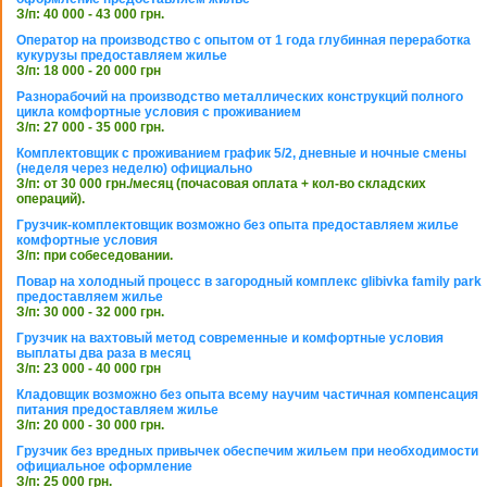
З/п: 40 000 - 43 000 грн.
Оператор на производство с опытом от 1 года глубинная переработка
кукурузы предоставляем жилье
З/п: 18 000 - 20 000 грн
Разнорабочий на производство металлических конструкций полного
цикла комфортные условия с проживанием
З/п: 27 000 - 35 000 грн.
Комплектовщик с проживанием график 5/2, дневные и ночные смены
(неделя через неделю) официально
З/п: от 30 000 грн./месяц (почасовая оплата + кол-во складских
операций).
Грузчик-комплектовщик возможно без опыта предоставляем жилье
комфортные условия
З/п: при собеседовании.
Повар на холодный процесс в загородный комплекс glibivka family park
предоставляем жилье
З/п: 30 000 - 32 000 грн.
Грузчик на вахтовый метод современные и комфортные условия
выплаты два раза в месяц
З/п: 23 000 - 40 000 грн
Кладовщик возможно без опыта всему научим частичная компенсация
питания предоставляем жилье
З/п: 20 000 - 30 000 грн.
Грузчик без вредных привычек обеспечим жильем при необходимости
официальное оформление
З/п: 25 000 грн.