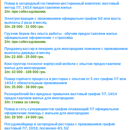
Повар в загородный гостинично-ресторанный комплекс вахтовый
метод 7/7, 14/14 предоставляем жилье
З/п: при собеседовании.
Электросварщик с проживанием официально график 5/2 или вахта
выплаты 2 раза в месяц
З/п: 26 000 - 31 000 грн.
Грузчик берем без опыта работы - обучим предоставляем жилье
официальное оформление + страховка
З/п: при собеседовании.
Продавец-кассир в пекарню для иногородних поможем с проживанием
выплаты дважды в месяц
З/п: 22 400 - 25 000 грн.
Конструктор-технолог корпусной мебели с опытом предоставляем
жилье для иногородних
З/п: 43 000 - 108 000 грн.
Повар горячего процесса в ресторан с опытом от 5 лет график 7/7 или
14/14 с обязательным проживанием
З/п: 35 000 - 38 000 грн.
Разнорабочий без вредных привычек вахтовый график 7/7, 14/14
предоставляем жилье для иногородних
З/п: ставка за смену.
Повар в сеть супермаркетов график плавающий 7/7 официальное
оформление помощь с жильем для иногородних
З/п: 20 500 - 24 000 грн.
Посудомойщица в загородный ресторан с проживанием график
вахтовый 7/7, 10/10, посменно 4/3, 5/2