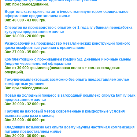
иногородних график пятидневка хорошие условия
З/п: при собеседовании.
Водитель категории с на авто iveco с манипулятором официальное
оформление предоставляем жилье
З/п: 40 000 - 43 000 грн.
Оператор на производство с опытом от 1 года глубинная переработка
кукурузы предоставляем жилье
З/п: 18 000 - 20 000 грн
Разнорабочий на производство металлических конструкций полного
цикла комфортные условия с проживанием
З/п: 27 000 - 35 000 грн.
Комплектовщик с проживанием график 5/2, дневные и ночные смены
(неделя через неделю) официально
З/п: от 30 000 грн./месяц (почасовая оплата + кол-во складских
операций).
Грузчик-комплектовщик возможно без опыта предоставляем жилье
комфортные условия
З/п: при собеседовании.
Повар на холодный процесс в загородный комплекс glibivka family park
предоставляем жилье
З/п: 30 000 - 32 000 грн.
Грузчик на вахтовый метод современные и комфортные условия
выплаты два раза в месяц
З/п: 23 000 - 40 000 грн
Кладовщик возможно без опыта всему научим частичная компенсация
питания предоставляем жилье
З/п: 20 000 - 30 000 грн.