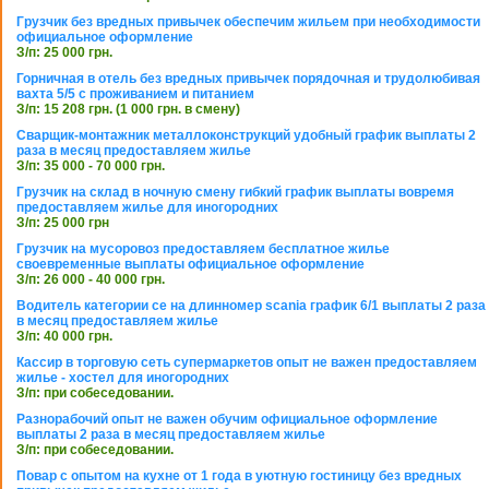
Грузчик без вредных привычек обеспечим жильем при необходимости
официальное оформление
З/п: 25 000 грн.
Горничная в отель без вредных привычек порядочная и трудолюбивая
вахта 5/5 с проживанием и питанием
З/п: 15 208 грн. (1 000 грн. в смену)
Сварщик-монтажник металлоконструкций удобный график выплаты 2
раза в месяц предоставляем жилье
З/п: 35 000 - 70 000 грн.
Грузчик на склад в ночную смену гибкий график выплаты вовремя
предоставляем жилье для иногородних
З/п: 25 000 грн
Грузчик на мусоровоз предоставляем бесплатное жилье
своевременные выплаты официальное оформление
З/п: 26 000 - 40 000 грн.
Водитель категории се на длинномер scania график 6/1 выплаты 2 раза
в месяц предоставляем жилье
З/п: 40 000 грн.
Кассир в торговую сеть супермаркетов опыт не важен предоставляем
жилье - хостел для иногородних
З/п: при собеседовании.
Разнорабочий опыт не важен обучим официальное оформление
выплаты 2 раза в месяц предоставляем жилье
З/п: при собеседовании.
Повар с опытом на кухне от 1 года в уютную гостиницу без вредных