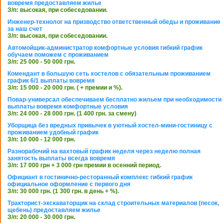
вовремя предоставляем жилье
З/п: высокая, при собеседовании.
Инженер-технолог на призводство ответственный обеды и проживание
за наш счет
З/п: высокая, при собеседовании.
Автомойщик-администратор комфортные условия гибкий график
обучаем поможем с проживанием
З/п: 25 000 - 50 000 грн.
Комендант в большую сеть хостелов с обязательным проживанием
график 6/1 выплаты вовремя
З/п: 15 000 - 20 000 грн. ( + премии и %).
Повар-универсал обеспечиваем бесплатно жильем при необходимости
выплаты вовремя комфортные условия
З/п: 24 000 - 28 000 грн. (1 400 грн. за смену)
Уборщица без вредных привычек в уютный хостел-мини-гостиницу с
проживанием удобный график
З/п: 10 000 - 12 000 грн.
Разнорабочий на вахтовый график неделя через неделю полная
занятость выплаты всегда вовремя
З/п: 17 000 грн + 3 000 грн премии в осенний период.
Официант в гостинично-ресторанный комплекс гибкий график
официальное оформление с первого дня
З/п: 30 000 грн. (1 300 грн. в день + %).
Тракторист-экскаваторщик на склад строительных материалов (песок,
щебень) предоставляем жилье
З/п: 20 000 - 30 000 грн.