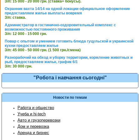
З/п: 15 000 - 20 000 грн. (ставка+ бонусы).
Охранник вахта 14/14 на одной локации официальное оформление
предоставляем жилье выплаты вовремя
З/п: ставка.
Администратор в гостинично-оздоровительный комплекс с
возможностью постоянного проживания
З/п: 12 000 - 15 000 грн.
Повар с опытом и умением готовить блюда гуцульской и украинской
кухни предоставляем жилье
З/п: 45 000 - 50 000 грн. (1 500 грн./смена)
Разнорабочий на обход и уборку территории, кормление животных и
рыб, предоставляем жилье, график 6/1
З/п: 30 000 грн.
"Робота і навчання сьогодні"
Новости по темам
Работа и общество
Учеба и hi-tech
Авто и грузоперевозки
Дом и перевозка
Аренда и бизнес