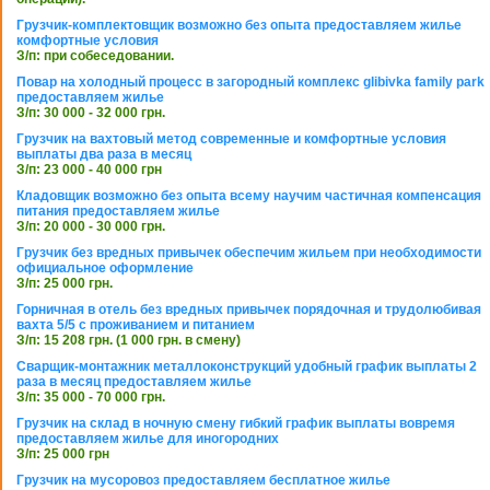
Грузчик-комплектовщик возможно без опыта предоставляем жилье
комфортные условия
З/п: при собеседовании.
Повар на холодный процесс в загородный комплекс glibivka family park
предоставляем жилье
З/п: 30 000 - 32 000 грн.
Грузчик на вахтовый метод современные и комфортные условия
выплаты два раза в месяц
З/п: 23 000 - 40 000 грн
Кладовщик возможно без опыта всему научим частичная компенсация
питания предоставляем жилье
З/п: 20 000 - 30 000 грн.
Грузчик без вредных привычек обеспечим жильем при необходимости
официальное оформление
З/п: 25 000 грн.
Горничная в отель без вредных привычек порядочная и трудолюбивая
вахта 5/5 с проживанием и питанием
З/п: 15 208 грн. (1 000 грн. в смену)
Сварщик-монтажник металлоконструкций удобный график выплаты 2
раза в месяц предоставляем жилье
З/п: 35 000 - 70 000 грн.
Грузчик на склад в ночную смену гибкий график выплаты вовремя
предоставляем жилье для иногородних
З/п: 25 000 грн
Грузчик на мусоровоз предоставляем бесплатное жилье