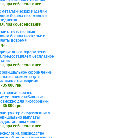
ая, при собеседовании.
 металлических изделий
ляем бесплатное жилье и
ятидневка
ая, при собеседовании.
чий ответственный
ляем бесплатно жилье и
платы вовремя
 грн.
официальное оформление
а предоставляем бесплатное
итание
ая, при собеседовании.
к официальное оформление
словия возможно для
их выплаты вовремя
 - 35 000 грн.
тственная срочно
е условия стабильные
озможно для иногородних
 - 35 000 грн.
онструктор с образованием
официально выплаты
редоставляем жилье
ая, при собеседовании.
ехнолог на призводство
нный обеды и проживание за