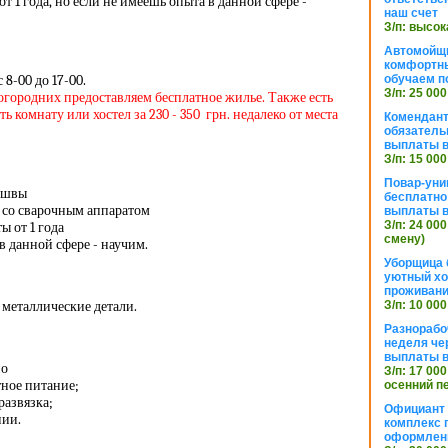
т 1 года, но если не имеешь опыта в данной сфере -
наш счет
З/п: высок
Автомойщ
комфортны
8-00 до 17-00.
обучаем п
З/п: 25 000
ногородних предоставляем бесплатное жилье. Также есть
 комнату или хостел за 230 - 350 грн. недалеко от места
Комендант
обязатель
выплаты 
З/п: 15 000
Повар-уни
 швы
бесплатно
 со сварочным аппаратом
выплаты 
З/п: 24 000
ы от 1 года
смену)
в данной сфере - научим.
Уборщица 
уютный хо
проживани
 металлические детали.
З/п: 10 000
Разнорабо
неделя че
выплаты в
но
З/п: 17 000
тное питание;
осенний п
развязка;
Официант 
нии.
комплекс 
оформлени