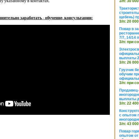
у указанному в контактах.
З/п: 30 000
Тракторис
строитель
щебень) п
нительно заработать - обучение, консультации:
З/п: 20 000
Повар в з
ресторанн
7/7, 14/14
З/п: при с
Электросв
официальн
выплаты 2
З/п: 26 000
Грузчик бе
обучим пр
официальн
З/п: при с
Продавец-
иногородн
выплаты 
З/п: 22 400
Конструкт
с опытом 
иногородн
З/п: 43 000
Повар горя
опытом от 