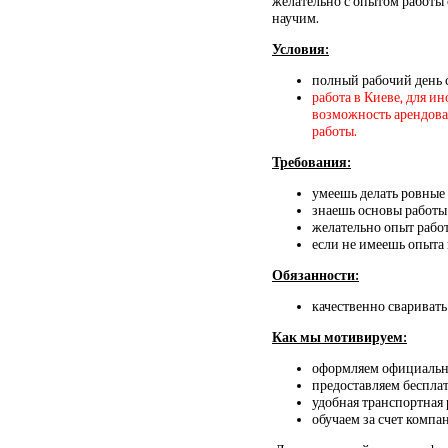
желательно с опытом работы о
научим.
Условия:
полный рабочий день с 
работа в Киеве, для и
возможность арендовать
работы.
Требования:
умеешь делать ровные
знаешь основы работы
желательно опыт работ
если не имеешь опыта 
Обязанности:
качественно сваривать
Как мы мотивируем
:
оформляем официаль
предоставляем беспла
удобная транспортная 
обучаем за счет компа