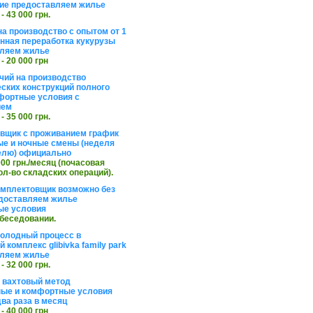
ие предоставляем жилье
 - 43 000 грн.
на производство с опытом от 1
инная переработка кукурузы
ляем жилье
 - 20 000 грн
чий на производство
ских конструкций полного
фортные условия с
ием
 - 35 000 грн.
вщик с проживанием график
ные и ночные смены (неделя
елю) официально
 000 грн./месяц (почасовая
ол-во складских операций).
омплектовщик возможно без
доставляем жилье
ые условия
обеседовании.
холодный процесс в
 комплекс glibivka family park
ляем жилье
 - 32 000 грн.
а вахтовый метод
ые и комфортные условия
ва раза в месяц
 - 40 000 грн