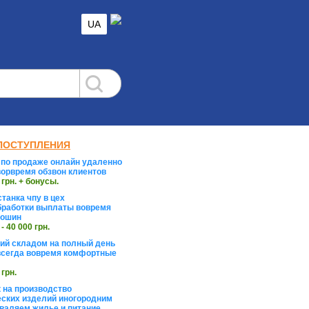
UA
ПОСТУПЛЕНИЯ
по продаже онлайн удаленно
орвремя обзвон клиентов
 грн. + бонусы.
танка чпу в цех
работки выплаты вовремя
тошин
 - 40 000 грн.
й складом на полный день
сегда вовремя комфортные
 грн.
 на производство
ских изделий иногородним
валяем жилье и питание