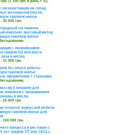
 грн. (1 300 грн. в день + %).
т-экскаваторщик на склад
ных материалов (песок,
редоставляем жилье
 - 30 000 грн.
агородный гостинично-
ый комплекс вахтовый метод
 предоставляем жилье
обеседовании.
арщик с проживанием
о график 5/2 или вахта
 раза в месяц
 - 31 000 грн.
рем без опыта работы -
едоставляем жилье
ое оформление + страховка
обеседовании.
кассир в пекарню для
их поможем с проживанием
дважды в месяц
 - 25 000 грн.
ор-технолог корпусной мебели
предоставляем жилье для
их
 - 108 000 грн.
чего процесса в ресторан с
5 лет график 7/7 или 14/14 с