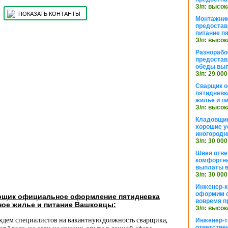
З/п: высок
ПОКАЗАТЬ КОНТАНТЫ
Монтажник
предостав
питание п
З/п: высок
Разнорабо
предостав
обеды вы
З/п: 29 000
Сварщик 
пятидневк
жилье и п
З/п: высок
Кладовщи
хорошие у
иногородн
З/п: 30 000
Швея отве
комфортны
выплаты в
З/п: 30 000
Инженер-к
оформим 
рщик официальное оформление пятидневка
вовремя п
ное жилье и питание Вашковцы:
З/п: высок
 ждем специалистов на вакантную должность сварщика,
Инженер-т
ответстве