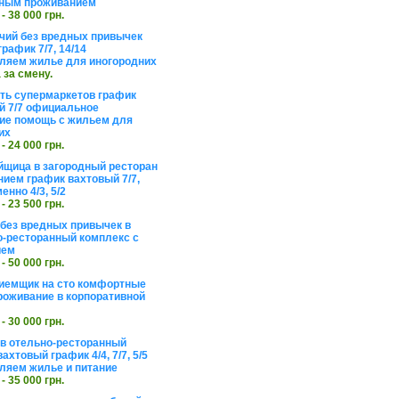
ьным проживанием
 - 38 000 грн.
чий без вредных привычек
рафик 7/7, 14/14
ляем жилье для иногородних
а за смену.
еть супермаркетов график
 7/7 официальное
е помощь с жильем для
их
 - 24 000 грн.
щица в загородный ресторан
нием график вахтовый 7/7,
енно 4/3, 5/2
 - 23 500 грн.
без вредных привычек в
о-ресторанный комплекс с
ием
 - 50 000 грн.
иемщик на сто комфортные
роживание в корпоративной
 - 30 000 грн.
в отельно-ресторанный
ахтовый график 4/4, 7/7, 5/5
ляем жилье и питание
 - 35 000 грн.