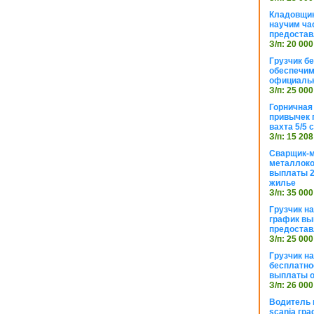
Кладовщик
научим ча
предостав
З/п: 20 000
Грузчик б
обеспечим
официаль
З/п: 25 000
Горничная
привычек 
вахта 5/5
З/п: 15 208
Сварщик-
металлоко
выплаты 2
жилье
З/п: 35 000
Грузчик на
график вы
предостав
З/п: 25 000
Грузчик н
бесплатно
выплаты 
З/п: 26 000
Водитель 
scania гра