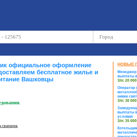
щик официальное оформление
НОВЫЕ 
доставляем бесплатное жилье и
Менеджер 
выплаты в
итание Вашковцы
З/п: 20 000
Оператор с
металлооб
нивки свя
З/п: 30 000
едовании.
Заведующи
выплаты в
условия
З/п: 35 000
а сварщик
Котельщик
металличе
предостпа