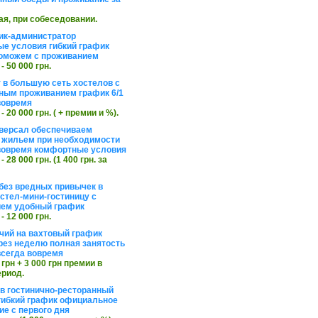
ая, при собеседовании.
ик-администратор
е условия гибкий график
оможем с проживанием
 - 50 000 грн.
 в большую сеть хостелов с
ным проживанием график 6/1
вовремя
 - 20 000 грн. ( + премии и %).
версал обеспечиваем
 жильем при необходимости
вовремя комфортные условия
 - 28 000 грн. (1 400 грн. за
без вредных привычек в
стел-мини-гостиницу с
ем удобный график
 - 12 000 грн.
чий на вахтовый график
рез неделю полная занятость
сегда вовремя
 грн + 3 000 грн премии в
ериод.
в гостинично-ресторанный
гибкий график официальное
е с первого дня