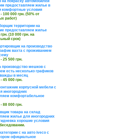
 на покраску автомобилей
им предоставляем жилье в
и комфортные условия
 - 100 000 грн. (50% от
х работ)
борщик территории на
ие предоставляем жилье
 грн. (10 000 грн. на
ьный срок)
ортировщик на производство
рафик вахта с проживанием
сему
 - 25 500 грн.
а производство мешков с
ем есть несколько графиков
важды в месяц
 - 45 000 грн.
онтажник корпусной мебели с
я иногородних
вляем комфортабельное
 - 88 000 грн.
вщик товара на склад
ляем жилье для иногородних
тидневка хорошие условия
обеседовании.
атегории с на авто iveco с
тором официальное