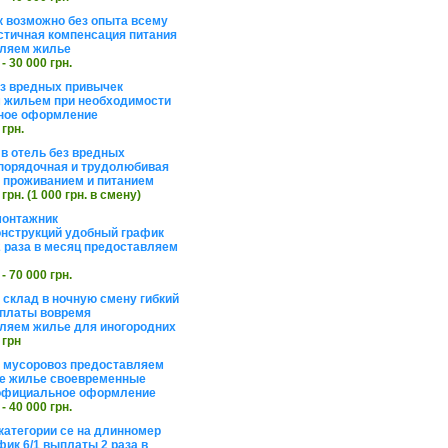
 возможно без опыта всему
стичная компенсация питания
ляем жилье
 - 30 000 грн.
ез вредных привычек
 жильем при необходимости
ное оформление
 грн.
 в отель без вредных
порядочная и трудолюбивая
 с проживанием и питанием
 грн. (1 000 грн. в смену)
монтажник
нструкций удобный график
 раза в месяц предоставляем
 - 70 000 грн.
 склад в ночную смену гибкий
платы вовремя
ляем жилье для иногородних
 грн
а мусоровоз предоставляем
е жилье своевременные
официальное оформление
 - 40 000 грн.
категории се на длинномер
фик 6/1 выплаты 2 раза в