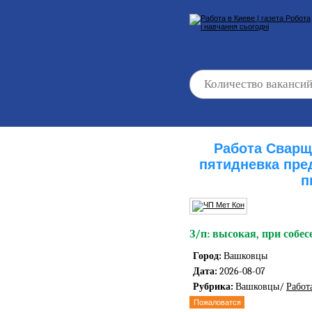
Работа Свар
пятидневка пре
п
З/п: высокая, при собес
Город:
Вашковцы
Дата:
2026-08-07
Рубрика:
Вашковцы/
Работ
Пожаловатся