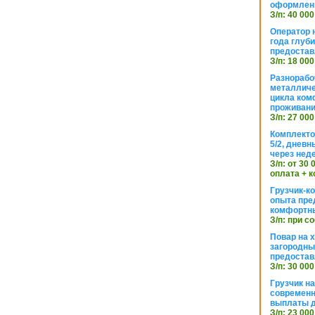
оформлен
З/п: 40 000
Оператор 
года глуб
предостав
З/п: 18 000
Разнорабо
металличе
цикла ком
проживан
З/п: 27 000
Комплекто
5/2, днев
через нед
З/п: от 30
оплата + к
Грузчик-к
опыта пре
комфортн
З/п: при с
Повар на 
загородный
предостав
З/п: 30 000
Грузчик н
современн
выплаты д
З/п: 23 000