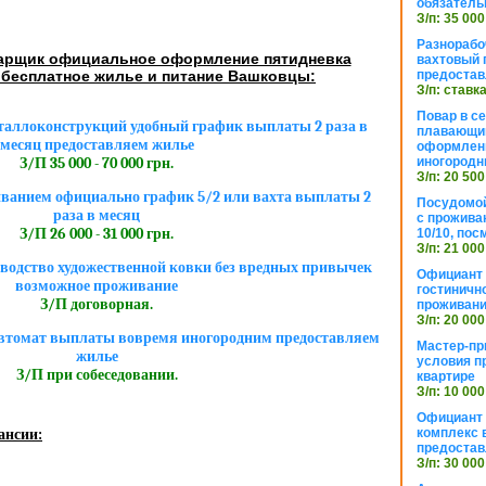
обязател
З/п: 35 000
Разнорабо
арщик официальное оформление пятидневка
вахтовый г
 бесплатное жилье и питание Вашковцы:
предостав
З/п: ставк
Повар в с
аллоконструкций удобный график выплаты 2 раза в
плавающий
месяц предоставляем жилье
оформлени
иногородн
З/П 35 000 - 70 000 грн.
З/п: 20 500
ванием официально график 5/2 или вахта выплаты 2
Посудомой
раза в месяц
с прожива
З/П 26 000 - 31 000 грн.
10/10, посм
З/п: 21 000
водство художественной ковки без вредных привычек
Официант 
возможное проживание
гостиничн
З/П договорная.
проживан
З/п: 20 000
втомат выплаты вовремя иногородним предоставляем
Мастер-пр
жилье
условия п
З/П при собеседовании.
квартире
З/п: 10 000
Официант 
комплекс в
ансии:
предостав
З/п: 30 000