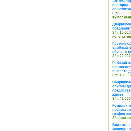
Автомаляр
иногородн
общежити
З/п: 60 000
выполнены
Дворник-у
предприят
З/п: 15 000
испытател
Грузчик-с
удобный г
обучаем в
З/п: 20 000
Рабочий н
проживани
выплата д
З/п: 15 000
Сборщик-м
опытом дл
предоста
жилье
З/п: 42 000
Комплекто
предостав
график пя
З/п: при с
Водитель к
манипуля