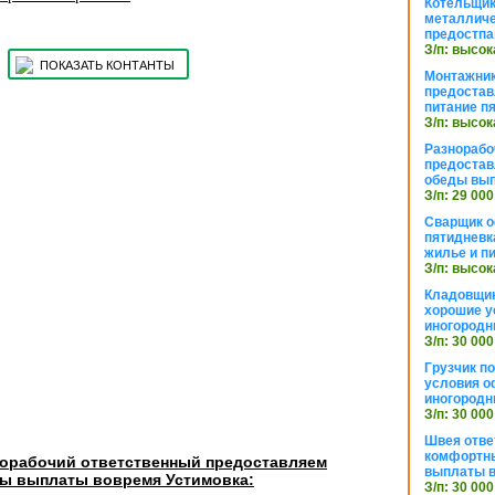
Котельщик
металличе
предостпа
З/п: высок
ПОКАЗАТЬ КОНТАНТЫ
Монтажник
предостав
питание п
З/п: высок
Разнорабо
предостав
обеды вы
З/п: 29 000
Сварщик 
пятидневк
жилье и п
З/п: высок
Кладовщи
хорошие у
иногородн
З/п: 30 000
Грузчик п
условия о
иногородн
З/п: 30 000
Швея отве
комфортны
норабочий ответственный предоставляем
выплаты в
ды выплаты вовремя Устимовка:
З/п: 30 000