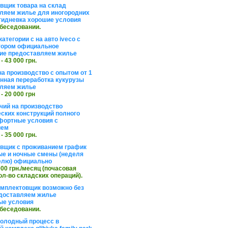
вщик товара на склад
ляем жилье для иногородних
тидневка хорошие условия
обеседовании.
атегории с на авто iveco с
тором официальное
ие предоставляем жилье
 - 43 000 грн.
на производство с опытом от 1
инная переработка кукурузы
ляем жилье
 - 20 000 грн
чий на производство
ских конструкций полного
фортные условия с
ием
 - 35 000 грн.
вщик с проживанием график
ные и ночные смены (неделя
елю) официально
 000 грн./месяц (почасовая
ол-во складских операций).
омплектовщик возможно без
доставляем жилье
ые условия
обеседовании.
холодный процесс в