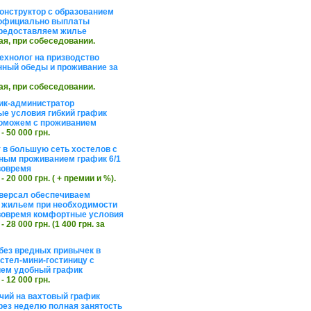
онструктор с образованием
официально выплаты
редоставляем жилье
ая, при собеседовании.
ехнолог на призводство
нный обеды и проживание за
ая, при собеседовании.
ик-администратор
е условия гибкий график
оможем с проживанием
 - 50 000 грн.
 в большую сеть хостелов с
ным проживанием график 6/1
вовремя
 - 20 000 грн. ( + премии и %).
версал обеспечиваем
 жильем при необходимости
вовремя комфортные условия
 - 28 000 грн. (1 400 грн. за
без вредных привычек в
стел-мини-гостиницу с
ем удобный график
 - 12 000 грн.
чий на вахтовый график
рез неделю полная занятость