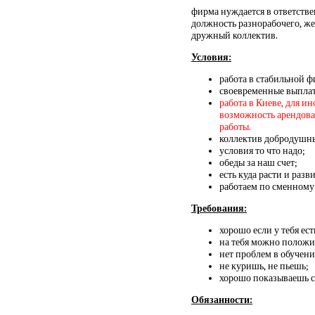
фирма нуждается в ответств
должность разнорабочего, же
дружный коллектив.
Условия:
работа в стабильной ф
своевременные выплат
работа в Киеве, для и
возможность арендовать
работы.
коллектив добродушн
условия то что надо;
обеды за наш счет;
есть куда расти и разви
работаем по сменному 
Требования:
хорошо если у тебя ест
на тебя можно положи
нет проблем в обучени
не куришь, не пьешь;
хорошо показываешь се
Обязанности: