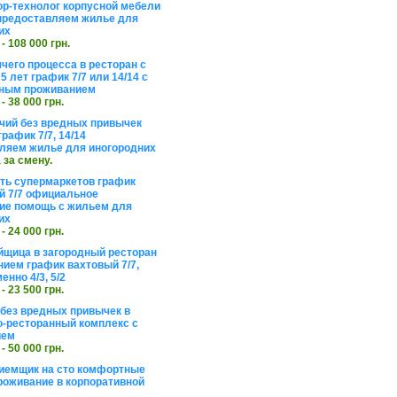
ор-технолог корпусной мебели
предоставляем жилье для
их
 - 108 000 грн.
чего процесса в ресторан с
5 лет график 7/7 или 14/14 с
ьным проживанием
 - 38 000 грн.
чий без вредных привычек
рафик 7/7, 14/14
ляем жилье для иногородних
а за смену.
еть супермаркетов график
 7/7 официальное
е помощь с жильем для
их
 - 24 000 грн.
щица в загородный ресторан
нием график вахтовый 7/7,
енно 4/3, 5/2
 - 23 500 грн.
без вредных привычек в
о-ресторанный комплекс с
ием
 - 50 000 грн.
иемщик на сто комфортные
роживание в корпоративной