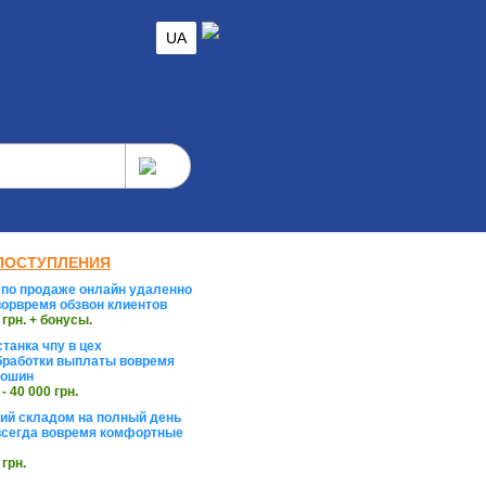
UA
ПОСТУПЛЕНИЯ
по продаже онлайн удаленно
орвремя обзвон клиентов
 грн. + бонусы.
танка чпу в цех
работки выплаты вовремя
тошин
 - 40 000 грн.
й складом на полный день
сегда вовремя комфортные
 грн.