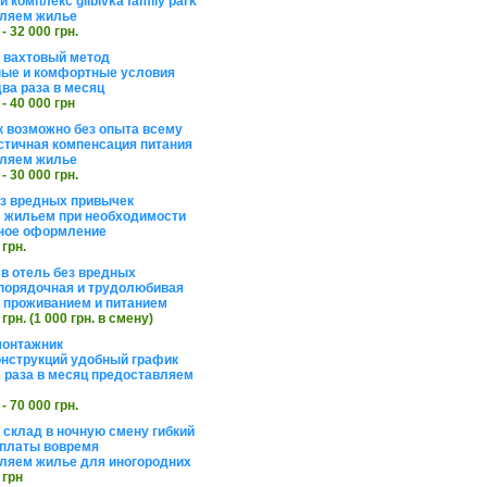
 комплекс glibivka family park
ляем жилье
 - 32 000 грн.
а вахтовый метод
ые и комфортные условия
ва раза в месяц
 - 40 000 грн
 возможно без опыта всему
стичная компенсация питания
ляем жилье
 - 30 000 грн.
ез вредных привычек
 жильем при необходимости
ное оформление
 грн.
 в отель без вредных
порядочная и трудолюбивая
 с проживанием и питанием
 грн. (1 000 грн. в смену)
монтажник
нструкций удобный график
 раза в месяц предоставляем
 - 70 000 грн.
 склад в ночную смену гибкий
платы вовремя
ляем жилье для иногородних
 грн