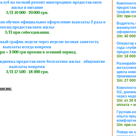
 клуб на мелкий ремонт иногородним предоставляем
Комплекто
жилье и питание
предостав
график пя
З/П 10 000 - 20 000 грн.
З/п: при с
жен обучим официальное оформление выплаты 2 раза в
Водитель к
месяц предоставляем жилье
манипуля
оформлен
З/П при собеседовании.
З/п: 40 000
вый график неделя через неделю полная занятость
Оператор 
выплаты всегда вовремя
года глуб
грн + 3 000 грн премии в осенний период.
предостав
З/п: 18 000
идневка предоставляем бесплатное жилье - общежитие
Разнорабо
выплаты вовремя
металличе
З/П 17 500 - 18 000 грн.
цикла ком
проживан
З/п: 27 000
Комплекто
ансии:
5/2, днев
через нед
З/п: от 30
оплата + к
Грузчик-к
опыта пре
комфортн
З/п: при с
Повар на 