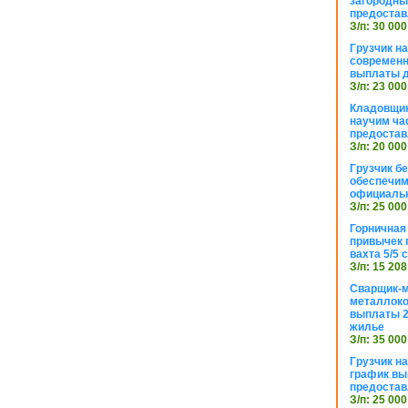
загородный
предостав
З/п: 30 000
Грузчик н
современн
выплаты д
З/п: 23 000
Кладовщик
научим ча
предостав
З/п: 20 000
Грузчик б
обеспечим
официаль
З/п: 25 000
Горничная
привычек 
вахта 5/5
З/п: 15 208
Сварщик-
металлоко
выплаты 2
жилье
З/п: 35 000
Грузчик на
график вы
предостав
З/п: 25 000