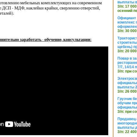
выплаты в
готовлению мебельных комплектующих на современном
З/п: 17 000
е ДСП - МДФ, наклейки крайки, сверлению отверстий,
осенний п
еталей).
Официант 
комплекс 
оформлени
З/п: 30 000
Тракторис
нительно заработать - обучение, консультации:
строитель
щебень) п
З/п: 20 000
Повар в з
ресторанн
7/7, 14/14
З/п: при с
Электросв
официальн
выплаты 2
З/п: 26 000
Грузчик бе
обучим пр
официальн
З/п: при с
Продавец-
иногородн
выплаты 
З/п: 22 400