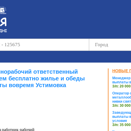
знорабочий ответственный
НОВЫЕ 
ем бесплатно жилье и обеды
Менеджер 
выплаты в
ты вовремя Устимовка
З/п: 20 000
Оператор с
металлооб
нивки свя
З/п: 30 000
Заведующи
выплаты в
условия
З/п: 35 000
а работник-рабочий