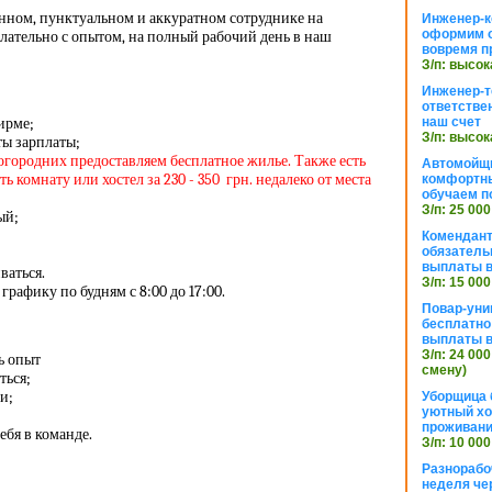
енном, пунктуальном и аккуратном сотруднике на
Инженер-к
оформим 
лательно с опытом, на полный рабочий день в наш
вовремя п
З/п: высок
Инженер-т
ответстве
ирме;
наш счет
З/п: высок
ы зарплаты;
ногородних предоставляем бесплатное жилье. Также есть
Автомойщ
 комнату или хостел за 230 - 350 грн. недалеко от места
комфортны
обучаем п
З/п: 25 000
ый;
Комендант
обязатель
выплаты 
ваться.
З/п: 15 000
графику по будням с 8:00 до 17:00.
Повар-уни
бесплатно
выплаты 
З/п: 24 000
ь опыт
смену)
ться;
и;
Уборщица 
уютный хо
проживани
бя в команде.
З/п: 10 000
Разнорабо
неделя че