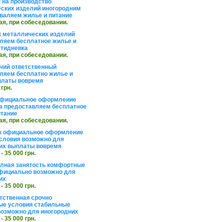
 на производство
ских изделий иногородним
валяем жилье и питание
ая, при собеседовании.
 металлических изделий
ляем бесплатное жилье и
ятидневка
ая, при собеседовании.
чий ответственный
ляем бесплатно жилье и
платы вовремя
 грн.
официальное оформление
а предоставляем бесплатное
итание
ая, при собеседовании.
к официальное оформление
словия возможно для
их выплаты вовремя
 - 35 000 грн.
олная занятость комфортные
фициально возможно для
их
 - 35 000 грн.
тственная срочно
е условия стабильные
озможно для иногородних
 - 35 000 грн.