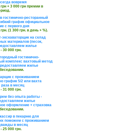
сегда вовремя
 грн + 3 000 грн премии в
ериод.
в гостинично-ресторанный
гибкий график официальное
е с первого дня
 грн. (1 300 грн. в день + %).
т-экскаваторщик на склад
ных материалов (песок,
редоставляем жилье
 - 30 000 грн.
агородный гостинично-
ый комплекс вахтовый метод
 предоставляем жилье
обеседовании.
арщик с проживанием
о график 5/2 или вахта
 раза в месяц
 - 31 000 грн.
рем без опыта работы -
едоставляем жилье
ое оформление + страховка
обеседовании.
кассир в пекарню для
их поможем с проживанием
дважды в месяц
 - 25 000 грн.