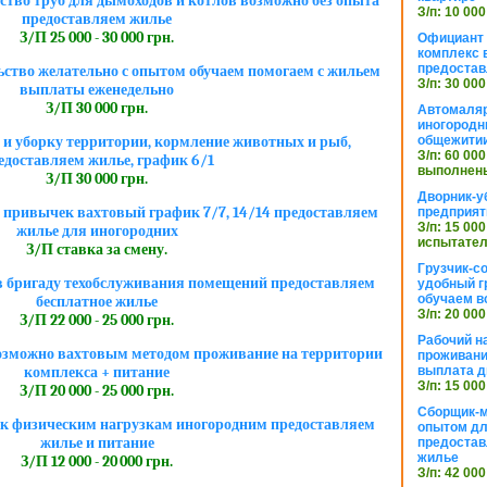
ство труб для дымоходов и котлов возможно без опыта
З/п: 10 000
предоставляем жилье
З/П 25 000 - 30 000 грн.
Официант 
комплекс в
предостав
ьство желательно с опытом обучаем помогаем с жильем
З/п: 30 000
выплаты еженедельно
З/П 30 000 грн.
Автомаляр
иногородн
общежити
 и уборку территории, кормление животных и рыб,
З/п: 60 000
едоставляем жилье, график 6/1
выполнены
З/П 30 000 грн.
Дворник-у
 привычек вахтовый график 7/7, 14/14 предоставляем
предприят
З/п: 15 000
жилье для иногородних
испытател
З/П ставка за смену.
Грузчик-с
в бригаду техобслуживания помещений предоставляем
удобный г
обучаем в
бесплатное жилье
З/п: 20 000
З/П 22 000 - 25 000 грн.
Рабочий н
озможно вахтовым методом проживание на территории
проживани
выплата д
комплекса + питание
З/п: 15 000
З/П 20 000 - 25 000 грн.
Сборщик-м
 к физическим нагрузкам иногородним предоставляем
опытом дл
жилье и питание
предоста
жилье
З/П 12 000 - 20 000 грн.
З/п: 42 000