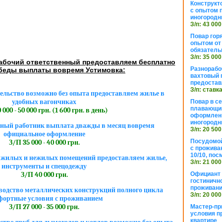
Конструкт
с опытом 
иногородн
З/п: 43 000
Повар горя
опытом от 
обязател
З/п: 35 000
абочий ответственный предоставляем бесплатно
Разнорабо
беды выплаты вовремя Устимовка:
вахтовый г
предостав
З/п: ставк
ельство возможно без опыта предоставляем жилье в
удобных вагончиках
Повар в с
плавающий
 000 - 50 000 грн. (1 600 грн. в день)
оформлени
иногородн
ный работник выплата дважды в месяц вовремя
З/п: 20 500
официальное оформление
Посудомой
З/П 35 000 - 40 000 грн.
с прожива
10/10, посм
 жилых и нежилых помещений предоставляем жилье,
З/п: 21 000
инструменты и спецодежду
Официант 
З/П 40 000 грн.
гостиничн
проживан
водство металлических конструкций полного цикла
З/п: 20 000
фортные условия с проживанием
З/П 27 000 - 35 000 грн.
Мастер-пр
условия п
квартире