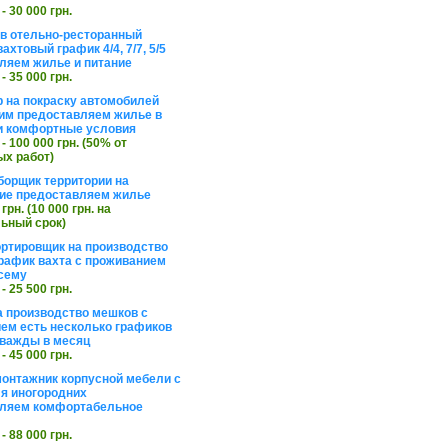
 - 30 000 грн.
в отельно-ресторанный
ахтовый график 4/4, 7/7, 5/5
ляем жилье и питание
 - 35 000 грн.
 на покраску автомобилей
им предоставляем жилье в
и комфортные условия
 - 100 000 грн. (50% от
х работ)
борщик территории на
ие предоставляем жилье
 грн. (10 000 грн. на
ьный срок)
ортировщик на производство
рафик вахта с проживанием
сему
 - 25 500 грн.
а производство мешков с
ем есть несколько графиков
важды в месяц
 - 45 000 грн.
онтажник корпусной мебели с
я иногородних
вляем комфортабельное
 - 88 000 грн.