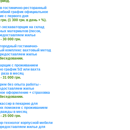
ериод.
в гостинично-ресторанный
гибкий график официальное
е с первого дня
 грн. (1 300 грн. в день + %).
т-экскаваторщик на склад
ных материалов (песок,
редоставляем жилье
 - 30 000 грн.
агородный гостинично-
ый комплекс вахтовый метод
 предоставляем жилье
обеседовании.
арщик с проживанием
о график 5/2 или вахта
 раза в месяц
 - 31 000 грн.
рем без опыта работы -
едоставляем жилье
ое оформление + страховка
обеседовании.
кассир в пекарню для
их поможем с проживанием
дважды в месяц
 - 25 000 грн.
ор-технолог корпусной мебели
предоставляем жилье для