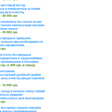
а вахтовый метод
ые и комфортные условия
ва раза в месяц
 - 40 000 грн
 возможно без опыта всему
стичная компенсация питания
ляем жилье
 - 30 000 грн.
ез вредных привычек
 жильем при необходимости
ное оформление
 грн.
 в отель без вредных
порядочная и трудолюбивая
 с проживанием и питанием
 грн. (1 000 грн. в смену)
монтажник
нструкций удобный график
 раза в месяц предоставляем
 - 70 000 грн.
 склад в ночную смену гибкий
платы вовремя
ляем жилье для иногородних
 грн
а мусоровоз предоставляем
е жилье своевременные