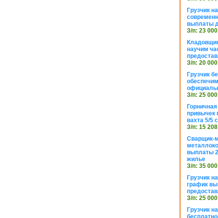
Грузчик н
современн
выплаты д
З/п: 23 000
Кладовщик
научим ча
предостав
З/п: 20 000
Грузчик б
обеспечим
официаль
З/п: 25 000
Горничная
привычек 
вахта 5/5
З/п: 15 208
Сварщик-
металлоко
выплаты 2
жилье
З/п: 35 000
Грузчик на
график вы
предостав
З/п: 25 000
Грузчик н
бесплатно