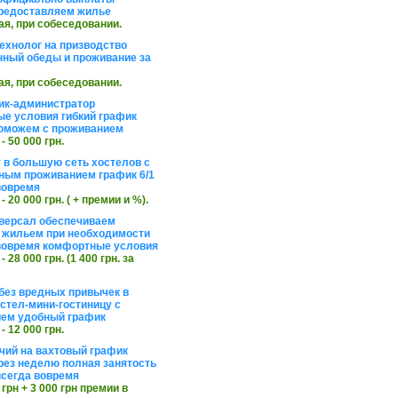
редоставляем жилье
ая, при собеседовании.
ехнолог на призводство
нный обеды и проживание за
ая, при собеседовании.
ик-администратор
е условия гибкий график
оможем с проживанием
 - 50 000 грн.
 в большую сеть хостелов с
ным проживанием график 6/1
вовремя
 - 20 000 грн. ( + премии и %).
версал обеспечиваем
 жильем при необходимости
вовремя комфортные условия
 - 28 000 грн. (1 400 грн. за
без вредных привычек в
стел-мини-гостиницу с
ем удобный график
 - 12 000 грн.
чий на вахтовый график
рез неделю полная занятость
сегда вовремя
 грн + 3 000 грн премии в