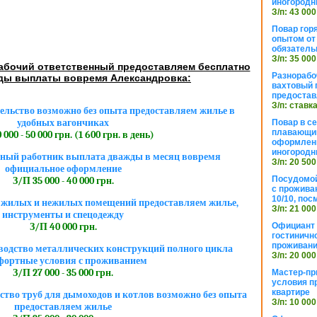
иногородн
З/п: 43 000
Повар горя
опытом от 
обязател
З/п: 35 000
абочий ответственный предоставляем бесплатно
Разнорабо
ды выплаты вовремя Александровка:
вахтовый г
предостав
З/п: ставк
ельство возможно без опыта предоставляем жилье в
удобных вагончиках
Повар в с
плавающий
 000 - 50 000 грн. (1 600 грн. в день)
оформлени
иногородн
ный работник выплата дважды в месяц вовремя
З/п: 20 500
официальное оформление
Посудомой
З/П 35 000 - 40 000 грн.
с прожива
10/10, посм
 жилых и нежилых помещений предоставляем жилье,
З/п: 21 000
инструменты и спецодежду
Официант 
З/П 40 000 грн.
гостиничн
проживан
водство металлических конструкций полного цикла
З/п: 20 000
фортные условия с проживанием
З/П 27 000 - 35 000 грн.
Мастер-пр
условия п
квартире
ство труб для дымоходов и котлов возможно без опыта
З/п: 10 000
предоставляем жилье