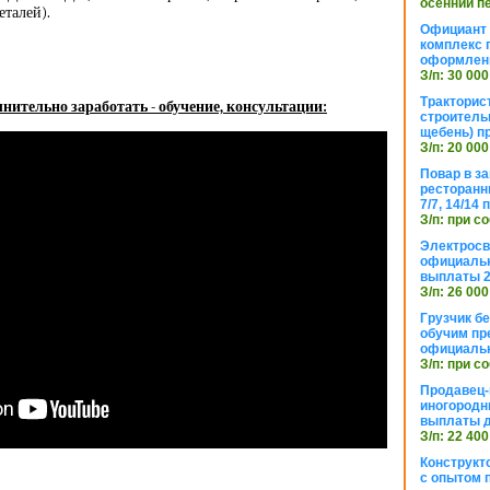
осенний п
еталей).
Официант 
комплекс 
оформлени
З/п: 30 000
Тракторис
нительно заработать - обучение, консультации:
строитель
щебень) п
З/п: 20 000
Повар в з
ресторанн
7/7, 14/14
З/п: при с
Электросв
официальн
выплаты 2
З/п: 26 000
Грузчик бе
обучим пр
официальн
З/п: при с
Продавец-
иногородн
выплаты 
З/п: 22 400
Конструкт
с опытом 