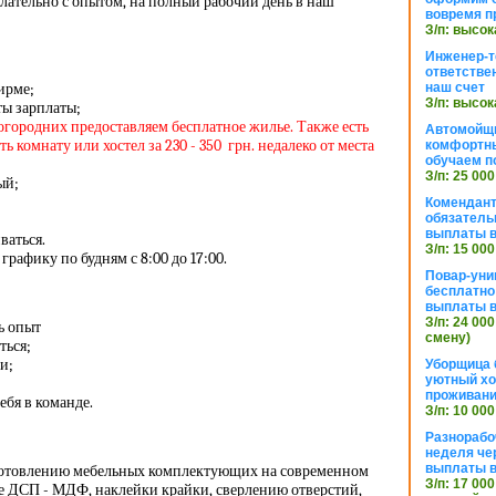
лательно с опытом, на полный рабочий день в наш
вовремя п
З/п: высок
Инженер-т
ответстве
ирме;
наш счет
З/п: высок
ы зарплаты;
ногородних предоставляем бесплатное жилье. Также есть
Автомойщ
 комнату или хостел за 230 - 350 грн. недалеко от места
комфортны
обучаем п
З/п: 25 000
ый;
Комендант
обязатель
выплаты 
ваться.
З/п: 15 000
графику по будням с 8:00 до 17:00.
Повар-уни
бесплатно
выплаты 
З/п: 24 000
ь опыт
смену)
ться;
и;
Уборщица 
уютный хо
проживани
бя в команде.
З/п: 10 000
Разнорабо
неделя че
выплаты в
готовлению мебельных комплектующих на современном
З/п: 17 000
е ДСП - МДФ, наклейки крайки, сверлению отверстий,