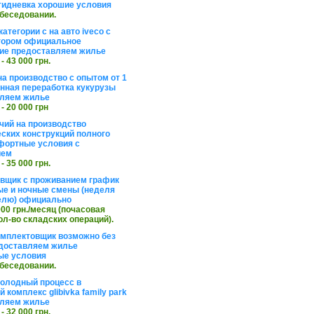
тидневка хорошие условия
обеседовании.
атегории с на авто iveco с
тором официальное
ие предоставляем жилье
 - 43 000 грн.
на производство с опытом от 1
инная переработка кукурузы
ляем жилье
 - 20 000 грн
чий на производство
ских конструкций полного
фортные условия с
ием
 - 35 000 грн.
вщик с проживанием график
ные и ночные смены (неделя
елю) официально
 000 грн./месяц (почасовая
ол-во складских операций).
омплектовщик возможно без
доставляем жилье
ые условия
обеседовании.
холодный процесс в
 комплекс glibivka family park
ляем жилье
 - 32 000 грн.