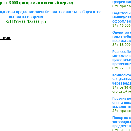
график пя
грн + 3 000 грн премии в осенний период.
З/п: при с
идневка предоставляем бесплатное жилье - общежитие
Водитель к
выплаты вовремя
манипуля
оформлен
З/П 17 500 - 18 000 грн.
З/п: 40 000
Оператор 
года глуб
ансии:
предостав
З/п: 18 000
Разнорабо
металличе
цикла ком
проживан
З/п: 27 000
Комплекто
5/2, днев
через нед
З/п: от 30
оплата + к
Грузчик-к
опыта пре
комфортн
З/п: при с
Повар на 
загородный
предостав
З/п: 30 000