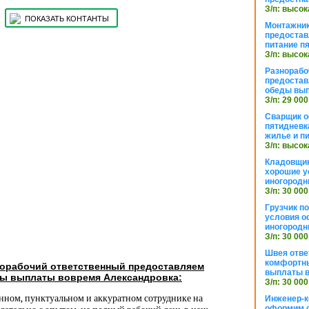
З/п: высок
ПОКАЗАТЬ КОНТАНТЫ
Монтажник
предостав
питание п
З/п: высок
Разнорабо
предостав
обеды вы
З/п: 29 000
Сварщик 
пятидневк
жилье и п
З/п: высок
Кладовщи
хорошие у
иногородн
З/п: 30 000
Грузчик п
условия о
иногородн
З/п: 30 000
Швея отве
комфортны
норабочий ответственный предоставляем
выплаты в
ды выплаты вовремя Александровка:
З/п: 30 000
енном, пунктуальном и аккуратном сотруднике на
Инженер-к
оформим 