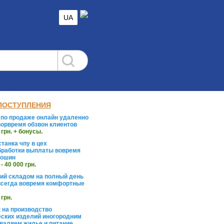
UA
ПОСТУПЛЕНИЯ
по продаже онлайн удаленно
орвремя обзвон клиентов
 грн. + бонусы.
танка чпу в цех
работки выплаты вовремя
тошин
 - 40 000 грн.
й складом на полный день
сегда вовремя комфортные
 грн.
 на производство
ских изделий иногородним
валяем жилье и питание