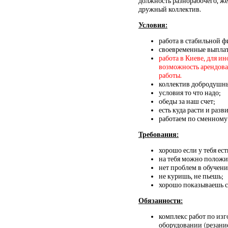
должность разнорабочего, же
дружный коллектив.
Условия:
работа в стабильной ф
своевременные выплат
работа в Киеве, для и
возможность арендовать
работы.
коллектив добродушн
условия то что надо;
обеды за наш счет;
есть куда расти и разви
работаем по сменному 
Требования:
хорошо если у тебя ест
на тебя можно положи
нет проблем в обучени
не куришь, не пьешь;
хорошо показываешь се
Обязанности:
комплекс работ по из
оборудовании (резани