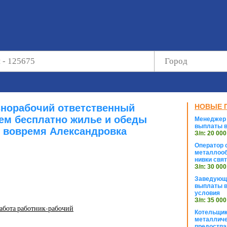
знорабочий ответственный
НОВЫЕ 
ем бесплатно жилье и обеды
Менеджер 
выплаты в
 вовремя Александровка
З/п: 20 000
Оператор с
металлооб
нивки свя
З/п: 30 000
Заведующи
выплаты в
условия
З/п: 35 000
абота работник-рабочий
Котельщик
металличе
предостпа