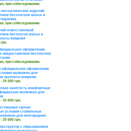
ая, при собеседовании.
 металлических изделий
ляем бесплатное жилье и
ятидневка
ая, при собеседовании.
чий ответственный
ляем бесплатно жилье и
платы вовремя
 грн.
официальное оформление
а предоставляем бесплатное
итание
ая, при собеседовании.
к официальное оформление
словия возможно для
их выплаты вовремя
 - 35 000 грн.
олная занятость комфортные
фициально возможно для
их
 - 35 000 грн.
тственная срочно
е условия стабильные
озможно для иногородних
 - 35 000 грн.
онструктор с образованием
официально выплаты