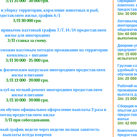
З/П 25 000 - 30 000 грн.
Официант 
комплекс в
предостав
 и уборку территории, кормление животных и рыб,
З/п: 30 000
едоставляем жилье, график 6/1
З/П 30 000 грн.
Автомаляр
иногородн
общежити
 привычек вахтовый график 7/7, 14/14 предоставляем
З/п: 60 000
жилье для иногородних
выполнены
З/П ставка за смену.
Дворник-у
озможно вахтовым методом проживание на территории
предприят
З/п: 15 000
комплекса + питание
испытател
З/П 20 000 - 25 000 грн.
Грузчик-с
 к физическим нагрузкам иногородним предоставляем
удобный г
обучаем в
жилье и питание
З/п: 20 000
З/П 12 000 - 20 000 грн.
Рабочий н
 клуб на мелкий ремонт иногородним предоставляем
проживани
выплата д
жилье и питание
З/п: 15 000
З/П 10 000 - 20 000 грн.
Сборщик-м
жен обучим официальное оформление выплаты 2 раза в
опытом дл
месяц предоставляем жилье
предоста
жилье
З/П при собеседовании.
З/п: 42 000
вый график неделя через неделю полная занятость
Комплекто
выплаты всегда вовремя
предостав