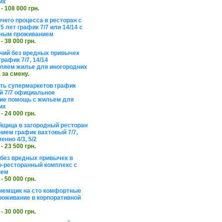
их
 - 108 000 грн.
чего процесса в ресторан с
5 лет график 7/7 или 14/14 с
ьным проживанием
 - 38 000 грн.
чий без вредных привычек
рафик 7/7, 14/14
ляем жилье для иногородних
а за смену.
еть супермаркетов график
 7/7 официальное
е помощь с жильем для
их
 - 24 000 грн.
щица в загородный ресторан
нием график вахтовый 7/7,
енно 4/3, 5/2
 - 23 500 грн.
без вредных привычек в
о-ресторанный комплекс с
ием
 - 50 000 грн.
иемщик на сто комфортные
роживание в корпоративной
 - 30 000 грн.