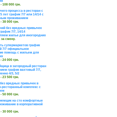
их
 - 108 000 грн.
чего процесса в ресторан с
5 лет график 7/7 или 14/14 с
ьным проживанием
 - 38 000 грн.
чий без вредных привычек
рафик 7/7, 14/14
ляем жилье для иногородних
а за смену.
еть супермаркетов график
 7/7 официальное
е помощь с жильем для
их
 - 24 000 грн.
щица в загородный ресторан
нием график вахтовый 7/7,
енно 4/3, 5/2
 - 23 500 грн.
без вредных привычек в
о-ресторанный комплекс с
ием
 - 50 000 грн.
иемщик на сто комфортные
роживание в корпоративной
 - 30 000 грн.