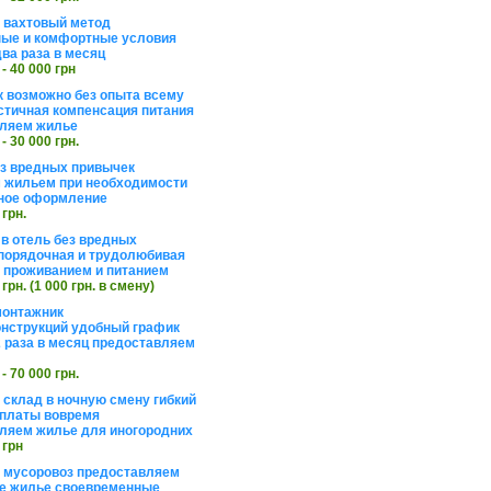
а вахтовый метод
ые и комфортные условия
ва раза в месяц
 - 40 000 грн
 возможно без опыта всему
стичная компенсация питания
ляем жилье
 - 30 000 грн.
ез вредных привычек
 жильем при необходимости
ное оформление
 грн.
 в отель без вредных
порядочная и трудолюбивая
 с проживанием и питанием
 грн. (1 000 грн. в смену)
монтажник
нструкций удобный график
 раза в месяц предоставляем
 - 70 000 грн.
 склад в ночную смену гибкий
платы вовремя
ляем жилье для иногородних
 грн
а мусоровоз предоставляем
е жилье своевременные