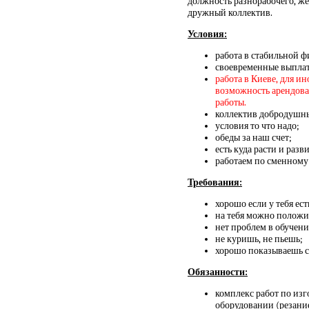
должность разнорабочего, же
дружный коллектив.
Условия:
работа в стабильной ф
своевременные выплат
работа в Киеве, для и
возможность арендовать
работы.
коллектив добродушн
условия то что надо;
обеды за наш счет;
есть куда расти и разви
работаем по сменному 
Требования:
хорошо если у тебя ест
на тебя можно положи
нет проблем в обучени
не куришь, не пьешь;
хорошо показываешь се
Обязанности:
комплекс работ по из
оборудовании (резани