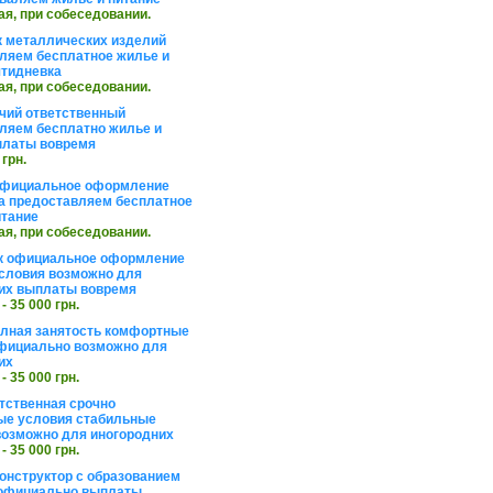
ая, при собеседовании.
 металлических изделий
ляем бесплатное жилье и
ятидневка
ая, при собеседовании.
чий ответственный
ляем бесплатно жилье и
платы вовремя
 грн.
официальное оформление
а предоставляем бесплатное
итание
ая, при собеседовании.
к официальное оформление
словия возможно для
их выплаты вовремя
 - 35 000 грн.
олная занятость комфортные
фициально возможно для
их
 - 35 000 грн.
тственная срочно
е условия стабильные
озможно для иногородних
 - 35 000 грн.
онструктор с образованием
официально выплаты