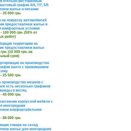
в отельно-ресторанный
ахтовый график 4/4, 7/7, 5/5
ляем жилье и питание
 - 35 000 грн.
 на покраску автомобилей
им предоставляем жилье в
и комфортные условия
 - 100 000 грн. (50% от
х работ)
борщик территории на
ие предоставляем жилье
 грн. (10 000 грн. на
ьный срок)
ортировщик на производство
рафик вахта с проживанием
сему
 - 25 500 грн.
а производство мешков с
ем есть несколько графиков
важды в месяц
 - 45 000 грн.
онтажник корпусной мебели с
я иногородних
вляем комфортабельное
 - 88 000 грн.
вщик товара на склад
ляем жилье для иногородних