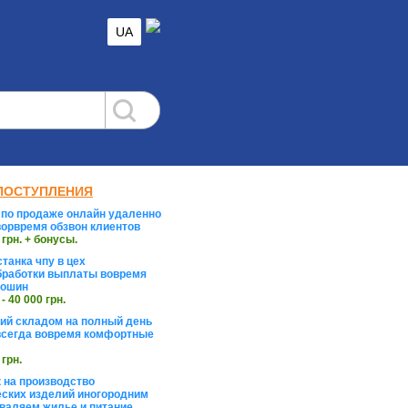
UA
ПОСТУПЛЕНИЯ
по продаже онлайн удаленно
орвремя обзвон клиентов
 грн. + бонусы.
танка чпу в цех
работки выплаты вовремя
тошин
 - 40 000 грн.
й складом на полный день
сегда вовремя комфортные
 грн.
 на производство
ских изделий иногородним
валяем жилье и питание