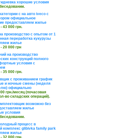
тидневка хорошие условия
обеседовании.
атегории с на авто iveco с
тором официальное
ие предоставляем жилье
 - 43 000 грн.
на производство с опытом от 1
инная переработка кукурузы
ляем жилье
 - 20 000 грн
чий на производство
ских конструкций полного
фортные условия с
ием
 - 35 000 грн.
вщик с проживанием график
ные и ночные смены (неделя
елю) официально
 000 грн./месяц (почасовая
ол-во складских операций).
омплектовщик возможно без
доставляем жилье
ые условия
обеседовании.
холодный процесс в
 комплекс glibivka family park
ляем жилье
 - 32 000 грн.