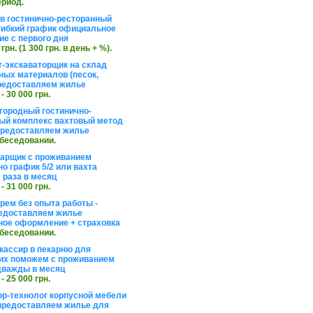
ериод.
в гостинично-ресторанный
гибкий график официальное
е с первого дня
 грн. (1 300 грн. в день + %).
т-экскаваторщик на склад
ных материалов (песок,
редоставляем жилье
 - 30 000 грн.
агородный гостинично-
ый комплекс вахтовый метод
 предоставляем жилье
обеседовании.
арщик с проживанием
о график 5/2 или вахта
 раза в месяц
 - 31 000 грн.
рем без опыта работы -
едоставляем жилье
ое оформление + страховка
обеседовании.
кассир в пекарню для
их поможем с проживанием
дважды в месяц
 - 25 000 грн.
ор-технолог корпусной мебели
предоставляем жилье для