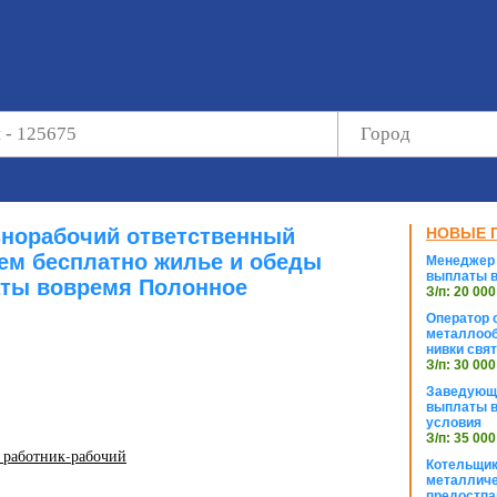
знорабочий ответственный
НОВЫЕ 
ем бесплатно жилье и обеды
Менеджер 
выплаты в
ты вовремя Полонное
З/п: 20 000
Оператор с
металлооб
нивки свя
З/п: 30 000
Заведующи
выплаты в
условия
З/п: 35 000
а работник-рабочий
Котельщик
металличе
предостпа