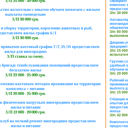
З/П 25 000 - 30 000 грн.
Официант 
комплекс в
предостав
ьство желательно с опытом обучаем помогаем с жильем
З/п: 30 000
выплаты еженедельно
З/П 30 000 грн.
Автомаляр
иногородн
общежити
 и уборку территории, кормление животных и рыб,
З/п: 60 000
едоставляем жилье, график 6/1
выполнены
З/П 30 000 грн.
Дворник-у
 привычек вахтовый график 7/7, 14/14 предоставляем
предприят
З/п: 15 000
жилье для иногородних
испытател
З/П ставка за смену.
Грузчик-с
в бригаду техобслуживания помещений предоставляем
удобный г
обучаем в
бесплатное жилье
З/п: 20 000
З/П 22 000 - 25 000 грн.
Рабочий н
озможно вахтовым методом проживание на территории
проживани
выплата д
комплекса + питание
З/п: 15 000
З/П 20 000 - 25 000 грн.
Сборщик-м
 к физическим нагрузкам иногородним предоставляем
опытом дл
жилье и питание
предоста
жилье
З/П 12 000 - 20 000 грн.
З/п: 42 000
 клуб на мелкий ремонт иногородним предоставляем
Комплекто
жилье и питание
предостав