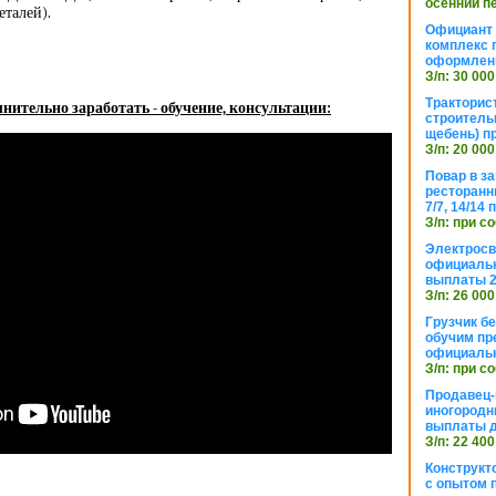
осенний п
еталей).
Официант 
комплекс 
оформлени
З/п: 30 000
Тракторис
нительно заработать - обучение, консультации:
строитель
щебень) п
З/п: 20 000
Повар в з
ресторанн
7/7, 14/14
З/п: при с
Электросв
официальн
выплаты 2
З/п: 26 000
Грузчик бе
обучим пр
официальн
З/п: при с
Продавец-
иногородн
выплаты 
З/п: 22 400
Конструкт
с опытом 