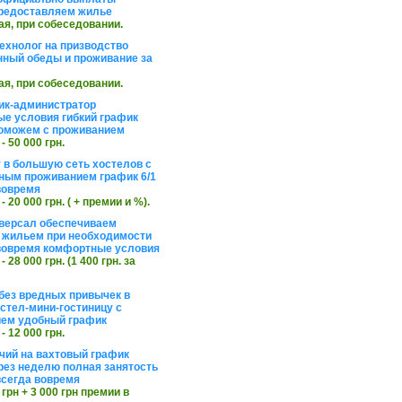
редоставляем жилье
ая, при собеседовании.
ехнолог на призводство
нный обеды и проживание за
ая, при собеседовании.
ик-администратор
е условия гибкий график
оможем с проживанием
 - 50 000 грн.
 в большую сеть хостелов с
ным проживанием график 6/1
вовремя
 - 20 000 грн. ( + премии и %).
версал обеспечиваем
 жильем при необходимости
вовремя комфортные условия
 - 28 000 грн. (1 400 грн. за
без вредных привычек в
стел-мини-гостиницу с
ем удобный график
 - 12 000 грн.
чий на вахтовый график
рез неделю полная занятость
сегда вовремя
 грн + 3 000 грн премии в