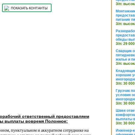
З/п: высок
ПОКАЗАТЬ КОНТАНТЫ
Монтажник
предостав
питание п
З/п: высок
Разнорабо
предостав
обеды вы
З/п: 29 000
Сварщик 
пятидневк
жилье и п
З/п: высок
Кладовщи
хорошие у
иногородн
З/п: 30 000
Грузчик п
условия о
иногородн
З/п: 30 000
Швея отве
комфортны
норабочий ответственный предоставляем
выплаты в
ды выплаты вовремя Полонное:
З/п: 30 000
енном, пунктуальном и аккуратном сотруднике на
Инженер-к
оформим 