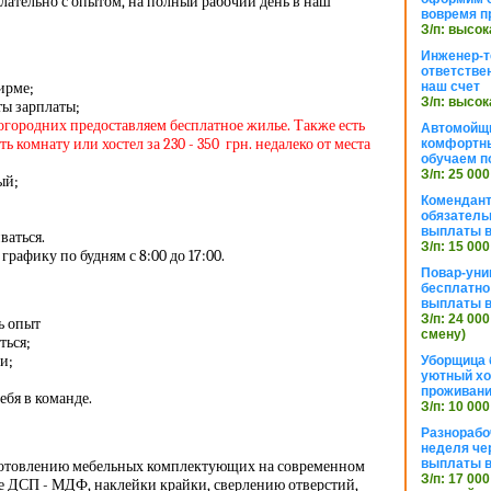
лательно с опытом, на полный рабочий день в наш
вовремя п
З/п: высок
Инженер-т
ответстве
ирме;
наш счет
З/п: высок
ы зарплаты;
ногородних предоставляем бесплатное жилье. Также есть
Автомойщ
 комнату или хостел за 230 - 350 грн. недалеко от места
комфортны
обучаем п
З/п: 25 000
ый;
Комендант
обязатель
выплаты 
ваться.
З/п: 15 000
графику по будням с 8:00 до 17:00.
Повар-уни
бесплатно
выплаты 
З/п: 24 000
ь опыт
смену)
ться;
и;
Уборщица 
уютный хо
проживани
бя в команде.
З/п: 10 000
Разнорабо
неделя че
выплаты в
готовлению мебельных комплектующих на современном
З/п: 17 000
е ДСП - МДФ, наклейки крайки, сверлению отверстий,