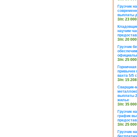
Грузчик н
современн
выплаты д
З/п: 23 000
Кладовщик
научим ча
предостав
З/п: 20 000
Грузчик б
обеспечим
официаль
З/п: 25 000
Горничная
привычек 
вахта 5/5
З/п: 15 208
Сварщик-
металлоко
выплаты 2
жилье
З/п: 35 000
Грузчик на
график вы
предостав
З/п: 25 000
Грузчик н
бесплатно