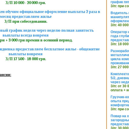
график пя
З/П 10 000 - 20 000 грн.
З/п: при с
жен обучим официальное оформление выплаты 2 раза в
Водитель к
месяц предоставляем жилье
манипуля
оформлен
З/П при собеседовании.
З/п: 40 000
вый график неделя через неделю полная занятость
Оператор 
выплаты всегда вовремя
года глуб
грн + 3 000 грн премии в осенний период.
предостав
З/п: 18 000
идневка предоставляем бесплатное жилье - общежитие
Разнорабо
выплаты вовремя
металличе
З/П 17 500 - 18 000 грн.
цикла ком
проживан
З/п: 27 000
Комплекто
ансии:
5/2, днев
через нед
З/п: от 30
оплата + к
Грузчик-к
опыта пре
комфортн
З/п: при с
Повар на 
загородный
предостав
З/п: 30 000