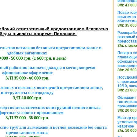
иногородн
З/п: 43 000
Повар горя
опытом от 
обязател
З/п: 35 000
абочий ответственный предоставляем бесплатно
Разнорабо
обеды выплаты вовремя Полонное:
вахтовый г
предостав
З/п: ставк
ельство возможно без опыта предоставляем жилье в
удобных вагончиках
Повар в с
плавающий
 000 - 50 000 грн. (1 600 грн. в день)
оформлени
иногородн
ный работник выплата дважды в месяц вовремя
З/п: 20 500
официальное оформление
Посудомой
З/П 35 000 - 40 000 грн.
с прожива
10/10, посм
 жилых и нежилых помещений предоставляем жилье,
З/п: 21 000
инструменты и спецодежду
Официант 
З/П 40 000 грн.
гостиничн
проживан
водство металлических конструкций полного цикла
З/п: 20 000
фортные условия с проживанием
З/П 27 000 - 35 000 грн.
Мастер-пр
условия п
квартире
ство труб для дымоходов и котлов возможно без опыта
З/п: 10 000
предоставляем жилье