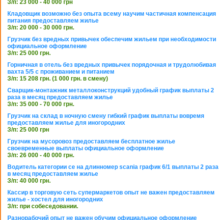
З/п: 23 000 - 40 000 грн
Кладовщик возможно без опыта всему научим частичная компенсация
питания предоставляем жилье
З/п: 20 000 - 30 000 грн.
Грузчик без вредных привычек обеспечим жильем при необходимости
официальное оформление
З/п: 25 000 грн.
Горничная в отель без вредных привычек порядочная и трудолюбивая
вахта 5/5 с проживанием и питанием
З/п: 15 208 грн. (1 000 грн. в смену)
Сварщик-монтажник металлоконструкций удобный график выплаты 2
раза в месяц предоставляем жилье
З/п: 35 000 - 70 000 грн.
Грузчик на склад в ночную смену гибкий график выплаты вовремя
предоставляем жилье для иногородних
З/п: 25 000 грн
Грузчик на мусоровоз предоставляем бесплатное жилье
своевременные выплаты официальное оформление
З/п: 26 000 - 40 000 грн.
Водитель категории се на длинномер scania график 6/1 выплаты 2 раза
в месяц предоставляем жилье
З/п: 40 000 грн.
Кассир в торговую сеть супермаркетов опыт не важен предоставляем
жилье - хостел для иногородних
З/п: при собеседовании.
Разнорабочий опыт не важен обучим официальное оформление