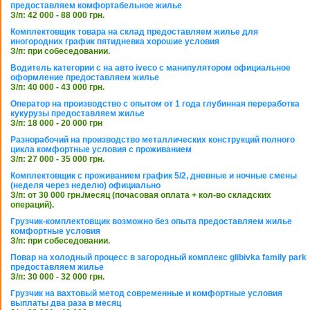
предоставляем комфортабельное жилье
З/п: 42 000 - 88 000 грн.
Комплектовщик товара на склад предоставляем жилье для
иногородних график пятидневка хорошие условия
З/п: при собеседовании.
Водитель категории с на авто iveco с манипулятором официальное
оформление предоставляем жилье
З/п: 40 000 - 43 000 грн.
Оператор на производство с опытом от 1 года глубинная переработка
кукурузы предоставляем жилье
З/п: 18 000 - 20 000 грн
Разнорабочий на производство металлических конструкций полного
цикла комфортные условия с проживанием
З/п: 27 000 - 35 000 грн.
Комплектовщик с проживанием график 5/2, дневные и ночные смены
(неделя через неделю) официально
З/п: от 30 000 грн./месяц (почасовая оплата + кол-во складских
операций).
Грузчик-комплектовщик возможно без опыта предоставляем жилье
комфортные условия
З/п: при собеседовании.
Повар на холодный процесс в загородный комплекс glibivka family park
предоставляем жилье
З/п: 30 000 - 32 000 грн.
Грузчик на вахтовый метод современные и комфортные условия
выплаты два раза в месяц