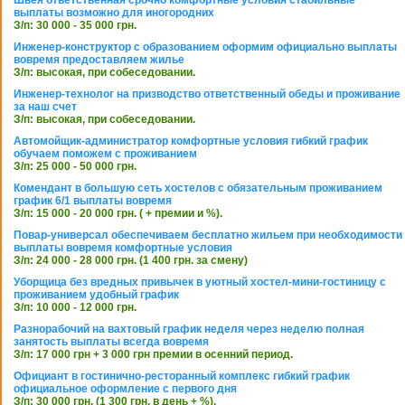
Швея ответственная срочно комфортные условия стабильные
выплаты возможно для иногородних
З/п: 30 000 - 35 000 грн.
Инженер-конструктор с образованием оформим официально выплаты
вовремя предоставляем жилье
З/п: высокая, при собеседовании.
Инженер-технолог на призводство ответственный обеды и проживание
за наш счет
З/п: высокая, при собеседовании.
Автомойщик-администратор комфортные условия гибкий график
обучаем поможем с проживанием
З/п: 25 000 - 50 000 грн.
Комендант в большую сеть хостелов с обязательным проживанием
график 6/1 выплаты вовремя
З/п: 15 000 - 20 000 грн. ( + премии и %).
Повар-универсал обеспечиваем бесплатно жильем при необходимости
выплаты вовремя комфортные условия
З/п: 24 000 - 28 000 грн. (1 400 грн. за смену)
Уборщица без вредных привычек в уютный хостел-мини-гостиницу с
проживанием удобный график
З/п: 10 000 - 12 000 грн.
Разнорабочий на вахтовый график неделя через неделю полная
занятость выплаты всегда вовремя
З/п: 17 000 грн + 3 000 грн премии в осенний период.
Официант в гостинично-ресторанный комплекс гибкий график
официальное оформление с первого дня
З/п: 30 000 грн. (1 300 грн. в день + %).