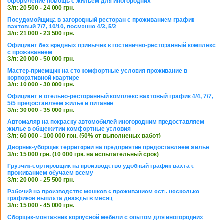
оформление помощь с жильем для иногородних
З/п: 20 500 - 24 000 грн.
Посудомойщица в загородный ресторан с проживанием график
вахтовый 7/7, 10/10, посменно 4/3, 5/2
З/п: 21 000 - 23 500 грн.
Официант без вредных привычек в гостинично-ресторанный комплекс
с проживанием
З/п: 20 000 - 50 000 грн.
Мастер-приемщик на сто комфортные условия проживание в
корпоративной квартире
З/п: 10 000 - 30 000 грн.
Официант в отельно-ресторанный комплекс вахтовый график 4/4, 7/7,
5/5 предоставляем жилье и питание
З/п: 30 000 - 35 000 грн.
Автомаляр на покраску автомобилей иногородним предоставляем
жилье в общежитии комфортные условия
З/п: 60 000 - 100 000 грн. (50% от выполненых работ)
Дворник-уборщик территории на предприятие предоставляем жилье
З/п: 15 000 грн. (10 000 грн. на испытательный срок)
Грузчик-сортировщик на производство удобный график вахта с
проживанием обучаем всему
З/п: 20 000 - 25 500 грн.
Рабочий на производство мешков с проживанием есть несколько
графиков выплата дважды в месяц
З/п: 15 000 - 45 000 грн.
Сборщик-монтажник корпусной мебели с опытом для иногородних