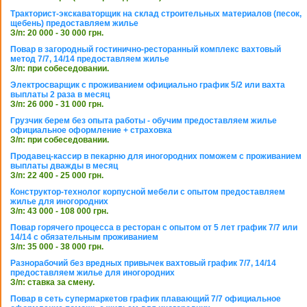
Тракторист-экскаваторщик на склад строительных материалов (песок,
щебень) предоставляем жилье
З/п: 20 000 - 30 000 грн.
Повар в загородный гостинично-ресторанный комплекс вахтовый
метод 7/7, 14/14 предоставляем жилье
З/п: при собеседовании.
Электросварщик с проживанием официально график 5/2 или вахта
выплаты 2 раза в месяц
З/п: 26 000 - 31 000 грн.
Грузчик берем без опыта работы - обучим предоставляем жилье
официальное оформление + страховка
З/п: при собеседовании.
Продавец-кассир в пекарню для иногородних поможем с проживанием
выплаты дважды в месяц
З/п: 22 400 - 25 000 грн.
Конструктор-технолог корпусной мебели с опытом предоставляем
жилье для иногородних
З/п: 43 000 - 108 000 грн.
Повар горячего процесса в ресторан с опытом от 5 лет график 7/7 или
14/14 с обязательным проживанием
З/п: 35 000 - 38 000 грн.
Разнорабочий без вредных привычек вахтовый график 7/7, 14/14
предоставляем жилье для иногородних
З/п: ставка за смену.
Повар в сеть супермаркетов график плавающий 7/7 официальное