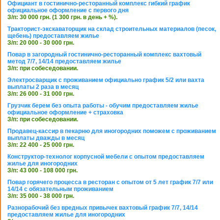
Официант в гостинично-ресторанный комплекс гибкий график
официальное оформление с первого дня
З/п: 30 000 грн. (1 300 грн. в день + %).
Тракторист-экскаваторщик на склад строительных материалов (песок,
щебень) предоставляем жилье
З/п: 20 000 - 30 000 грн.
Повар в загородный гостинично-ресторанный комплекс вахтовый
метод 7/7, 14/14 предоставляем жилье
З/п: при собеседовании.
Электросварщик с проживанием официально график 5/2 или вахта
выплаты 2 раза в месяц
З/п: 26 000 - 31 000 грн.
Грузчик берем без опыта работы - обучим предоставляем жилье
официальное оформление + страховка
З/п: при собеседовании.
Продавец-кассир в пекарню для иногородних поможем с проживанием
выплаты дважды в месяц
З/п: 22 400 - 25 000 грн.
Конструктор-технолог корпусной мебели с опытом предоставляем
жилье для иногородних
З/п: 43 000 - 108 000 грн.
Повар горячего процесса в ресторан с опытом от 5 лет график 7/7 или
14/14 с обязательным проживанием
З/п: 35 000 - 38 000 грн.
Разнорабочий без вредных привычек вахтовый график 7/7, 14/14
предоставляем жилье для иногородних