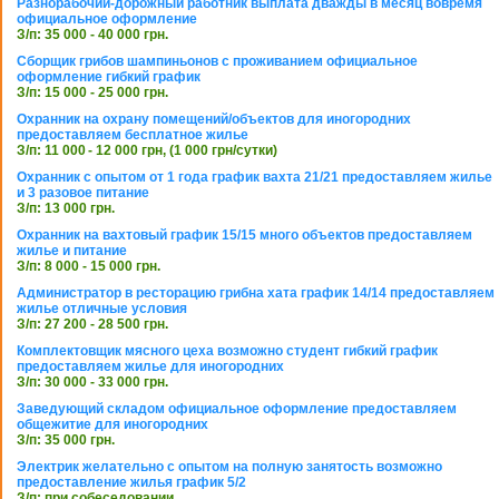
Разнорабочий-дорожный работник выплата дважды в месяц вовремя
официальное оформление
З/п: 35 000 - 40 000 грн.
Сборщик грибов шампиньонов с проживанием официальное
оформление гибкий график
З/п: 15 000 - 25 000 грн.
Охранник на охрану помещений/объектов для иногородних
предоставляем бесплатное жилье
З/п: 11 000 - 12 000 грн, (1 000 грн/сутки)
Охранник с опытом от 1 года график вахта 21/21 предоставляем жилье
и 3 разовое питание
З/п: 13 000 грн.
Охранник на вахтовый график 15/15 много объектов предоставляем
жилье и питание
З/п: 8 000 - 15 000 грн.
Администратор в ресторацию грибна хата график 14/14 предоставляем
жилье отличные условия
З/п: 27 200 - 28 500 грн.
Комплектовщик мясного цеха возможно студент гибкий график
предоставляем жилье для иногородних
З/п: 30 000 - 33 000 грн.
Заведующий складом официальное оформление предоставляем
общежитие для иногородних
З/п: 35 000 грн.
Электрик желательно с опытом на полную занятость возможно
предоставление жилья график 5/2
З/п: при собеседовании.