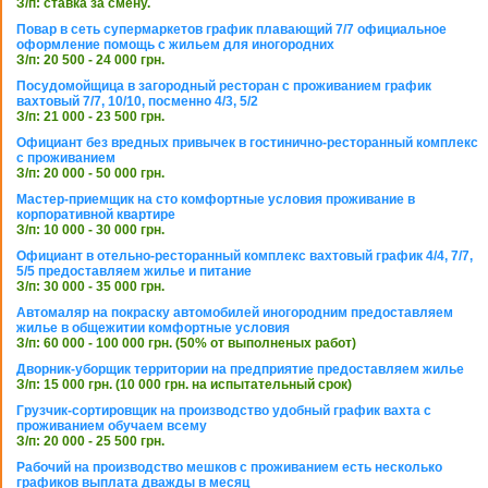
З/п: ставка за смену.
Повар в сеть супермаркетов график плавающий 7/7 официальное
оформление помощь с жильем для иногородних
З/п: 20 500 - 24 000 грн.
Посудомойщица в загородный ресторан с проживанием график
вахтовый 7/7, 10/10, посменно 4/3, 5/2
З/п: 21 000 - 23 500 грн.
Официант без вредных привычек в гостинично-ресторанный комплекс
с проживанием
З/п: 20 000 - 50 000 грн.
Мастер-приемщик на сто комфортные условия проживание в
корпоративной квартире
З/п: 10 000 - 30 000 грн.
Официант в отельно-ресторанный комплекс вахтовый график 4/4, 7/7,
5/5 предоставляем жилье и питание
З/п: 30 000 - 35 000 грн.
Автомаляр на покраску автомобилей иногородним предоставляем
жилье в общежитии комфортные условия
З/п: 60 000 - 100 000 грн. (50% от выполненых работ)
Дворник-уборщик территории на предприятие предоставляем жилье
З/п: 15 000 грн. (10 000 грн. на испытательный срок)
Грузчик-сортировщик на производство удобный график вахта с
проживанием обучаем всему
З/п: 20 000 - 25 500 грн.
Рабочий на производство мешков с проживанием есть несколько
графиков выплата дважды в месяц