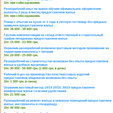
З/п: при собеседовании.
Разнорабочий опыт не важен обучим официальное оформление
выплаты 2 раза в месяц предоставляем жилье
З/п: при собеседовании.
Повар с опытом на кухне от 1 года в уютную гостиницу без вредных
привычек предоставляем жилье
З/п: 36 000 - 39 600 грн.
Грузчик-комплектовщик на склад ответственный и старательный
график пятидневка предоставляем жилье
З/п: 15 000 - 23 000 грн.
Охранник-разнорабочий возможно вахтовым методом проживание на
территории комплекса + питание
З/п: 20 000 - 25 000 грн.
Разнорабочий на строительство возможно без опыта предоставляем
жилье в удобных вагончиках
З/п: 30 000 - 50 000 грн. (1 600 грн. в день)
Рабочий в цех на производство пластмассовых изделий
предоставляем общежитие возможно без опыта
З/п: 1 300 грн. в смену.
Охранник вахтовый метод 14/14 20/10, 30/10 предоставляем
комфортное жилье со всеми удобствами
З/п: 21 000 грн.
Разнорабочий на ремонт жилых и нежилых помещений предоставляем
жилье, инструменты и спецодежду
З/п: 40 000 грн.