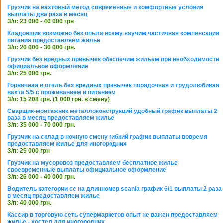
Грузчик на вахтовый метод современные и комфортные условия
выплаты два раза в месяц
З/п: 23 000 - 40 000 грн
Кладовщик возможно без опыта всему научим частичная компенсация
питания предоставляем жилье
З/п: 20 000 - 30 000 грн.
Грузчик без вредных привычек обеспечим жильем при необходимости
официальное оформление
З/п: 25 000 грн.
Горничная в отель без вредных привычек порядочная и трудолюбивая
вахта 5/5 с проживанием и питанием
З/п: 15 208 грн. (1 000 грн. в смену)
Сварщик-монтажник металлоконструкций удобный график выплаты 2
раза в месяц предоставляем жилье
З/п: 35 000 - 70 000 грн.
Грузчик на склад в ночную смену гибкий график выплаты вовремя
предоставляем жилье для иногородних
З/п: 25 000 грн
Грузчик на мусоровоз предоставляем бесплатное жилье
своевременные выплаты официальное оформление
З/п: 26 000 - 40 000 грн.
Водитель категории се на длинномер scania график 6/1 выплаты 2 раза
в месяц предоставляем жилье
З/п: 40 000 грн.
Кассир в торговую сеть супермаркетов опыт не важен предоставляем
жилье - хостел для иногородних