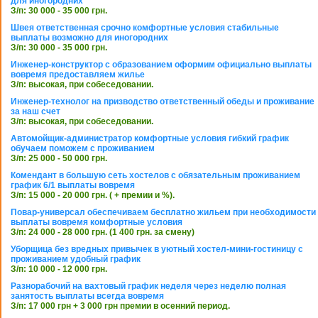
для иногородних
З/п: 30 000 - 35 000 грн.
Швея ответственная срочно комфортные условия стабильные
выплаты возможно для иногородних
З/п: 30 000 - 35 000 грн.
Инженер-конструктор с образованием оформим официально выплаты
вовремя предоставляем жилье
З/п: высокая, при собеседовании.
Инженер-технолог на призводство ответственный обеды и проживание
за наш счет
З/п: высокая, при собеседовании.
Автомойщик-администратор комфортные условия гибкий график
обучаем поможем с проживанием
З/п: 25 000 - 50 000 грн.
Комендант в большую сеть хостелов с обязательным проживанием
график 6/1 выплаты вовремя
З/п: 15 000 - 20 000 грн. ( + премии и %).
Повар-универсал обеспечиваем бесплатно жильем при необходимости
выплаты вовремя комфортные условия
З/п: 24 000 - 28 000 грн. (1 400 грн. за смену)
Уборщица без вредных привычек в уютный хостел-мини-гостиницу с
проживанием удобный график
З/п: 10 000 - 12 000 грн.
Разнорабочий на вахтовый график неделя через неделю полная
занятость выплаты всегда вовремя
З/п: 17 000 грн + 3 000 грн премии в осенний период.