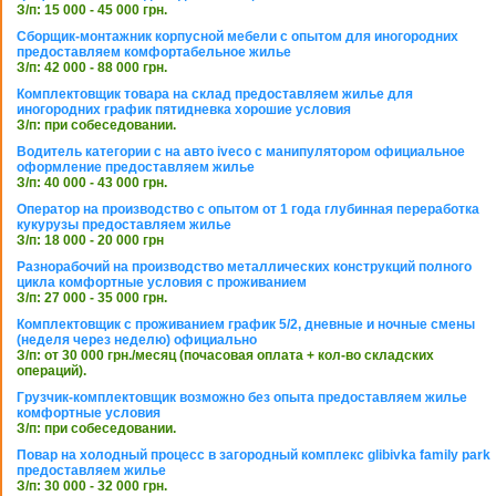
З/п: 15 000 - 45 000 грн.
Сборщик-монтажник корпусной мебели с опытом для иногородних
предоставляем комфортабельное жилье
З/п: 42 000 - 88 000 грн.
Комплектовщик товара на склад предоставляем жилье для
иногородних график пятидневка хорошие условия
З/п: при собеседовании.
Водитель категории с на авто iveco с манипулятором официальное
оформление предоставляем жилье
З/п: 40 000 - 43 000 грн.
Оператор на производство с опытом от 1 года глубинная переработка
кукурузы предоставляем жилье
З/п: 18 000 - 20 000 грн
Разнорабочий на производство металлических конструкций полного
цикла комфортные условия с проживанием
З/п: 27 000 - 35 000 грн.
Комплектовщик с проживанием график 5/2, дневные и ночные смены
(неделя через неделю) официально
З/п: от 30 000 грн./месяц (почасовая оплата + кол-во складских
операций).
Грузчик-комплектовщик возможно без опыта предоставляем жилье
комфортные условия
З/п: при собеседовании.
Повар на холодный процесс в загородный комплекс glibivka family park
предоставляем жилье
З/п: 30 000 - 32 000 грн.