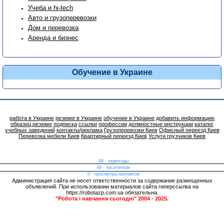
Учеба и hi-tech
Авто и грузоперевозки
Дом и перевозка
Аренда и бизнес
Обучение в Украине
работа в Украине
резюме в Украине
обучение в Украине
добавить информацию
образец резюме
подписка
ссылки
профессии
должностные инструкции
каталог
учебных заведений
контакты/реклама
Грузоперевозки Киев
Офисный переезд Киев
Перевозка мебели Киев
Квартирный переезд Киев
Услуги грузчиков Киев
68 - переходы
49 - посетители
0 - просмотры контактов
Администрация сайта не несет ответственности за содержание размещенных
объявлений. При использовании материалов сайта гиперссылка на
https://robotazp.com.ua обязательна.
"Робота і навчання сьогодні" 2004 - 2025.