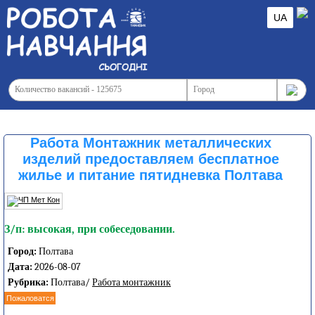
UA
Работа Монтажник металлических
изделий предоставляем бесплатное
жилье и питание пятидневка Полтава
З/п: высокая, при собеседовании.
Город:
Полтава
Дата:
2026-08-07
Рубрика:
Полтава/
Работа монтажник
Пожаловатся