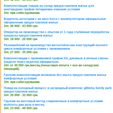
Комплектовщик товара на склад предоставляем жилье для
иногородних график пятидневка хорошие условия
З/п: при собеседовании.
Водитель категории с на авто iveco с манипулятором официальное
оформление предоставляем жилье
З/п: 40 000 - 43 000 грн.
Оператор на производство с опытом от 1 года глубинная переработка
кукурузы предоставляем жилье
З/п: 18 000 - 20 000 грн
Разнорабочий на производство металлических конструкций полного
цикла комфортные условия с проживанием
З/п: 27 000 - 35 000 грн.
Комплектовщик с проживанием график 5/2, дневные и ночные смены
(неделя через неделю) официально
З/п: от 30 000 грн./месяц (почасовая оплата + кол-во складских
операций).
Грузчик-комплектовщик возможно без опыта предоставляем жилье
комфортные условия
З/п: при собеседовании.
Повар на холодный процесс в загородный комплекс glibivka family park
предоставляем жилье
З/п: 30 000 - 32 000 грн.
Грузчик на вахтовый метод современные и комфортные условия
выплаты два раза в месяц
З/п: 23 000 - 40 000 грн