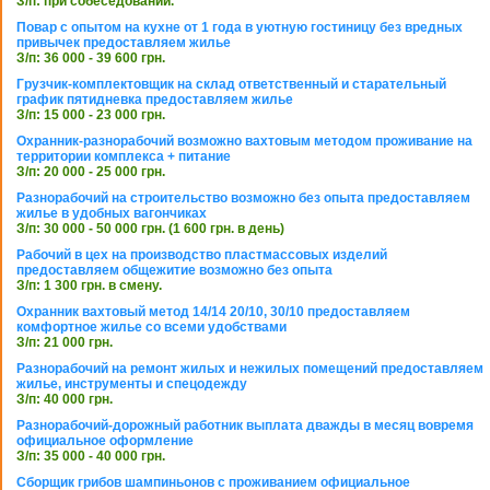
З/п: при собеседовании.
Повар с опытом на кухне от 1 года в уютную гостиницу без вредных
привычек предоставляем жилье
З/п: 36 000 - 39 600 грн.
Грузчик-комплектовщик на склад ответственный и старательный
график пятидневка предоставляем жилье
З/п: 15 000 - 23 000 грн.
Охранник-разнорабочий возможно вахтовым методом проживание на
территории комплекса + питание
З/п: 20 000 - 25 000 грн.
Разнорабочий на строительство возможно без опыта предоставляем
жилье в удобных вагончиках
З/п: 30 000 - 50 000 грн. (1 600 грн. в день)
Рабочий в цех на производство пластмассовых изделий
предоставляем общежитие возможно без опыта
З/п: 1 300 грн. в смену.
Охранник вахтовый метод 14/14 20/10, 30/10 предоставляем
комфортное жилье со всеми удобствами
З/п: 21 000 грн.
Разнорабочий на ремонт жилых и нежилых помещений предоставляем
жилье, инструменты и спецодежду
З/п: 40 000 грн.
Разнорабочий-дорожный работник выплата дважды в месяц вовремя
официальное оформление
З/п: 35 000 - 40 000 грн.
Сборщик грибов шампиньонов с проживанием официальное