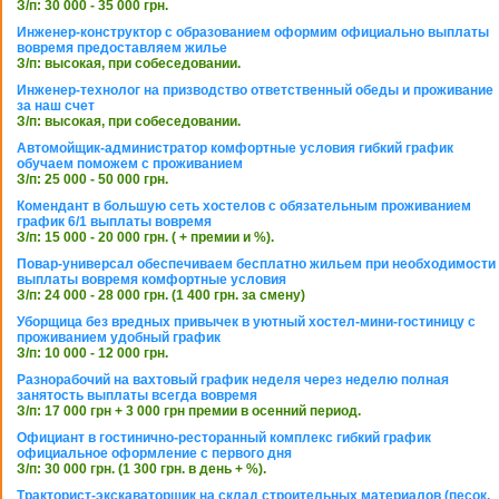
З/п: 30 000 - 35 000 грн.
Инженер-конструктор с образованием оформим официально выплаты
вовремя предоставляем жилье
З/п: высокая, при собеседовании.
Инженер-технолог на призводство ответственный обеды и проживание
за наш счет
З/п: высокая, при собеседовании.
Автомойщик-администратор комфортные условия гибкий график
обучаем поможем с проживанием
З/п: 25 000 - 50 000 грн.
Комендант в большую сеть хостелов с обязательным проживанием
график 6/1 выплаты вовремя
З/п: 15 000 - 20 000 грн. ( + премии и %).
Повар-универсал обеспечиваем бесплатно жильем при необходимости
выплаты вовремя комфортные условия
З/п: 24 000 - 28 000 грн. (1 400 грн. за смену)
Уборщица без вредных привычек в уютный хостел-мини-гостиницу с
проживанием удобный график
З/п: 10 000 - 12 000 грн.
Разнорабочий на вахтовый график неделя через неделю полная
занятость выплаты всегда вовремя
З/п: 17 000 грн + 3 000 грн премии в осенний период.
Официант в гостинично-ресторанный комплекс гибкий график
официальное оформление с первого дня
З/п: 30 000 грн. (1 300 грн. в день + %).
Тракторист-экскаваторщик на склад строительных материалов (песок,