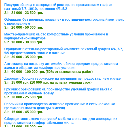
Посудомойщица в загородный ресторан с проживанием график
вахтовый 7/7, 10/10, посменно 4/3, 5/2
З/п: 21 000 - 23 500 грн.
Официант без вредных привычек в гостинично-ресторанный комплекс
с проживанием
З/п: 20 000 - 50 000 грн.
Мастер-приемщик на сто комфортные условия проживание в
корпоративной квартире
З/п: 10 000 - 30 000 грн.
Официант в отельно-ресторанный комплекс вахтовый график 4/4, 7/7,
5/5 предоставляем жилье и питание
З/п: 30 000 - 35 000 грн.
Автомаляр на покраску автомобилей иногородним предоставляем
жилье в общежитии комфортные условия
З/п: 60 000 - 100 000 грн. (50% от выполненых работ)
Дворник-уборщик территории на предприятие предоставляем жилье
З/п: 15 000 грн. (10 000 грн. на испытательный срок)
Грузчик-сортировщик на производство удобный график вахта с
проживанием обучаем всему
З/п: 20 000 - 25 500 грн.
Рабочий на производство мешков с проживанием есть несколько
графиков выплата дважды в месяц
З/п: 15 000 - 45 000 грн.
Сборщик-монтажник корпусной мебели с опытом для иногородних
предоставляем комфортабельное жилье
З/п: 42 000 - 88 000 грн.