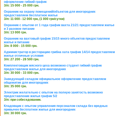
оформление гибкий график
З/п: 15 000 - 25 000 грн.
Охранник на охрану помещений/объектов для иногородних
предоставляем бесплатное жилье
З/п: 11 000 - 12 000 грн, (1 000 грн/сутки)
Охранник с опытом от 1 года график вахта 21/21 предоставляем жилье
и 3 разовое питание
З/п: 13 000 грн.
Охранник на вахтовый график 15/15 много объектов предоставляем
жилье и питание
З/п: 8 000 - 15 000 грн.
Администратор в ресторацию грибна хата график 14/14 предоставляем
жилье отличные условия
З/п: 27 200 - 28 500 грн.
Комплектовщик мясного цеха возможно студент гибкий график
предоставляем жилье для иногородних
З/п: 30 000 - 33 000 грн.
Заведующий складом официальное оформление предоставляем
общежитие для иногородних
З/п: 35 000 грн.
Электрик желательно с опытом на полную занятость возможно
предоставление жилья график 5/2
З/п: при собеседовании.
Кладовщик с опытом управления персоналом склада без вредных
привычек бесплатное жилье для иногородних
З/п: 30 000 грн.