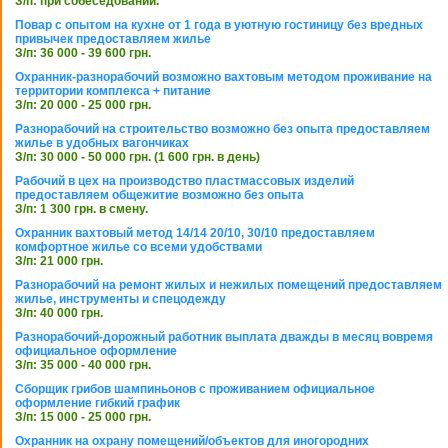
З/п: при собеседовании.
Повар с опытом на кухне от 1 года в уютную гостиницу без вредных
привычек предоставляем жилье
З/п: 36 000 - 39 600 грн.
Охранник-разнорабочий возможно вахтовым методом проживание на
территории комплекса + питание
З/п: 20 000 - 25 000 грн.
Разнорабочий на строительство возможно без опыта предоставляем
жилье в удобных вагончиках
З/п: 30 000 - 50 000 грн. (1 600 грн. в день)
Рабочий в цех на производство пластмассовых изделий
предоставляем общежитие возможно без опыта
З/п: 1 300 грн. в смену.
Охранник вахтовый метод 14/14 20/10, 30/10 предоставляем
комфортное жилье со всеми удобствами
З/п: 21 000 грн.
Разнорабочий на ремонт жилых и нежилых помещений предоставляем
жилье, инструменты и спецодежду
З/п: 40 000 грн.
Разнорабочий-дорожный работник выплата дважды в месяц вовремя
официальное оформление
З/п: 35 000 - 40 000 грн.
Сборщик грибов шампиньонов с проживанием официальное
оформление гибкий график
З/п: 15 000 - 25 000 грн.
Охранник на охрану помещений/объектов для иногородних