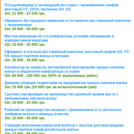
Посудомойщица в загородный ресторан с проживанием график
вахтовый 7/7, 10/10, посменно 4/3, 5/2
З/п: 21 000 - 23 500 грн.
Официант без вредных привычек в гостинично-ресторанный комплекс
с проживанием
З/п: 20 000 - 50 000 грн.
Мастер-приемщик на сто комфортные условия проживание в
корпоративной квартире
З/п: 10 000 - 30 000 грн.
Официант в отельно-ресторанный комплекс вахтовый график 4/4, 7/7,
5/5 предоставляем жилье и питание
З/п: 30 000 - 35 000 грн.
Автомаляр на покраску автомобилей иногородним предоставляем
жилье в общежитии комфортные условия
З/п: 60 000 - 100 000 грн. (50% от выполненых работ)
Дворник-уборщик территории на предприятие предоставляем жилье
З/п: 15 000 грн. (10 000 грн. на испытательный срок)
Грузчик-сортировщик на производство удобный график вахта с
проживанием обучаем всему
З/п: 20 000 - 25 500 грн.
Рабочий на производство мешков с проживанием есть несколько
графиков выплата дважды в месяц
З/п: 15 000 - 45 000 грн.
Сборщик-монтажник корпусной мебели с опытом для иногородних
предоставляем комфортабельное жилье
З/п: 42 000 - 88 000 грн.