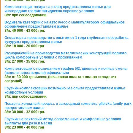
Комплектовщик товара на склад предоставляем жилье для
иногородних график пятидневка хорошие условия
З/п: при собеседовании.
Водитель категории с на авто iveco с манипулятором официальное
оформление предоставляем жилье
З/п: 40 000 - 43 000 грн.
Оператор на производство с опытом от 1 года глубинная переработка
кукурузы предоставляем жилье
З/п: 18 000 - 20 000 грн
Разнорабочий на производство металлических конструкций полного
цикла комфортные условия с проживанием
З/п: 27 000 - 35 000 грн.
Комплектовщик с проживанием график 5/2, дневные и ночные смены
(неделя через неделю) официально
З/п: от 30 000 грн./месяц (почасовая оплата + кол-во складских
операций).
Грузчик-комплектовщик возможно без опыта предоставляем жилье
комфортные условия
З/п: при собеседовании.
Повар на холодный процесс в загородный комплекс glibivka family park
предоставляем жилье
З/п: 30 000 - 32 000 грн.
Грузчик на вахтовый метод современные и комфортные условия
выплаты два раза в месяц
З/п: 23 000 - 40 000 грн