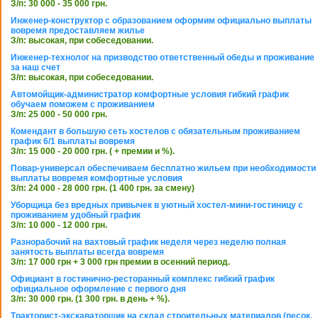
З/п: 30 000 - 35 000 грн.
Инженер-конструктор с образованием оформим официально выплаты
вовремя предоставляем жилье
З/п: высокая, при собеседовании.
Инженер-технолог на призводство ответственный обеды и проживание
за наш счет
З/п: высокая, при собеседовании.
Автомойщик-администратор комфортные условия гибкий график
обучаем поможем с проживанием
З/п: 25 000 - 50 000 грн.
Комендант в большую сеть хостелов с обязательным проживанием
график 6/1 выплаты вовремя
З/п: 15 000 - 20 000 грн. ( + премии и %).
Повар-универсал обеспечиваем бесплатно жильем при необходимости
выплаты вовремя комфортные условия
З/п: 24 000 - 28 000 грн. (1 400 грн. за смену)
Уборщица без вредных привычек в уютный хостел-мини-гостиницу с
проживанием удобный график
З/п: 10 000 - 12 000 грн.
Разнорабочий на вахтовый график неделя через неделю полная
занятость выплаты всегда вовремя
З/п: 17 000 грн + 3 000 грн премии в осенний период.
Официант в гостинично-ресторанный комплекс гибкий график
официальное оформление с первого дня
З/п: 30 000 грн. (1 300 грн. в день + %).
Тракторист-экскаваторщик на склад строительных материалов (песок,