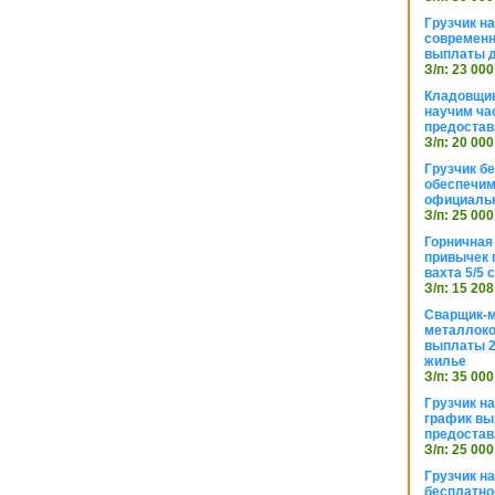
Грузчик н
современн
выплаты д
З/п: 23 000
Кладовщик
научим ча
предостав
З/п: 20 000
Грузчик б
обеспечим
официаль
З/п: 25 000
Горничная
привычек 
вахта 5/5
З/п: 15 208
Сварщик-
металлоко
выплаты 2
жилье
З/п: 35 000
Грузчик на
график вы
предостав
З/п: 25 000
Грузчик н
бесплатно