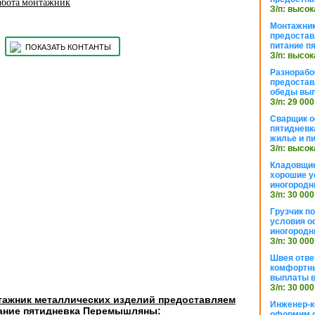
абота монтажник
З/п: высок
Монтажник
предостав
питание п
ПОКАЗАТЬ КОНТАНТЫ
З/п: высок
Разнорабо
предостав
обеды вы
З/п: 29 000
Сварщик 
пятидневк
жилье и п
З/п: высок
Кладовщи
хорошие у
иногородн
З/п: 30 000
Грузчик п
условия о
иногородн
З/п: 30 000
Швея отве
комфортны
выплаты в
З/п: 30 000
тажник металлических изделий предоставляем
Инженер-к
тание пятидневка Перемышляны:
оформим 