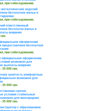
ая, при собеседовании.
 металлических изделий
ляем бесплатное жилье и
ятидневка
ая, при собеседовании.
чий ответственный
ляем бесплатно жилье и
платы вовремя
 грн.
официальное оформление
а предоставляем бесплатное
итание
ая, при собеседовании.
к официальное оформление
словия возможно для
их выплаты вовремя
 - 35 000 грн.
олная занятость комфортные
фициально возможно для
их
 - 35 000 грн.
тственная срочно
е условия стабильные
озможно для иногородних
 - 35 000 грн.
онструктор с образованием
официально выплаты