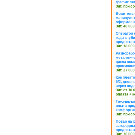
график пя
З/п: при с
Водитель к
манипуля
оформлен
З/п: 40 000
Оператор 
года глуб
предостав
З/п: 18 000
Разнорабо
металличе
цикла ком
проживан
З/п: 27 000
Комплекто
5/2, днев
через нед
З/п: от 30
оплата + к
Грузчик-к
опыта пре
комфортн
З/п: при с
Повар на 
загородный
предостав
З/п: 30 000