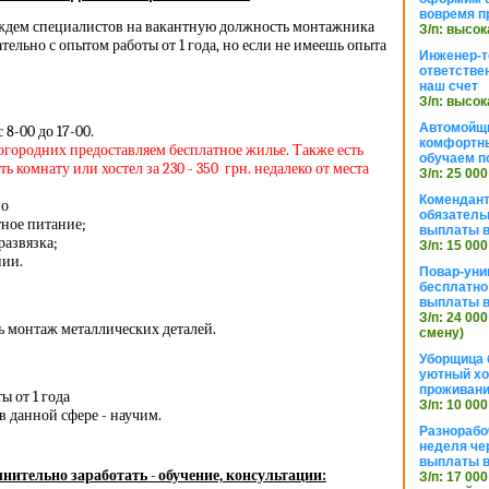
вовремя п
 ждем специалистов на вакантную должность монтажника
З/п: высок
тельно с опытом работы от 1 года, но если не имеешь опыта
Инженер-т
ответстве
наш счет
З/п: высок
Автомойщ
8-00 до 17-00.
комфортны
ногородних предоставляем бесплатное жилье. Также есть
обучаем п
 комнату или хостел за 230 - 350 грн. недалеко от места
З/п: 25 000
Комендант
но
обязатель
тное питание;
выплаты 
развязка;
З/п: 15 000
нии.
Повар-уни
бесплатно
выплаты 
З/п: 24 000
ь монтаж металлических деталей.
смену)
Уборщица 
уютный хо
проживани
ы от 1 года
З/п: 10 000
в данной сфере - научим.
Разнорабо
неделя че
выплаты в
нительно заработать - обучение, консультации:
З/п: 17 000