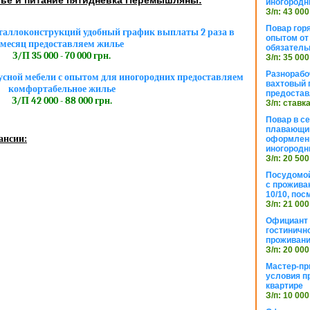
иногородн
З/п: 43 000
Повар горя
аллоконструкций удобный график выплаты 2 раза в
опытом от 
месяц предоставляем жилье
обязател
З/П 35 000 - 70 000 грн.
З/п: 35 000
Разнорабо
ной мебели с опытом для иногородних предоставляем
вахтовый г
комфортабельное жилье
предостав
З/П 42 000 - 88 000 грн.
З/п: ставк
Повар в с
плавающий
ансии:
оформлени
иногородн
З/п: 20 500
Посудомой
с прожива
10/10, посм
З/п: 21 000
Официант 
гостиничн
проживан
З/п: 20 000
Мастер-пр
условия п
квартире
З/п: 10 000