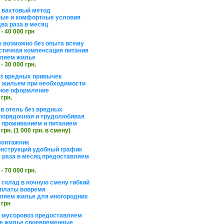
а вахтовый метод
ые и комфортные условия
ва раза в месяц
 - 40 000 грн
 возможно без опыта всему
стичная компенсация питания
ляем жилье
 - 30 000 грн.
ез вредных привычек
 жильем при необходимости
ное оформление
 грн.
 в отель без вредных
порядочная и трудолюбивая
 с проживанием и питанием
 грн. (1 000 грн. в смену)
монтажник
нструкций удобный график
 раза в месяц предоставляем
 - 70 000 грн.
 склад в ночную смену гибкий
платы вовремя
ляем жилье для иногородних
 грн
а мусоровоз предоставляем
е жилье своевременные