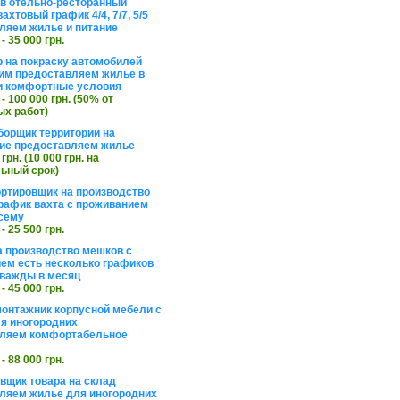
в отельно-ресторанный
ахтовый график 4/4, 7/7, 5/5
ляем жилье и питание
 - 35 000 грн.
 на покраску автомобилей
им предоставляем жилье в
и комфортные условия
 - 100 000 грн. (50% от
х работ)
борщик территории на
ие предоставляем жилье
 грн. (10 000 грн. на
ьный срок)
ортировщик на производство
рафик вахта с проживанием
сему
 - 25 500 грн.
а производство мешков с
ем есть несколько графиков
важды в месяц
 - 45 000 грн.
онтажник корпусной мебели с
я иногородних
вляем комфортабельное
 - 88 000 грн.
вщик товара на склад
ляем жилье для иногородних