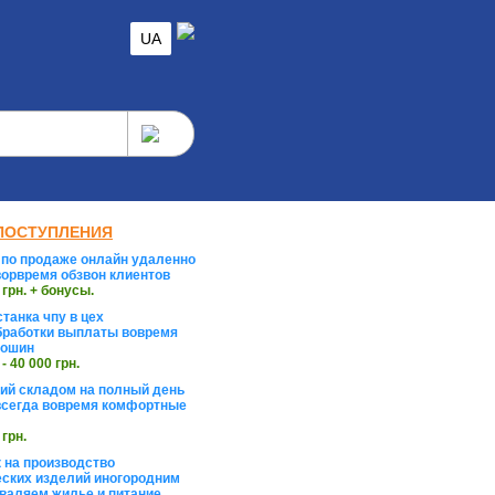
UA
ПОСТУПЛЕНИЯ
по продаже онлайн удаленно
орвремя обзвон клиентов
 грн. + бонусы.
танка чпу в цех
работки выплаты вовремя
тошин
 - 40 000 грн.
й складом на полный день
сегда вовремя комфортные
 грн.
 на производство
ских изделий иногородним
валяем жилье и питание