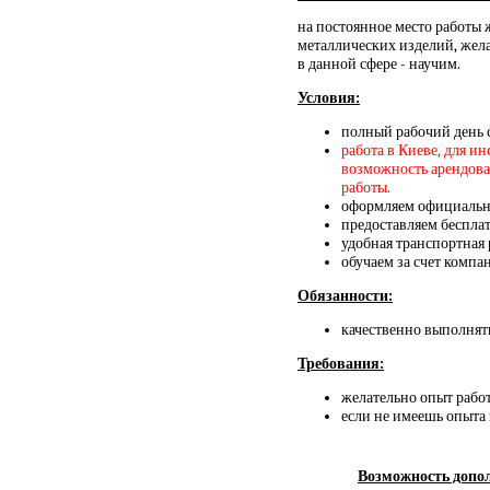
на постоянное место работы
металлических изделий, жела
в данной сфере - научим.
Условия:
полный рабочий день с 
работа в Киеве, для и
возможность арендовать
работы.
оформляем официаль
предоставляем беспла
удобная транспортная 
обучаем за счет компа
Обязанности:
качественно выполнят
Требования:
желательно опыт работ
если не имеешь опыта 
Возможность допол