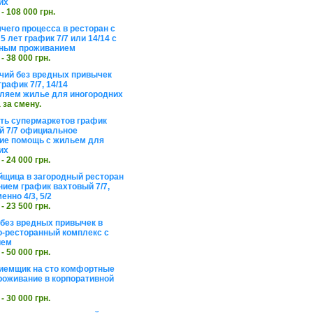
их
 - 108 000 грн.
чего процесса в ресторан с
5 лет график 7/7 или 14/14 с
ьным проживанием
 - 38 000 грн.
чий без вредных привычек
рафик 7/7, 14/14
ляем жилье для иногородних
а за смену.
еть супермаркетов график
 7/7 официальное
е помощь с жильем для
их
 - 24 000 грн.
щица в загородный ресторан
нием график вахтовый 7/7,
енно 4/3, 5/2
 - 23 500 грн.
без вредных привычек в
о-ресторанный комплекс с
ием
 - 50 000 грн.
иемщик на сто комфортные
роживание в корпоративной
 - 30 000 грн.