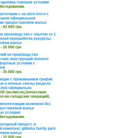
тидневка хорошие условия
обеседовании.
атегории с на авто iveco с
тором официальное
ие предоставляем жилье
 - 43 000 грн.
на производство с опытом от 1
инная переработка кукурузы
ляем жилье
 - 20 000 грн
чий на производство
ских конструкций полного
фортные условия с
ием
 - 35 000 грн.
вщик с проживанием график
ные и ночные смены (неделя
елю) официально
 000 грн./месяц (почасовая
ол-во складских операций).
омплектовщик возможно без
доставляем жилье
ые условия
обеседовании.
холодный процесс в
 комплекс glibivka family park
ляем жилье
 - 32 000 грн.