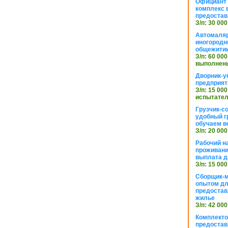
Официант 
комплекс в
предостав
З/п: 30 000
Автомаляр
иногородн
общежити
З/п: 60 000
выполнены
Дворник-у
предприят
З/п: 15 000
испытател
Грузчик-с
удобный г
обучаем в
З/п: 20 000
Рабочий н
проживани
выплата д
З/п: 15 000
Сборщик-м
опытом дл
предоста
жилье
З/п: 42 000
Комплекто
предостав