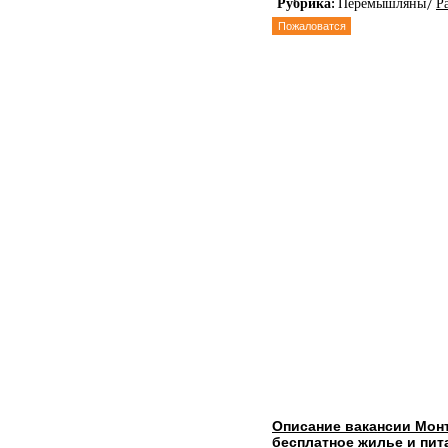
Рубрика:
Перемышляны/
Р
Пожаловатся
Описание вакансии Мон
бесплатное жилье и пи