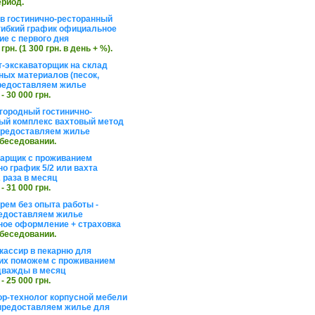
ериод.
в гостинично-ресторанный
гибкий график официальное
е с первого дня
 грн. (1 300 грн. в день + %).
т-экскаваторщик на склад
ных материалов (песок,
редоставляем жилье
 - 30 000 грн.
агородный гостинично-
ый комплекс вахтовый метод
 предоставляем жилье
обеседовании.
арщик с проживанием
о график 5/2 или вахта
 раза в месяц
 - 31 000 грн.
рем без опыта работы -
едоставляем жилье
ое оформление + страховка
обеседовании.
кассир в пекарню для
их поможем с проживанием
дважды в месяц
 - 25 000 грн.
ор-технолог корпусной мебели
предоставляем жилье для