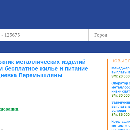
жник металлических изделий
НОВЫЕ 
м бесплатное жилье и питание
Менеджер 
выплаты в
дневка Перемышляны
З/п: 20 000
Оператор с
металлооб
нивки свя
З/п: 30 000
Заведующи
выплаты в
едовании.
условия
З/п: 35 000
Котельщик
металличе
предостпа