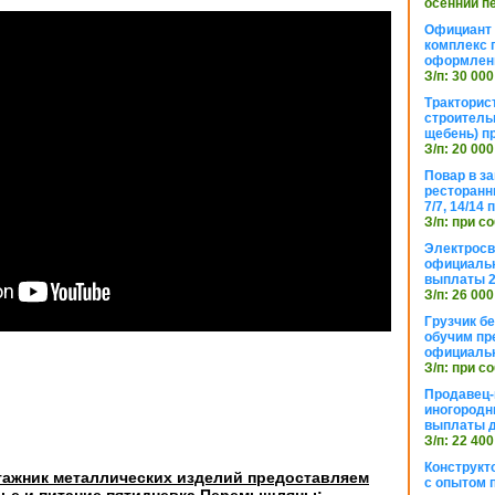
осенний п
Официант 
комплекс 
оформлени
З/п: 30 000
Тракторис
строитель
щебень) п
З/п: 20 000
Повар в з
ресторанн
7/7, 14/14
З/п: при с
Электросв
официальн
выплаты 2
З/п: 26 000
Грузчик бе
обучим пр
официальн
З/п: при с
Продавец-
иногородн
выплаты 
З/п: 22 400
Конструкт
ажник металлических изделий предоставляем
с опытом 
ье и питание пятидневка Перемышляны: