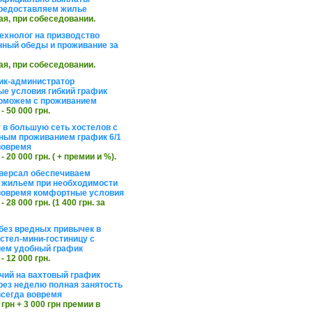
редоставляем жилье
ая, при собеседовании.
ехнолог на призводство
нный обеды и проживание за
ая, при собеседовании.
ик-администратор
е условия гибкий график
оможем с проживанием
 - 50 000 грн.
 в большую сеть хостелов с
ным проживанием график 6/1
вовремя
 - 20 000 грн. ( + премии и %).
версал обеспечиваем
 жильем при необходимости
вовремя комфортные условия
 - 28 000 грн. (1 400 грн. за
без вредных привычек в
стел-мини-гостиницу с
ем удобный график
 - 12 000 грн.
чий на вахтовый график
рез неделю полная занятость
сегда вовремя
 грн + 3 000 грн премии в