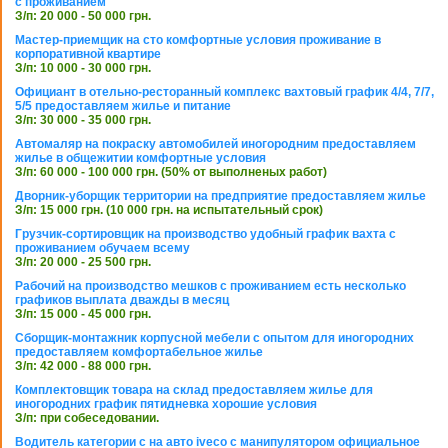
с проживанием
З/п: 20 000 - 50 000 грн.
Мастер-приемщик на сто комфортные условия проживание в
корпоративной квартире
З/п: 10 000 - 30 000 грн.
Официант в отельно-ресторанный комплекс вахтовый график 4/4, 7/7,
5/5 предоставляем жилье и питание
З/п: 30 000 - 35 000 грн.
Автомаляр на покраску автомобилей иногородним предоставляем
жилье в общежитии комфортные условия
З/п: 60 000 - 100 000 грн. (50% от выполненых работ)
Дворник-уборщик территории на предприятие предоставляем жилье
З/п: 15 000 грн. (10 000 грн. на испытательный срок)
Грузчик-сортировщик на производство удобный график вахта с
проживанием обучаем всему
З/п: 20 000 - 25 500 грн.
Рабочий на производство мешков с проживанием есть несколько
графиков выплата дважды в месяц
З/п: 15 000 - 45 000 грн.
Сборщик-монтажник корпусной мебели с опытом для иногородних
предоставляем комфортабельное жилье
З/п: 42 000 - 88 000 грн.
Комплектовщик товара на склад предоставляем жилье для
иногородних график пятидневка хорошие условия
З/п: при собеседовании.
Водитель категории с на авто iveco с манипулятором официальное