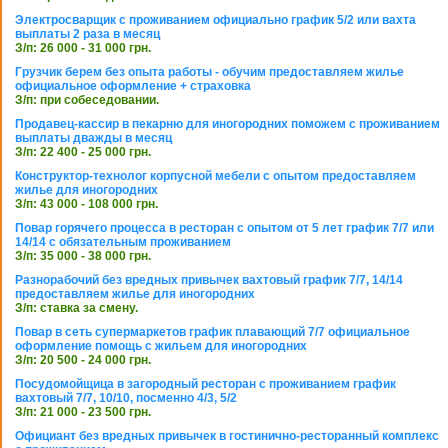
Электросварщик с проживанием официально график 5/2 или вахта
выплаты 2 раза в месяц
З/п: 26 000 - 31 000 грн.
Грузчик берем без опыта работы - обучим предоставляем жилье
официальное оформление + страховка
З/п: при собеседовании.
Продавец-кассир в пекарню для иногородних поможем с проживанием
выплаты дважды в месяц
З/п: 22 400 - 25 000 грн.
Конструктор-технолог корпусной мебели с опытом предоставляем
жилье для иногородних
З/п: 43 000 - 108 000 грн.
Повар горячего процесса в ресторан с опытом от 5 лет график 7/7 или
14/14 с обязательным проживанием
З/п: 35 000 - 38 000 грн.
Разнорабочий без вредных привычек вахтовый график 7/7, 14/14
предоставляем жилье для иногородних
З/п: ставка за смену.
Повар в сеть супермаркетов график плавающий 7/7 официальное
оформление помощь с жильем для иногородних
З/п: 20 500 - 24 000 грн.
Посудомойщица в загородный ресторан с проживанием график
вахтовый 7/7, 10/10, посменно 4/3, 5/2
З/п: 21 000 - 23 500 грн.
Официант без вредных привычек в гостинично-ресторанный комплекс