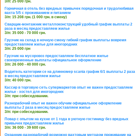
З/п: 25 000 грн.
Горничная в отель без вредных привычек порядочная и трудолюбивая
вахта 5/5 с проживанием и питанием
З/п: 15 208 грн. (1 000 грн. в смену)
Сварщик-монтажник металлоконструкций удобный график выплаты 2
раза в месяц предоставляем жилье
З/п: 35 000 - 70 000 грн.
Грузчик на склад в ночную смену гибкий график выплаты вовремя
предоставляем жилье для иногородних
З/п: 25 000 грн
Грузчик на мусоровоз предоставляем бесплатное жилье
своевременные выплаты официальное оформление
З/п: 26 000 - 40 000 грн.
Водитель категории се на длинномер scania график 6/1 выплаты 2 раза
в месяц предоставляем жилье
З/п: 40 000 грн.
Кассир в торговую сеть супермаркетов опыт не важен предоставляем
жилье - хостел для иногородних
З/п: при собеседовании.
Разнорабочий опыт не важен обучим официальное оформление
выплаты 2 раза в месяц предоставляем жилье
З/п: при собеседовании.
Повар с опытом на кухне от 1 года в уютную гостиницу без вредных
привычек предоставляем жилье
З/п: 36 000 - 39 600 грн.
Охранник-разнорабочий возможно вахтовым методом проживание на