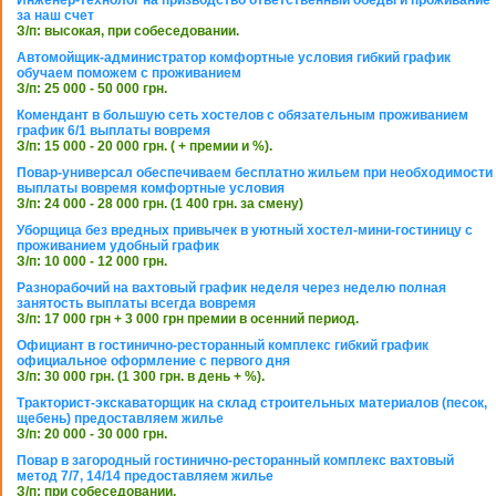
Инженер-технолог на призводство ответственный обеды и проживание
за наш счет
З/п: высокая, при собеседовании.
Автомойщик-администратор комфортные условия гибкий график
обучаем поможем с проживанием
З/п: 25 000 - 50 000 грн.
Комендант в большую сеть хостелов с обязательным проживанием
график 6/1 выплаты вовремя
З/п: 15 000 - 20 000 грн. ( + премии и %).
Повар-универсал обеспечиваем бесплатно жильем при необходимости
выплаты вовремя комфортные условия
З/п: 24 000 - 28 000 грн. (1 400 грн. за смену)
Уборщица без вредных привычек в уютный хостел-мини-гостиницу с
проживанием удобный график
З/п: 10 000 - 12 000 грн.
Разнорабочий на вахтовый график неделя через неделю полная
занятость выплаты всегда вовремя
З/п: 17 000 грн + 3 000 грн премии в осенний период.
Официант в гостинично-ресторанный комплекс гибкий график
официальное оформление с первого дня
З/п: 30 000 грн. (1 300 грн. в день + %).
Тракторист-экскаваторщик на склад строительных материалов (песок,
щебень) предоставляем жилье
З/п: 20 000 - 30 000 грн.
Повар в загородный гостинично-ресторанный комплекс вахтовый
метод 7/7, 14/14 предоставляем жилье
З/п: при собеседовании.