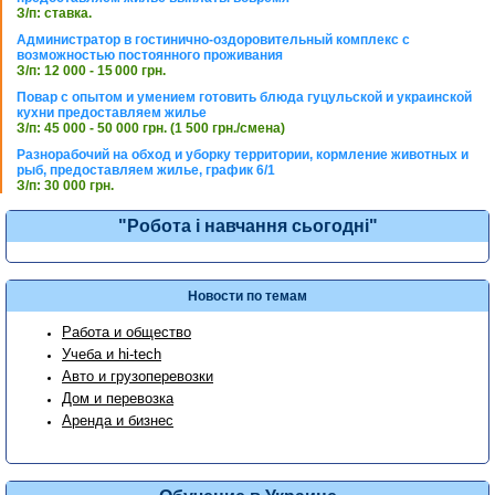
З/п: ставка.
Администратор в гостинично-оздоровительный комплекс с
возможностью постоянного проживания
З/п: 12 000 - 15 000 грн.
Повар с опытом и умением готовить блюда гуцульской и украинской
кухни предоставляем жилье
З/п: 45 000 - 50 000 грн. (1 500 грн./смена)
Разнорабочий на обход и уборку территории, кормление животных и
рыб, предоставляем жилье, график 6/1
З/п: 30 000 грн.
"Робота і навчання сьогодні"
Новости по темам
Работа и общество
Учеба и hi-tech
Авто и грузоперевозки
Дом и перевозка
Аренда и бизнес