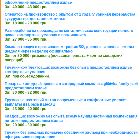
оформление предоставляем жилье
З/п: 40 000 - 43 000 грн.
Оператор на производство с опытом от 1 года глубинная переработка
кукурузы предоставляем жилье
З/п: 18 000 - 20 000 грн
Разнорабочий на производство металлических конструкций полного
цикла комфортные условия с проживанием
З/п: 27 000 - 35 000 грн.
Комплектовщик с проживанием график 5/2, дневные и ночные смены
(неделя через неделю) официально
З/п: от 30 000 грн./месяц (почасовая оплата + кол-во складских
операций).
Грузчик-комплектовщик возможно без опыта предоставляем жилье
комфортные условия
З/п: при собеседовании.
Повар на холодный процесс в загородный комплекс glibivka family park
предоставляем жилье
З/п: 30 000 - 32 000 грн.
Грузчик на вахтовый метод современные и комфортные условия
выплаты два раза в месяц
З/п: 23 000 - 40 000 грн
Кладовщик возможно без опыта всему научим частичная компенсация
питания предоставляем жилье
З/п: 20 000 - 30 000 грн.
Грузчик без вредных привычек обеспечим жильем при необходимости
официальное оформление