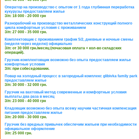
Оператор на производство с опытом от 1 года глубинная переработка
кукурузы предоставляем жилье
З/п: 18 000 - 20 000 грн
Разнорабочий на производство металлических конструкций полного
цикла комфортные условия с проживанием
З/п: 27 000 - 35 000 грн.
Комплектовщик с проживанием график 5/2, дневные и ночные смены
(неделя через неделю) официально
З/п: от 30 000 грн./месяц (почасовая оплата + кол-во складских
операций).
Грузчик-комплектовщик возможно без опыта предоставляем жилье
комфортные условия
З/п: при собеседовании.
Повар на холодный процесс в загородный комплекс glibivka family park
предоставляем жилье
З/п: 30 000 - 32 000 грн.
Грузчик на вахтовый метод современные и комфортные условия
выплаты два раза в месяц
З/п: 23 000 - 40 000 грн
Кладовщик возможно без опыта всему научим частичная компенсация
питания предоставляем жилье
З/п: 20 000 - 30 000 грн.
Грузчик без вредных привычек обеспечим жильем при необходимости
официальное оформление
З/п: 25 000 грн.