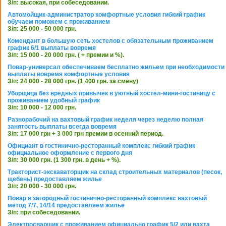
З/п: высокая, при собеседовании.
Автомойщик-администратор комфортные условия гибкий график
обучаем поможем с проживанием
З/п: 25 000 - 50 000 грн.
Комендант в большую сеть хостелов с обязательным проживанием
график 6/1 выплаты вовремя
З/п: 15 000 - 20 000 грн. ( + премии и %).
Повар-универсал обеспечиваем бесплатно жильем при необходимости
выплаты вовремя комфортные условия
З/п: 24 000 - 28 000 грн. (1 400 грн. за смену)
Уборщица без вредных привычек в уютный хостел-мини-гостиницу с
проживанием удобный график
З/п: 10 000 - 12 000 грн.
Разнорабочий на вахтовый график неделя через неделю полная
занятость выплаты всегда вовремя
З/п: 17 000 грн + 3 000 грн премии в осенний период.
Официант в гостинично-ресторанный комплекс гибкий график
официальное оформление с первого дня
З/п: 30 000 грн. (1 300 грн. в день + %).
Тракторист-экскаваторщик на склад строительных материалов (песок,
щебень) предоставляем жилье
З/п: 20 000 - 30 000 грн.
Повар в загородный гостинично-ресторанный комплекс вахтовый
метод 7/7, 14/14 предоставляем жилье
З/п: при собеседовании.
Электросварщик с проживанием официально график 5/2 или вахта