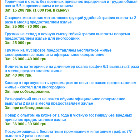
Горничная в отель без вредных привычек порядочная и трудолюбивая
вахта 5/5 с проживанием и питанием
З/п: 15 208 грн. (1 000 грн. в смену)
Сварщик-монтажник металлоконструкций удобный график выплаты 2
раза в месяц предоставляем жилье
З/п: 35 000 - 70 000 грн.
Грузчик на склад в ночную смену гибкий график выплаты вовремя
предоставляем жилье для иногородних
З/п: 25 000 грн
Грузчик на мусоровоз предоставляем бесплатное жилье
своевременные выплаты официальное оформление
З/п: 26 000 - 40 000 грн.
Водитель категории се на длинномер scania график 6/1 выплаты 2 раза
в месяц предоставляем жилье
З/п: 40 000 грн.
Кассир в торговую сеть супермаркетов опыт не важен предоставляем
жилье - хостел для иногородних
З/п: при собеседовании.
Разнорабочий опыт не важен обучим официальное оформление
выплаты 2 раза в месяц предоставляем жилье
З/п: при собеседовании.
Повар с опытом на кухне от 1 года в уютную гостиницу без вредных
привычек предоставляем жилье
З/п: 36 000 - 39 600 грн.
Посудомойщица с бесплатным проживанием и питанием график 7/7
выплата 2 раза в месяц