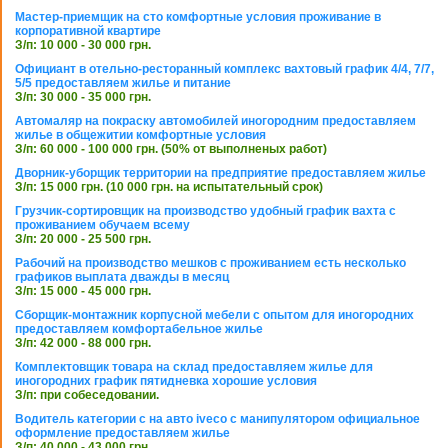
Мастер-приемщик на сто комфортные условия проживание в
корпоративной квартире
З/п: 10 000 - 30 000 грн.
Официант в отельно-ресторанный комплекс вахтовый график 4/4, 7/7,
5/5 предоставляем жилье и питание
З/п: 30 000 - 35 000 грн.
Автомаляр на покраску автомобилей иногородним предоставляем
жилье в общежитии комфортные условия
З/п: 60 000 - 100 000 грн. (50% от выполненых работ)
Дворник-уборщик территории на предприятие предоставляем жилье
З/п: 15 000 грн. (10 000 грн. на испытательный срок)
Грузчик-сортировщик на производство удобный график вахта с
проживанием обучаем всему
З/п: 20 000 - 25 500 грн.
Рабочий на производство мешков с проживанием есть несколько
графиков выплата дважды в месяц
З/п: 15 000 - 45 000 грн.
Сборщик-монтажник корпусной мебели с опытом для иногородних
предоставляем комфортабельное жилье
З/п: 42 000 - 88 000 грн.
Комплектовщик товара на склад предоставляем жилье для
иногородних график пятидневка хорошие условия
З/п: при собеседовании.
Водитель категории с на авто iveco с манипулятором официальное
оформление предоставляем жилье
З/п: 40 000 - 43 000 грн.