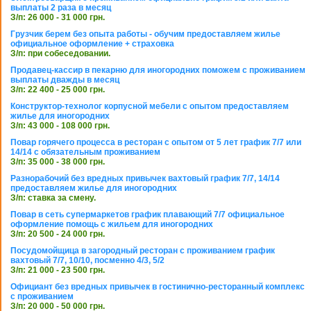
выплаты 2 раза в месяц
З/п: 26 000 - 31 000 грн.
Грузчик берем без опыта работы - обучим предоставляем жилье
официальное оформление + страховка
З/п: при собеседовании.
Продавец-кассир в пекарню для иногородних поможем с проживанием
выплаты дважды в месяц
З/п: 22 400 - 25 000 грн.
Конструктор-технолог корпусной мебели с опытом предоставляем
жилье для иногородних
З/п: 43 000 - 108 000 грн.
Повар горячего процесса в ресторан с опытом от 5 лет график 7/7 или
14/14 с обязательным проживанием
З/п: 35 000 - 38 000 грн.
Разнорабочий без вредных привычек вахтовый график 7/7, 14/14
предоставляем жилье для иногородних
З/п: ставка за смену.
Повар в сеть супермаркетов график плавающий 7/7 официальное
оформление помощь с жильем для иногородних
З/п: 20 500 - 24 000 грн.
Посудомойщица в загородный ресторан с проживанием график
вахтовый 7/7, 10/10, посменно 4/3, 5/2
З/п: 21 000 - 23 500 грн.
Официант без вредных привычек в гостинично-ресторанный комплекс
с проживанием
З/п: 20 000 - 50 000 грн.