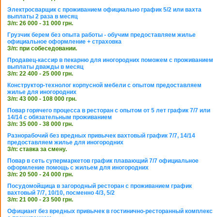
Электросварщик с проживанием официально график 5/2 или вахта
выплаты 2 раза в месяц
З/п: 26 000 - 31 000 грн.
Грузчик берем без опыта работы - обучим предоставляем жилье
официальное оформление + страховка
З/п: при собеседовании.
Продавец-кассир в пекарню для иногородних поможем с проживанием
выплаты дважды в месяц
З/п: 22 400 - 25 000 грн.
Конструктор-технолог корпусной мебели с опытом предоставляем
жилье для иногородних
З/п: 43 000 - 108 000 грн.
Повар горячего процесса в ресторан с опытом от 5 лет график 7/7 или
14/14 с обязательным проживанием
З/п: 35 000 - 38 000 грн.
Разнорабочий без вредных привычек вахтовый график 7/7, 14/14
предоставляем жилье для иногородних
З/п: ставка за смену.
Повар в сеть супермаркетов график плавающий 7/7 официальное
оформление помощь с жильем для иногородних
З/п: 20 500 - 24 000 грн.
Посудомойщица в загородный ресторан с проживанием график
вахтовый 7/7, 10/10, посменно 4/3, 5/2
З/п: 21 000 - 23 500 грн.
Официант без вредных привычек в гостинично-ресторанный комплекс