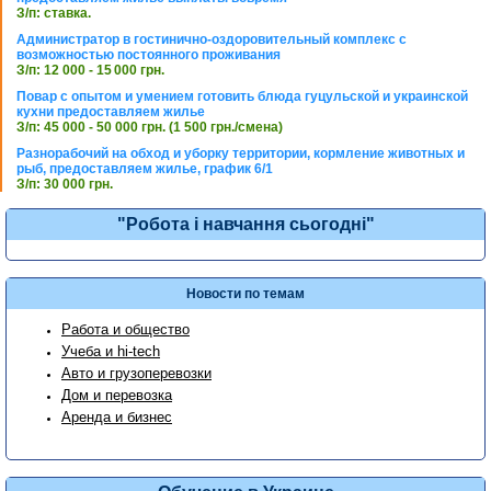
З/п: ставка.
Администратор в гостинично-оздоровительный комплекс с
возможностью постоянного проживания
З/п: 12 000 - 15 000 грн.
Повар с опытом и умением готовить блюда гуцульской и украинской
кухни предоставляем жилье
З/п: 45 000 - 50 000 грн. (1 500 грн./смена)
Разнорабочий на обход и уборку территории, кормление животных и
рыб, предоставляем жилье, график 6/1
З/п: 30 000 грн.
"Робота і навчання сьогодні"
Новости по темам
Работа и общество
Учеба и hi-tech
Авто и грузоперевозки
Дом и перевозка
Аренда и бизнес