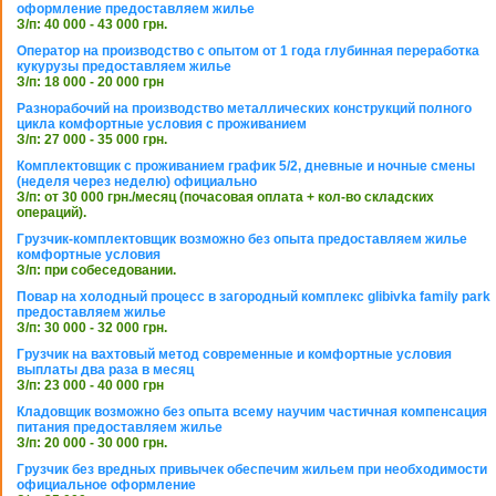
оформление предоставляем жилье
З/п: 40 000 - 43 000 грн.
Оператор на производство с опытом от 1 года глубинная переработка
кукурузы предоставляем жилье
З/п: 18 000 - 20 000 грн
Разнорабочий на производство металлических конструкций полного
цикла комфортные условия с проживанием
З/п: 27 000 - 35 000 грн.
Комплектовщик с проживанием график 5/2, дневные и ночные смены
(неделя через неделю) официально
З/п: от 30 000 грн./месяц (почасовая оплата + кол-во складских
операций).
Грузчик-комплектовщик возможно без опыта предоставляем жилье
комфортные условия
З/п: при собеседовании.
Повар на холодный процесс в загородный комплекс glibivka family park
предоставляем жилье
З/п: 30 000 - 32 000 грн.
Грузчик на вахтовый метод современные и комфортные условия
выплаты два раза в месяц
З/п: 23 000 - 40 000 грн
Кладовщик возможно без опыта всему научим частичная компенсация
питания предоставляем жилье
З/п: 20 000 - 30 000 грн.
Грузчик без вредных привычек обеспечим жильем при необходимости
официальное оформление