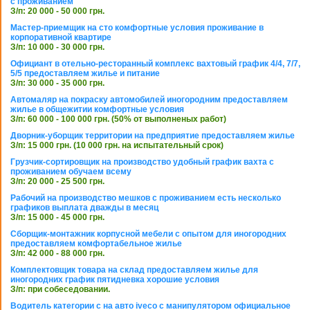
с проживанием
З/п: 20 000 - 50 000 грн.
Мастер-приемщик на сто комфортные условия проживание в
корпоративной квартире
З/п: 10 000 - 30 000 грн.
Официант в отельно-ресторанный комплекс вахтовый график 4/4, 7/7,
5/5 предоставляем жилье и питание
З/п: 30 000 - 35 000 грн.
Автомаляр на покраску автомобилей иногородним предоставляем
жилье в общежитии комфортные условия
З/п: 60 000 - 100 000 грн. (50% от выполненых работ)
Дворник-уборщик территории на предприятие предоставляем жилье
З/п: 15 000 грн. (10 000 грн. на испытательный срок)
Грузчик-сортировщик на производство удобный график вахта с
проживанием обучаем всему
З/п: 20 000 - 25 500 грн.
Рабочий на производство мешков с проживанием есть несколько
графиков выплата дважды в месяц
З/п: 15 000 - 45 000 грн.
Сборщик-монтажник корпусной мебели с опытом для иногородних
предоставляем комфортабельное жилье
З/п: 42 000 - 88 000 грн.
Комплектовщик товара на склад предоставляем жилье для
иногородних график пятидневка хорошие условия
З/п: при собеседовании.
Водитель категории с на авто iveco с манипулятором официальное