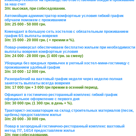
Инженер-технолог на призводство ответственный обеды и проживание
за наш счет
З/п: высокая, при собеседовании.
Автомойщик-администратор комфортные условия гибкий график
обучаем поможем с проживанием
З/п: 25 000 - 50 000 грн.
Комендант в большую сеть хостелов с обязательным проживанием
график 6/1 выплаты вовремя
З/п: 15 000 - 20 000 грн. ( + премии и %).
Повар-универсал обеспечиваем бесплатно жильем при необходимости
выплаты вовремя комфортные условия
З/п: 24 000 - 28 000 грн. (1 400 грн. за смену)
Уборщица без вредных привычек в уютный хостел-мини-гостиницу с
проживанием удобный график
З/п: 10 000 - 12 000 грн.
Разнорабочий на вахтовый график неделя через неделю полная
занятость выплаты всегда вовремя
З/п: 17 000 грн + 3 000 грн премии в осенний период.
Официант в гостинично-ресторанный комплекс гибкий график
официальное оформление с первого дня
З/п: 30 000 грн. (1 300 грн. в день + %).
Тракторист-экскаваторщик на склад строительных материалов (песок,
щебень) предоставляем жилье
З/п: 20 000 - 30 000 грн.
Повар в загородный гостинично-ресторанный комплекс вахтовый
метод 7/7, 14/14 предоставляем жилье
З/п: при собеседовании.