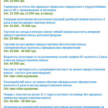
З/п: 25 000 грн.
Горничная в отель без вредных привычек порядочная и трудолюбивая
вахта 5/5 с проживанием и питанием
З/п: 15 208 грн. (1 000 грн. в смену)
Сварщик-монтажник металлоконструкций удобный график выплаты 2
раза в месяц предоставляем жилье
З/п: 35 000 - 70 000 грн.
Грузчик на склад в ночную смену гибкий график выплаты вовремя
предоставляем жилье для иногородних
З/п: 25 000 грн
Грузчик на мусоровоз предоставляем бесплатное жилье
своевременные выплаты официальное оформление
З/п: 26 000 - 40 000 грн.
Водитель категории се на длинномер scania график 6/1 выплаты 2 раза
в месяц предоставляем жилье
З/п: 40 000 грн.
Кассир в торговую сеть супермаркетов опыт не важен предоставляем
жилье - хостел для иногородних
З/п: при собеседовании.
Разнорабочий опыт не важен обучим официальное оформление
выплаты 2 раза в месяц предоставляем жилье
З/п: при собеседовании.
Повар с опытом на кухне от 1 года в уютную гостиницу без вредных
привычек предоставляем жилье
З/п: 36 000 - 39 600 грн.
Охранник-разнорабочий возможно вахтовым методом проживание на