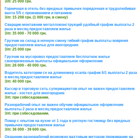
З/п: 25 000 грн.
Горничная в отель без вредных привычек порядочная и трудолюбивая
вахта 5/5 с проживанием и питанием
З/п: 15 208 грн. (1 000 грн. в смену)
Сварщик-монтажник металлоконструкций удобный график выплаты 2
раза в месяц предоставляем жилье
З/п: 35 000 - 70 000 грн.
Грузчик на склад в ночную смену гибкий график выплаты вовремя
предоставляем жилье для иногородних
З/п: 25 000 грн
Грузчик на мусоровоз предоставляем бесплатное жилье
своевременные выплаты официальное оформление
З/п: 26 000 - 40 000 грн.
Водитель категории се на длинномер scania график 6/1 выплаты 2 раза
в месяц предоставляем жилье
З/п: 40 000 грн.
Кассир в торговую сеть супермаркетов опыт не важен предоставляем
жилье - хостел для иногородних
З/п: при собеседовании.
Разнорабочий опыт не важен обучим официальное оформление
выплаты 2 раза в месяц предоставляем жилье
З/п: при собеседовании.
Повар с опытом на кухне от 1 года в уютную гостиницу без вредных
привычек предоставляем жилье
З/п: 36 000 - 39 600 грн.
Охранник-разнорабочий возможно вахтовым методом проживание на