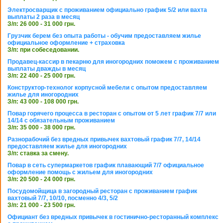
Электросварщик с проживанием официально график 5/2 или вахта
выплаты 2 раза в месяц
З/п: 26 000 - 31 000 грн.
Грузчик берем без опыта работы - обучим предоставляем жилье
официальное оформление + страховка
З/п: при собеседовании.
Продавец-кассир в пекарню для иногородних поможем с проживанием
выплаты дважды в месяц
З/п: 22 400 - 25 000 грн.
Конструктор-технолог корпусной мебели с опытом предоставляем
жилье для иногородних
З/п: 43 000 - 108 000 грн.
Повар горячего процесса в ресторан с опытом от 5 лет график 7/7 или
14/14 с обязательным проживанием
З/п: 35 000 - 38 000 грн.
Разнорабочий без вредных привычек вахтовый график 7/7, 14/14
предоставляем жилье для иногородних
З/п: ставка за смену.
Повар в сеть супермаркетов график плавающий 7/7 официальное
оформление помощь с жильем для иногородних
З/п: 20 500 - 24 000 грн.
Посудомойщица в загородный ресторан с проживанием график
вахтовый 7/7, 10/10, посменно 4/3, 5/2
З/п: 21 000 - 23 500 грн.
Официант без вредных привычек в гостинично-ресторанный комплекс