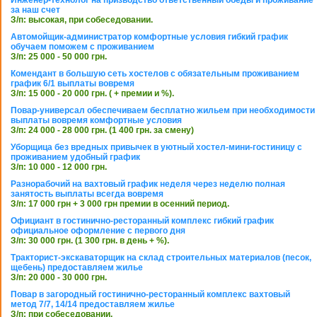
Инженер-технолог на призводство ответственный обеды и проживание
за наш счет
З/п: высокая, при собеседовании.
Автомойщик-администратор комфортные условия гибкий график
обучаем поможем с проживанием
З/п: 25 000 - 50 000 грн.
Комендант в большую сеть хостелов с обязательным проживанием
график 6/1 выплаты вовремя
З/п: 15 000 - 20 000 грн. ( + премии и %).
Повар-универсал обеспечиваем бесплатно жильем при необходимости
выплаты вовремя комфортные условия
З/п: 24 000 - 28 000 грн. (1 400 грн. за смену)
Уборщица без вредных привычек в уютный хостел-мини-гостиницу с
проживанием удобный график
З/п: 10 000 - 12 000 грн.
Разнорабочий на вахтовый график неделя через неделю полная
занятость выплаты всегда вовремя
З/п: 17 000 грн + 3 000 грн премии в осенний период.
Официант в гостинично-ресторанный комплекс гибкий график
официальное оформление с первого дня
З/п: 30 000 грн. (1 300 грн. в день + %).
Тракторист-экскаваторщик на склад строительных материалов (песок,
щебень) предоставляем жилье
З/п: 20 000 - 30 000 грн.
Повар в загородный гостинично-ресторанный комплекс вахтовый
метод 7/7, 14/14 предоставляем жилье
З/п: при собеседовании.