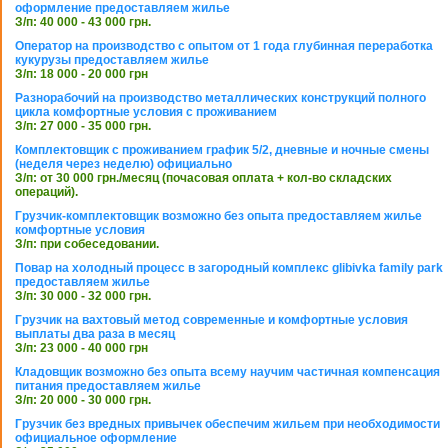
оформление предоставляем жилье
З/п: 40 000 - 43 000 грн.
Оператор на производство с опытом от 1 года глубинная переработка
кукурузы предоставляем жилье
З/п: 18 000 - 20 000 грн
Разнорабочий на производство металлических конструкций полного
цикла комфортные условия с проживанием
З/п: 27 000 - 35 000 грн.
Комплектовщик с проживанием график 5/2, дневные и ночные смены
(неделя через неделю) официально
З/п: от 30 000 грн./месяц (почасовая оплата + кол-во складских
операций).
Грузчик-комплектовщик возможно без опыта предоставляем жилье
комфортные условия
З/п: при собеседовании.
Повар на холодный процесс в загородный комплекс glibivka family park
предоставляем жилье
З/п: 30 000 - 32 000 грн.
Грузчик на вахтовый метод современные и комфортные условия
выплаты два раза в месяц
З/п: 23 000 - 40 000 грн
Кладовщик возможно без опыта всему научим частичная компенсация
питания предоставляем жилье
З/п: 20 000 - 30 000 грн.
Грузчик без вредных привычек обеспечим жильем при необходимости
официальное оформление