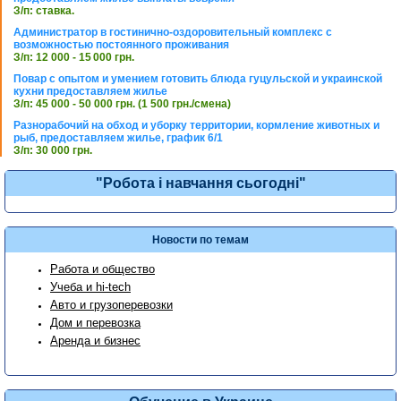
З/п: ставка.
Администратор в гостинично-оздоровительный комплекс с
возможностью постоянного проживания
З/п: 12 000 - 15 000 грн.
Повар с опытом и умением готовить блюда гуцульской и украинской
кухни предоставляем жилье
З/п: 45 000 - 50 000 грн. (1 500 грн./смена)
Разнорабочий на обход и уборку территории, кормление животных и
рыб, предоставляем жилье, график 6/1
З/п: 30 000 грн.
"Робота і навчання сьогодні"
Новости по темам
Работа и общество
Учеба и hi-tech
Авто и грузоперевозки
Дом и перевозка
Аренда и бизнес