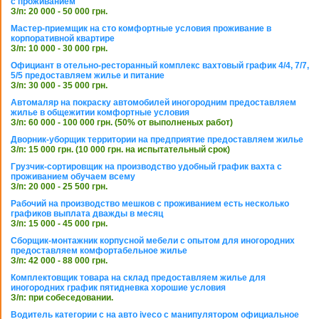
с проживанием
З/п: 20 000 - 50 000 грн.
Мастер-приемщик на сто комфортные условия проживание в
корпоративной квартире
З/п: 10 000 - 30 000 грн.
Официант в отельно-ресторанный комплекс вахтовый график 4/4, 7/7,
5/5 предоставляем жилье и питание
З/п: 30 000 - 35 000 грн.
Автомаляр на покраску автомобилей иногородним предоставляем
жилье в общежитии комфортные условия
З/п: 60 000 - 100 000 грн. (50% от выполненых работ)
Дворник-уборщик территории на предприятие предоставляем жилье
З/п: 15 000 грн. (10 000 грн. на испытательный срок)
Грузчик-сортировщик на производство удобный график вахта с
проживанием обучаем всему
З/п: 20 000 - 25 500 грн.
Рабочий на производство мешков с проживанием есть несколько
графиков выплата дважды в месяц
З/п: 15 000 - 45 000 грн.
Сборщик-монтажник корпусной мебели с опытом для иногородних
предоставляем комфортабельное жилье
З/п: 42 000 - 88 000 грн.
Комплектовщик товара на склад предоставляем жилье для
иногородних график пятидневка хорошие условия
З/п: при собеседовании.
Водитель категории с на авто iveco с манипулятором официальное