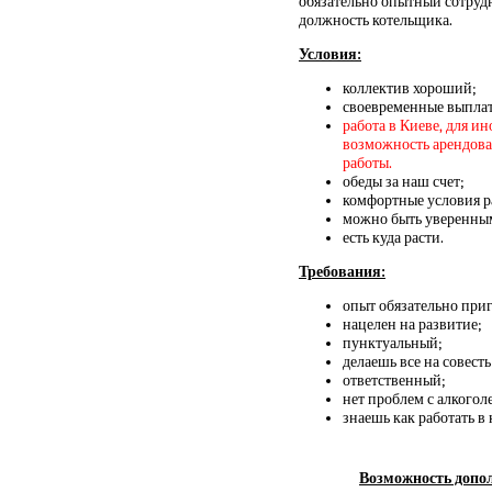
обязательно опытный сотрудн
должность котельщика.
Условия:
коллектив хороший;
своевременные выплат
работа в Киеве, для и
возможность арендовать
работы.
обеды за наш счет;
комфортные условия р
можно быть уверенным
есть куда расти.
Требования:
опыт обязательно приг
нацелен на развитие;
пунктуальный;
делаешь все на совесть
ответственный;
нет проблем с алкогол
знаешь как работать в 
Возможность допол