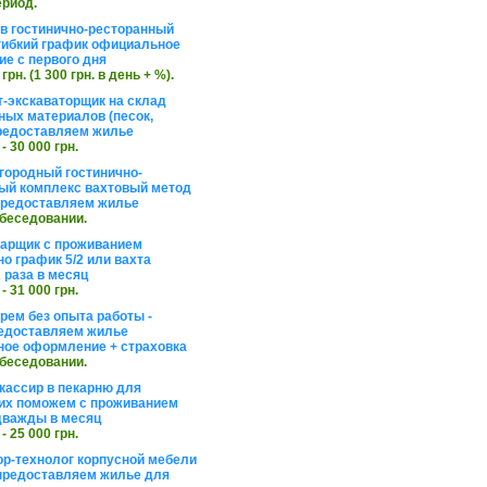
ериод.
в гостинично-ресторанный
гибкий график официальное
е с первого дня
 грн. (1 300 грн. в день + %).
т-экскаваторщик на склад
ных материалов (песок,
редоставляем жилье
 - 30 000 грн.
агородный гостинично-
ый комплекс вахтовый метод
 предоставляем жилье
обеседовании.
арщик с проживанием
о график 5/2 или вахта
 раза в месяц
 - 31 000 грн.
рем без опыта работы -
едоставляем жилье
ое оформление + страховка
обеседовании.
кассир в пекарню для
их поможем с проживанием
дважды в месяц
 - 25 000 грн.
ор-технолог корпусной мебели
предоставляем жилье для