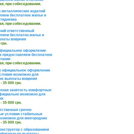
ая, при собеседовании.
 металлических изделий
ляем бесплатное жилье и
ятидневка
ая, при собеседовании.
чий ответственный
ляем бесплатно жилье и
платы вовремя
 грн.
официальное оформление
а предоставляем бесплатное
итание
ая, при собеседовании.
к официальное оформление
словия возможно для
их выплаты вовремя
 - 35 000 грн.
олная занятость комфортные
фициально возможно для
их
 - 35 000 грн.
тственная срочно
е условия стабильные
озможно для иногородних
 - 35 000 грн.
онструктор с образованием
официально выплаты