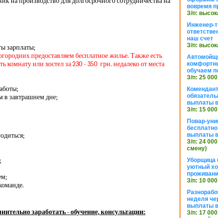
ик на производство для долгосрочного сотрудничества на
вовремя п
З/п: высок
Инженер-т
ответстве
наш счет
З/п: высок
ы зарплаты;
ногородних предоставляем бесплатное жилье. Также есть
Автомойщ
 комнату или хостел за 230 - 350 грн. недалеко от места
комфортны
обучаем п
З/п: 25 000
аботы;
Комендант
обязатель
 в завтрашнем дне;
выплаты 
З/п: 15 000
Повар-уни
бесплатно
одиться;
выплаты 
З/п: 24 000
смену)
;
Уборщица 
уютный хо
проживани
ем;
З/п: 10 000
команде.
Разнорабо
неделя че
выплаты в
нительно заработать - обучение, консультации:
З/п: 17 000