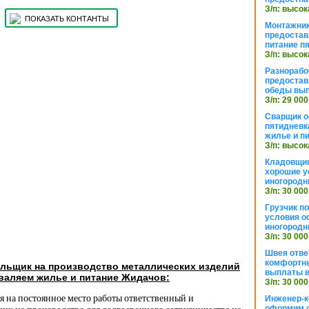
З/п: высок
ПОКАЗАТЬ КОНТАНТЫ
Монтажник
предостав
питание п
З/п: высок
Разнорабо
предостав
обеды вы
З/п: 29 000
Сварщик 
пятидневк
жилье и п
З/п: высок
Кладовщи
хорошие у
иногородн
З/п: 30 000
Грузчик п
условия о
иногородн
З/п: 30 000
Швея отве
комфортны
ельщик на производство металлических изделий
выплаты в
валяем жилье и питание Жидачов:
З/п: 30 000
я на постоянное место работы ответственный и
Инженер-к
оформим 