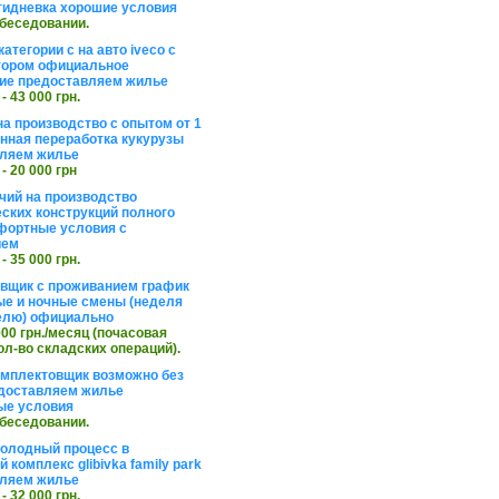
тидневка хорошие условия
обеседовании.
атегории с на авто iveco с
тором официальное
ие предоставляем жилье
 - 43 000 грн.
на производство с опытом от 1
инная переработка кукурузы
ляем жилье
 - 20 000 грн
чий на производство
ских конструкций полного
фортные условия с
ием
 - 35 000 грн.
вщик с проживанием график
ные и ночные смены (неделя
елю) официально
 000 грн./месяц (почасовая
ол-во складских операций).
омплектовщик возможно без
доставляем жилье
ые условия
обеседовании.
холодный процесс в
 комплекс glibivka family park
ляем жилье
 - 32 000 грн.