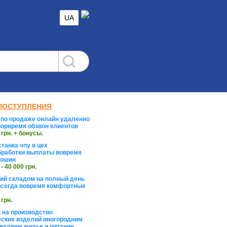
UA
ПОСТУПЛЕНИЯ
по продаже онлайн удаленно
орвремя обзвон клиентов
 грн. + бонусы.
танка чпу в цех
работки выплаты вовремя
тошин
 - 40 000 грн.
й складом на полный день
сегда вовремя комфортные
 грн.
 на производство
ских изделий иногородним
валяем жилье и питание