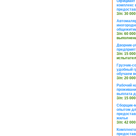
Официант 
комплекс в
предостав
З/п: 30 000
Автомаляр
иногородн
общежити
З/п: 60 000
выполнены
Дворник-у
предприят
З/п: 15 000
испытател
Грузчик-с
удобный г
обучаем в
З/п: 20 000
Рабочий н
проживани
выплата д
З/п: 15 000
Сборщик-м
опытом дл
предоста
жилье
З/п: 42 000
Комплекто
предостав