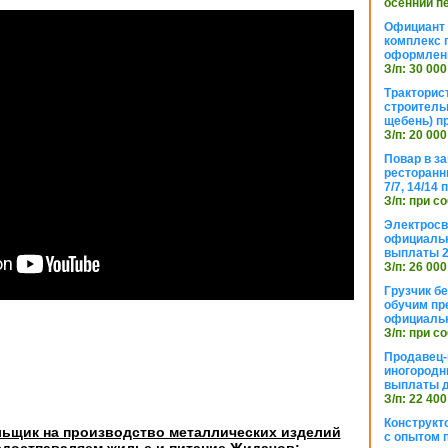
осенний п
Официант 
комплекс 
оформлени
З/п: 30 000
Тракторис
строитель
щебень) п
З/п: 20 000
Повар в з
ресторанн
7/7, 14/14
З/п: при с
Электросв
официальн
выплаты 2
З/п: 26 000
Грузчик бе
обучим пр
официальн
З/п: при с
Продавец-
иногородн
выплаты 
З/п: 22 400
Конструкт
ьщик на производство металлических изделий
с опытом 
достпаваляем жилье и питание Жидачов: