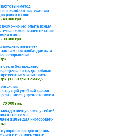
а вахтовый метод
ые и комфортные условия
ва раза в месяц
 - 40 000 грн
 возможно без опыта всему
стичная компенсация питания
ляем жилье
 - 30 000 грн.
ез вредных привычек
 жильем при необходимости
ное оформление
 грн.
 в отель без вредных
порядочная и трудолюбивая
 с проживанием и питанием
 грн. (1 000 грн. в смену)
монтажник
нструкций удобный график
 раза в месяц предоставляем
 - 70 000 грн.
 склад в ночную смену гибкий
платы вовремя
ляем жилье для иногородних
 грн
а мусоровоз предоставляем
е жилье своевременные