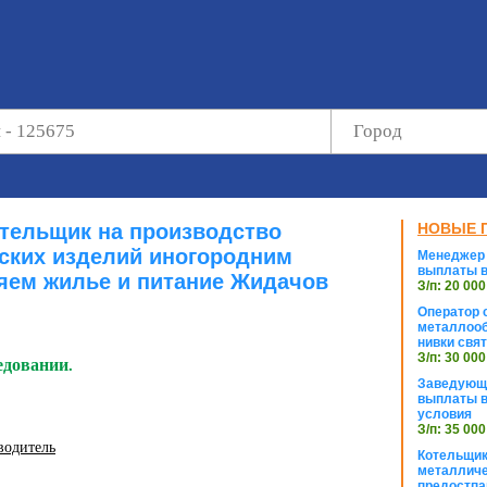
отельщик на производство
НОВЫЕ 
ских изделий иногородним
Менеджер 
выплаты в
яем жилье и питание Жидачов
З/п: 20 000
Оператор с
металлооб
нивки свя
З/п: 30 000
едовании.
Заведующи
выплаты в
условия
З/п: 35 000
водитель
Котельщик
металличе
предостпа