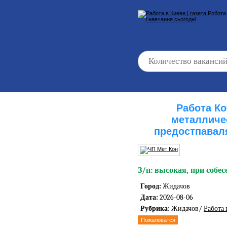
Работа К
металличе
предостпавал
З/п: высокая, при собес
Город:
Жидачов
Дата:
2026-08-06
Рубрика:
Жидачов/
Работа 
Пожаловатся