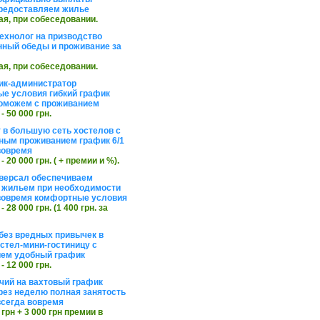
редоставляем жилье
ая, при собеседовании.
ехнолог на призводство
нный обеды и проживание за
ая, при собеседовании.
ик-администратор
е условия гибкий график
оможем с проживанием
 - 50 000 грн.
 в большую сеть хостелов с
ным проживанием график 6/1
вовремя
 - 20 000 грн. ( + премии и %).
версал обеспечиваем
 жильем при необходимости
вовремя комфортные условия
 - 28 000 грн. (1 400 грн. за
без вредных привычек в
стел-мини-гостиницу с
ем удобный график
 - 12 000 грн.
чий на вахтовый график
рез неделю полная занятость
сегда вовремя
 грн + 3 000 грн премии в