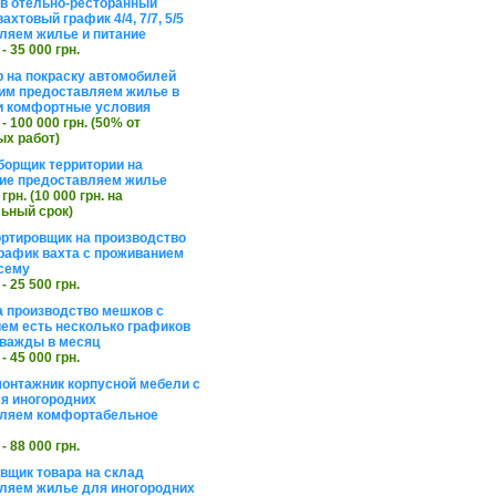
в отельно-ресторанный
ахтовый график 4/4, 7/7, 5/5
ляем жилье и питание
 - 35 000 грн.
 на покраску автомобилей
им предоставляем жилье в
и комфортные условия
 - 100 000 грн. (50% от
х работ)
борщик территории на
ие предоставляем жилье
 грн. (10 000 грн. на
ьный срок)
ортировщик на производство
рафик вахта с проживанием
сему
 - 25 500 грн.
а производство мешков с
ем есть несколько графиков
важды в месяц
 - 45 000 грн.
онтажник корпусной мебели с
я иногородних
вляем комфортабельное
 - 88 000 грн.
вщик товара на склад
ляем жилье для иногородних