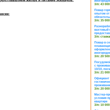
иногородн
З/п: 43 000
Повар горя
опытом от 
ансии:
обязател
З/п: 35 000
Разнорабо
вахтовый г
предостав
З/п: ставк
Повар в с
плавающий
оформлени
иногородн
З/п: 20 500
Посудомой
с прожива
10/10, посм
З/п: 21 000
Официант 
гостиничн
проживан
З/п: 20 000
Мастер-пр
условия п
квартире
З/п: 10 000