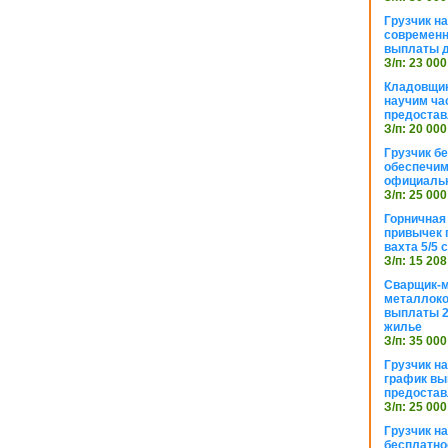
Грузчик н
современн
выплаты д
З/п: 23 000
Кладовщик
научим ча
предостав
З/п: 20 000
Грузчик б
обеспечим
официаль
З/п: 25 000
Горничная
привычек 
вахта 5/5
З/п: 15 208
Сварщик-
металлоко
выплаты 2
жилье
З/п: 35 000
Грузчик на
график вы
предостав
З/п: 25 000
Грузчик н
бесплатно