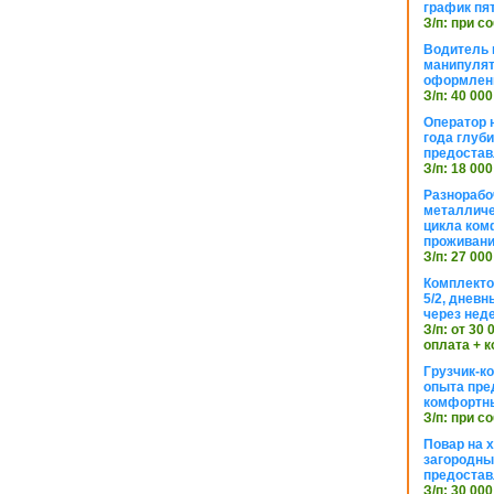
график пя
З/п: при с
Водитель к
манипуля
оформлен
З/п: 40 000
Оператор 
года глуб
предостав
З/п: 18 000
Разнорабо
металличе
цикла ком
проживан
З/п: 27 000
Комплекто
5/2, днев
через нед
З/п: от 30
оплата + к
Грузчик-к
опыта пре
комфортн
З/п: при с
Повар на 
загородный
предостав
З/п: 30 000