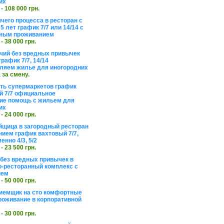
их
 - 108 000 грн.
чего процесса в ресторан с
5 лет график 7/7 или 14/14 с
ьным проживанием
 - 38 000 грн.
чий без вредных привычек
рафик 7/7, 14/14
ляем жилье для иногородних
а за смену.
еть супермаркетов график
 7/7 официальное
е помощь с жильем для
их
 - 24 000 грн.
щица в загородный ресторан
нием график вахтовый 7/7,
енно 4/3, 5/2
 - 23 500 грн.
без вредных привычек в
о-ресторанный комплекс с
ием
 - 50 000 грн.
иемщик на сто комфортные
роживание в корпоративной
 - 30 000 грн.