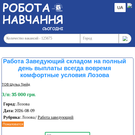
UA
Работа Заведующий складом на полный
день выплаты всегда вовремя
комфортные условия Лозова
ТОВ Шульц Трейд
З/п: 35 000 грн.
Город:
Лозова
Дата:
2026-08-09
Рубрика:
Лозова/
Работа заведующий
Пожаловатся