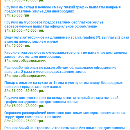
З/п: 35 000 - 70 000 грн.
Грузчик на склад в ночную смену гибкий график выплаты вовремя
предоставляем жилье для иногородних
З/п: 25 000 грн
Грузчик на мусоровоз предоставляем бесплатное жилье
своевременные выплаты официальное оформление
З/п: 26 000 - 40 000 грн.
Водитель категории се на длинномер scania график 6/1 выплаты 2 раза
в месяц предоставляем жилье
З/п: 40 000 грн.
Кассир в торговую сеть супермаркетов опыт не важен предоставляем
жилье - хостел для иногородних
З/п: при собеседовании.
Разнорабочий опыт не важен обучим официальное оформление
выплаты 2 раза в месяц предоставляем жилье
З/п: при собеседовании.
Повар с опытом на кухне от 1 года в уютную гостиницу без вредных
привычек предоставляем жилье
З/п: 36 000 - 39 600 грн.
Грузчик-комплектовщик на склад ответственный и старательный
график пятидневка предоставляем жилье
З/п: 15 000 - 23 000 грн.
Охранник-разнорабочий возможно вахтовым методом проживание на
территории комплекса + питание
З/п: 20 000 - 25 000 грн.
Разнорабочий на строительство возможно без опыта предоставляем