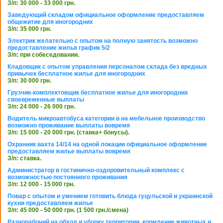
З/п: 30 000 - 33 000 грн.
Заведующий складом официальное оформление предоставляем
общежитие для иногородних
З/п: 35 000 грн.
Электрик желательно с опытом на полную занятость возможно
предоставление жилья график 5/2
З/п: при собеседовании.
Кладовщик с опытом управления персоналом склада без вредных
привычек бесплатное жилье для иногородних
З/п: 30 000 грн.
Грузчик-комплектовщик бесплатное жилье для иногородних
своевременные выплаты
З/п: 24 000 - 26 000 грн.
Водитель микроавтобуса категории в на мебельное производство
возможно проживание выплаты вовремя
З/п: 15 000 - 20 000 грн. (ставка+ бонусы).
Охранник вахта 14/14 на одной локации официальное оформление
предоставляем жилье выплаты вовремя
З/п: ставка.
Администратор в гостинично-оздоровительный комплекс с
возможностью постоянного проживания
З/п: 12 000 - 15 000 грн.
Повар с опытом и умением готовить блюда гуцульской и украинской
кухни предоставляем жилье
З/п: 45 000 - 50 000 грн. (1 500 грн./смена)
Разнорабочий на обход и уборку территории, кормление животных и