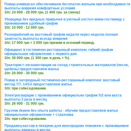
Повар-универсал обеспечиваем бесплатно жильем при необходимости
выплаты вовремя комфортные условия
З/п: 24 000 - 28 000 грн. (1 400 грн. за смену)
Уборщица без вредных привычек в уютный хостел-мини-гостиницу с
проживанием удобный график
З/п: 10 000 - 12 000 грн.
Разнорабочий на вахтовый график неделя через неделю полная
занятость выплаты всегда вовремя
З/п: 17 000 грн + 3 000 грн премии в осенний период.
Официант в гостинично-ресторанный комплекс гибкий график
официальное оформление с первого дня
З/п: 30 000 грн. (1 300 грн. в день + %).
Тракторист-экскаваторщик на склад строительных материалов (песок,
щебень) предоставляем жилье
З/п: 20 000 - 30 000 грн.
Повар в загородный гостинично-ресторанный комплекс вахтовый
метод 7/7, 14/14 предоставляем жилье
З/п: при собеседовании.
Электросварщик с проживанием официально график 5/2 или вахта
выплаты 2 раза в месяц
З/п: 26 000 - 31 000 грн.
Грузчик берем без опыта работы - обучим предоставляем жилье
официальное оформление + страховка
З/п: при собеседовании.
Продавец-кассир в пекарню для иногородних поможем с проживанием
выплаты дважды в месяц