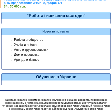
рыб, предоставляем жилье, график 6/1
З/п: 30 000 грн.
"Робота і навчання сьогодні"
Новости по темам
Работа и общество
Учеба и hi-tech
Авто и грузоперевозки
Дом и перевозка
Аренда и бизнес
Обучение в Украине
работа в Украине
резюме в Украине
обучение в Украине
добавить информацию
образец резюме
подписка
ссылки
профессии
должностные инструкции
каталог
учебных заведений
контакты/реклама
Грузоперевозки Киев
Офисный переезд Киев
Перевозка мебели Киев
Квартирный переезд Киев
Услуги грузчиков Киев