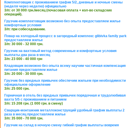
Комплектовщик с проживанием график 5/2, дневные и ночные смены
(неделя через неделю) официально
З/п: от 30 000 грн./месяц (почасовая оплата + кол-во складских
операций).
Грузчик-комплектовщик возможно без опыта предоставляем жилье
комфортные условия
З/п: при собеседовании.
Повар на холодный процесс в загородный комплекс glibivka family park
предоставляем жилье
З/п: 30 000 - 32 000 грн.
Грузчик на вахтовый метод современные и комфортные условия
выплаты два раза в месяц
З/п: 23 000 - 40 000 грн
Кладовщик возможно без опыта всему научим частичная компенсация
питания предоставляем жилье
З/п: 20 000 - 30 000 грн.
Грузчик без вредных привычек обеспечим жильем при необходимости
официальное оформление
З/п: 25 000 грн.
Горничная в отель без вредных привычек порядочная и трудолюбивая
вахта 5/5 с проживанием и питанием
З/п: 15 208 грн. (1 000 грн. в смену)
Сварщик-монтажник металлоконструкций удобный график выплаты 2
раза в месяц предоставляем жилье
З/п: 35 000 - 70 000 грн.
Грузчик на склад в ночную смену гибкий график выплаты вовремя