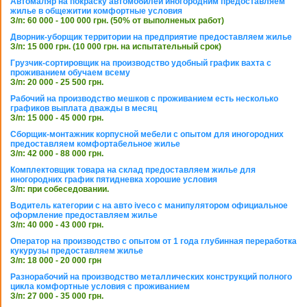
Автомаляр на покраску автомобилей иногородним предоставляем
жилье в общежитии комфортные условия
З/п: 60 000 - 100 000 грн. (50% от выполненых работ)
Дворник-уборщик территории на предприятие предоставляем жилье
З/п: 15 000 грн. (10 000 грн. на испытательный срок)
Грузчик-сортировщик на производство удобный график вахта с
проживанием обучаем всему
З/п: 20 000 - 25 500 грн.
Рабочий на производство мешков с проживанием есть несколько
графиков выплата дважды в месяц
З/п: 15 000 - 45 000 грн.
Сборщик-монтажник корпусной мебели с опытом для иногородних
предоставляем комфортабельное жилье
З/п: 42 000 - 88 000 грн.
Комплектовщик товара на склад предоставляем жилье для
иногородних график пятидневка хорошие условия
З/п: при собеседовании.
Водитель категории с на авто iveco с манипулятором официальное
оформление предоставляем жилье
З/п: 40 000 - 43 000 грн.
Оператор на производство с опытом от 1 года глубинная переработка
кукурузы предоставляем жилье
З/п: 18 000 - 20 000 грн
Разнорабочий на производство металлических конструкций полного
цикла комфортные условия с проживанием
З/п: 27 000 - 35 000 грн.