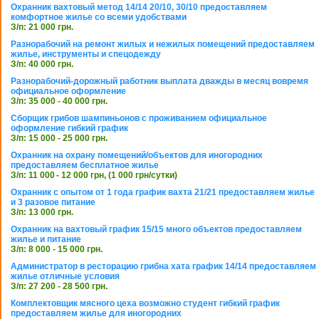
Охранник вахтовый метод 14/14 20/10, 30/10 предоставляем
комфортное жилье со всеми удобствами
З/п: 21 000 грн.
Разнорабочий на ремонт жилых и нежилых помещений предоставляем
жилье, инструменты и спецодежду
З/п: 40 000 грн.
Разнорабочий-дорожный работник выплата дважды в месяц вовремя
официальное оформление
З/п: 35 000 - 40 000 грн.
Сборщик грибов шампиньонов с проживанием официальное
оформление гибкий график
З/п: 15 000 - 25 000 грн.
Охранник на охрану помещений/объектов для иногородних
предоставляем бесплатное жилье
З/п: 11 000 - 12 000 грн, (1 000 грн/сутки)
Охранник с опытом от 1 года график вахта 21/21 предоставляем жилье
и 3 разовое питание
З/п: 13 000 грн.
Охранник на вахтовый график 15/15 много объектов предоставляем
жилье и питание
З/п: 8 000 - 15 000 грн.
Администратор в ресторацию грибна хата график 14/14 предоставляем
жилье отличные условия
З/п: 27 200 - 28 500 грн.
Комплектовщик мясного цеха возможно студент гибкий график
предоставляем жилье для иногородних