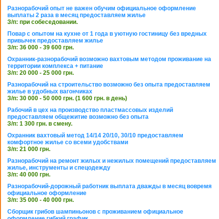
Разнорабочий опыт не важен обучим официальное оформление
выплаты 2 раза в месяц предоставляем жилье
З/п: при собеседовании.
Повар с опытом на кухне от 1 года в уютную гостиницу без вредных
привычек предоставляем жилье
З/п: 36 000 - 39 600 грн.
Охранник-разнорабочий возможно вахтовым методом проживание на
территории комплекса + питание
З/п: 20 000 - 25 000 грн.
Разнорабочий на строительство возможно без опыта предоставляем
жилье в удобных вагончиках
З/п: 30 000 - 50 000 грн. (1 600 грн. в день)
Рабочий в цех на производство пластмассовых изделий
предоставляем общежитие возможно без опыта
З/п: 1 300 грн. в смену.
Охранник вахтовый метод 14/14 20/10, 30/10 предоставляем
комфортное жилье со всеми удобствами
З/п: 21 000 грн.
Разнорабочий на ремонт жилых и нежилых помещений предоставляем
жилье, инструменты и спецодежду
З/п: 40 000 грн.
Разнорабочий-дорожный работник выплата дважды в месяц вовремя
официальное оформление
З/п: 35 000 - 40 000 грн.
Сборщик грибов шампиньонов с проживанием официальное
оформление гибкий график