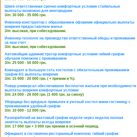
Швея ответственная срочно комфортные условия стабильные
выплаты возможно для иногородних
З/п: 30 000 - 35 000 грн.
Инженер-конструктор с образованием оформим официально выплаты
вовремя предоставляем жилье
З/п: высокая, при собеседовании.
Инженер-технолог на призводство ответственный обеды и проживание
за наш счет
З/п: высокая, при собеседовании.
Автомойщик-администратор комфортные условия гибкий график
обучаем поможем с проживанием
З/п: 25 000 - 50 000 грн.
Комендант в большую сеть хостелов с обязательным проживанием
график 6/1 выплаты вовремя
З/п: 15 000 - 20 000 грн. ( + премии и %).
Повар-универсал обеспечиваем бесплатно жильем при необходимости
выплаты вовремя комфортные условия
З/п: 24 000 - 28 000 грн. (1 400 грн. за смену)
Уборщица без вредных привычек в уютный хостел-мини-гостиницу с
проживанием удобный график
З/п: 10 000 - 12 000 грн.
Разнорабочий на вахтовый график неделя через неделю полная
занятость выплаты всегда вовремя
З/п: 17 000 грн + 3 000 грн премии в осенний период.
Официант в гостинично-ресторанный комплекс гибкий график