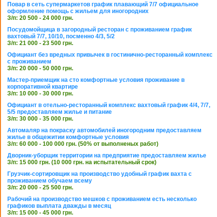
Повар в сеть супермаркетов график плавающий 7/7 официальное
оформление помощь с жильем для иногородних
З/п: 20 500 - 24 000 грн.
Посудомойщица в загородный ресторан с проживанием график
вахтовый 7/7, 10/10, посменно 4/3, 5/2
З/п: 21 000 - 23 500 грн.
Официант без вредных привычек в гостинично-ресторанный комплекс
с проживанием
З/п: 20 000 - 50 000 грн.
Мастер-приемщик на сто комфортные условия проживание в
корпоративной квартире
З/п: 10 000 - 30 000 грн.
Официант в отельно-ресторанный комплекс вахтовый график 4/4, 7/7,
5/5 предоставляем жилье и питание
З/п: 30 000 - 35 000 грн.
Автомаляр на покраску автомобилей иногородним предоставляем
жилье в общежитии комфортные условия
З/п: 60 000 - 100 000 грн. (50% от выполненых работ)
Дворник-уборщик территории на предприятие предоставляем жилье
З/п: 15 000 грн. (10 000 грн. на испытательный срок)
Грузчик-сортировщик на производство удобный график вахта с
проживанием обучаем всему
З/п: 20 000 - 25 500 грн.
Рабочий на производство мешков с проживанием есть несколько
графиков выплата дважды в месяц
З/п: 15 000 - 45 000 грн.