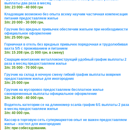
выплаты два раза в месяц
З/п: 23 000 - 40 000 грн
Кладовщик возможно без опыта всему научим частичная компенсация
питания предоставляем жилье
З/п: 20 000 - 30 000 грн.
Грузчик без вредных привычек обеспечим жильем при необходимости
официальное оформление
З/п: 25 000 грн.
Горничная в отель без вредных привычек порядочная и трудолюбивая
вахта 5/5 с проживанием и питанием
З/п: 15 208 грн. (1 000 грн. в смену)
Сварщик-монтажник металлоконструкций удобный график выплаты 2
раза в месяц предоставляем жилье
З/п: 35 000 - 70 000 грн.
Грузчик на склад в ночную смену гибкий график выплаты вовремя
предоставляем жилье для иногородних
З/п: 25 000 грн
Грузчик на мусоровоз предоставляем бесплатное жилье
своевременные выплаты официальное оформление
З/п: 26 000 - 40 000 грн.
Водитель категории се на длинномер scania график 6/1 выплаты 2 раза
в месяц предоставляем жилье
З/п: 40 000 грн.
Кассир в торговую сеть супермаркетов опыт не важен предоставляем
жилье - хостел для иногородних
З/п: при собеседовании.