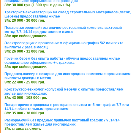
официальное оформление с первого дня
З/п: 30 000 грн. (1 300 грн. в день + %).
Тракторист-экскаваторщик на склад строительных материалов (песок,
щебень) предоставляем жилье
З/п: 20 000 - 30 000 грн.
Повар в загородный гостинично-ресторанный комплекс вахтовый
метод 7/7, 14/14 предоставляем жилье
З/п: при собеседовании.
Электросварщик с проживанием официально график 5/2 или вахта
выплаты 2 раза в месяц
З/п: 26 000 - 31 000 грн.
Грузчик берем без опыта работы - обучим предоставляем жилье
официальное оформление + страховка
З/п: при собеседовании.
Продавец-кассир в пекарню для иногородних поможем с проживанием
выплаты дважды в месяц
З/п: 22 400 - 25 000 грн.
Конструктор-технолог корпусной мебели с опытом предоставляем
жилье для иногородних
З/п: 43 000 - 108 000 грн.
Повар горячего процесса в ресторан с опытом от 5 лет график 7/7 или
14/14 с обязательным проживанием
З/п: 35 000 - 38 000 грн.
Разнорабочий без вредных привычек вахтовый график 7/7, 14/14
предоставляем жилье для иногородних
З/п: ставка за смену.