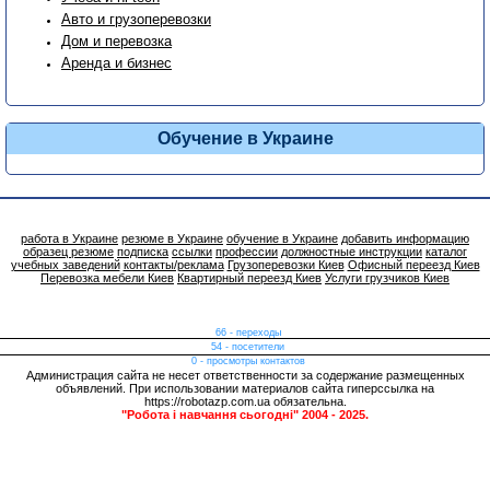
Авто и грузоперевозки
Дом и перевозка
Аренда и бизнес
Обучение в Украине
работа в Украине
резюме в Украине
обучение в Украине
добавить информацию
образец резюме
подписка
ссылки
профессии
должностные инструкции
каталог
учебных заведений
контакты/реклама
Грузоперевозки Киев
Офисный переезд Киев
Перевозка мебели Киев
Квартирный переезд Киев
Услуги грузчиков Киев
66 - переходы
54 - посетители
0 - просмотры контактов
Администрация сайта не несет ответственности за содержание размещенных
объявлений. При использовании материалов сайта гиперссылка на
https://robotazp.com.ua обязательна.
"Робота і навчання сьогодні" 2004 - 2025.