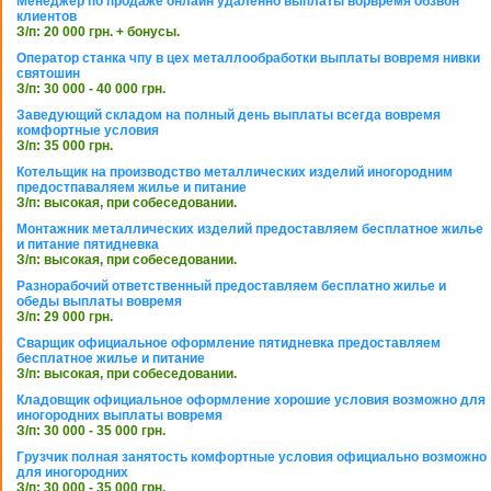
Менеджер по продаже онлайн удаленно выплаты ворвремя обзвон
клиентов
З/п: 20 000 грн. + бонусы.
Оператор станка чпу в цех металлообработки выплаты вовремя нивки
святошин
З/п: 30 000 - 40 000 грн.
Заведующий складом на полный день выплаты всегда вовремя
комфортные условия
З/п: 35 000 грн.
Котельщик на производство металлических изделий иногородним
предостпаваляем жилье и питание
З/п: высокая, при собеседовании.
Монтажник металлических изделий предоставляем бесплатное жилье
и питание пятидневка
З/п: высокая, при собеседовании.
Разнорабочий ответственный предоставляем бесплатно жилье и
обеды выплаты вовремя
З/п: 29 000 грн.
Сварщик официальное оформление пятидневка предоставляем
бесплатное жилье и питание
З/п: высокая, при собеседовании.
Кладовщик официальное оформление хорошие условия возможно для
иногородних выплаты вовремя
З/п: 30 000 - 35 000 грн.
Грузчик полная занятость комфортные условия официально возможно
для иногородних
З/п: 30 000 - 35 000 грн.