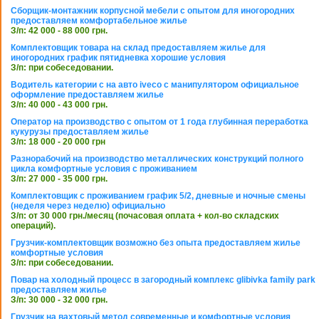
Сборщик-монтажник корпусной мебели с опытом для иногородних
предоставляем комфортабельное жилье
З/п: 42 000 - 88 000 грн.
Комплектовщик товара на склад предоставляем жилье для
иногородних график пятидневка хорошие условия
З/п: при собеседовании.
Водитель категории с на авто iveco с манипулятором официальное
оформление предоставляем жилье
З/п: 40 000 - 43 000 грн.
Оператор на производство с опытом от 1 года глубинная переработка
кукурузы предоставляем жилье
З/п: 18 000 - 20 000 грн
Разнорабочий на производство металлических конструкций полного
цикла комфортные условия с проживанием
З/п: 27 000 - 35 000 грн.
Комплектовщик с проживанием график 5/2, дневные и ночные смены
(неделя через неделю) официально
З/п: от 30 000 грн./месяц (почасовая оплата + кол-во складских
операций).
Грузчик-комплектовщик возможно без опыта предоставляем жилье
комфортные условия
З/п: при собеседовании.
Повар на холодный процесс в загородный комплекс glibivka family park
предоставляем жилье
З/п: 30 000 - 32 000 грн.
Грузчик на вахтовый метод современные и комфортные условия