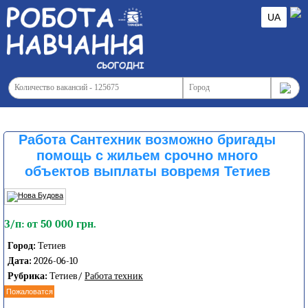
UA
Работа Сантехник возможно бригады
помощь с жильем срочно много
объектов выплаты вовремя Тетиев
З/п: от 50 000 грн.
Город:
Тетиев
Дата:
2026-06-10
Рубрика:
Тетиев/
Работа техник
Пожаловатся