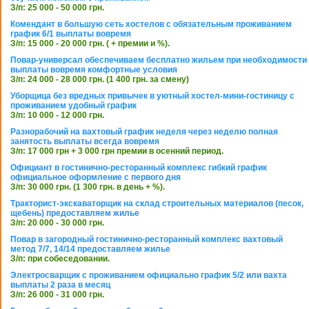
З/п: 25 000 - 50 000 грн.
Комендант в большую сеть хостелов с обязательным проживанием
график 6/1 выплаты вовремя
З/п: 15 000 - 20 000 грн. ( + премии и %).
Повар-универсал обеспечиваем бесплатно жильем при необходимости
выплаты вовремя комфортные условия
З/п: 24 000 - 28 000 грн. (1 400 грн. за смену)
Уборщица без вредных привычек в уютный хостел-мини-гостиницу с
проживанием удобный график
З/п: 10 000 - 12 000 грн.
Разнорабочий на вахтовый график неделя через неделю полная
занятость выплаты всегда вовремя
З/п: 17 000 грн + 3 000 грн премии в осенний период.
Официант в гостинично-ресторанный комплекс гибкий график
официальное оформление с первого дня
З/п: 30 000 грн. (1 300 грн. в день + %).
Тракторист-экскаваторщик на склад строительных материалов (песок,
щебень) предоставляем жилье
З/п: 20 000 - 30 000 грн.
Повар в загородный гостинично-ресторанный комплекс вахтовый
метод 7/7, 14/14 предоставляем жилье
З/п: при собеседовании.
Электросварщик с проживанием официально график 5/2 или вахта
выплаты 2 раза в месяц
З/п: 26 000 - 31 000 грн.