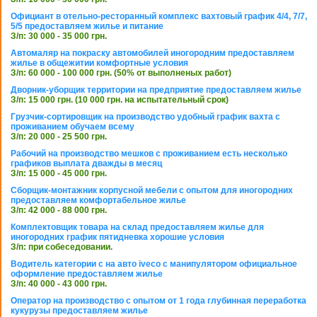
Официант в отельно-ресторанный комплекс вахтовый график 4/4, 7/7,
5/5 предоставляем жилье и питание
З/п: 30 000 - 35 000 грн.
Автомаляр на покраску автомобилей иногородним предоставляем
жилье в общежитии комфортные условия
З/п: 60 000 - 100 000 грн. (50% от выполненых работ)
Дворник-уборщик территории на предприятие предоставляем жилье
З/п: 15 000 грн. (10 000 грн. на испытательный срок)
Грузчик-сортировщик на производство удобный график вахта с
проживанием обучаем всему
З/п: 20 000 - 25 500 грн.
Рабочий на производство мешков с проживанием есть несколько
графиков выплата дважды в месяц
З/п: 15 000 - 45 000 грн.
Сборщик-монтажник корпусной мебели с опытом для иногородних
предоставляем комфортабельное жилье
З/п: 42 000 - 88 000 грн.
Комплектовщик товара на склад предоставляем жилье для
иногородних график пятидневка хорошие условия
З/п: при собеседовании.
Водитель категории с на авто iveco с манипулятором официальное
оформление предоставляем жилье
З/п: 40 000 - 43 000 грн.
Оператор на производство с опытом от 1 года глубинная переработка
кукурузы предоставляем жилье