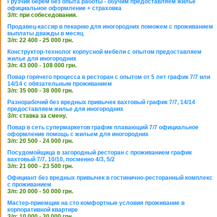
Грузчик берем без опыта работы - обучим предоставляем жилье
официальное оформление + страховка
З/п: при собеседовании.
Продавец-кассир в пекарню для иногородних поможем с проживанием
выплаты дважды в месяц
З/п: 22 400 - 25 000 грн.
Конструктор-технолог корпусной мебели с опытом предоставляем
жилье для иногородних
З/п: 43 000 - 108 000 грн.
Повар горячего процесса в ресторан с опытом от 5 лет график 7/7 или
14/14 с обязательным проживанием
З/п: 35 000 - 38 000 грн.
Разнорабочий без вредных привычек вахтовый график 7/7, 14/14
предоставляем жилье для иногородних
З/п: ставка за смену.
Повар в сеть супермаркетов график плавающий 7/7 официальное
оформление помощь с жильем для иногородних
З/п: 20 500 - 24 000 грн.
Посудомойщица в загородный ресторан с проживанием график
вахтовый 7/7, 10/10, посменно 4/3, 5/2
З/п: 21 000 - 23 500 грн.
Официант без вредных привычек в гостинично-ресторанный комплекс
с проживанием
З/п: 20 000 - 50 000 грн.
Мастер-приемщик на сто комфортные условия проживание в
корпоративной квартире
З/п: 10 000 - 30 000 грн.