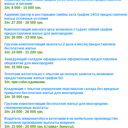
жилье и питание
З/п: 8 000 - 15 000 грн.
Администратор в ресторацию грибна хата график 14/14 предоставляем
жилье отличные условия
З/п: 27 200 - 28 500 грн.
Комплектовщик мясного цеха возможно студент гибкий график
предоставляем жилье для иногородних
З/п: 30 000 - 33 000 грн.
Грузчик-комплектовщик выплаты 2 раза в месяц предоставляем
бесплатное жилье
З/п: 24 000 - 31 200 грн.
Заведующий складом официальное оформление предоставляем
общежитие для иногородних
З/п: 35 000 грн.
Электрик желательно с опытом на полную занятость возможно
предоставление жилья график 5/2
З/п: при собеседовании.
Кладовщик с опытом управления персоналом склада без вредных
привычек бесплатное жилье для иногородних
З/п: 30 000 грн.
Грузчик-комплектовщик бесплатное жилье для иногородних
своевременные выплаты
З/п: 24 000 - 26 000 грн.
Водитель микроавтобуса категории в на мебельное производство
возможно проживание выплаты вовремя
З/п: 15 000 - 20 000 грн. (ставка+ бонусы).