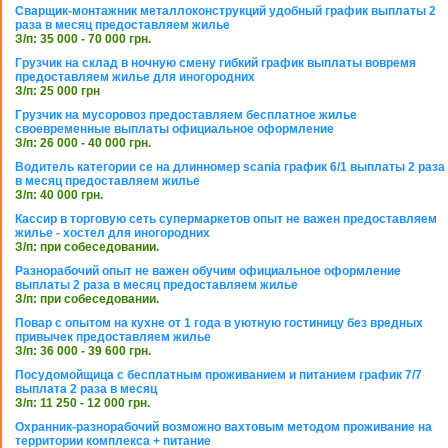
Сварщик-монтажник металлоконструкций удобный график выплаты 2
раза в месяц предоставляем жилье
З/п: 35 000 - 70 000 грн.
Грузчик на склад в ночную смену гибкий график выплаты вовремя
предоставляем жилье для иногородних
З/п: 25 000 грн
Грузчик на мусоровоз предоставляем бесплатное жилье
своевременные выплаты официальное оформление
З/п: 26 000 - 40 000 грн.
Водитель категории се на длинномер scania график 6/1 выплаты 2 раза
в месяц предоставляем жилье
З/п: 40 000 грн.
Кассир в торговую сеть супермаркетов опыт не важен предоставляем
жилье - хостел для иногородних
З/п: при собеседовании.
Разнорабочий опыт не важен обучим официальное оформление
выплаты 2 раза в месяц предоставляем жилье
З/п: при собеседовании.
Повар с опытом на кухне от 1 года в уютную гостиницу без вредных
привычек предоставляем жилье
З/п: 36 000 - 39 600 грн.
Посудомойщица с бесплатным проживанием и питанием график 7/7
выплата 2 раза в месяц
З/п: 11 250 - 12 000 грн.
Охранник-разнорабочий возможно вахтовым методом проживание на
территории комплекса + питание