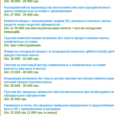
З/п: 18 000 - 20 000 грн
Разнорабочий на производство металлических конструкций полного
цикла комфортные условия с проживанием
З/п: 27 000 - 35 000 грн.
Комплектовщик с проживанием график 5/2, дневные и ночные смены
(неделя через неделю) официально
З/п: от 30 000 грн./месяц (почасовая оплата + кол-во складских
операций).
Грузчик-комплектовщик возможно без опыта предоставляем жилье
комфортные условия
З/п: при собеседовании.
Повар на холодный процесс в загородный комплекс glibivka family park
предоставляем жилье
З/п: 30 000 - 32 000 грн.
Грузчик на вахтовый метод современные и комфортные условия
выплаты два раза в месяц
З/п: 23 000 - 40 000 грн
Кладовщик возможно без опыта всему научим частичная компенсация
питания предоставляем жилье
З/п: 20 000 - 30 000 грн.
Грузчик без вредных привычек обеспечим жильем при необходимости
официальное оформление
З/п: 25 000 грн.
Горничная в отель без вредных привычек порядочная и трудолюбивая
вахта 5/5 с проживанием и питанием
З/п: 15 208 грн. (1 000 грн. в смену)