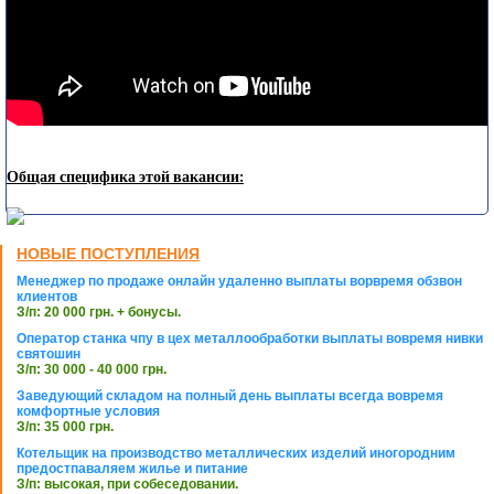
Общая специфика этой вакансии:
НОВЫЕ ПОСТУПЛЕНИЯ
Менеджер по продаже онлайн удаленно выплаты ворвремя обзвон
клиентов
З/п: 20 000 грн. + бонусы.
Оператор станка чпу в цех металлообработки выплаты вовремя нивки
святошин
З/п: 30 000 - 40 000 грн.
Заведующий складом на полный день выплаты всегда вовремя
комфортные условия
З/п: 35 000 грн.
Котельщик на производство металлических изделий иногородним
предостпаваляем жилье и питание
З/п: высокая, при собеседовании.