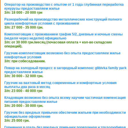
Оператор на производство с опытом от 1 года глубинная переработка
кукурузы предоставляем жилье
З/п: 18 000 - 20 000 грн
Разнорабочий на производство металлических конструкций полного
цикла комфортные условия с проживанием
З/п: 27 000 - 35 000 грн.
Комплектовщик с проживанием график 5/2, дневные и ночные смены
(неделя через неделю) официально
З/п: от 30 000 грн./месяц (почасовая оплата + кол-во складских
операций).
Грузчик-комплектовщик возможно без опыта предоставляем жилье
комфортные условия
З/п: при собеседовании.
Повар на холодный процесс в загородный комплекс glibivka family park
предоставляем жилье
З/п: 30 000 - 32 000 грн.
Грузчик на вахтовый метод современные и комфортные условия
выплаты два раза в месяц
З/п: 23 000 - 40 000 грн
Кладовщик возможно без опыта всему научим частичная компенсация
питания предоставляем жилье
З/п: 20 000 - 30 000 грн.
Грузчик без вредных привычек обеспечим жильем при необходимости
официальное оформление
З/п: 25 000 грн.
Горничная в отель без вредных привычек порядочная и трудолюбивая