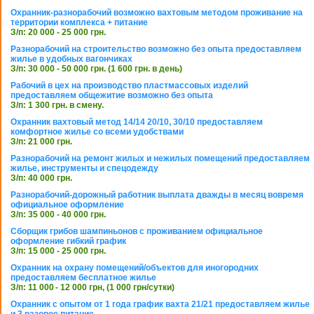
Охранник-разнорабочий возможно вахтовым методом проживание на
территории комплекса + питание
З/п: 20 000 - 25 000 грн.
Разнорабочий на строительство возможно без опыта предоставляем
жилье в удобных вагончиках
З/п: 30 000 - 50 000 грн. (1 600 грн. в день)
Рабочий в цех на производство пластмассовых изделий
предоставляем общежитие возможно без опыта
З/п: 1 300 грн. в смену.
Охранник вахтовый метод 14/14 20/10, 30/10 предоставляем
комфортное жилье со всеми удобствами
З/п: 21 000 грн.
Разнорабочий на ремонт жилых и нежилых помещений предоставляем
жилье, инструменты и спецодежду
З/п: 40 000 грн.
Разнорабочий-дорожный работник выплата дважды в месяц вовремя
официальное оформление
З/п: 35 000 - 40 000 грн.
Сборщик грибов шампиньонов с проживанием официальное
оформление гибкий график
З/п: 15 000 - 25 000 грн.
Охранник на охрану помещений/объектов для иногородних
предоставляем бесплатное жилье
З/п: 11 000 - 12 000 грн, (1 000 грн/сутки)
Охранник с опытом от 1 года график вахта 21/21 предоставляем жилье