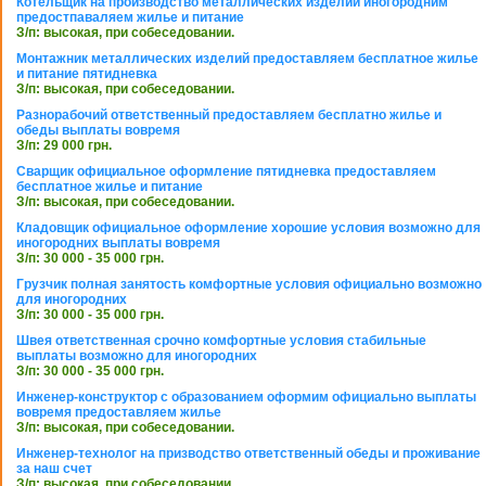
Котельщик на производство металлических изделий иногородним
предостпаваляем жилье и питание
З/п: высокая, при собеседовании.
Монтажник металлических изделий предоставляем бесплатное жилье
и питание пятидневка
З/п: высокая, при собеседовании.
Разнорабочий ответственный предоставляем бесплатно жилье и
обеды выплаты вовремя
З/п: 29 000 грн.
Сварщик официальное оформление пятидневка предоставляем
бесплатное жилье и питание
З/п: высокая, при собеседовании.
Кладовщик официальное оформление хорошие условия возможно для
иногородних выплаты вовремя
З/п: 30 000 - 35 000 грн.
Грузчик полная занятость комфортные условия официально возможно
для иногородних
З/п: 30 000 - 35 000 грн.
Швея ответственная срочно комфортные условия стабильные
выплаты возможно для иногородних
З/п: 30 000 - 35 000 грн.
Инженер-конструктор с образованием оформим официально выплаты
вовремя предоставляем жилье
З/п: высокая, при собеседовании.
Инженер-технолог на призводство ответственный обеды и проживание
за наш счет
З/п: высокая, при собеседовании.