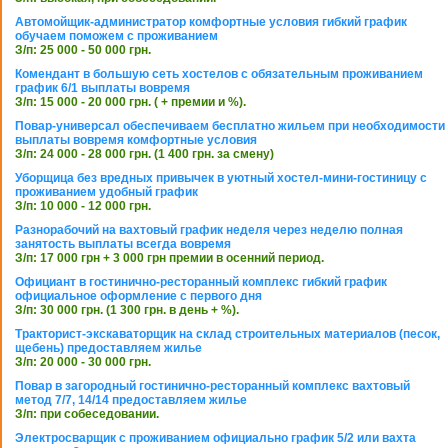
Автомойщик-администратор комфортные условия гибкий график
обучаем поможем с проживанием
З/п: 25 000 - 50 000 грн.
Комендант в большую сеть хостелов с обязательным проживанием
график 6/1 выплаты вовремя
З/п: 15 000 - 20 000 грн. ( + премии и %).
Повар-универсал обеспечиваем бесплатно жильем при необходимости
выплаты вовремя комфортные условия
З/п: 24 000 - 28 000 грн. (1 400 грн. за смену)
Уборщица без вредных привычек в уютный хостел-мини-гостиницу с
проживанием удобный график
З/п: 10 000 - 12 000 грн.
Разнорабочий на вахтовый график неделя через неделю полная
занятость выплаты всегда вовремя
З/п: 17 000 грн + 3 000 грн премии в осенний период.
Официант в гостинично-ресторанный комплекс гибкий график
официальное оформление с первого дня
З/п: 30 000 грн. (1 300 грн. в день + %).
Тракторист-экскаваторщик на склад строительных материалов (песок,
щебень) предоставляем жилье
З/п: 20 000 - 30 000 грн.
Повар в загородный гостинично-ресторанный комплекс вахтовый
метод 7/7, 14/14 предоставляем жилье
З/п: при собеседовании.
Электросварщик с проживанием официально график 5/2 или вахта