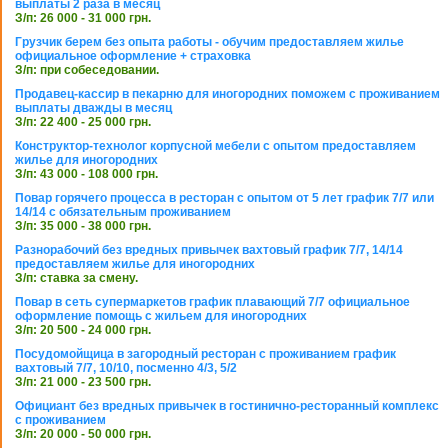
выплаты 2 раза в месяц
З/п: 26 000 - 31 000 грн.
Грузчик берем без опыта работы - обучим предоставляем жилье
официальное оформление + страховка
З/п: при собеседовании.
Продавец-кассир в пекарню для иногородних поможем с проживанием
выплаты дважды в месяц
З/п: 22 400 - 25 000 грн.
Конструктор-технолог корпусной мебели с опытом предоставляем
жилье для иногородних
З/п: 43 000 - 108 000 грн.
Повар горячего процесса в ресторан с опытом от 5 лет график 7/7 или
14/14 с обязательным проживанием
З/п: 35 000 - 38 000 грн.
Разнорабочий без вредных привычек вахтовый график 7/7, 14/14
предоставляем жилье для иногородних
З/п: ставка за смену.
Повар в сеть супермаркетов график плавающий 7/7 официальное
оформление помощь с жильем для иногородних
З/п: 20 500 - 24 000 грн.
Посудомойщица в загородный ресторан с проживанием график
вахтовый 7/7, 10/10, посменно 4/3, 5/2
З/п: 21 000 - 23 500 грн.
Официант без вредных привычек в гостинично-ресторанный комплекс
с проживанием
З/п: 20 000 - 50 000 грн.