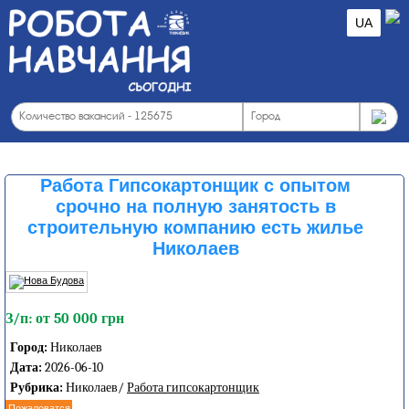
UA
Работа Гипсокартонщик с опытом
срочно на полную занятость в
строительную компанию есть жилье
Николаев
З/п: от 50 000 грн
Город:
Николаев
Дата:
2026-06-10
Рубрика:
Николаев/
Работа гипсокартонщик
Пожаловатся