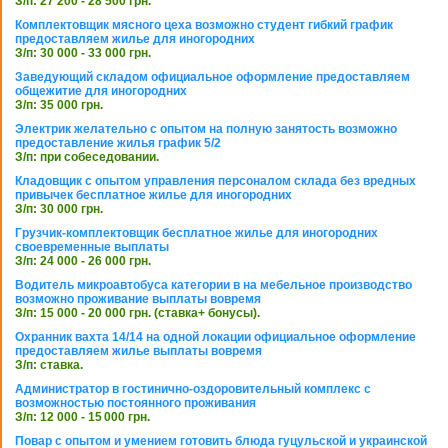
З/п: 27 200 - 28 500 грн.
Комплектовщик мясного цеха возможно студент гибкий график
предоставляем жилье для иногородних
З/п: 30 000 - 33 000 грн.
Заведующий складом официальное оформление предоставляем
общежитие для иногородних
З/п: 35 000 грн.
Электрик желательно с опытом на полную занятость возможно
предоставление жилья график 5/2
З/п: при собеседовании.
Кладовщик с опытом управления персоналом склада без вредных
привычек бесплатное жилье для иногородних
З/п: 30 000 грн.
Грузчик-комплектовщик бесплатное жилье для иногородних
своевременные выплаты
З/п: 24 000 - 26 000 грн.
Водитель микроавтобуса категории в на мебельное производство
возможно проживание выплаты вовремя
З/п: 15 000 - 20 000 грн. (ставка+ бонусы).
Охранник вахта 14/14 на одной локации официальное оформление
предоставляем жилье выплаты вовремя
З/п: ставка.
Администратор в гостинично-оздоровительный комплекс с
возможностью постоянного проживания
З/п: 12 000 - 15 000 грн.
Повар с опытом и умением готовить блюда гуцульской и украинской