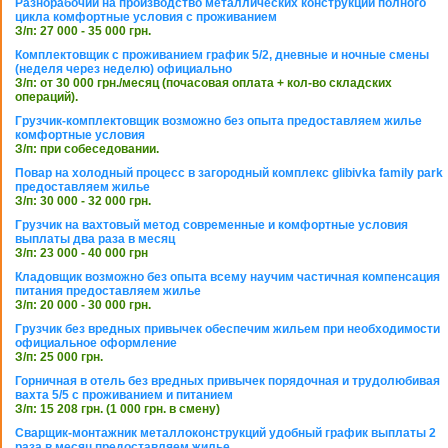
Разнорабочий на производство металлических конструкций полного
цикла комфортные условия с проживанием
З/п: 27 000 - 35 000 грн.
Комплектовщик с проживанием график 5/2, дневные и ночные смены
(неделя через неделю) официально
З/п: от 30 000 грн./месяц (почасовая оплата + кол-во складских
операций).
Грузчик-комплектовщик возможно без опыта предоставляем жилье
комфортные условия
З/п: при собеседовании.
Повар на холодный процесс в загородный комплекс glibivka family park
предоставляем жилье
З/п: 30 000 - 32 000 грн.
Грузчик на вахтовый метод современные и комфортные условия
выплаты два раза в месяц
З/п: 23 000 - 40 000 грн
Кладовщик возможно без опыта всему научим частичная компенсация
питания предоставляем жилье
З/п: 20 000 - 30 000 грн.
Грузчик без вредных привычек обеспечим жильем при необходимости
официальное оформление
З/п: 25 000 грн.
Горничная в отель без вредных привычек порядочная и трудолюбивая
вахта 5/5 с проживанием и питанием
З/п: 15 208 грн. (1 000 грн. в смену)
Сварщик-монтажник металлоконструкций удобный график выплаты 2
раза в месяц предоставляем жилье