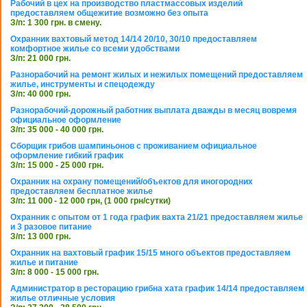
Рабочий в цех на производство пластмассовых изделий
предоставляем общежитие возможно без опыта
З/п: 1 300 грн. в смену.
Охранник вахтовый метод 14/14 20/10, 30/10 предоставляем
комфортное жилье со всеми удобствами
З/п: 21 000 грн.
Разнорабочий на ремонт жилых и нежилых помещений предоставляем
жилье, инструменты и спецодежду
З/п: 40 000 грн.
Разнорабочий-дорожный работник выплата дважды в месяц вовремя
официальное оформление
З/п: 35 000 - 40 000 грн.
Сборщик грибов шампиньонов с проживанием официальное
оформление гибкий график
З/п: 15 000 - 25 000 грн.
Охранник на охрану помещений/объектов для иногородних
предоставляем бесплатное жилье
З/п: 11 000 - 12 000 грн, (1 000 грн/сутки)
Охранник с опытом от 1 года график вахта 21/21 предоставляем жилье
и 3 разовое питание
З/п: 13 000 грн.
Охранник на вахтовый график 15/15 много объектов предоставляем
жилье и питание
З/п: 8 000 - 15 000 грн.
Администратор в ресторацию грибна хата график 14/14 предоставляем
жилье отличные условия