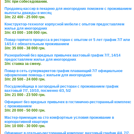
З/п: при собеседовании.
Продавец-кассир в пекарню для иногородних поможем с проживанием
выплаты дважды в месяц
З/п: 22 400 - 25 000 грн.
Конструктор-технолог корпусной мебели с опытом предоставляем
жилье для иногородних
З/п: 43 000 - 108 000 грн.
Повар горячего процесса в ресторан с опытом от 5 лет график 7/7 или
14/14 с обязательным проживанием
З/п: 35 000 - 38 000 грн.
Разнорабочий без вредных привычек вахтовый график 7/7, 14/14
предоставляем жилье для иногородних
З/п: ставка за смену.
Повар в сеть супермаркетов график плавающий 7/7 официальное
оформление помощь с жильем для иногородних
З/п: 20 500 - 24 000 грн.
Посудомойщица в загородный ресторан с проживанием график
вахтовый 7/7, 10/10, посменно 4/3, 5/2
З/п: 21 000 - 23 500 грн.
Официант без вредных привычек в гостинично-ресторанный комплекс
с проживанием
З/п: 20 000 - 50 000 грн.
Мастер-приемщик на сто комфортные условия проживание в
корпоративной квартире
З/п: 10 000 - 30 000 грн.
Официант в отельно-ресторанный комплекс вахтовый график 4/4, 7/7,