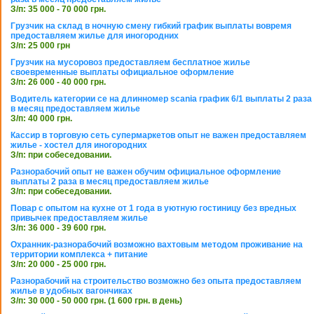
З/п: 35 000 - 70 000 грн.
Грузчик на склад в ночную смену гибкий график выплаты вовремя
предоставляем жилье для иногородних
З/п: 25 000 грн
Грузчик на мусоровоз предоставляем бесплатное жилье
своевременные выплаты официальное оформление
З/п: 26 000 - 40 000 грн.
Водитель категории се на длинномер scania график 6/1 выплаты 2 раза
в месяц предоставляем жилье
З/п: 40 000 грн.
Кассир в торговую сеть супермаркетов опыт не важен предоставляем
жилье - хостел для иногородних
З/п: при собеседовании.
Разнорабочий опыт не важен обучим официальное оформление
выплаты 2 раза в месяц предоставляем жилье
З/п: при собеседовании.
Повар с опытом на кухне от 1 года в уютную гостиницу без вредных
привычек предоставляем жилье
З/п: 36 000 - 39 600 грн.
Охранник-разнорабочий возможно вахтовым методом проживание на
территории комплекса + питание
З/п: 20 000 - 25 000 грн.
Разнорабочий на строительство возможно без опыта предоставляем
жилье в удобных вагончиках
З/п: 30 000 - 50 000 грн. (1 600 грн. в день)