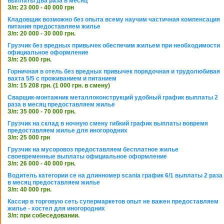
выплаты два раза в месяц
З/п: 23 000 - 40 000 грн
Кладовщик возможно без опыта всему научим частичная компенсация
питания предоставляем жилье
З/п: 20 000 - 30 000 грн.
Грузчик без вредных привычек обеспечим жильем при необходимости
официальное оформление
З/п: 25 000 грн.
Горничная в отель без вредных привычек порядочная и трудолюбивая
вахта 5/5 с проживанием и питанием
З/п: 15 208 грн. (1 000 грн. в смену)
Сварщик-монтажник металлоконструкций удобный график выплаты 2
раза в месяц предоставляем жилье
З/п: 35 000 - 70 000 грн.
Грузчик на склад в ночную смену гибкий график выплаты вовремя
предоставляем жилье для иногородних
З/п: 25 000 грн
Грузчик на мусоровоз предоставляем бесплатное жилье
своевременные выплаты официальное оформление
З/п: 26 000 - 40 000 грн.
Водитель категории се на длинномер scania график 6/1 выплаты 2 раза
в месяц предоставляем жилье
З/п: 40 000 грн.
Кассир в торговую сеть супермаркетов опыт не важен предоставляем
жилье - хостел для иногородних
З/п: при собеседовании.