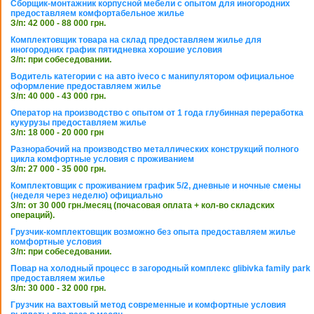
Сборщик-монтажник корпусной мебели с опытом для иногородних
предоставляем комфортабельное жилье
З/п: 42 000 - 88 000 грн.
Комплектовщик товара на склад предоставляем жилье для
иногородних график пятидневка хорошие условия
З/п: при собеседовании.
Водитель категории с на авто iveco с манипулятором официальное
оформление предоставляем жилье
З/п: 40 000 - 43 000 грн.
Оператор на производство с опытом от 1 года глубинная переработка
кукурузы предоставляем жилье
З/п: 18 000 - 20 000 грн
Разнорабочий на производство металлических конструкций полного
цикла комфортные условия с проживанием
З/п: 27 000 - 35 000 грн.
Комплектовщик с проживанием график 5/2, дневные и ночные смены
(неделя через неделю) официально
З/п: от 30 000 грн./месяц (почасовая оплата + кол-во складских
операций).
Грузчик-комплектовщик возможно без опыта предоставляем жилье
комфортные условия
З/п: при собеседовании.
Повар на холодный процесс в загородный комплекс glibivka family park
предоставляем жилье
З/п: 30 000 - 32 000 грн.
Грузчик на вахтовый метод современные и комфортные условия