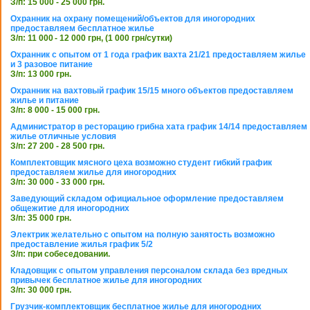
З/п: 15 000 - 25 000 грн.
Охранник на охрану помещений/объектов для иногородних
предоставляем бесплатное жилье
З/п: 11 000 - 12 000 грн, (1 000 грн/сутки)
Охранник с опытом от 1 года график вахта 21/21 предоставляем жилье
и 3 разовое питание
З/п: 13 000 грн.
Охранник на вахтовый график 15/15 много объектов предоставляем
жилье и питание
З/п: 8 000 - 15 000 грн.
Администратор в ресторацию грибна хата график 14/14 предоставляем
жилье отличные условия
З/п: 27 200 - 28 500 грн.
Комплектовщик мясного цеха возможно студент гибкий график
предоставляем жилье для иногородних
З/п: 30 000 - 33 000 грн.
Заведующий складом официальное оформление предоставляем
общежитие для иногородних
З/п: 35 000 грн.
Электрик желательно с опытом на полную занятость возможно
предоставление жилья график 5/2
З/п: при собеседовании.
Кладовщик с опытом управления персоналом склада без вредных
привычек бесплатное жилье для иногородних
З/п: 30 000 грн.
Грузчик-комплектовщик бесплатное жилье для иногородних