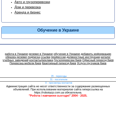
Авто и грузоперевозки
Дом и перевозка
Аренда и бизнес
Обучение в Украине
работа в Украине
резюме в Украине
обучение в Украине
добавить информацию
образец резюме
подписка
ссылки
профессии
должностные инструкции
каталог
учебных заведений
контакты/реклама
Грузоперевозки Киев
Офисный переезд Киев
Перевозка мебели Киев
Квартирный переезд Киев
Услуги грузчиков Киев
35 - переходы
31 - посетители
0 - просмотры контактов
Администрация сайта не несет ответственности за содержание размещенных
объявлений. При использовании материалов сайта гиперссылка на
https://robotazp.com.ua обязательна.
"Робота і навчання сьогодні" 2004 - 2025.