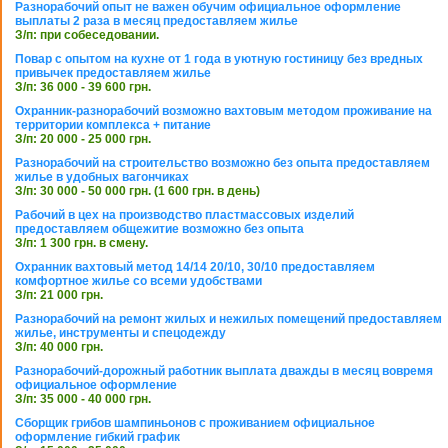
Разнорабочий опыт не важен обучим официальное оформление
выплаты 2 раза в месяц предоставляем жилье
З/п: при собеседовании.
Повар с опытом на кухне от 1 года в уютную гостиницу без вредных
привычек предоставляем жилье
З/п: 36 000 - 39 600 грн.
Охранник-разнорабочий возможно вахтовым методом проживание на
территории комплекса + питание
З/п: 20 000 - 25 000 грн.
Разнорабочий на строительство возможно без опыта предоставляем
жилье в удобных вагончиках
З/п: 30 000 - 50 000 грн. (1 600 грн. в день)
Рабочий в цех на производство пластмассовых изделий
предоставляем общежитие возможно без опыта
З/п: 1 300 грн. в смену.
Охранник вахтовый метод 14/14 20/10, 30/10 предоставляем
комфортное жилье со всеми удобствами
З/п: 21 000 грн.
Разнорабочий на ремонт жилых и нежилых помещений предоставляем
жилье, инструменты и спецодежду
З/п: 40 000 грн.
Разнорабочий-дорожный работник выплата дважды в месяц вовремя
официальное оформление
З/п: 35 000 - 40 000 грн.
Сборщик грибов шампиньонов с проживанием официальное
оформление гибкий график