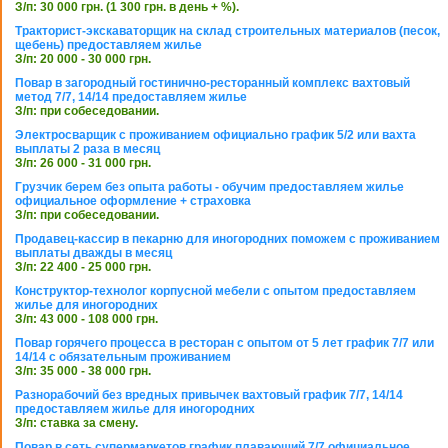
З/п: 30 000 грн. (1 300 грн. в день + %).
Тракторист-экскаваторщик на склад строительных материалов (песок,
щебень) предоставляем жилье
З/п: 20 000 - 30 000 грн.
Повар в загородный гостинично-ресторанный комплекс вахтовый
метод 7/7, 14/14 предоставляем жилье
З/п: при собеседовании.
Электросварщик с проживанием официально график 5/2 или вахта
выплаты 2 раза в месяц
З/п: 26 000 - 31 000 грн.
Грузчик берем без опыта работы - обучим предоставляем жилье
официальное оформление + страховка
З/п: при собеседовании.
Продавец-кассир в пекарню для иногородних поможем с проживанием
выплаты дважды в месяц
З/п: 22 400 - 25 000 грн.
Конструктор-технолог корпусной мебели с опытом предоставляем
жилье для иногородних
З/п: 43 000 - 108 000 грн.
Повар горячего процесса в ресторан с опытом от 5 лет график 7/7 или
14/14 с обязательным проживанием
З/п: 35 000 - 38 000 грн.
Разнорабочий без вредных привычек вахтовый график 7/7, 14/14
предоставляем жилье для иногородних
З/п: ставка за смену.
Повар в сеть супермаркетов график плавающий 7/7 официальное