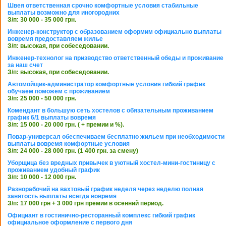
Швея ответственная срочно комфортные условия стабильные
выплаты возможно для иногородних
З/п: 30 000 - 35 000 грн.
Инженер-конструктор с образованием оформим официально выплаты
вовремя предоставляем жилье
З/п: высокая, при собеседовании.
Инженер-технолог на призводство ответственный обеды и проживание
за наш счет
З/п: высокая, при собеседовании.
Автомойщик-администратор комфортные условия гибкий график
обучаем поможем с проживанием
З/п: 25 000 - 50 000 грн.
Комендант в большую сеть хостелов с обязательным проживанием
график 6/1 выплаты вовремя
З/п: 15 000 - 20 000 грн. ( + премии и %).
Повар-универсал обеспечиваем бесплатно жильем при необходимости
выплаты вовремя комфортные условия
З/п: 24 000 - 28 000 грн. (1 400 грн. за смену)
Уборщица без вредных привычек в уютный хостел-мини-гостиницу с
проживанием удобный график
З/п: 10 000 - 12 000 грн.
Разнорабочий на вахтовый график неделя через неделю полная
занятость выплаты всегда вовремя
З/п: 17 000 грн + 3 000 грн премии в осенний период.
Официант в гостинично-ресторанный комплекс гибкий график
официальное оформление с первого дня