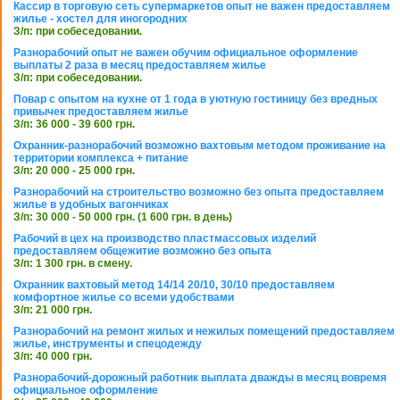
Кассир в торговую сеть супермаркетов опыт не важен предоставляем
жилье - хостел для иногородних
З/п: при собеседовании.
Разнорабочий опыт не важен обучим официальное оформление
выплаты 2 раза в месяц предоставляем жилье
З/п: при собеседовании.
Повар с опытом на кухне от 1 года в уютную гостиницу без вредных
привычек предоставляем жилье
З/п: 36 000 - 39 600 грн.
Охранник-разнорабочий возможно вахтовым методом проживание на
территории комплекса + питание
З/п: 20 000 - 25 000 грн.
Разнорабочий на строительство возможно без опыта предоставляем
жилье в удобных вагончиках
З/п: 30 000 - 50 000 грн. (1 600 грн. в день)
Рабочий в цех на производство пластмассовых изделий
предоставляем общежитие возможно без опыта
З/п: 1 300 грн. в смену.
Охранник вахтовый метод 14/14 20/10, 30/10 предоставляем
комфортное жилье со всеми удобствами
З/п: 21 000 грн.
Разнорабочий на ремонт жилых и нежилых помещений предоставляем
жилье, инструменты и спецодежду
З/п: 40 000 грн.
Разнорабочий-дорожный работник выплата дважды в месяц вовремя
официальное оформление