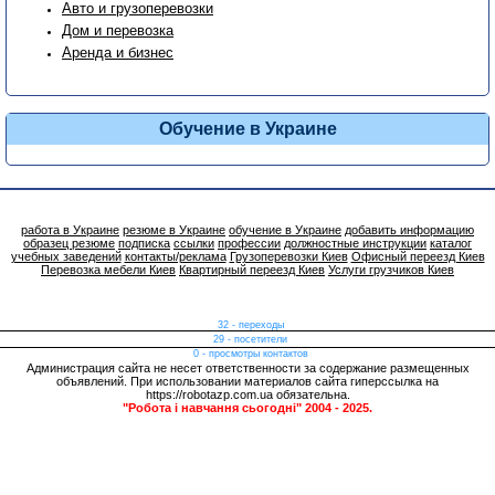
Авто и грузоперевозки
Дом и перевозка
Аренда и бизнес
Обучение в Украине
работа в Украине
резюме в Украине
обучение в Украине
добавить информацию
образец резюме
подписка
ссылки
профессии
должностные инструкции
каталог
учебных заведений
контакты/реклама
Грузоперевозки Киев
Офисный переезд Киев
Перевозка мебели Киев
Квартирный переезд Киев
Услуги грузчиков Киев
32 - переходы
29 - посетители
0 - просмотры контактов
Администрация сайта не несет ответственности за содержание размещенных
объявлений. При использовании материалов сайта гиперссылка на
https://robotazp.com.ua обязательна.
"Робота і навчання сьогодні" 2004 - 2025.