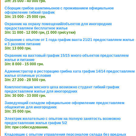
З/п: 35 000 - 40 000 грн.
Сборщик грибов шампиньонов с проживанием официальное
оформление гибкий график
З/п: 15 000 - 25 000 грн.
Охранник на охрану помещений/объектов для иногородних
предоставляем бесплатное жилье
З/п: 11 000 - 12 000 грн, (1 000 грн/сутки)
Охранник с опытом от 1 года график вахта 21/21 предоставляем жилье
и 3 разовое питание
З/п: 13 000 грн.
Охранник на вахтовый график 15/15 много объектов предоставляем
жилье и питание
З/п: 8 000 - 15 000 грн.
Администратор в ресторацию грибна хата график 14/14 предоставляем
жилье отличные условия
З/п: 27 200 - 28 500 грн.
Комплектовщик мясного цеха возможно студент гибкий график
предоставляем жилье для иногородних
З/п: 30 000 - 33 000 грн.
Заведующий складом официальное оформление предоставляем
общежитие для иногородних
З/п: 35 000 грн.
Электрик желательно с опытом на полную занятость возможно
предоставление жилья график 5/2
З/п: при собеседовании.
Кладовщик с опытом управления персоналом склада без вредных