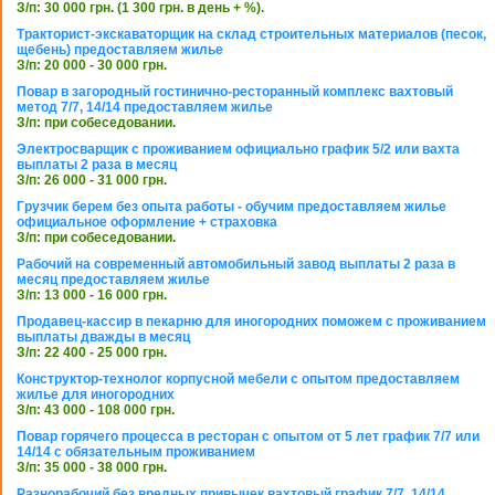
З/п: 30 000 грн. (1 300 грн. в день + %).
Тракторист-экскаваторщик на склад строительных материалов (песок,
щебень) предоставляем жилье
З/п: 20 000 - 30 000 грн.
Повар в загородный гостинично-ресторанный комплекс вахтовый
метод 7/7, 14/14 предоставляем жилье
З/п: при собеседовании.
Электросварщик с проживанием официально график 5/2 или вахта
выплаты 2 раза в месяц
З/п: 26 000 - 31 000 грн.
Грузчик берем без опыта работы - обучим предоставляем жилье
официальное оформление + страховка
З/п: при собеседовании.
Рабочий на современный автомобильный завод выплаты 2 раза в
месяц предоставляем жилье
З/п: 13 000 - 16 000 грн.
Продавец-кассир в пекарню для иногородних поможем с проживанием
выплаты дважды в месяц
З/п: 22 400 - 25 000 грн.
Конструктор-технолог корпусной мебели с опытом предоставляем
жилье для иногородних
З/п: 43 000 - 108 000 грн.
Повар горячего процесса в ресторан с опытом от 5 лет график 7/7 или
14/14 с обязательным проживанием
З/п: 35 000 - 38 000 грн.
Разнорабочий без вредных привычек вахтовый график 7/7, 14/14