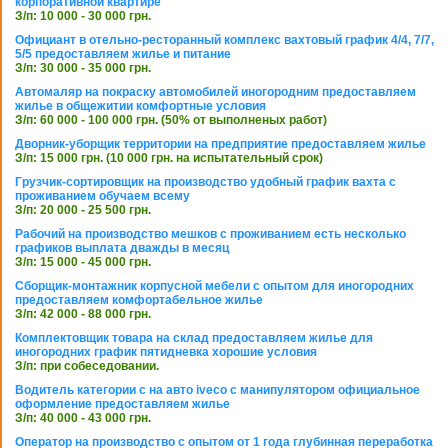
корпоративной квартире
З/п: 10 000 - 30 000 грн.
Официант в отельно-ресторанный комплекс вахтовый график 4/4, 7/7,
5/5 предоставляем жилье и питание
З/п: 30 000 - 35 000 грн.
Автомаляр на покраску автомобилей иногородним предоставляем
жилье в общежитии комфортные условия
З/п: 60 000 - 100 000 грн. (50% от выполненых работ)
Дворник-уборщик территории на предприятие предоставляем жилье
З/п: 15 000 грн. (10 000 грн. на испытательный срок)
Грузчик-сортировщик на производство удобный график вахта с
проживанием обучаем всему
З/п: 20 000 - 25 500 грн.
Рабочий на производство мешков с проживанием есть несколько
графиков выплата дважды в месяц
З/п: 15 000 - 45 000 грн.
Сборщик-монтажник корпусной мебели с опытом для иногородних
предоставляем комфортабельное жилье
З/п: 42 000 - 88 000 грн.
Комплектовщик товара на склад предоставляем жилье для
иногородних график пятидневка хорошие условия
З/п: при собеседовании.
Водитель категории с на авто iveco с манипулятором официальное
оформление предоставляем жилье
З/п: 40 000 - 43 000 грн.
Оператор на производство с опытом от 1 года глубинная переработка