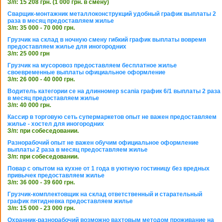
З/п: 15 208 грн. (1 000 грн. в смену)
Сварщик-монтажник металлоконструкций удобный график выплаты 2
раза в месяц предоставляем жилье
З/п: 35 000 - 70 000 грн.
Грузчик на склад в ночную смену гибкий график выплаты вовремя
предоставляем жилье для иногородних
З/п: 25 000 грн
Грузчик на мусоровоз предоставляем бесплатное жилье
своевременные выплаты официальное оформление
З/п: 26 000 - 40 000 грн.
Водитель категории се на длинномер scania график 6/1 выплаты 2 раза
в месяц предоставляем жилье
З/п: 40 000 грн.
Кассир в торговую сеть супермаркетов опыт не важен предоставляем
жилье - хостел для иногородних
З/п: при собеседовании.
Разнорабочий опыт не важен обучим официальное оформление
выплаты 2 раза в месяц предоставляем жилье
З/п: при собеседовании.
Повар с опытом на кухне от 1 года в уютную гостиницу без вредных
привычек предоставляем жилье
З/п: 36 000 - 39 600 грн.
Грузчик-комплектовщик на склад ответственный и старательный
график пятидневка предоставляем жилье
З/п: 15 000 - 23 000 грн.
Охранник-разнорабочий возможно вахтовым методом проживание на