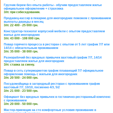
Грузчик берем без опыта работы - обучим предоставляем жилье
официальное оформление + страховка
З/п: при собеседовании.
Продавец-кассир в пекарню для иногородних поможем с проживанием
выплаты дважды в месяц
З/п: 22 400 - 25 000 грн.
Конструктор-технолог корпусной мебели с опытом предоставляем
жилье для иногородних
З/п: 43 000 - 108 000 грн.
Повар горячего процесса в ресторан с опытом от 5 лет график 7/7 или
14/14 с обязательным проживанием
З/п: 35 000 - 38 000 грн.
Разнорабочий без вредных привычек вахтовый график 7/7, 14/14
предоставляем жилье для иногородних
З/п: ставка за смену.
Повар в сеть супермаркетов график плавающий 7/7 официальное
оформление помощь с жильем для иногородних
З/п: 20 500 - 24 000 грн.
Посудомойщица в загородный ресторан с проживанием график
вахтовый 7/7, 10/10, посменно 4/3, 5/2
З/п: 21 000 - 23 500 грн.
Официант без вредных привычек в гостинично-ресторанный комплекс
с проживанием
З/п: 20 000 - 50 000 грн.
Мастер-приемщик на сто комфортные условия проживание в