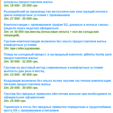
кукурузы предоставляем жилье
З/п: 18 000 - 20 000 грн
Разнорабочий на производство металлических конструкций полного
цикла комфортные условия с проживанием
З/п: 27 000 - 35 000 грн.
Комплектовщик с проживанием график 5/2, дневные и ночные смены
(неделя через неделю) официально
З/п: от 30 000 грн./месяц (почасовая оплата + кол-во складских
операций).
Грузчик-комплектовщик возможно без опыта предоставляем жилье
комфортные условия
З/п: при собеседовании.
Повар на холодный процесс в загородный комплекс glibivka family park
предоставляем жилье
З/п: 30 000 - 32 000 грн.
Грузчик на вахтовый метод современные и комфортные условия
выплаты два раза в месяц
З/п: 23 000 - 40 000 грн
Кладовщик возможно без опыта всему научим частичная компенсация
питания предоставляем жилье
З/п: 20 000 - 30 000 грн.
Грузчик без вредных привычек обеспечим жильем при необходимости
официальное оформление
З/п: 25 000 грн.
Горничная в отель без вредных привычек порядочная и трудолюбивая
вахта 5/5 с проживанием и питанием