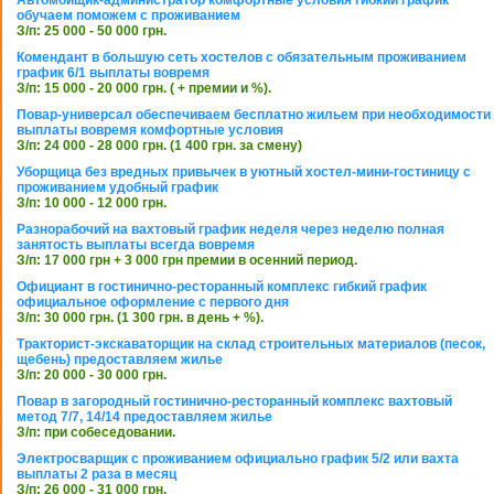
Автомойщик-администратор комфортные условия гибкий график
обучаем поможем с проживанием
З/п: 25 000 - 50 000 грн.
Комендант в большую сеть хостелов с обязательным проживанием
график 6/1 выплаты вовремя
З/п: 15 000 - 20 000 грн. ( + премии и %).
Повар-универсал обеспечиваем бесплатно жильем при необходимости
выплаты вовремя комфортные условия
З/п: 24 000 - 28 000 грн. (1 400 грн. за смену)
Уборщица без вредных привычек в уютный хостел-мини-гостиницу с
проживанием удобный график
З/п: 10 000 - 12 000 грн.
Разнорабочий на вахтовый график неделя через неделю полная
занятость выплаты всегда вовремя
З/п: 17 000 грн + 3 000 грн премии в осенний период.
Официант в гостинично-ресторанный комплекс гибкий график
официальное оформление с первого дня
З/п: 30 000 грн. (1 300 грн. в день + %).
Тракторист-экскаваторщик на склад строительных материалов (песок,
щебень) предоставляем жилье
З/п: 20 000 - 30 000 грн.
Повар в загородный гостинично-ресторанный комплекс вахтовый
метод 7/7, 14/14 предоставляем жилье
З/п: при собеседовании.
Электросварщик с проживанием официально график 5/2 или вахта
выплаты 2 раза в месяц
З/п: 26 000 - 31 000 грн.