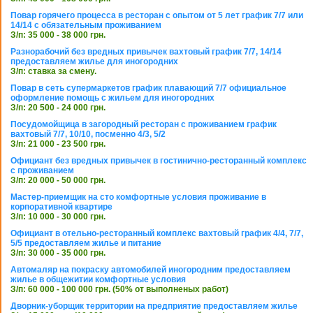
Повар горячего процесса в ресторан с опытом от 5 лет график 7/7 или
14/14 с обязательным проживанием
З/п: 35 000 - 38 000 грн.
Разнорабочий без вредных привычек вахтовый график 7/7, 14/14
предоставляем жилье для иногородних
З/п: ставка за смену.
Повар в сеть супермаркетов график плавающий 7/7 официальное
оформление помощь с жильем для иногородних
З/п: 20 500 - 24 000 грн.
Посудомойщица в загородный ресторан с проживанием график
вахтовый 7/7, 10/10, посменно 4/3, 5/2
З/п: 21 000 - 23 500 грн.
Официант без вредных привычек в гостинично-ресторанный комплекс
с проживанием
З/п: 20 000 - 50 000 грн.
Мастер-приемщик на сто комфортные условия проживание в
корпоративной квартире
З/п: 10 000 - 30 000 грн.
Официант в отельно-ресторанный комплекс вахтовый график 4/4, 7/7,
5/5 предоставляем жилье и питание
З/п: 30 000 - 35 000 грн.
Автомаляр на покраску автомобилей иногородним предоставляем
жилье в общежитии комфортные условия
З/п: 60 000 - 100 000 грн. (50% от выполненых работ)
Дворник-уборщик территории на предприятие предоставляем жилье