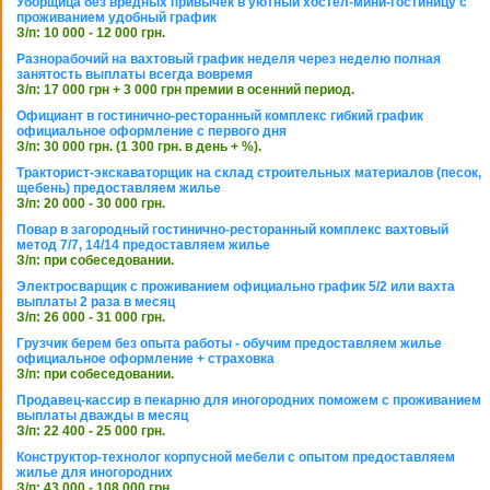
Уборщица без вредных привычек в уютный хостел-мини-гостиницу с
проживанием удобный график
З/п: 10 000 - 12 000 грн.
Разнорабочий на вахтовый график неделя через неделю полная
занятость выплаты всегда вовремя
З/п: 17 000 грн + 3 000 грн премии в осенний период.
Официант в гостинично-ресторанный комплекс гибкий график
официальное оформление с первого дня
З/п: 30 000 грн. (1 300 грн. в день + %).
Тракторист-экскаваторщик на склад строительных материалов (песок,
щебень) предоставляем жилье
З/п: 20 000 - 30 000 грн.
Повар в загородный гостинично-ресторанный комплекс вахтовый
метод 7/7, 14/14 предоставляем жилье
З/п: при собеседовании.
Электросварщик с проживанием официально график 5/2 или вахта
выплаты 2 раза в месяц
З/п: 26 000 - 31 000 грн.
Грузчик берем без опыта работы - обучим предоставляем жилье
официальное оформление + страховка
З/п: при собеседовании.
Продавец-кассир в пекарню для иногородних поможем с проживанием
выплаты дважды в месяц
З/п: 22 400 - 25 000 грн.
Конструктор-технолог корпусной мебели с опытом предоставляем
жилье для иногородних
З/п: 43 000 - 108 000 грн.