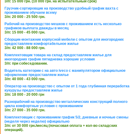
З/п: 15 000 грн. (10 000 грн. на испытательный срок)
Грузчик-сортировщик на производство удобный график вахта с
проживанием обучаем всему
З/п: 20 000 - 25 500 грн.
Рабочий на производство мешков с проживанием есть несколько
графиков выплата дважды в месяц
З/п: 15 000 - 45 000 грн.
Сборщик-монтажник корпусной мебели с опытом для иногородних
предоставляем комфортабельное жилье
З/п: 42 000 - 88 000 грн.
Комплектовщик товара на склад предоставляем жилье для
иногородних график пятидневка хорошие условия
З/п: при собеседовании.
Водитель категории с на авто iveco с манипулятором официальное
оформление предоставляем жилье
З/п: 40 000 - 43 000 грн.
Оператор на производство с опытом от 1 года глубинная переработка
кукурузы предоставляем жилье
З/п: 18 000 - 20 000 грн
Разнорабочий на производство металлических конструкций полного
цикла комфортные условия с проживанием
З/п: 27 000 - 35 000 грн.
Комплектовщик с проживанием график 5/2, дневные и ночные смены
(неделя через неделю) официально
З/п: от 30 000 грн./месяц (почасовая оплата + кол-во складских
операций).