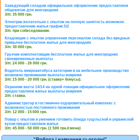
Заведующий складом официальное оформление предоставляем
общежитие для иногородних
З/п: 35 000 грн.
Электрик желательно с опытом на полную занятость возможно
предоставление жилья график 5/2
З/п: при собеседовании.
Кладовщик с опытом управления персоналом склада без вредных
привычек бесплатное жилье для иногородних
З/п: 30 000 грн.
Грузчик-комплектовщик бесплатное жилье для иногородних
своевременные выплаты
З/п: 24 000 - 26 000 грн.
Водитель микроавтобуса категории в на мебельное производство
возможно проживание выплаты вовремя
З/п: 15 000 - 20 000 грн. (ставка+ бонусы).
Охранник вахта 14/14 на одной локации официальное оформление
предоставляем жилье выплаты вовремя
З/п: ставка.
Администратор в гостинично-оздоровительный комплекс с
возможностью постоянного проживания
З/п: 12 000 - 15 000 грн.
Повар с опытом и умением готовить блюда гуцульской и украинской
кухни предоставляем жилье
З/п: 45 000 - 50 000 грн. (1 500 грн./смена)
"Робота і навчання сьогодні"