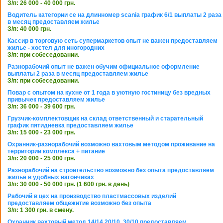
З/п: 26 000 - 40 000 грн.
Водитель категории се на длинномер scania график 6/1 выплаты 2 раза
в месяц предоставляем жилье
З/п: 40 000 грн.
Кассир в торговую сеть супермаркетов опыт не важен предоставляем
жилье - хостел для иногородних
З/п: при собеседовании.
Разнорабочий опыт не важен обучим официальное оформление
выплаты 2 раза в месяц предоставляем жилье
З/п: при собеседовании.
Повар с опытом на кухне от 1 года в уютную гостиницу без вредных
привычек предоставляем жилье
З/п: 36 000 - 39 600 грн.
Грузчик-комплектовщик на склад ответственный и старательный
график пятидневка предоставляем жилье
З/п: 15 000 - 23 000 грн.
Охранник-разнорабочий возможно вахтовым методом проживание на
территории комплекса + питание
З/п: 20 000 - 25 000 грн.
Разнорабочий на строительство возможно без опыта предоставляем
жилье в удобных вагончиках
З/п: 30 000 - 50 000 грн. (1 600 грн. в день)
Рабочий в цех на производство пластмассовых изделий
предоставляем общежитие возможно без опыта
З/п: 1 300 грн. в смену.
Охранник вахтовый метод 14/14 20/10, 30/10 предоставляем