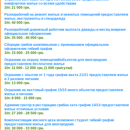
комфортное жилье со всеми удобствами
З/п: 21 000 грн.
Разнорабочий на ремонт жилых и нежилых помещений предоставляем
жилье, инструменты и спецодежду
З/п: 40 000 грн.
Разнорабочий-дорожный работник выплата дважды в месяц вовремя
официальное оформление
З/п: 35 000 - 40 000 грн.
Сборщик грибов шампиньонов с проживанием официальное
оформление гибкий график
З/п: 15 000 - 25 000 грн.
Охранник на охрану помещений/объектов для иногородних
предоставляем бесплатное жилье
З/п: 11 000 - 12 000 грн, (1 000 грн/сутки)
Охранник с опытом от 1 года график вахта 21/21 предоставляем жилье
и 3 разовое питание
З/п: 13 000 грн.
Охранник на вахтовый график 15/15 много объектов предоставляем
жилье и питание
З/п: 8 000 - 15 000 грн.
Администратор в ресторацию грибна хата график 14/14 предоставляем
жилье отличные условия
З/п: 27 200 - 28 500 грн.
Комплектовщик мясного цеха возможно студент гибкий график
предоставляем жилье для иногородних
З/п: 30 000 - 33 000 грн.