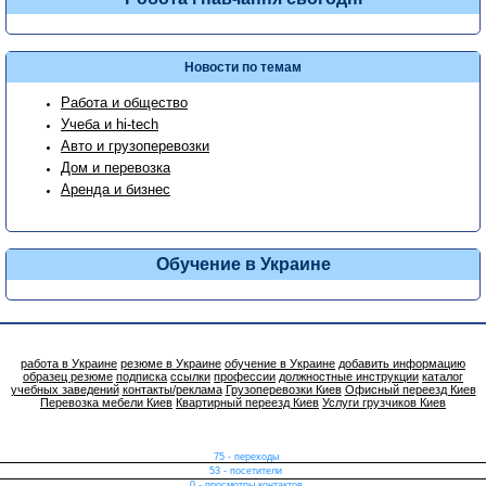
Новости по темам
Работа и общество
Учеба и hi-tech
Авто и грузоперевозки
Дом и перевозка
Аренда и бизнес
Обучение в Украине
работа в Украине
резюме в Украине
обучение в Украине
добавить информацию
образец резюме
подписка
ссылки
профессии
должностные инструкции
каталог
учебных заведений
контакты/реклама
Грузоперевозки Киев
Офисный переезд Киев
Перевозка мебели Киев
Квартирный переезд Киев
Услуги грузчиков Киев
75 - переходы
53 - посетители
0 - просмотры контактов