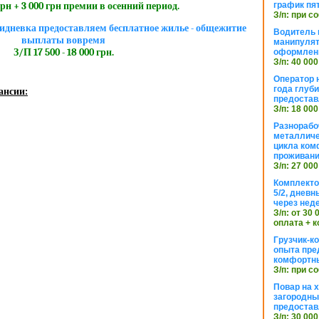
график пя
грн + 3 000 грн премии в осенний период.
З/п: при с
идневка предоставляем бесплатное жилье - общежитие
Водитель к
выплаты вовремя
манипуля
З/П 17 500 - 18 000 грн.
оформлен
З/п: 40 000
Оператор 
года глуб
ансии:
предостав
З/п: 18 000
Разнорабо
металличе
цикла ком
проживан
З/п: 27 000
Комплекто
5/2, днев
через нед
З/п: от 30
оплата + к
Грузчик-к
опыта пре
комфортн
З/п: при с
Повар на 
загородный
предостав
З/п: 30 000