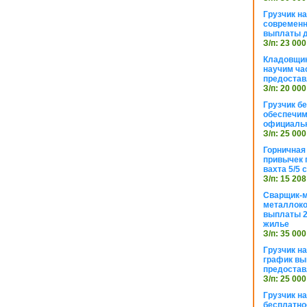
Грузчик н
современн
выплаты д
З/п: 23 000
Кладовщик
научим ча
предостав
З/п: 20 000
Грузчик б
обеспечим
официаль
З/п: 25 000
Горничная
привычек 
вахта 5/5
З/п: 15 208
Сварщик-
металлоко
выплаты 2
жилье
З/п: 35 000
Грузчик на
график вы
предостав
З/п: 25 000
Грузчик н
бесплатно