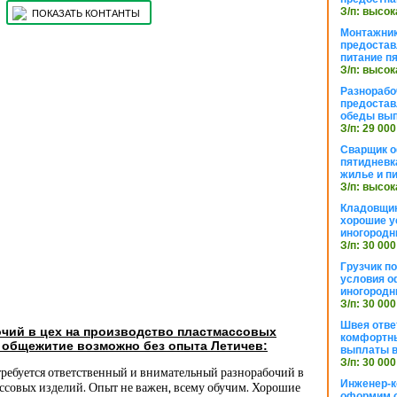
З/п: высок
ПОКАЗАТЬ КОНТАНТЫ
Монтажник
предостав
питание п
З/п: высок
Разнорабо
предостав
обеды вы
З/п: 29 000
Сварщик 
пятидневк
жилье и п
З/п: высок
Кладовщи
хорошие у
иногородн
З/п: 30 000
Грузчик п
условия о
иногородн
З/п: 30 000
Швея отве
чий в цех на производство пластмассовых
комфортны
 общежитие возможно без опыта Летичев:
выплаты в
З/п: 30 000
требуется ответственный и внимательный разнорабочий в
Инженер-к
ассовых изделий. Опыт не важен, всему обучим. Хорошие
оформим 