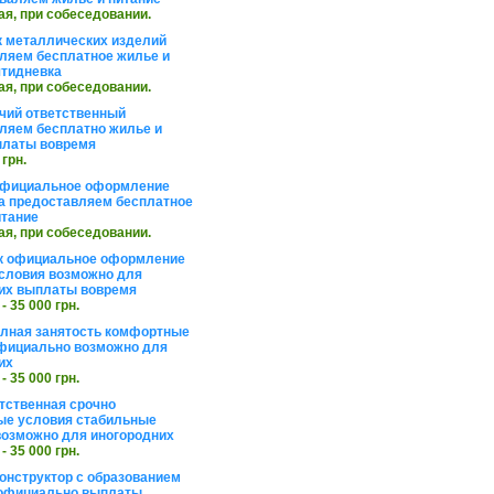
ая, при собеседовании.
 металлических изделий
ляем бесплатное жилье и
ятидневка
ая, при собеседовании.
чий ответственный
ляем бесплатно жилье и
платы вовремя
 грн.
официальное оформление
а предоставляем бесплатное
итание
ая, при собеседовании.
к официальное оформление
словия возможно для
их выплаты вовремя
 - 35 000 грн.
олная занятость комфортные
фициально возможно для
их
 - 35 000 грн.
тственная срочно
е условия стабильные
озможно для иногородних
 - 35 000 грн.
онструктор с образованием
официально выплаты