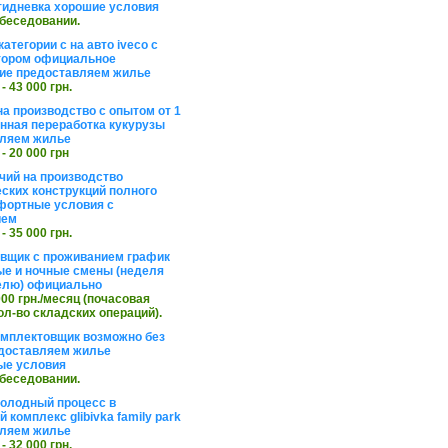
тидневка хорошие условия
обеседовании.
атегории с на авто iveco с
тором официальное
ие предоставляем жилье
 - 43 000 грн.
на производство с опытом от 1
инная переработка кукурузы
ляем жилье
 - 20 000 грн
чий на производство
ских конструкций полного
фортные условия с
ием
 - 35 000 грн.
вщик с проживанием график
ные и ночные смены (неделя
елю) официально
 000 грн./месяц (почасовая
ол-во складских операций).
омплектовщик возможно без
доставляем жилье
ые условия
обеседовании.
холодный процесс в
 комплекс glibivka family park
ляем жилье
 - 32 000 грн.