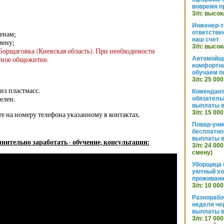
вовремя п
З/п: высок
Инженер-т
ответстве
енам;
наш счет
мену;
З/п: высок
Борщаговка (Киевская область). При необходимости
Автомойщ
тное общежитие.
комфортны
обучаем п
З/п: 25 000
из пластмасс.
Комендант
елен.
обязатель
выплаты 
З/п: 15 000
те на номеру телефона указанному в контактах.
Повар-уни
бесплатно
выплаты 
нительно заработать - обучение, консультации:
З/п: 24 000
смену)
Уборщица 
уютный хо
проживани
З/п: 10 000
Разнорабо
неделя че
выплаты в
З/п: 17 000