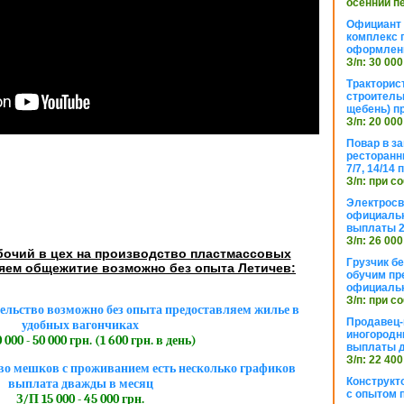
осенний п
Официант 
комплекс 
оформлени
З/п: 30 000
Тракторис
строитель
щебень) п
З/п: 20 000
Повар в з
ресторанн
7/7, 14/14
З/п: при с
Электросв
официальн
выплаты 2
З/п: 26 000
бочий в цех на производство пластмассовых
Грузчик бе
яем общежитие возможно без опыта Летичев:
обучим пр
официальн
З/п: при с
ельство возможно без опыта предоставляем жилье в
Продавец-
удобных вагончиках
иногородн
 000 - 50 000 грн. (1 600 грн. в день)
выплаты 
З/п: 22 400
во мешков с проживанием есть несколько графиков
Конструкт
выплата дважды в месяц
с опытом 
З/П 15 000 - 45 000 грн.