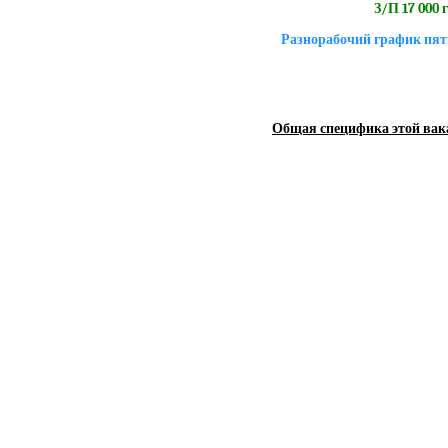
З/П 17 000 
Разнорабочий график пят
Общая специфика этой вак