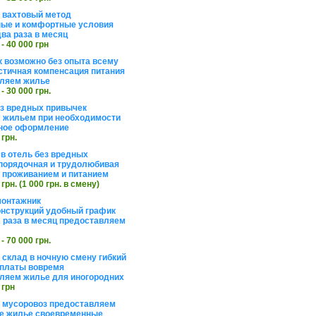
а вахтовый метод
ые и комфортные условия
ва раза в месяц
 - 40 000 грн
 возможно без опыта всему
стичная компенсация питания
ляем жилье
 - 30 000 грн.
ез вредных привычек
 жильем при необходимости
ное оформление
 грн.
 в отель без вредных
порядочная и трудолюбивая
 с проживанием и питанием
 грн. (1 000 грн. в смену)
монтажник
нструкций удобный график
 раза в месяц предоставляем
 - 70 000 грн.
 склад в ночную смену гибкий
платы вовремя
ляем жилье для иногородних
 грн
а мусоровоз предоставляем
е жилье своевременные