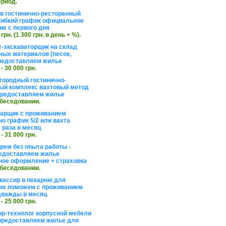
ериод.
в гостинично-ресторанный
гибкий график официальное
е с первого дня
 грн. (1 300 грн. в день + %).
т-экскаваторщик на склад
ных материалов (песок,
редоставляем жилье
 - 30 000 грн.
агородный гостинично-
ый комплекс вахтовый метод
 предоставляем жилье
обеседовании.
арщик с проживанием
о график 5/2 или вахта
 раза в месяц
 - 31 000 грн.
рем без опыта работы -
едоставляем жилье
ое оформление + страховка
обеседовании.
кассир в пекарню для
их поможем с проживанием
дважды в месяц
 - 25 000 грн.
ор-технолог корпусной мебели
предоставляем жилье для