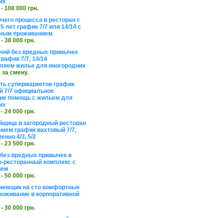
их
 - 108 000 грн.
чего процесса в ресторан с
5 лет график 7/7 или 14/14 с
ьным проживанием
 - 38 000 грн.
чий без вредных привычек
рафик 7/7, 14/14
ляем жилье для иногородних
а за смену.
еть супермаркетов график
 7/7 официальное
е помощь с жильем для
их
 - 24 000 грн.
щица в загородный ресторан
нием график вахтовый 7/7,
енно 4/3, 5/2
 - 23 500 грн.
без вредных привычек в
о-ресторанный комплекс с
ием
 - 50 000 грн.
иемщик на сто комфортные
роживание в корпоративной
 - 30 000 грн.