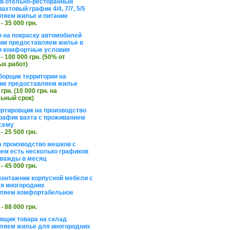
в отельно-ресторанный
ахтовый график 4/4, 7/7, 5/5
ляем жилье и питание
 - 35 000 грн.
 на покраску автомобилей
им предоставляем жилье в
и комфортные условия
 - 100 000 грн. (50% от
х работ)
борщик территории на
ие предоставляем жилье
 грн. (10 000 грн. на
ьный срок)
ортировщик на производство
рафик вахта с проживанием
сему
 - 25 500 грн.
а производство мешков с
ем есть несколько графиков
важды в месяц
 - 45 000 грн.
онтажник корпусной мебели с
я иногородних
вляем комфортабельное
 - 88 000 грн.
вщик товара на склад
ляем жилье для иногородних