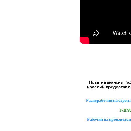
Новые вакансии Ра
изделий предоставл
Разнорабочий на строит
З/П 30
Рабочий на производст