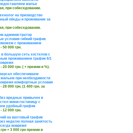
редоставляем жилье
ая, при собеседовании.
ехнолог на призводство
нный обеды и проживание за
ая, при собеседовании.
ик-администратор
е условия гибкий график
оможем с проживанием
 - 50 000 грн.
 в большую сеть хостелов с
ным проживанием график 6/1
вовремя
 - 20 000 грн. ( + премии и %).
версал обеспечиваем
 жильем при необходимости
вовремя комфортные условия
 - 28 000 грн. (1 400 грн. за
без вредных привычек в
стел-мини-гостиницу с
ем удобный график
 - 12 000 грн.
чий на вахтовый график
рез неделю полная занятость
сегда вовремя
 грн + 3 000 грн премии в