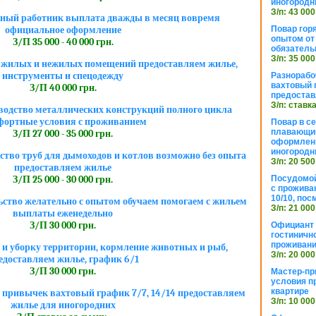
иногородн
З/п: 43 000
ный работник выплата дважды в месяц вовремя
Повар горя
официальное оформление
опытом от 
З/П 35 000 - 40 000 грн.
обязател
З/п: 35 000
 жилых и нежилых помещений предоставляем жилье,
инструменты и спецодежду
Разнорабо
вахтовый г
З/П 40 000 грн.
предостав
З/п: ставк
водство металлических конструкций полного цикла
фортные условия с проживанием
Повар в с
плавающий
З/П 27 000 - 35 000 грн.
оформлени
иногородн
ство труб для дымоходов и котлов возможно без опыта
З/п: 20 500
предоставляем жилье
Посудомой
З/П 25 000 - 30 000 грн.
с прожива
10/10, посм
ьство желательно с опытом обучаем помогаем с жильем
З/п: 21 000
выплаты еженедельно
З/П 30 000 грн.
Официант 
гостиничн
проживан
 и уборку территории, кормление животных и рыб,
З/п: 20 000
едоставляем жилье, график 6/1
З/П 30 000 грн.
Мастер-пр
условия п
квартире
 привычек вахтовый график 7/7, 14/14 предоставляем
З/п: 10 000
жилье для иногородних