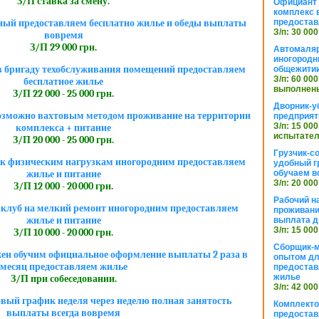
З/П ставка за смену.
Официант 
комплекс в
предостав
ный предоставляем бесплатно жилье и обеды выплаты
З/п: 30 000
вовремя
З/П 29 000 грн.
Автомаляр
иногородн
в бригаду техобслуживания помещений предоставляем
общежити
З/п: 60 000
бесплатное жилье
выполнены
З/П 22 000 - 25 000 грн.
Дворник-у
озможно вахтовым методом проживание на территории
предприят
З/п: 15 000
комплекса + питание
испытател
З/П 20 000 - 25 000 грн.
Грузчик-с
 к физическим нагрузкам иногородним предоставляем
удобный г
обучаем в
жилье и питание
З/п: 20 000
З/П 12 000 - 20 000 грн.
Рабочий н
 клуб на мелкий ремонт иногородним предоставляем
проживани
жилье и питание
выплата д
З/п: 15 000
З/П 10 000 - 20 000 грн.
Сборщик-м
жен обучим официальное оформление выплаты 2 раза в
опытом дл
месяц предоставляем жилье
предоста
жилье
З/П при собеседовании.
З/п: 42 000
вый график неделя через неделю полная занятость
Комплекто
выплаты всегда вовремя
предостав