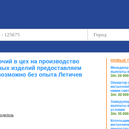
очий в цех на производство
НОВЫЕ 
вых изделий предоставляем
Менеджер 
выплаты в
озможно без опыта Летичев
З/п: 20 000
Оператор с
металлооб
нивки свя
З/п: 30 000
Заведующи
выплаты в
условия
З/п: 35 000
водитель
Котельщик
металличе
предостпа