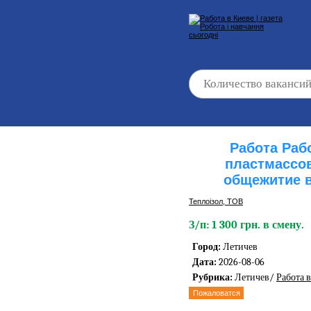
Работа Раб
пластмассо
общежитие в
Теплоізол, ТОВ
З/п: 1 300 грн. в смену.
Город:
Летичев
Дата:
2026-08-06
Рубрика:
Летичев/
Работа 
Пожаловатся