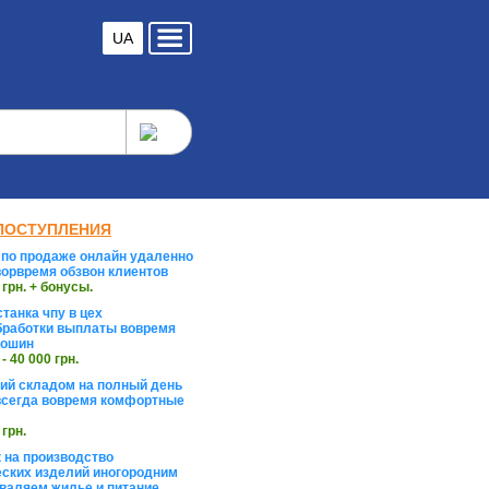
UA
ПОСТУПЛЕНИЯ
по продаже онлайн удаленно
орвремя обзвон клиентов
 грн. + бонусы.
танка чпу в цех
работки выплаты вовремя
тошин
 - 40 000 грн.
й складом на полный день
сегда вовремя комфортные
 грн.
 на производство
ских изделий иногородним
валяем жилье и питание