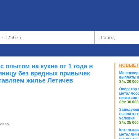
с опытом на кухне от 1 года в
НОВЫЕ 
иницу без вредных привычек
Менеджер 
выплаты в
тавляем жилье Летичев
З/п: 20 000
Оператор с
металлооб
нивки свя
З/п: 30 000
Заведующи
выплаты в
условия
З/п: 35 000
повар
Котельщик
металличе
предостпа