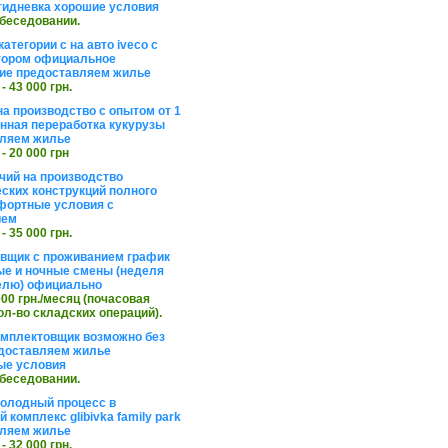
тидневка хорошие условия
обеседовании.
атегории с на авто iveco с
тором официальное
ие предоставляем жилье
 - 43 000 грн.
на производство с опытом от 1
инная переработка кукурузы
ляем жилье
 - 20 000 грн
чий на производство
ских конструкций полного
фортные условия с
ием
 - 35 000 грн.
вщик с проживанием график
ные и ночные смены (неделя
елю) официально
 000 грн./месяц (почасовая
ол-во складских операций).
омплектовщик возможно без
доставляем жилье
ые условия
обеседовании.
холодный процесс в
 комплекс glibivka family park
ляем жилье
 - 32 000 грн.