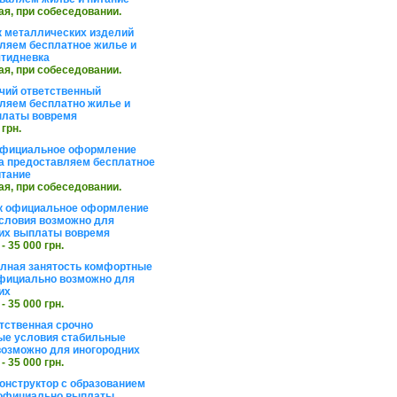
ая, при собеседовании.
 металлических изделий
ляем бесплатное жилье и
ятидневка
ая, при собеседовании.
чий ответственный
ляем бесплатно жилье и
платы вовремя
 грн.
официальное оформление
а предоставляем бесплатное
итание
ая, при собеседовании.
к официальное оформление
словия возможно для
их выплаты вовремя
 - 35 000 грн.
олная занятость комфортные
фициально возможно для
их
 - 35 000 грн.
тственная срочно
е условия стабильные
озможно для иногородних
 - 35 000 грн.
онструктор с образованием
официально выплаты