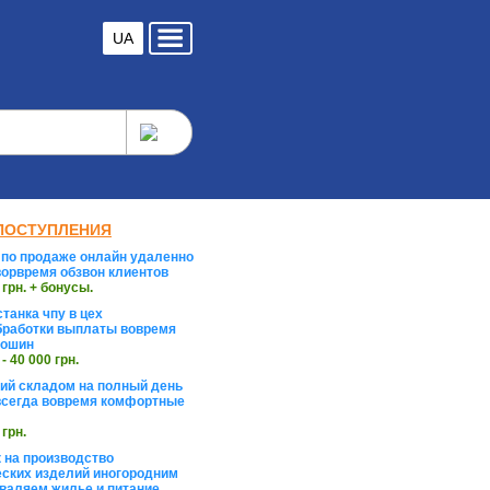
UA
ПОСТУПЛЕНИЯ
по продаже онлайн удаленно
орвремя обзвон клиентов
 грн. + бонусы.
танка чпу в цех
работки выплаты вовремя
тошин
 - 40 000 грн.
й складом на полный день
сегда вовремя комфортные
 грн.
 на производство
ских изделий иногородним
валяем жилье и питание