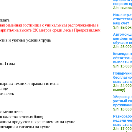
вовремя п
З/п: высок
Инженер-т
ответстве
 плата
наш счет
ая семейная гостиница с уникальным расположением в
З/п: высок
рпатья на высоте 320 метров среди леса.
) Предоставляем
Автомойщ
комфортны
тив и уютные условия труда
обучаем п
З/п: 25 000
Комендант
обязатель
выплаты 
от 1 года
З/п: 15 000
Повар-уни
бесплатно
выплаты 
нарных техник и правил гигиены
З/п: 24 000
манде
смену)
привычек
Уборщица 
уютный хо
проживани
З/п: 10 000
о меню отеля
в качества готовых блюд
Разнорабо
неделя че
ванием продуктов и хранением их на кухне
выплаты в
нитарии и гигиены на кухне
З/п: 17 000