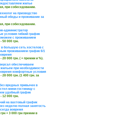
редоставляем жилье
ая, при собеседовании.
ехнолог на призводство
нный обеды и проживание за
ая, при собеседовании.
ик-администратор
е условия гибкий график
оможем с проживанием
 - 50 000 грн.
 в большую сеть хостелов с
ным проживанием график 6/1
вовремя
 - 20 000 грн. ( + премии и %).
версал обеспечиваем
 жильем при необходимости
вовремя комфортные условия
 - 28 000 грн. (1 400 грн. за
без вредных привычек в
стел-мини-гостиницу с
ем удобный график
 - 12 000 грн.
чий на вахтовый график
рез неделю полная занятость
сегда вовремя
 грн + 3 000 грн премии в