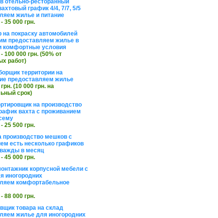
в отельно-ресторанный
ахтовый график 4/4, 7/7, 5/5
ляем жилье и питание
 - 35 000 грн.
 на покраску автомобилей
им предоставляем жилье в
и комфортные условия
 - 100 000 грн. (50% от
х работ)
борщик территории на
ие предоставляем жилье
 грн. (10 000 грн. на
ьный срок)
ортировщик на производство
рафик вахта с проживанием
сему
 - 25 500 грн.
а производство мешков с
ем есть несколько графиков
важды в месяц
 - 45 000 грн.
онтажник корпусной мебели с
я иногородних
вляем комфортабельное
 - 88 000 грн.
вщик товара на склад
ляем жилье для иногородних