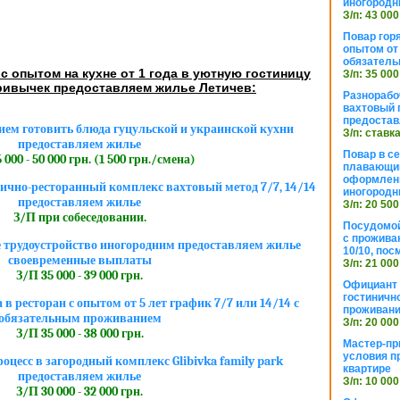
иногородн
З/п: 43 000
Повар горя
опытом от 
обязател
с опытом на кухне от 1 года в уютную гостиницу
З/п: 35 000
ривычек предоставляем жилье Летичев:
Разнорабо
вахтовый г
предостав
ием готовить блюда гуцульской и украинской кухни
З/п: ставк
предоставляем жилье
Повар в с
 000 - 50 000 грн. (1 500 грн./смена)
плавающий
оформлени
ично-ресторанный комплекс вахтовый метод 7/7, 14/14
иногородн
предоставляем жилье
З/п: 20 500
З/П при собеседовании.
Посудомой
с прожива
трудоустройство иногородним предоставляем жилье
10/10, посм
своевременные выплаты
З/п: 21 000
З/П 35 000 - 39 000 грн.
Официант 
гостиничн
 в ресторан с опытом от 5 лет график 7/7 или 14/14 с
проживан
обязательным проживанием
З/п: 20 000
З/П 35 000 - 38 000 грн.
Мастер-пр
условия п
оцесс в загородный комплекс Glibivka family park
квартире
предоставляем жилье
З/п: 10 000
З/П 30 000 - 32 000 грн.