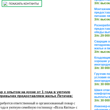
З/п: высок
ПОКАЗАТЬ КОНТАНТЫ
Монтажник
предостав
питание п
З/п: высок
Разнорабо
предостав
обеды вы
З/п: 29 000
Сварщик 
пятидневк
жилье и п
З/п: высок
Кладовщи
хорошие у
иногородн
З/п: 30 000
Грузчик п
условия о
иногородн
З/п: 30 000
Швея отве
р с опытом на кухне от 1 года в уютную
комфортны
 привычек предоставляем жилье Летичев:
выплаты в
З/п: 30 000
требуется ответственный и организованный повар с
Инженер-к
 года в уютную семейную гостиницу «Вілла Квітка» с
оформим 