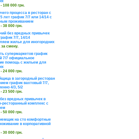
их
 - 108 000 грн.
чего процесса в ресторан с
5 лет график 7/7 или 14/14 с
ьным проживанием
 - 38 000 грн.
чий без вредных привычек
рафик 7/7, 14/14
ляем жилье для иногородних
а за смену.
еть супермаркетов график
 7/7 официальное
е помощь с жильем для
их
 - 24 000 грн.
щица в загородный ресторан
нием график вахтовый 7/7,
енно 4/3, 5/2
 - 23 500 грн.
без вредных привычек в
о-ресторанный комплекс с
ием
 - 50 000 грн.
иемщик на сто комфортные
роживание в корпоративной
 - 30 000 грн.