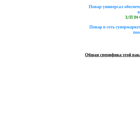
Повар-универсал обеспеч
в
З/П 24 0
Повар в сеть супермарк
пом
Общая специфика этой вак