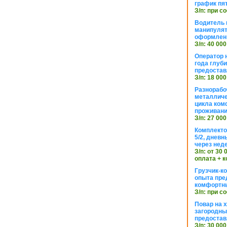
график пя
З/п: при с
Водитель к
манипуля
оформлен
З/п: 40 000
Оператор 
года глуб
предостав
З/п: 18 000
Разнорабо
металличе
цикла ком
проживан
З/п: 27 000
Комплекто
5/2, днев
через нед
З/п: от 30
оплата + к
Грузчик-к
опыта пре
комфортн
З/п: при с
Повар на 
загородный
предостав
З/п: 30 000