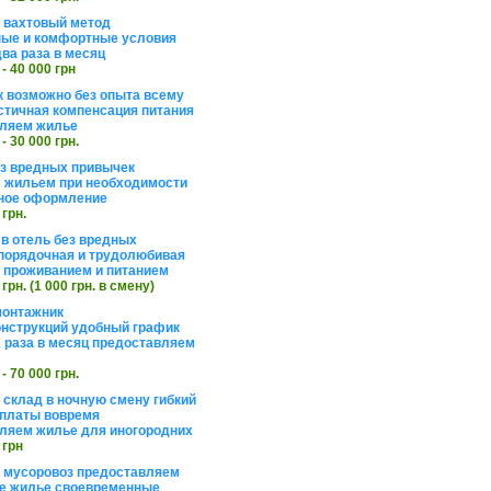
а вахтовый метод
ые и комфортные условия
ва раза в месяц
 - 40 000 грн
 возможно без опыта всему
стичная компенсация питания
ляем жилье
 - 30 000 грн.
ез вредных привычек
 жильем при необходимости
ное оформление
 грн.
 в отель без вредных
порядочная и трудолюбивая
 с проживанием и питанием
 грн. (1 000 грн. в смену)
монтажник
нструкций удобный график
 раза в месяц предоставляем
 - 70 000 грн.
 склад в ночную смену гибкий
платы вовремя
ляем жилье для иногородних
 грн
а мусоровоз предоставляем
е жилье своевременные