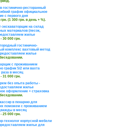
ериод.
в гостинично-ресторанный
гибкий график официальное
е с первого дня
 грн. (1 300 грн. в день + %).
т-экскаваторщик на склад
ных материалов (песок,
редоставляем жилье
 - 30 000 грн.
агородный гостинично-
ый комплекс вахтовый метод
 предоставляем жилье
обеседовании.
арщик с проживанием
о график 5/2 или вахта
 раза в месяц
 - 31 000 грн.
рем без опыта работы -
едоставляем жилье
ое оформление + страховка
обеседовании.
кассир в пекарню для
их поможем с проживанием
дважды в месяц
 - 25 000 грн.
ор-технолог корпусной мебели
предоставляем жилье для