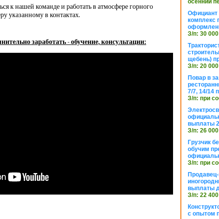
осенний п
ся к нашей команде и работать в атмосфере горного
Официант 
ру указанному в контактах.
комплекс 
оформлени
З/п: 30 000
нительно заработать - обучение, консультации:
Тракторис
строитель
щебень) п
З/п: 20 000
Повар в з
ресторанн
7/7, 14/14
З/п: при с
Электросв
официальн
выплаты 2
З/п: 26 000
Грузчик бе
обучим пр
официальн
З/п: при с
Продавец-
иногородн
выплаты 
З/п: 22 400
Конструкт
с опытом 