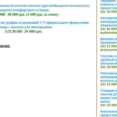
Официант 
комплекс в
иваем бесплатно жильем при необходимости выплаты
предостав
овремя комфортные условия
З/п: 30 000
00 - 28 000 грн. (1 400 грн. за смену)
Автомаляр
иногородн
етов график плавающий 7/7 официальное оформление
общежити
ощь с жильем для иногородних
З/п: 60 000
З/П 20 500 - 24 000 грн.
выполнены
Дворник-у
предприят
ансии:
З/п: 15 000
испытател
Грузчик-с
удобный г
обучаем в
З/п: 20 000
Рабочий н
проживани
выплата д
З/п: 15 000
Сборщик-м
опытом дл
предоста
жилье
З/п: 42 000
Комплекто
предостав