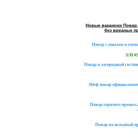
Новые вакансии Повар 
без вредных п
Повар с опытом и умен
З/П 45
Повар в загородный гостин
Шеф-повар официальное 
Повар горячего процесса
Повар на холодный пр