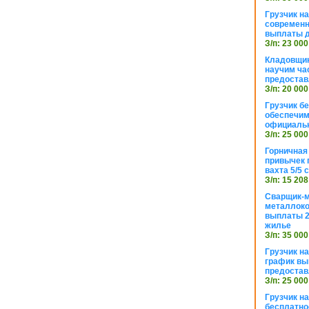
Грузчик н
современн
выплаты д
З/п: 23 000
Кладовщик
научим ча
предостав
З/п: 20 000
Грузчик б
обеспечим
официаль
З/п: 25 000
Горничная
привычек 
вахта 5/5
З/п: 15 208
Сварщик-
металлоко
выплаты 2
жилье
З/п: 35 000
Грузчик на
график вы
предостав
З/п: 25 000
Грузчик н
бесплатно