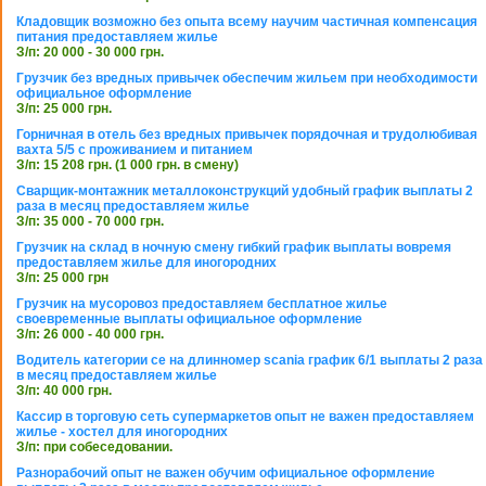
Кладовщик возможно без опыта всему научим частичная компенсация
питания предоставляем жилье
З/п: 20 000 - 30 000 грн.
Грузчик без вредных привычек обеспечим жильем при необходимости
официальное оформление
З/п: 25 000 грн.
Горничная в отель без вредных привычек порядочная и трудолюбивая
вахта 5/5 с проживанием и питанием
З/п: 15 208 грн. (1 000 грн. в смену)
Сварщик-монтажник металлоконструкций удобный график выплаты 2
раза в месяц предоставляем жилье
З/п: 35 000 - 70 000 грн.
Грузчик на склад в ночную смену гибкий график выплаты вовремя
предоставляем жилье для иногородних
З/п: 25 000 грн
Грузчик на мусоровоз предоставляем бесплатное жилье
своевременные выплаты официальное оформление
З/п: 26 000 - 40 000 грн.
Водитель категории се на длинномер scania график 6/1 выплаты 2 раза
в месяц предоставляем жилье
З/п: 40 000 грн.
Кассир в торговую сеть супермаркетов опыт не важен предоставляем
жилье - хостел для иногородних
З/п: при собеседовании.
Разнорабочий опыт не важен обучим официальное оформление