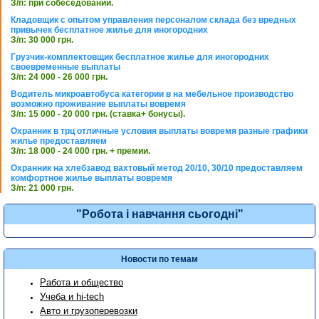
З/п: при собеседовании.
Кладовщик с опытом управления персоналом склада без вредных
привычек бесплатное жилье для иногородних
З/п: 30 000 грн.
Грузчик-комплектовщик бесплатное жилье для иногородних
своевременные выплаты
З/п: 24 000 - 26 000 грн.
Водитель микроавтобуса категории в на мебельное производство
возможно проживание выплаты вовремя
З/п: 15 000 - 20 000 грн. (ставка+ бонусы).
Охранник в трц отличные условия выплаты вовремя разные графики
жилье предоставляем
З/п: 18 000 - 24 000 грн. + премии.
Охранник на хлебзавод вахтовый метод 20/10, 30/10 предоставляем
комфортное жилье выплаты вовремя
З/п: 21 000 грн.
"Робота і навчання сьогодні"
Новости по темам
Работа и общество
Учеба и hi-tech
Авто и грузоперевозки