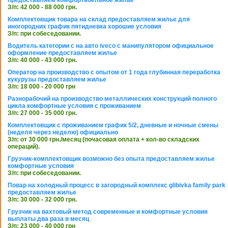
предоставляем комфортабельное жилье
З/п: 42 000 - 88 000 грн.
Комплектовщик товара на склад предоставляем жилье для
иногородних график пятидневка хорошие условия
З/п: при собеседовании.
Водитель категории с на авто iveco с манипулятором официальное
оформление предоставляем жилье
З/п: 40 000 - 43 000 грн.
Оператор на производство с опытом от 1 года глубинная переработка
кукурузы предоставляем жилье
З/п: 18 000 - 20 000 грн
Разнорабочий на производство металлических конструкций полного
цикла комфортные условия с проживанием
З/п: 27 000 - 35 000 грн.
Комплектовщик с проживанием график 5/2, дневные и ночные смены
(неделя через неделю) официально
З/п: от 30 000 грн./месяц (почасовая оплата + кол-во складских
операций).
Грузчик-комплектовщик возможно без опыта предоставляем жилье
комфортные условия
З/п: при собеседовании.
Повар на холодный процесс в загородный комплекс glibivka family park
предоставляем жилье
З/п: 30 000 - 32 000 грн.
Грузчик на вахтовый метод современные и комфортные условия
выплаты два раза в месяц
З/п: 23 000 - 40 000 грн