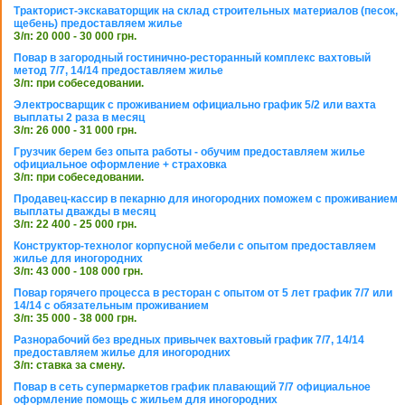
Тракторист-экскаваторщик на склад строительных материалов (песок,
щебень) предоставляем жилье
З/п: 20 000 - 30 000 грн.
Повар в загородный гостинично-ресторанный комплекс вахтовый
метод 7/7, 14/14 предоставляем жилье
З/п: при собеседовании.
Электросварщик с проживанием официально график 5/2 или вахта
выплаты 2 раза в месяц
З/п: 26 000 - 31 000 грн.
Грузчик берем без опыта работы - обучим предоставляем жилье
официальное оформление + страховка
З/п: при собеседовании.
Продавец-кассир в пекарню для иногородних поможем с проживанием
выплаты дважды в месяц
З/п: 22 400 - 25 000 грн.
Конструктор-технолог корпусной мебели с опытом предоставляем
жилье для иногородних
З/п: 43 000 - 108 000 грн.
Повар горячего процесса в ресторан с опытом от 5 лет график 7/7 или
14/14 с обязательным проживанием
З/п: 35 000 - 38 000 грн.
Разнорабочий без вредных привычек вахтовый график 7/7, 14/14
предоставляем жилье для иногородних
З/п: ставка за смену.
Повар в сеть супермаркетов график плавающий 7/7 официальное
оформление помощь с жильем для иногородних