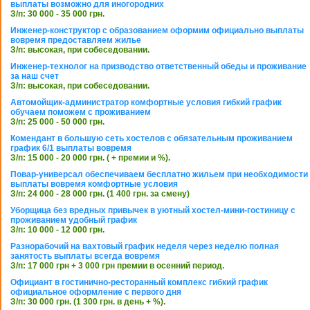
выплаты возможно для иногородних
З/п: 30 000 - 35 000 грн.
Инженер-конструктор с образованием оформим официально выплаты
вовремя предоставляем жилье
З/п: высокая, при собеседовании.
Инженер-технолог на призводство ответственный обеды и проживание
за наш счет
З/п: высокая, при собеседовании.
Автомойщик-администратор комфортные условия гибкий график
обучаем поможем с проживанием
З/п: 25 000 - 50 000 грн.
Комендант в большую сеть хостелов с обязательным проживанием
график 6/1 выплаты вовремя
З/п: 15 000 - 20 000 грн. ( + премии и %).
Повар-универсал обеспечиваем бесплатно жильем при необходимости
выплаты вовремя комфортные условия
З/п: 24 000 - 28 000 грн. (1 400 грн. за смену)
Уборщица без вредных привычек в уютный хостел-мини-гостиницу с
проживанием удобный график
З/п: 10 000 - 12 000 грн.
Разнорабочий на вахтовый график неделя через неделю полная
занятость выплаты всегда вовремя
З/п: 17 000 грн + 3 000 грн премии в осенний период.
Официант в гостинично-ресторанный комплекс гибкий график
официальное оформление с первого дня
З/п: 30 000 грн. (1 300 грн. в день + %).