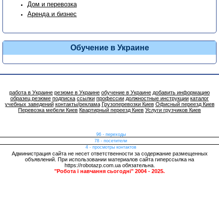
Дом и перевозка
Аренда и бизнес
Обучение в Украине
работа в Украине
резюме в Украине
обучение в Украине
добавить информацию
образец резюме
подписка
ссылки
профессии
должностные инструкции
каталог
учебных заведений
контакты/реклама
Грузоперевозки Киев
Офисный переезд Киев
Перевозка мебели Киев
Квартирный переезд Киев
Услуги грузчиков Киев
96 - переходы
78 - посетители
4 - просмотры контактов
Администрация сайта не несет ответственности за содержание размещенных
объявлений. При использовании материалов сайта гиперссылка на
https://robotazp.com.ua обязательна.
"Робота і навчання сьогодні" 2004 - 2025.