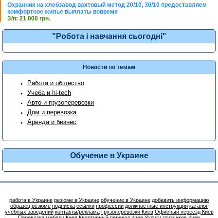
Охранник на хлебзавод вахтовый метод 20/10, 30/10 предоставляем
комфортное жилье выплаты вовремя
З/п: 21 000 грн.
"Робота і навчання сьогодні"
Новости по темам
Работа и общество
Учеба и hi-tech
Авто и грузоперевозки
Дом и перевозка
Аренда и бизнес
Обучение в Украине
работа в Украине
резюме в Украине
обучение в Украине
добавить информацию
образец резюме
подписка
ссылки
профессии
должностные инструкции
каталог
учебных заведений
контакты/реклама
Грузоперевозки Киев
Офисный переезд Киев
Перевозка мебели Киев
Квартирный переезд Киев
Услуги грузчиков Киев