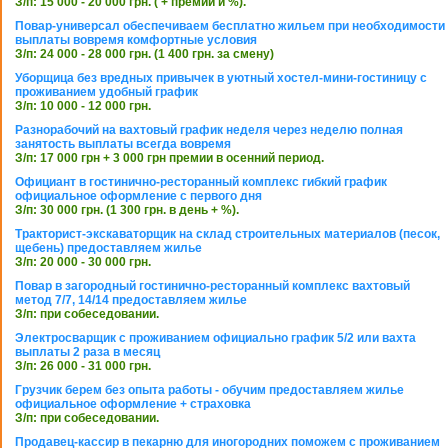
З/п: 15 000 - 20 000 грн. ( + премии и %).
Повар-универсал обеспечиваем бесплатно жильем при необходимости
выплаты вовремя комфортные условия
З/п: 24 000 - 28 000 грн. (1 400 грн. за смену)
Уборщица без вредных привычек в уютный хостел-мини-гостиницу с
проживанием удобный график
З/п: 10 000 - 12 000 грн.
Разнорабочий на вахтовый график неделя через неделю полная
занятость выплаты всегда вовремя
З/п: 17 000 грн + 3 000 грн премии в осенний период.
Официант в гостинично-ресторанный комплекс гибкий график
официальное оформление с первого дня
З/п: 30 000 грн. (1 300 грн. в день + %).
Тракторист-экскаваторщик на склад строительных материалов (песок,
щебень) предоставляем жилье
З/п: 20 000 - 30 000 грн.
Повар в загородный гостинично-ресторанный комплекс вахтовый
метод 7/7, 14/14 предоставляем жилье
З/п: при собеседовании.
Электросварщик с проживанием официально график 5/2 или вахта
выплаты 2 раза в месяц
З/п: 26 000 - 31 000 грн.
Грузчик берем без опыта работы - обучим предоставляем жилье
официальное оформление + страховка
З/п: при собеседовании.
Продавец-кассир в пекарню для иногородних поможем с проживанием