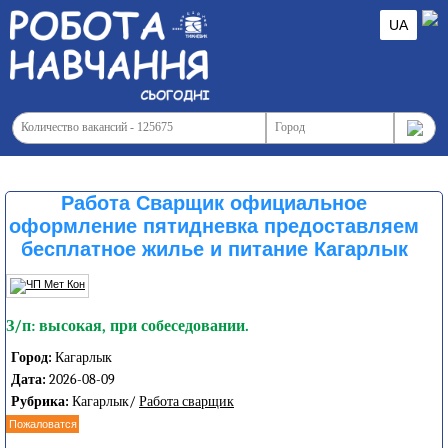
UA
Работа Сварщик официальное
оформление пятидневка предоставляем
бесплатное жилье и питание Кагарлык
З/п: высокая, при собеседовании.
Город:
Кагарлык
Дата:
2026-08-09
Рубрика:
Кагарлык/
Работа сварщик
Пожаловатся