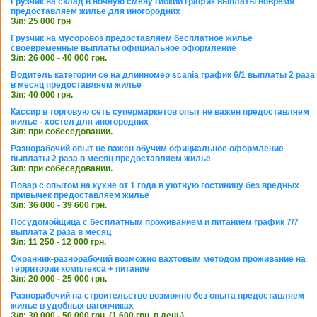
Грузчик на склад в ночную смену гибкий график выплаты вовремя
предоставляем жилье для иногородних
З/п: 25 000 грн
Грузчик на мусоровоз предоставляем бесплатное жилье
своевременные выплаты официальное оформление
З/п: 26 000 - 40 000 грн.
Водитель категории се на длинномер scania график 6/1 выплаты 2 раза
в месяц предоставляем жилье
З/п: 40 000 грн.
Кассир в торговую сеть супермаркетов опыт не важен предоставляем
жилье - хостел для иногородних
З/п: при собеседовании.
Разнорабочий опыт не важен обучим официальное оформление
выплаты 2 раза в месяц предоставляем жилье
З/п: при собеседовании.
Повар с опытом на кухне от 1 года в уютную гостиницу без вредных
привычек предоставляем жилье
З/п: 36 000 - 39 600 грн.
Посудомойщица с бесплатным проживанием и питанием график 7/7
выплата 2 раза в месяц
З/п: 11 250 - 12 000 грн.
Охранник-разнорабочий возможно вахтовым методом проживание на
территории комплекса + питание
З/п: 20 000 - 25 000 грн.
Разнорабочий на строительство возможно без опыта предоставляем
жилье в удобных вагончиках
З/п: 30 000 - 50 000 грн. (1 600 грн. в день)