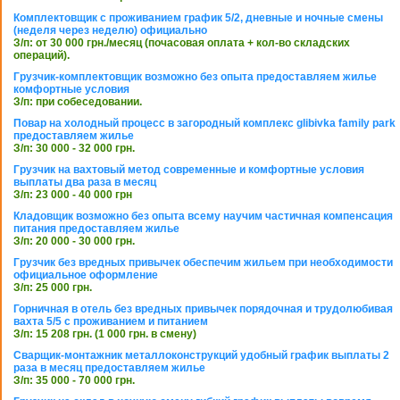
Комплектовщик с проживанием график 5/2, дневные и ночные смены
(неделя через неделю) официально
З/п: от 30 000 грн./месяц (почасовая оплата + кол-во складских
операций).
Грузчик-комплектовщик возможно без опыта предоставляем жилье
комфортные условия
З/п: при собеседовании.
Повар на холодный процесс в загородный комплекс glibivka family park
предоставляем жилье
З/п: 30 000 - 32 000 грн.
Грузчик на вахтовый метод современные и комфортные условия
выплаты два раза в месяц
З/п: 23 000 - 40 000 грн
Кладовщик возможно без опыта всему научим частичная компенсация
питания предоставляем жилье
З/п: 20 000 - 30 000 грн.
Грузчик без вредных привычек обеспечим жильем при необходимости
официальное оформление
З/п: 25 000 грн.
Горничная в отель без вредных привычек порядочная и трудолюбивая
вахта 5/5 с проживанием и питанием
З/п: 15 208 грн. (1 000 грн. в смену)
Сварщик-монтажник металлоконструкций удобный график выплаты 2
раза в месяц предоставляем жилье
З/п: 35 000 - 70 000 грн.