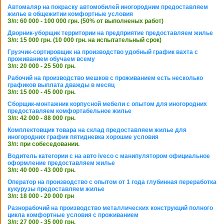
Автомаляр на покраску автомобилей иногородним предоставляем
жилье в общежитии комфортные условия
З/п: 60 000 - 100 000 грн. (50% от выполненых работ)
Дворник-уборщик территории на предприятие предоставляем жилье
З/п: 15 000 грн. (10 000 грн. на испытательный срок)
Грузчик-сортировщик на производство удобный график вахта с
проживанием обучаем всему
З/п: 20 000 - 25 500 грн.
Рабочий на производство мешков с проживанием есть несколько
графиков выплата дважды в месяц
З/п: 15 000 - 45 000 грн.
Сборщик-монтажник корпусной мебели с опытом для иногородних
предоставляем комфортабельное жилье
З/п: 42 000 - 88 000 грн.
Комплектовщик товара на склад предоставляем жилье для
иногородних график пятидневка хорошие условия
З/п: при собеседовании.
Водитель категории с на авто iveco с манипулятором официальное
оформление предоставляем жилье
З/п: 40 000 - 43 000 грн.
Оператор на производство с опытом от 1 года глубинная переработка
кукурузы предоставляем жилье
З/п: 18 000 - 20 000 грн
Разнорабочий на производство металлических конструкций полного
цикла комфортные условия с проживанием
З/п: 27 000 - 35 000 грн.