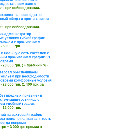
редоставляем жилье
ая, при собеседовании.
ехнолог на призводство
нный обеды и проживание за
ая, при собеседовании.
ик-администратор
е условия гибкий график
оможем с проживанием
 - 50 000 грн.
 в большую сеть хостелов с
ным проживанием график 6/1
вовремя
 - 20 000 грн. ( + премии и %).
версал обеспечиваем
 жильем при необходимости
вовремя комфортные условия
 - 28 000 грн. (1 400 грн. за
без вредных привычек в
стел-мини-гостиницу с
ем удобный график
 - 12 000 грн.
чий на вахтовый график
рез неделю полная занятость
сегда вовремя
 грн + 3 000 грн премии в