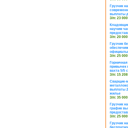
Грузчик н
современн
выплаты д
З/п: 23 000
Кладовщик
научим ча
предостав
З/п: 20 000
Грузчик б
обеспечим
официаль
З/п: 25 000
Горничная
привычек 
вахта 5/5
З/п: 15 208
Сварщик-
металлоко
выплаты 2
жилье
З/п: 35 000
Грузчик на
график вы
предостав
З/п: 25 000
Грузчик н
бесплатно