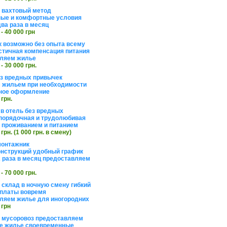
а вахтовый метод
ые и комфортные условия
ва раза в месяц
 - 40 000 грн
 возможно без опыта всему
стичная компенсация питания
ляем жилье
 - 30 000 грн.
ез вредных привычек
 жильем при необходимости
ное оформление
 грн.
 в отель без вредных
порядочная и трудолюбивая
 с проживанием и питанием
 грн. (1 000 грн. в смену)
монтажник
нструкций удобный график
 раза в месяц предоставляем
 - 70 000 грн.
 склад в ночную смену гибкий
платы вовремя
ляем жилье для иногородних
 грн
а мусоровоз предоставляем
е жилье своевременные