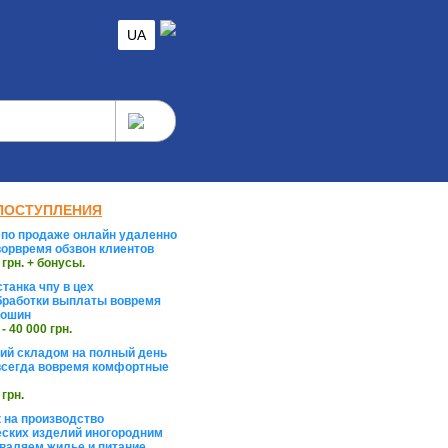
UA
ПОСТУПЛЕНИЯ
по продаже онлайн удаленно
орвремя обзвон клиентов
 грн. + бонусы.
танка чпу в цех
работки выплаты вовремя
тошин
 - 40 000 грн.
й складом на полный день
сегда вовремя комфортные
 грн.
 на производство
ских изделий иногородним
валяем жилье и питание