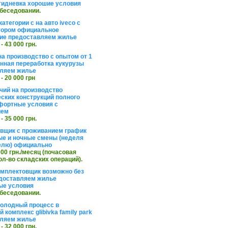
тидневка хорошие условия
обеседовании.
атегории с на авто iveco с
тором официальное
ие предоставляем жилье
 - 43 000 грн.
на производство с опытом от 1
инная переработка кукурузы
ляем жилье
 - 20 000 грн
чий на производство
ских конструкций полного
фортные условия с
ием
 - 35 000 грн.
вщик с проживанием график
ные и ночные смены (неделя
елю) официально
 000 грн./месяц (почасовая
ол-во складских операций).
омплектовщик возможно без
доставляем жилье
ые условия
обеседовании.
холодный процесс в
 комплекс glibivka family park
ляем жилье
 - 32 000 грн.