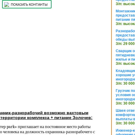
З/п: высок
ПОКАЗАТЬ КОНТАНТЫ
Монтажник
предостав
питание п
З/п: высок
Разнорабо
предостав
обеды вы
З/п: 29 000
Сварщик 
пятидневк
жилье и п
З/п: высок
Кладовщи
хорошие у
иногородн
З/п: 30 000
Грузчик п
условия о
иногородн
З/п: 30 000
Швея отве
анник-разнорабочий возможно вахтовым
комфортны
территории комплекса + питание Золочев:
выплаты в
З/п: 30 000
тер park» приглашает на постоянное место работы
Инженер-к
о человека на должность охранника-разнорабочего с
оформим 