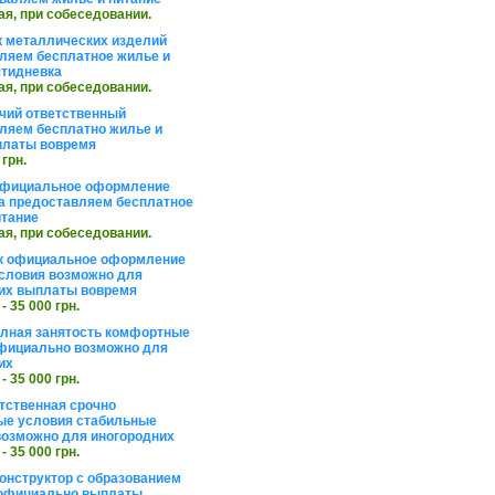
ая, при собеседовании.
 металлических изделий
ляем бесплатное жилье и
ятидневка
ая, при собеседовании.
чий ответственный
ляем бесплатно жилье и
платы вовремя
 грн.
официальное оформление
а предоставляем бесплатное
итание
ая, при собеседовании.
к официальное оформление
словия возможно для
их выплаты вовремя
 - 35 000 грн.
олная занятость комфортные
фициально возможно для
их
 - 35 000 грн.
тственная срочно
е условия стабильные
озможно для иногородних
 - 35 000 грн.
онструктор с образованием
официально выплаты