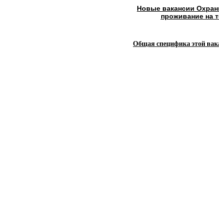
Новые вакансии Охран
проживание на т
Общая специфика этой вак