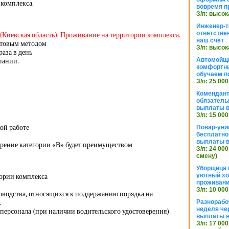
комплекса.
вовремя п
З/п: высок
Инженер-т
ответстве
(Киевская область). Проживание на территории комплекса.
наш счет
хтовым методом
З/п: высок
раза в день
Автомойщ
пании.
комфортны
обучаем п
З/п: 25 000
Комендант
обязатель
выплаты 
З/п: 15 000
ой работе
Повар-уни
бесплатно
выплаты 
ерение категории «В» будет преимуществом
З/п: 24 000
смену)
Уборщица 
уютный хо
тории комплекса
проживани
З/п: 10 000
оводства, относящихся к поддержанию порядка на
.
Разнорабо
неделя че
персонала (при наличии водительского удостоверения)
выплаты в
З/п: 17 000