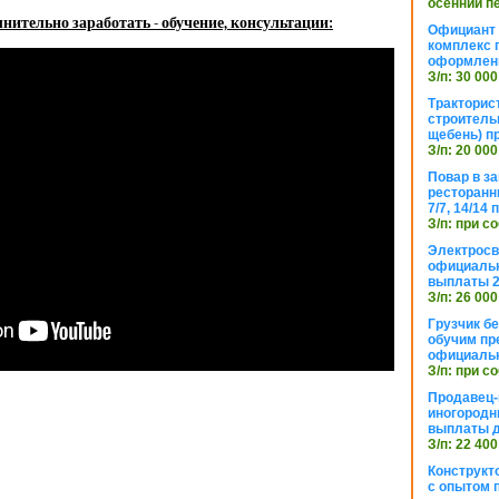
осенний п
нительно заработать - обучение, консультации:
Официант 
комплекс 
оформлени
З/п: 30 000
Тракторис
строитель
щебень) п
З/п: 20 000
Повар в з
ресторанн
7/7, 14/14
З/п: при с
Электросв
официальн
выплаты 2
З/п: 26 000
Грузчик бе
обучим пр
официальн
З/п: при с
Продавец-
иногородн
выплаты 
З/п: 22 400
Конструкт
с опытом 