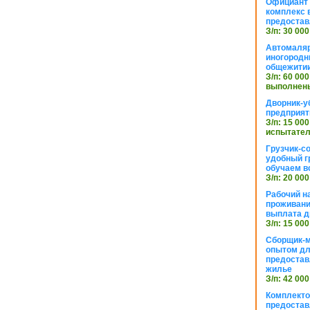
Официант 
комплекс в
предостав
З/п: 30 000
Автомаляр
иногородн
общежити
З/п: 60 000
выполнены
Дворник-у
предприят
З/п: 15 000
испытател
Грузчик-с
удобный г
обучаем в
З/п: 20 000
Рабочий н
проживани
выплата д
З/п: 15 000
Сборщик-м
опытом дл
предоста
жилье
З/п: 42 000
Комплекто
предостав