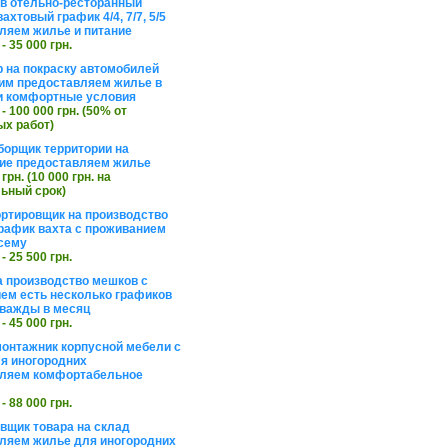
в отельно-ресторанный
ахтовый график 4/4, 7/7, 5/5
ляем жилье и питание
 - 35 000 грн.
 на покраску автомобилей
им предоставляем жилье в
и комфортные условия
 - 100 000 грн. (50% от
х работ)
борщик территории на
ие предоставляем жилье
 грн. (10 000 грн. на
ьный срок)
ортировщик на производство
рафик вахта с проживанием
сему
 - 25 500 грн.
а производство мешков с
ем есть несколько графиков
важды в месяц
 - 45 000 грн.
онтажник корпусной мебели с
я иногородних
вляем комфортабельное
 - 88 000 грн.
вщик товара на склад
ляем жилье для иногородних