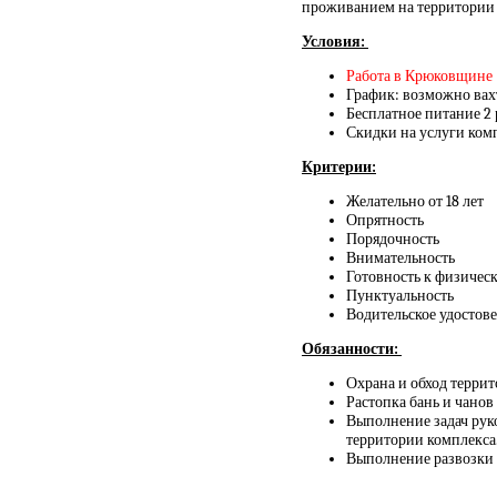
проживанием на территории 
Условия:
Работа в Крюковщине 
График: возможно ва
Бесплатное питание 2 
Скидки на услуги ком
Критерии:
Желательно от 18 лет
Опрятность
Порядочность
Внимательность
Готовность к физическ
Пунктуальность
Водительское удостов
Обязанности:
Охрана и обход терри
Растопка бань и чанов
Выполнение задач рук
территории комплекса
Выполнение развозки 