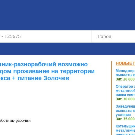
нник-разнорабочий возможно
НОВЫЕ 
дом проживание на территории
Менеджер 
выплаты в
кса + питание Золочев
З/п: 20 000
Оператор с
металлооб
нивки свя
З/п: 30 000
Заведующи
выплаты в
условия
З/п: 35 000
работник-рабочий
Котельщик
металличе
предостпа