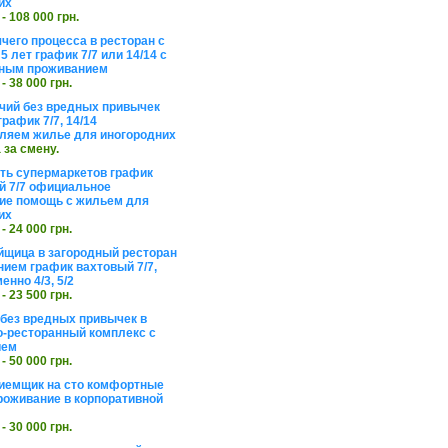
их
 - 108 000 грн.
чего процесса в ресторан с
5 лет график 7/7 или 14/14 с
ьным проживанием
 - 38 000 грн.
чий без вредных привычек
рафик 7/7, 14/14
ляем жилье для иногородних
а за смену.
еть супермаркетов график
 7/7 официальное
е помощь с жильем для
их
 - 24 000 грн.
щица в загородный ресторан
нием график вахтовый 7/7,
енно 4/3, 5/2
 - 23 500 грн.
без вредных привычек в
о-ресторанный комплекс с
ием
 - 50 000 грн.
иемщик на сто комфортные
роживание в корпоративной
 - 30 000 грн.