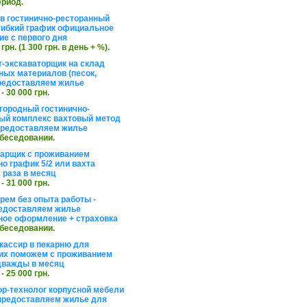
ериод.
в гостинично-ресторанный
гибкий график официальное
е с первого дня
 грн. (1 300 грн. в день + %).
т-экскаваторщик на склад
ных материалов (песок,
редоставляем жилье
 - 30 000 грн.
агородный гостинично-
ый комплекс вахтовый метод
 предоставляем жилье
обеседовании.
арщик с проживанием
о график 5/2 или вахта
 раза в месяц
 - 31 000 грн.
рем без опыта работы -
едоставляем жилье
ое оформление + страховка
обеседовании.
кассир в пекарню для
их поможем с проживанием
дважды в месяц
 - 25 000 грн.
ор-технолог корпусной мебели
предоставляем жилье для