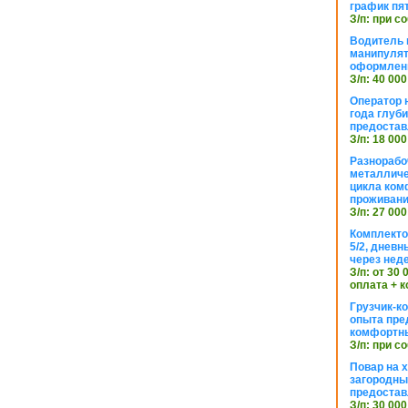
график пя
З/п: при с
Водитель к
манипуля
оформлен
З/п: 40 000
Оператор 
года глуб
предостав
З/п: 18 000
Разнорабо
металличе
цикла ком
проживан
З/п: 27 000
Комплекто
5/2, днев
через нед
З/п: от 30
оплата + к
Грузчик-к
опыта пре
комфортн
З/п: при с
Повар на 
загородный
предостав
З/п: 30 000