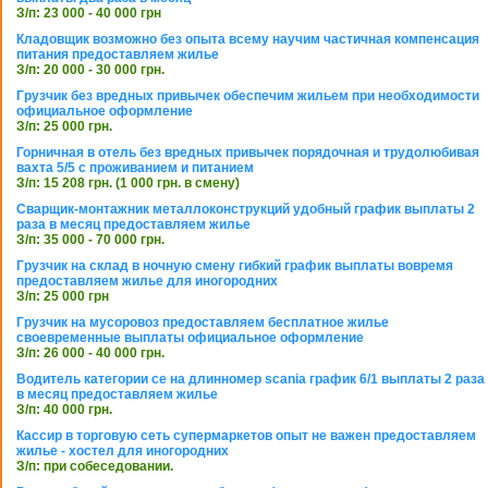
З/п: 23 000 - 40 000 грн
Кладовщик возможно без опыта всему научим частичная компенсация
питания предоставляем жилье
З/п: 20 000 - 30 000 грн.
Грузчик без вредных привычек обеспечим жильем при необходимости
официальное оформление
З/п: 25 000 грн.
Горничная в отель без вредных привычек порядочная и трудолюбивая
вахта 5/5 с проживанием и питанием
З/п: 15 208 грн. (1 000 грн. в смену)
Сварщик-монтажник металлоконструкций удобный график выплаты 2
раза в месяц предоставляем жилье
З/п: 35 000 - 70 000 грн.
Грузчик на склад в ночную смену гибкий график выплаты вовремя
предоставляем жилье для иногородних
З/п: 25 000 грн
Грузчик на мусоровоз предоставляем бесплатное жилье
своевременные выплаты официальное оформление
З/п: 26 000 - 40 000 грн.
Водитель категории се на длинномер scania график 6/1 выплаты 2 раза
в месяц предоставляем жилье
З/п: 40 000 грн.
Кассир в торговую сеть супермаркетов опыт не важен предоставляем
жилье - хостел для иногородних
З/п: при собеседовании.