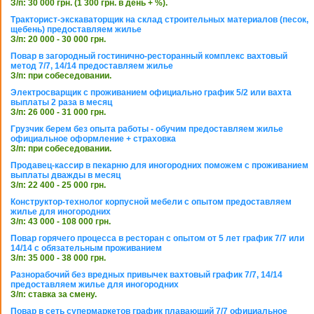
З/п: 30 000 грн. (1 300 грн. в день + %).
Тракторист-экскаваторщик на склад строительных материалов (песок,
щебень) предоставляем жилье
З/п: 20 000 - 30 000 грн.
Повар в загородный гостинично-ресторанный комплекс вахтовый
метод 7/7, 14/14 предоставляем жилье
З/п: при собеседовании.
Электросварщик с проживанием официально график 5/2 или вахта
выплаты 2 раза в месяц
З/п: 26 000 - 31 000 грн.
Грузчик берем без опыта работы - обучим предоставляем жилье
официальное оформление + страховка
З/п: при собеседовании.
Продавец-кассир в пекарню для иногородних поможем с проживанием
выплаты дважды в месяц
З/п: 22 400 - 25 000 грн.
Конструктор-технолог корпусной мебели с опытом предоставляем
жилье для иногородних
З/п: 43 000 - 108 000 грн.
Повар горячего процесса в ресторан с опытом от 5 лет график 7/7 или
14/14 с обязательным проживанием
З/п: 35 000 - 38 000 грн.
Разнорабочий без вредных привычек вахтовый график 7/7, 14/14
предоставляем жилье для иногородних
З/п: ставка за смену.
Повар в сеть супермаркетов график плавающий 7/7 официальное