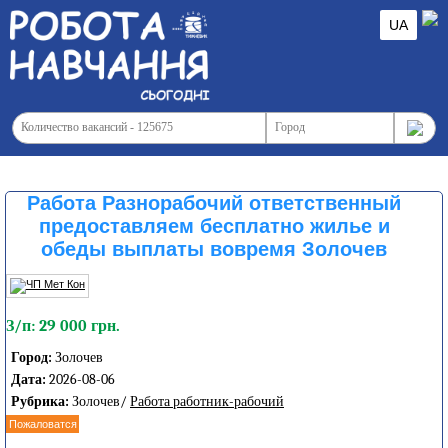
UA
Работа Разнорабочий ответственный
предоставляем бесплатно жилье и
обеды выплаты вовремя Золочев
З/п: 29 000 грн.
Город:
Золочев
Дата:
2026-08-06
Рубрика:
Золочев/
Работа работник-рабочий
Пожаловатся