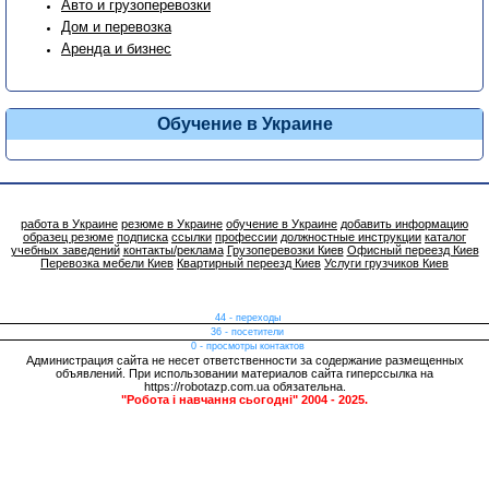
Авто и грузоперевозки
Дом и перевозка
Аренда и бизнес
Обучение в Украине
работа в Украине
резюме в Украине
обучение в Украине
добавить информацию
образец резюме
подписка
ссылки
профессии
должностные инструкции
каталог
учебных заведений
контакты/реклама
Грузоперевозки Киев
Офисный переезд Киев
Перевозка мебели Киев
Квартирный переезд Киев
Услуги грузчиков Киев
44 - переходы
36 - посетители
0 - просмотры контактов
Администрация сайта не несет ответственности за содержание размещенных
объявлений. При использовании материалов сайта гиперссылка на
https://robotazp.com.ua обязательна.
"Робота і навчання сьогодні" 2004 - 2025.