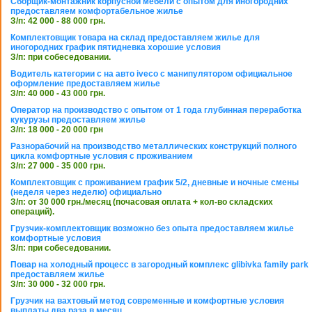
Сборщик-монтажник корпусной мебели с опытом для иногородних
предоставляем комфортабельное жилье
З/п: 42 000 - 88 000 грн.
Комплектовщик товара на склад предоставляем жилье для
иногородних график пятидневка хорошие условия
З/п: при собеседовании.
Водитель категории с на авто iveco с манипулятором официальное
оформление предоставляем жилье
З/п: 40 000 - 43 000 грн.
Оператор на производство с опытом от 1 года глубинная переработка
кукурузы предоставляем жилье
З/п: 18 000 - 20 000 грн
Разнорабочий на производство металлических конструкций полного
цикла комфортные условия с проживанием
З/п: 27 000 - 35 000 грн.
Комплектовщик с проживанием график 5/2, дневные и ночные смены
(неделя через неделю) официально
З/п: от 30 000 грн./месяц (почасовая оплата + кол-во складских
операций).
Грузчик-комплектовщик возможно без опыта предоставляем жилье
комфортные условия
З/п: при собеседовании.
Повар на холодный процесс в загородный комплекс glibivka family park
предоставляем жилье
З/п: 30 000 - 32 000 грн.
Грузчик на вахтовый метод современные и комфортные условия
выплаты два раза в месяц