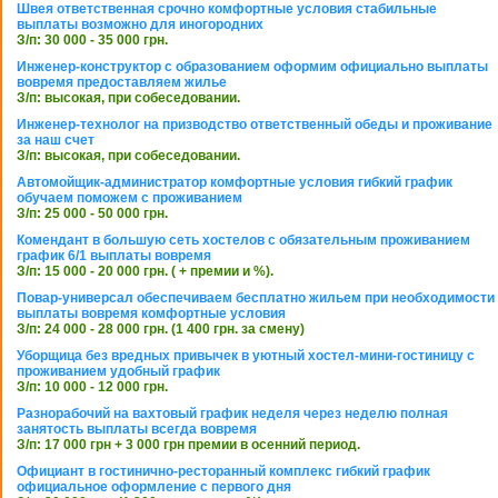
Швея ответственная срочно комфортные условия стабильные
выплаты возможно для иногородних
З/п: 30 000 - 35 000 грн.
Инженер-конструктор с образованием оформим официально выплаты
вовремя предоставляем жилье
З/п: высокая, при собеседовании.
Инженер-технолог на призводство ответственный обеды и проживание
за наш счет
З/п: высокая, при собеседовании.
Автомойщик-администратор комфортные условия гибкий график
обучаем поможем с проживанием
З/п: 25 000 - 50 000 грн.
Комендант в большую сеть хостелов с обязательным проживанием
график 6/1 выплаты вовремя
З/п: 15 000 - 20 000 грн. ( + премии и %).
Повар-универсал обеспечиваем бесплатно жильем при необходимости
выплаты вовремя комфортные условия
З/п: 24 000 - 28 000 грн. (1 400 грн. за смену)
Уборщица без вредных привычек в уютный хостел-мини-гостиницу с
проживанием удобный график
З/п: 10 000 - 12 000 грн.
Разнорабочий на вахтовый график неделя через неделю полная
занятость выплаты всегда вовремя
З/п: 17 000 грн + 3 000 грн премии в осенний период.
Официант в гостинично-ресторанный комплекс гибкий график
официальное оформление с первого дня