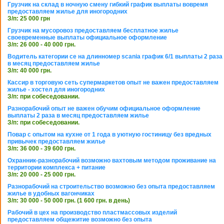
Грузчик на склад в ночную смену гибкий график выплаты вовремя
предоставляем жилье для иногородних
З/п: 25 000 грн
Грузчик на мусоровоз предоставляем бесплатное жилье
своевременные выплаты официальное оформление
З/п: 26 000 - 40 000 грн.
Водитель категории се на длинномер scania график 6/1 выплаты 2 раза
в месяц предоставляем жилье
З/п: 40 000 грн.
Кассир в торговую сеть супермаркетов опыт не важен предоставляем
жилье - хостел для иногородних
З/п: при собеседовании.
Разнорабочий опыт не важен обучим официальное оформление
выплаты 2 раза в месяц предоставляем жилье
З/п: при собеседовании.
Повар с опытом на кухне от 1 года в уютную гостиницу без вредных
привычек предоставляем жилье
З/п: 36 000 - 39 600 грн.
Охранник-разнорабочий возможно вахтовым методом проживание на
территории комплекса + питание
З/п: 20 000 - 25 000 грн.
Разнорабочий на строительство возможно без опыта предоставляем
жилье в удобных вагончиках
З/п: 30 000 - 50 000 грн. (1 600 грн. в день)
Рабочий в цех на производство пластмассовых изделий
предоставляем общежитие возможно без опыта