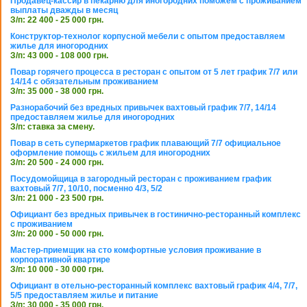
Продавец-кассир в пекарню для иногородних поможем с проживанием
выплаты дважды в месяц
З/п: 22 400 - 25 000 грн.
Конструктор-технолог корпусной мебели с опытом предоставляем
жилье для иногородних
З/п: 43 000 - 108 000 грн.
Повар горячего процесса в ресторан с опытом от 5 лет график 7/7 или
14/14 с обязательным проживанием
З/п: 35 000 - 38 000 грн.
Разнорабочий без вредных привычек вахтовый график 7/7, 14/14
предоставляем жилье для иногородних
З/п: ставка за смену.
Повар в сеть супермаркетов график плавающий 7/7 официальное
оформление помощь с жильем для иногородних
З/п: 20 500 - 24 000 грн.
Посудомойщица в загородный ресторан с проживанием график
вахтовый 7/7, 10/10, посменно 4/3, 5/2
З/п: 21 000 - 23 500 грн.
Официант без вредных привычек в гостинично-ресторанный комплекс
с проживанием
З/п: 20 000 - 50 000 грн.
Мастер-приемщик на сто комфортные условия проживание в
корпоративной квартире
З/п: 10 000 - 30 000 грн.
Официант в отельно-ресторанный комплекс вахтовый график 4/4, 7/7,
5/5 предоставляем жилье и питание
З/п: 30 000 - 35 000 грн.