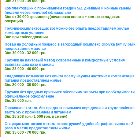
З/п: 27 000 - 35 000 грн.
Комплектовщик с проживанием график 5/2, дневные и ночные смены
(неделя через неделю) официально
З/п: от 30 000 грн./месяц (почасовая оплата + кол-во складских
операций).
Грузчик-комплектовщик возможно без опыта предоставляем жилье
комфортные условия
З/п: при собеседовании.
Повар на холодный процесс в загородный комплекс glibivka family park
предоставляем жилье
З/п: 30 000 - 32 000 грн.
Грузчик на вахтовый метод современные и комфортные условия
выплаты два раза в месяц
З/п: 23 000 - 40 000 грн
Кладовщик возможно без опыта всему научим частичная компенсация
питания предоставляем жилье
З/п: 20 000 - 30 000 грн.
Грузчик без вредных привычек обеспечим жильем при необходимости
официальное оформление
З/п: 25 000 грн.
Горничная в отель без вредных привычек порядочная и трудолюбивая
вахта 5/5 с проживанием и питанием
З/п: 15 208 грн. (1 000 грн. в смену)
Сварщик-монтажник металлоконструкций удобный график выплаты 2
раза в месяц предоставляем жилье
З/п: 35 000 - 70 000 грн.