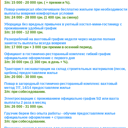
З/п: 15 000 - 20 000 грн. ( + премии и %).
Повар-универсал обеспечиваем бесплатно жильем при необходимости
выплаты вовремя комфортные условия
З/п: 24 000 - 28 000 грн. (1 400 грн. за смену)
Уборщица без вредных привычек в уютный хостел-мини-гостиницу с
проживанием удобный график
З/п: 10 000 - 12 000 грн.
Разнорабочий на вахтовый график неделя через неделю полная
занятость выплаты всегда вовремя
З/п: 17 000 грн + 3 000 грн премии в осенний период.
Официант в гостинично-ресторанный комплекс гибкий график
официальное оформление с первого дня
З/п: 30 000 грн. (1 300 грн. в день + %).
Тракторист-экскаваторщик на склад строительных материалов (песок,
щебень) предоставляем жилье
З/п: 20 000 - 30 000 грн.
Повар в загородный гостинично-ресторанный комплекс вахтовый
метод 7/7, 14/14 предоставляем жилье
З/п: при собеседовании.
Электросварщик с проживанием официально график 5/2 или вахта
выплаты 2 раза в месяц
З/п: 26 000 - 31 000 грн.
Грузчик берем без опыта работы - обучим предоставляем жилье
официальное оформление + страховка
З/п: при собеседовании.