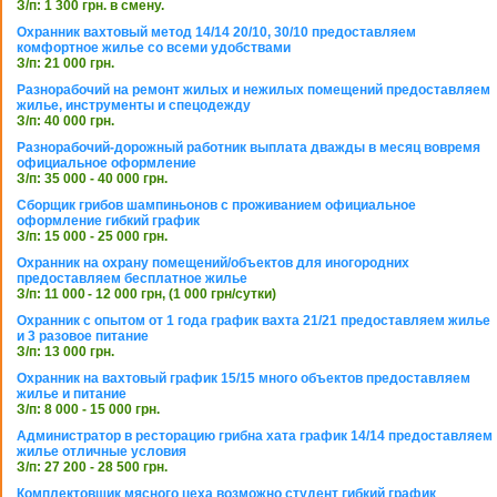
З/п: 1 300 грн. в смену.
Охранник вахтовый метод 14/14 20/10, 30/10 предоставляем
комфортное жилье со всеми удобствами
З/п: 21 000 грн.
Разнорабочий на ремонт жилых и нежилых помещений предоставляем
жилье, инструменты и спецодежду
З/п: 40 000 грн.
Разнорабочий-дорожный работник выплата дважды в месяц вовремя
официальное оформление
З/п: 35 000 - 40 000 грн.
Сборщик грибов шампиньонов с проживанием официальное
оформление гибкий график
З/п: 15 000 - 25 000 грн.
Охранник на охрану помещений/объектов для иногородних
предоставляем бесплатное жилье
З/п: 11 000 - 12 000 грн, (1 000 грн/сутки)
Охранник с опытом от 1 года график вахта 21/21 предоставляем жилье
и 3 разовое питание
З/п: 13 000 грн.
Охранник на вахтовый график 15/15 много объектов предоставляем
жилье и питание
З/п: 8 000 - 15 000 грн.
Администратор в ресторацию грибна хата график 14/14 предоставляем
жилье отличные условия
З/п: 27 200 - 28 500 грн.
Комплектовщик мясного цеха возможно студент гибкий график