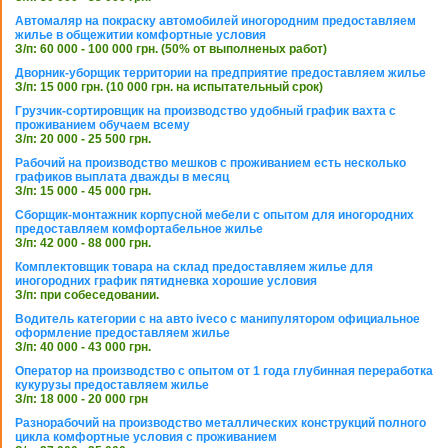
Автомаляр на покраску автомобилей иногородним предоставляем
жилье в общежитии комфортные условия
З/п: 60 000 - 100 000 грн. (50% от выполненых работ)
Дворник-уборщик территории на предприятие предоставляем жилье
З/п: 15 000 грн. (10 000 грн. на испытательный срок)
Грузчик-сортировщик на производство удобный график вахта с
проживанием обучаем всему
З/п: 20 000 - 25 500 грн.
Рабочий на производство мешков с проживанием есть несколько
графиков выплата дважды в месяц
З/п: 15 000 - 45 000 грн.
Сборщик-монтажник корпусной мебели с опытом для иногородних
предоставляем комфортабельное жилье
З/п: 42 000 - 88 000 грн.
Комплектовщик товара на склад предоставляем жилье для
иногородних график пятидневка хорошие условия
З/п: при собеседовании.
Водитель категории с на авто iveco с манипулятором официальное
оформление предоставляем жилье
З/п: 40 000 - 43 000 грн.
Оператор на производство с опытом от 1 года глубинная переработка
кукурузы предоставляем жилье
З/п: 18 000 - 20 000 грн
Разнорабочий на производство металлических конструкций полного
цикла комфортные условия с проживанием