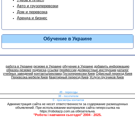
Авто и грузоперевозки
Дом и перевозка
Аренда и бизнес
Обучение в Украине
работа в Украине
резюме в Украине
обучение в Украине
добавить информацию
образец резюме
подписка
ссылки
профессии
должностные инструкции
каталог
учебных заведений
контакты/реклама
Грузоперевозки Киев
Офисный переезд Киев
Перевозка мебели Киев
Квартирный переезд Киев
Услуги грузчиков Киев
46 - переходы
38 - посетители
0 - просмотры контактов
Администрация сайта не несет ответственности за содержание размещенных
объявлений. При использовании материалов сайта гиперссылка на
https://robotazp.com.ua обязательна.
"Робота і навчання сьогодні" 2004 - 2025.