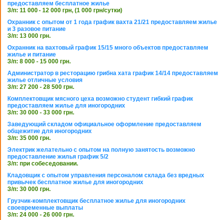
предоставляем бесплатное жилье
З/п: 11 000 - 12 000 грн, (1 000 грн/сутки)
Охранник с опытом от 1 года график вахта 21/21 предоставляем жилье
и 3 разовое питание
З/п: 13 000 грн.
Охранник на вахтовый график 15/15 много объектов предоставляем
жилье и питание
З/п: 8 000 - 15 000 грн.
Администратор в ресторацию грибна хата график 14/14 предоставляем
жилье отличные условия
З/п: 27 200 - 28 500 грн.
Комплектовщик мясного цеха возможно студент гибкий график
предоставляем жилье для иногородних
З/п: 30 000 - 33 000 грн.
Заведующий складом официальное оформление предоставляем
общежитие для иногородних
З/п: 35 000 грн.
Электрик желательно с опытом на полную занятость возможно
предоставление жилья график 5/2
З/п: при собеседовании.
Кладовщик с опытом управления персоналом склада без вредных
привычек бесплатное жилье для иногородних
З/п: 30 000 грн.
Грузчик-комплектовщик бесплатное жилье для иногородних
своевременные выплаты
З/п: 24 000 - 26 000 грн.