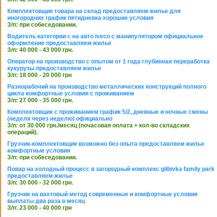
Комплектовщик товара на склад предоставляем жилье для
иногородних график пятидневка хорошие условия
З/п: при собеседовании.
Водитель категории с на авто iveco с манипулятором официальное
оформление предоставляем жилье
З/п: 40 000 - 43 000 грн.
Оператор на производство с опытом от 1 года глубинная переработка
кукурузы предоставляем жилье
З/п: 18 000 - 20 000 грн
Разнорабочий на производство металлических конструкций полного
цикла комфортные условия с проживанием
З/п: 27 000 - 35 000 грн.
Комплектовщик с проживанием график 5/2, дневные и ночные смены
(неделя через неделю) официально
З/п: от 30 000 грн./месяц (почасовая оплата + кол-во складских
операций).
Грузчик-комплектовщик возможно без опыта предоставляем жилье
комфортные условия
З/п: при собеседовании.
Повар на холодный процесс в загородный комплекс glibivka family park
предоставляем жилье
З/п: 30 000 - 32 000 грн.
Грузчик на вахтовый метод современные и комфортные условия
выплаты два раза в месяц
З/п: 23 000 - 40 000 грн