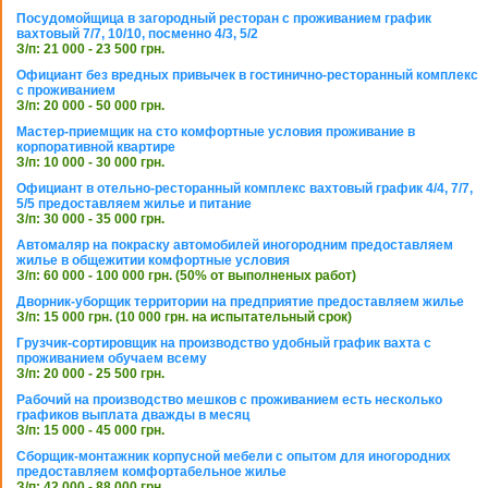
Посудомойщица в загородный ресторан с проживанием график
вахтовый 7/7, 10/10, посменно 4/3, 5/2
З/п: 21 000 - 23 500 грн.
Официант без вредных привычек в гостинично-ресторанный комплекс
с проживанием
З/п: 20 000 - 50 000 грн.
Мастер-приемщик на сто комфортные условия проживание в
корпоративной квартире
З/п: 10 000 - 30 000 грн.
Официант в отельно-ресторанный комплекс вахтовый график 4/4, 7/7,
5/5 предоставляем жилье и питание
З/п: 30 000 - 35 000 грн.
Автомаляр на покраску автомобилей иногородним предоставляем
жилье в общежитии комфортные условия
З/п: 60 000 - 100 000 грн. (50% от выполненых работ)
Дворник-уборщик территории на предприятие предоставляем жилье
З/п: 15 000 грн. (10 000 грн. на испытательный срок)
Грузчик-сортировщик на производство удобный график вахта с
проживанием обучаем всему
З/п: 20 000 - 25 500 грн.
Рабочий на производство мешков с проживанием есть несколько
графиков выплата дважды в месяц
З/п: 15 000 - 45 000 грн.
Сборщик-монтажник корпусной мебели с опытом для иногородних
предоставляем комфортабельное жилье
З/п: 42 000 - 88 000 грн.