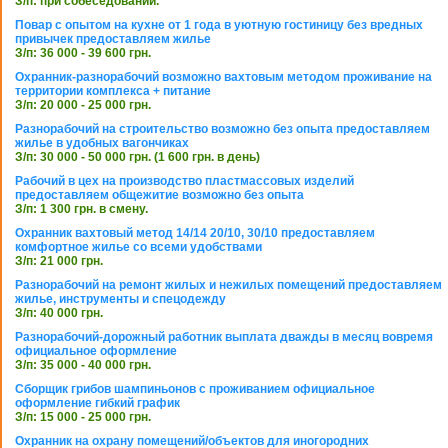
З/п: при собеседовании.
Повар с опытом на кухне от 1 года в уютную гостиницу без вредных
привычек предоставляем жилье
З/п: 36 000 - 39 600 грн.
Охранник-разнорабочий возможно вахтовым методом проживание на
территории комплекса + питание
З/п: 20 000 - 25 000 грн.
Разнорабочий на строительство возможно без опыта предоставляем
жилье в удобных вагончиках
З/п: 30 000 - 50 000 грн. (1 600 грн. в день)
Рабочий в цех на производство пластмассовых изделий
предоставляем общежитие возможно без опыта
З/п: 1 300 грн. в смену.
Охранник вахтовый метод 14/14 20/10, 30/10 предоставляем
комфортное жилье со всеми удобствами
З/п: 21 000 грн.
Разнорабочий на ремонт жилых и нежилых помещений предоставляем
жилье, инструменты и спецодежду
З/п: 40 000 грн.
Разнорабочий-дорожный работник выплата дважды в месяц вовремя
официальное оформление
З/п: 35 000 - 40 000 грн.
Сборщик грибов шампиньонов с проживанием официальное
оформление гибкий график
З/п: 15 000 - 25 000 грн.
Охранник на охрану помещений/объектов для иногородних