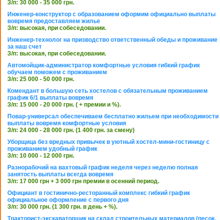
З/п: 30 000 - 35 000 грн.
Инженер-конструктор с образованием оформим официально выплаты
вовремя предоставляем жилье
З/п: высокая, при собеседовании.
Инженер-технолог на призводство ответственный обеды и проживание
за наш счет
З/п: высокая, при собеседовании.
Автомойщик-администратор комфортные условия гибкий график
обучаем поможем с проживанием
З/п: 25 000 - 50 000 грн.
Комендант в большую сеть хостелов с обязательным проживанием
график 6/1 выплаты вовремя
З/п: 15 000 - 20 000 грн. ( + премии и %).
Повар-универсал обеспечиваем бесплатно жильем при необходимости
выплаты вовремя комфортные условия
З/п: 24 000 - 28 000 грн. (1 400 грн. за смену)
Уборщица без вредных привычек в уютный хостел-мини-гостиницу с
проживанием удобный график
З/п: 10 000 - 12 000 грн.
Разнорабочий на вахтовый график неделя через неделю полная
занятость выплаты всегда вовремя
З/п: 17 000 грн + 3 000 грн премии в осенний период.
Официант в гостинично-ресторанный комплекс гибкий график
официальное оформление с первого дня
З/п: 30 000 грн. (1 300 грн. в день + %).
Тракторист-экскаваторщик на склад строительных материалов (песок,