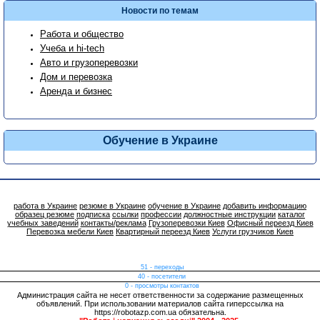
Новости по темам
Работа и общество
Учеба и hi-tech
Авто и грузоперевозки
Дом и перевозка
Аренда и бизнес
Обучение в Украине
работа в Украине
резюме в Украине
обучение в Украине
добавить информацию
образец резюме
подписка
ссылки
профессии
должностные инструкции
каталог
учебных заведений
контакты/реклама
Грузоперевозки Киев
Офисный переезд Киев
Перевозка мебели Киев
Квартирный переезд Киев
Услуги грузчиков Киев
51 - переходы
40 - посетители
0 - просмотры контактов
Администрация сайта не несет ответственности за содержание размещенных
объявлений. При использовании материалов сайта гиперссылка на
https://robotazp.com.ua обязательна.