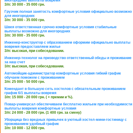
иногородних выплаты вовремя
З/п: 30 000 - 35 000 грн.
Грузчик полная занятость комфортные условия официально возможно
для иногородних
З/п: 30 000 - 35 000 грн.
Швея ответственная срочно комфортные условия стабильные
выплаты возможно для иногородних
З/п: 30 000 - 35 000 грн.
Инженер-конструктор с образованием оформим официально выплаты
вовремя предоставляем жилье
З/п: высокая, при собеседовании.
Инженер-технолог на призводство ответственный обеды и проживание
за наш счет
З/п: высокая, при собеседовании.
Автомойщик-администратор комфортные условия гибкий график
обучаем поможем с проживанием
З/п: 25 000 - 50 000 грн.
Комендант в большую сеть хостелов с обязательным проживанием
график 6/1 выплаты вовремя
З/п: 15 000 - 20 000 грн. ( + премии и %).
Повар-универсал обеспечиваем бесплатно жильем при необходимости
выплаты вовремя комфортные условия
З/п: 24 000 - 28 000 грн. (1 400 грн. за смену)
Уборщица без вредных привычек в уютный хостел-мини-гостиницу с
проживанием удобный график
З/п: 10 000 - 12 000 грн.