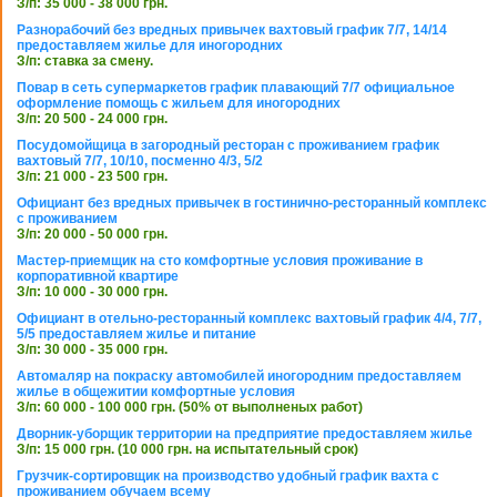
З/п: 35 000 - 38 000 грн.
Разнорабочий без вредных привычек вахтовый график 7/7, 14/14
предоставляем жилье для иногородних
З/п: ставка за смену.
Повар в сеть супермаркетов график плавающий 7/7 официальное
оформление помощь с жильем для иногородних
З/п: 20 500 - 24 000 грн.
Посудомойщица в загородный ресторан с проживанием график
вахтовый 7/7, 10/10, посменно 4/3, 5/2
З/п: 21 000 - 23 500 грн.
Официант без вредных привычек в гостинично-ресторанный комплекс
с проживанием
З/п: 20 000 - 50 000 грн.
Мастер-приемщик на сто комфортные условия проживание в
корпоративной квартире
З/п: 10 000 - 30 000 грн.
Официант в отельно-ресторанный комплекс вахтовый график 4/4, 7/7,
5/5 предоставляем жилье и питание
З/п: 30 000 - 35 000 грн.
Автомаляр на покраску автомобилей иногородним предоставляем
жилье в общежитии комфортные условия
З/п: 60 000 - 100 000 грн. (50% от выполненых работ)
Дворник-уборщик территории на предприятие предоставляем жилье
З/п: 15 000 грн. (10 000 грн. на испытательный срок)
Грузчик-сортировщик на производство удобный график вахта с
проживанием обучаем всему