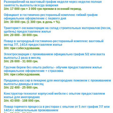
Разнорабочий на вахтовый график неделя через неделю полная
занятость выплаты всегда вовремя
З/п: 17 000 грн + 3 000 грн премии в осенний период.
Официант в гостинично-ресторанный комплекс гибкий график
официальное оформление с первого дня
З/п: 30 000 грн. (1 300 грн. в день + %).
Тракторист-экскаваторщик на склад строительных материалов (песок,
щебень) предоставляем жилье
З/п: 20 000 - 30 000 грн.
Повар в загородный гостинично-ресторанный комплекс вахтовый
метод 7/7, 14/14 предоставляем жилье
З/п: при собеседовании.
Электросварщик с проживанием официально график 5/2 или вахта
выплаты 2 раза в месяц
З/п: 26 000 - 31 000 грн.
Грузчик берем без опыта работы - обучим предоставляем жилье
официальное оформление + страховка
З/п: при собеседовании.
Продавец-кассир в пекарню для иногородних поможем с проживанием
выплаты дважды в месяц
З/п: 22 400 - 25 000 грн.
Конструктор-технолог корпусной мебели с опытом предоставляем
жилье для иногородних
З/п: 43 000 - 108 000 грн.
Повар горячего процесса в ресторан с опытом от 5 лет график 7/7 или
14/14 с обязательным проживанием