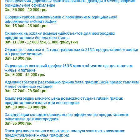
Разнорабочий-дорожный работник выплата дважды в месяц вовремя
официальное оформление
З/п: 35 000 - 40 000 грн.
Сборщик грибов шампиньонов с проживанием официальное
оформление гибкий график
З/п: 15 000 - 25 000 грн.
Охранник на охрану помещений/объектов для иногородних
предоставляем бесплатное жилье
З/п: 11 000 - 12 000 грн, (1 000 грн/сутки)
Охранник с опытом от 1 года график вахта 21/21 предоставляем жилье
и 3 разовое питание
З/п: 13 000 грн.
Охранник на вахтовый график 15/15 много объектов предоставляем
жилье и питание
З/п: 8 000 - 15 000 грн.
Администратор в ресторацию грибна хата график 14/14 предоставляем
жилье отличные условия
З/п: 27 200 - 28 500 грн.
Комплектовщик мясного цеха возможно студент гибкий график
предоставляем жилье для иногородних
З/п: 30 000 - 33 000 грн.
Заведующий складом официальное оформление предоставляем
общежитие для иногородних
З/п: 35 000 грн.
Электрик желательно с опытом на полную занятость возможно
предоставление жилья график 5/2
З/п: при собеседовании.