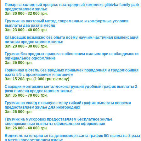
Повар на холодный процесс в загородный комплекс glibivka family park
предоставляем жилье
З/п: 30 000 - 32 000 грн.
Грузчик на вахтовый метод современные и комфортные условия
выплаты два раза в месяц
З/п: 23 000 - 40 000 грн
Кладовщик возможно без опыта всему научим частичная компенсация
питания предоставляем жилье
З/п: 20 000 - 30 000 грн.
Грузчик без вредных привычек обеспечим жильем при необходимости
официальное оформление
З/п: 25 000 грн.
Горничная в отель без вредных привычек порядочная и трудолюбивая
вахта 5/5 с проживанием и питанием
З/п: 15 208 грн. (1 000 грн. в смену)
Сварщик-монтажник металлоконструкций удобный график выплаты 2
раза в месяц предоставляем жилье
З/п: 35 000 - 70 000 грн.
Грузчик на склад в ночную смену гибкий график выплаты вовремя
предоставляем жилье для иногородних
З/п: 25 000 грн
Грузчик на мусоровоз предоставляем бесплатное жилье
своевременные выплаты официальное оформление
З/п: 26 000 - 40 000 грн.
Водитель категории се на длинномер scania график 6/1 выплаты 2 раза
в месяц предоставляем жилье