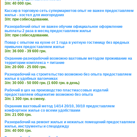
З/п: 40 000 грн.
Кассир в торговую сеть супермаркетов опыт не важен предоставляем
жилье - хостел для иногородних
З/п: при собеседовании.
Разнорабочий опыт не важен обучим официальное оформление
выплаты 2 раза в месяц предоставляем жилье
З/п: при собеседовании.
Повар с опытом на кухне от 1 года в уютную гостиницу без вредных
привычек предоставляем жилье
З/п: 36 000 - 39 600 грн.
Охранник-разнорабочий возможно вахтовым методом проживание на
территории комплекса + питание
З/п: 20 000 - 25 000 грн.
Разнорабочий на строительство возможно без опыта предоставляем
жилье в удобных вагончиках
З/п: 30 000 - 50 000 грн. (1 600 грн. в день)
Рабочий в цех на производство пластмассовых изделий
предоставляем общежитие возможно без опыта
З/п: 1 300 грн. в смену.
Охранник вахтовый метод 14/14 20/10, 30/10 предоставляем
комфортное жилье со всеми удобствами
З/п: 21 000 грн.
Разнорабочий на ремонт жилых и нежилых помещений предоставляем
жилье, инструменты и спецодежду
З/п: 40 000 грн.