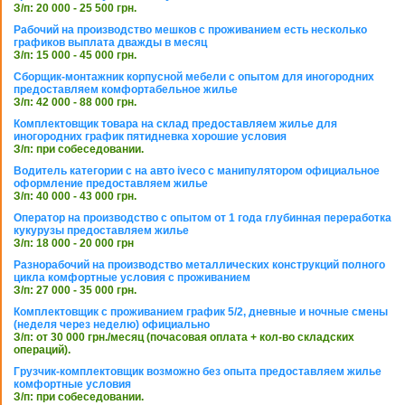
З/п: 20 000 - 25 500 грн.
Рабочий на производство мешков с проживанием есть несколько
графиков выплата дважды в месяц
З/п: 15 000 - 45 000 грн.
Сборщик-монтажник корпусной мебели с опытом для иногородних
предоставляем комфортабельное жилье
З/п: 42 000 - 88 000 грн.
Комплектовщик товара на склад предоставляем жилье для
иногородних график пятидневка хорошие условия
З/п: при собеседовании.
Водитель категории с на авто iveco с манипулятором официальное
оформление предоставляем жилье
З/п: 40 000 - 43 000 грн.
Оператор на производство с опытом от 1 года глубинная переработка
кукурузы предоставляем жилье
З/п: 18 000 - 20 000 грн
Разнорабочий на производство металлических конструкций полного
цикла комфортные условия с проживанием
З/п: 27 000 - 35 000 грн.
Комплектовщик с проживанием график 5/2, дневные и ночные смены
(неделя через неделю) официально
З/п: от 30 000 грн./месяц (почасовая оплата + кол-во складских
операций).
Грузчик-комплектовщик возможно без опыта предоставляем жилье
комфортные условия
З/п: при собеседовании.