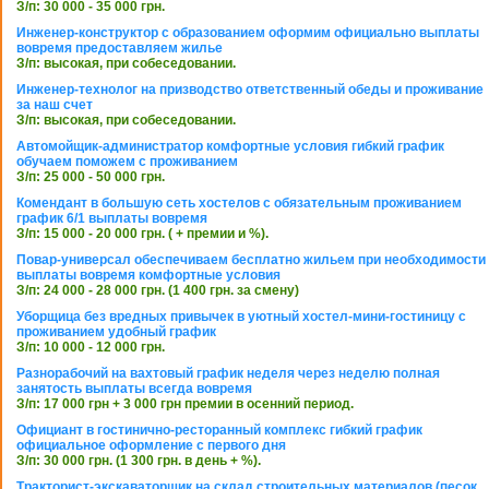
З/п: 30 000 - 35 000 грн.
Инженер-конструктор с образованием оформим официально выплаты
вовремя предоставляем жилье
З/п: высокая, при собеседовании.
Инженер-технолог на призводство ответственный обеды и проживание
за наш счет
З/п: высокая, при собеседовании.
Автомойщик-администратор комфортные условия гибкий график
обучаем поможем с проживанием
З/п: 25 000 - 50 000 грн.
Комендант в большую сеть хостелов с обязательным проживанием
график 6/1 выплаты вовремя
З/п: 15 000 - 20 000 грн. ( + премии и %).
Повар-универсал обеспечиваем бесплатно жильем при необходимости
выплаты вовремя комфортные условия
З/п: 24 000 - 28 000 грн. (1 400 грн. за смену)
Уборщица без вредных привычек в уютный хостел-мини-гостиницу с
проживанием удобный график
З/п: 10 000 - 12 000 грн.
Разнорабочий на вахтовый график неделя через неделю полная
занятость выплаты всегда вовремя
З/п: 17 000 грн + 3 000 грн премии в осенний период.
Официант в гостинично-ресторанный комплекс гибкий график
официальное оформление с первого дня
З/п: 30 000 грн. (1 300 грн. в день + %).
Тракторист-экскаваторщик на склад строительных материалов (песок,