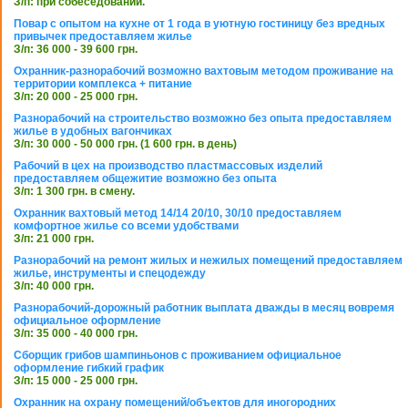
З/п: при собеседовании.
Повар с опытом на кухне от 1 года в уютную гостиницу без вредных
привычек предоставляем жилье
З/п: 36 000 - 39 600 грн.
Охранник-разнорабочий возможно вахтовым методом проживание на
территории комплекса + питание
З/п: 20 000 - 25 000 грн.
Разнорабочий на строительство возможно без опыта предоставляем
жилье в удобных вагончиках
З/п: 30 000 - 50 000 грн. (1 600 грн. в день)
Рабочий в цех на производство пластмассовых изделий
предоставляем общежитие возможно без опыта
З/п: 1 300 грн. в смену.
Охранник вахтовый метод 14/14 20/10, 30/10 предоставляем
комфортное жилье со всеми удобствами
З/п: 21 000 грн.
Разнорабочий на ремонт жилых и нежилых помещений предоставляем
жилье, инструменты и спецодежду
З/п: 40 000 грн.
Разнорабочий-дорожный работник выплата дважды в месяц вовремя
официальное оформление
З/п: 35 000 - 40 000 грн.
Сборщик грибов шампиньонов с проживанием официальное
оформление гибкий график
З/п: 15 000 - 25 000 грн.
Охранник на охрану помещений/объектов для иногородних