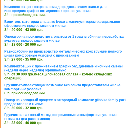
З/п: 42 000 - 88 000 грн.
Комплектовщик товара на склад предоставляем жилье для
иногородних график пятидневка хорошие условия
З/п: при собеседовании.
Водитель категории с на авто iveco с манипулятором официальное
оформление предоставляем жилье
З/п: 40 000 - 43 000 грн.
Оператор на производство с опытом от 1 года глубинная переработка
кукурузы предоставляем жилье
З/п: 18 000 - 20 000 грн
Разнорабочий на производство металлических конструкций полного
цикла комфортные условия с проживанием
З/п: 27 000 - 35 000 грн.
Комплектовщик с проживанием график 5/2, дневные и ночные смены
(неделя через неделю) официально
З/п: от 30 000 грн./месяц (почасовая оплата + кол-во складских
операций).
Грузчик-комплектовщик возможно без опыта предоставляем жилье
комфортные условия
З/п: при собеседовании.
Повар на холодный процесс в загородный комплекс glibivka family park
предоставляем жилье
З/п: 30 000 - 32 000 грн.
Грузчик на вахтовый метод современные и комфортные условия
выплаты два раза в месяц
З/п: 23 000 - 40 000 грн