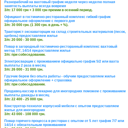
Разнорабочий на вахтовый график неделя через неделю полная
занятость выплаты всегда вовремя
З/п: 17 000 грн + 3 000 грн премии в осенний период.
Официант в гостинично-ресторанный комплекс гибкий график
официальное оформление с первого дня
З/п: 30 000 грн. (1 300 грн. в день + %).
Тракторист-экскаваторщик на склад строительных материалов (песок,
щебень) предоставляем жилье
З/п: 20 000 - 30 000 грн.
Повар в загородный гостинично-ресторанный комплекс вахтовый
метод 7/7, 14/14 предоставляем жилье
З/п: при собеседовании.
Электросварщик с проживанием официально график 5/2 или вахта
выплаты 2 раза в месяц
З/п: 26 000 - 31 000 грн.
Грузчик берем без опыта работы - обучим предоставляем жилье
официальное оформление + страховка
З/п: при собеседовании.
Продавец-кассир в пекарню для иногородних поможем с проживанием
выплаты дважды в месяц
З/п: 22 400 - 25 000 грн.
Конструктор-технолог корпусной мебели с опытом предоставляем
жилье для иногородних
З/п: 43 000 - 108 000 грн.
Повар горячего процесса в ресторан с опытом от 5 лет график 7/7 или
14/14 с обязательным проживанием