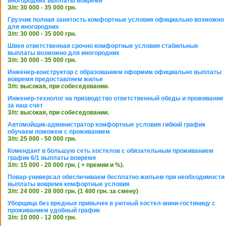
иногородних выплаты вовремя
З/п: 30 000 - 35 000 грн.
Грузчик полная занятость комфортные условия официально возможно
для иногородних
З/п: 30 000 - 35 000 грн.
Швея ответственная срочно комфортные условия стабильные
выплаты возможно для иногородних
З/п: 30 000 - 35 000 грн.
Инженер-конструктор с образованием оформим официально выплаты
вовремя предоставляем жилье
З/п: высокая, при собеседовании.
Инженер-технолог на призводство ответственный обеды и проживание
за наш счет
З/п: высокая, при собеседовании.
Автомойщик-администратор комфортные условия гибкий график
обучаем поможем с проживанием
З/п: 25 000 - 50 000 грн.
Комендант в большую сеть хостелов с обязательным проживанием
график 6/1 выплаты вовремя
З/п: 15 000 - 20 000 грн. ( + премии и %).
Повар-универсал обеспечиваем бесплатно жильем при необходимости
выплаты вовремя комфортные условия
З/п: 24 000 - 28 000 грн. (1 400 грн. за смену)
Уборщица без вредных привычек в уютный хостел-мини-гостиницу с
проживанием удобный график
З/п: 10 000 - 12 000 грн.