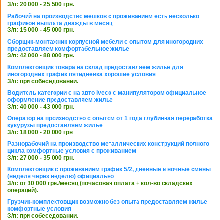
З/п: 20 000 - 25 500 грн.
Рабочий на производство мешков с проживанием есть несколько
графиков выплата дважды в месяц
З/п: 15 000 - 45 000 грн.
Сборщик-монтажник корпусной мебели с опытом для иногородних
предоставляем комфортабельное жилье
З/п: 42 000 - 88 000 грн.
Комплектовщик товара на склад предоставляем жилье для
иногородних график пятидневка хорошие условия
З/п: при собеседовании.
Водитель категории с на авто iveco с манипулятором официальное
оформление предоставляем жилье
З/п: 40 000 - 43 000 грн.
Оператор на производство с опытом от 1 года глубинная переработка
кукурузы предоставляем жилье
З/п: 18 000 - 20 000 грн
Разнорабочий на производство металлических конструкций полного
цикла комфортные условия с проживанием
З/п: 27 000 - 35 000 грн.
Комплектовщик с проживанием график 5/2, дневные и ночные смены
(неделя через неделю) официально
З/п: от 30 000 грн./месяц (почасовая оплата + кол-во складских
операций).
Грузчик-комплектовщик возможно без опыта предоставляем жилье
комфортные условия
З/п: при собеседовании.