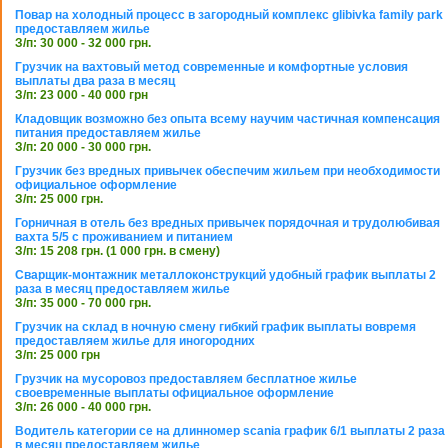
Повар на холодный процесс в загородный комплекс glibivka family park
предоставляем жилье
З/п: 30 000 - 32 000 грн.
Грузчик на вахтовый метод современные и комфортные условия
выплаты два раза в месяц
З/п: 23 000 - 40 000 грн
Кладовщик возможно без опыта всему научим частичная компенсация
питания предоставляем жилье
З/п: 20 000 - 30 000 грн.
Грузчик без вредных привычек обеспечим жильем при необходимости
официальное оформление
З/п: 25 000 грн.
Горничная в отель без вредных привычек порядочная и трудолюбивая
вахта 5/5 с проживанием и питанием
З/п: 15 208 грн. (1 000 грн. в смену)
Сварщик-монтажник металлоконструкций удобный график выплаты 2
раза в месяц предоставляем жилье
З/п: 35 000 - 70 000 грн.
Грузчик на склад в ночную смену гибкий график выплаты вовремя
предоставляем жилье для иногородних
З/п: 25 000 грн
Грузчик на мусоровоз предоставляем бесплатное жилье
своевременные выплаты официальное оформление
З/п: 26 000 - 40 000 грн.
Водитель категории се на длинномер scania график 6/1 выплаты 2 раза
в месяц предоставляем жилье