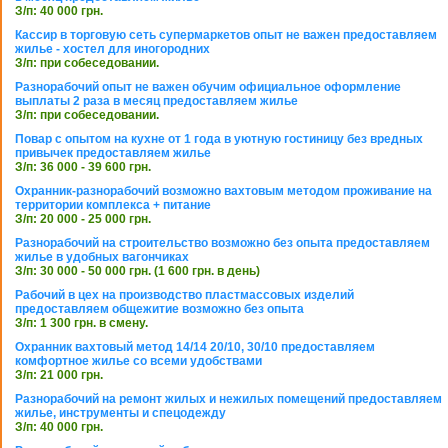
З/п: 40 000 грн.
Кассир в торговую сеть супермаркетов опыт не важен предоставляем
жилье - хостел для иногородних
З/п: при собеседовании.
Разнорабочий опыт не важен обучим официальное оформление
выплаты 2 раза в месяц предоставляем жилье
З/п: при собеседовании.
Повар с опытом на кухне от 1 года в уютную гостиницу без вредных
привычек предоставляем жилье
З/п: 36 000 - 39 600 грн.
Охранник-разнорабочий возможно вахтовым методом проживание на
территории комплекса + питание
З/п: 20 000 - 25 000 грн.
Разнорабочий на строительство возможно без опыта предоставляем
жилье в удобных вагончиках
З/п: 30 000 - 50 000 грн. (1 600 грн. в день)
Рабочий в цех на производство пластмассовых изделий
предоставляем общежитие возможно без опыта
З/п: 1 300 грн. в смену.
Охранник вахтовый метод 14/14 20/10, 30/10 предоставляем
комфортное жилье со всеми удобствами
З/п: 21 000 грн.
Разнорабочий на ремонт жилых и нежилых помещений предоставляем
жилье, инструменты и спецодежду
З/п: 40 000 грн.