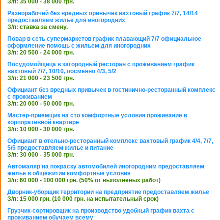
З/п: 35 000 - 38 000 грн.
Разнорабочий без вредных привычек вахтовый график 7/7, 14/14
предоставляем жилье для иногородних
З/п: ставка за смену.
Повар в сеть супермаркетов график плавающий 7/7 официальное
оформление помощь с жильем для иногородних
З/п: 20 500 - 24 000 грн.
Посудомойщица в загородный ресторан с проживанием график
вахтовый 7/7, 10/10, посменно 4/3, 5/2
З/п: 21 000 - 23 500 грн.
Официант без вредных привычек в гостинично-ресторанный комплекс
с проживанием
З/п: 20 000 - 50 000 грн.
Мастер-приемщик на сто комфортные условия проживание в
корпоративной квартире
З/п: 10 000 - 30 000 грн.
Официант в отельно-ресторанный комплекс вахтовый график 4/4, 7/7,
5/5 предоставляем жилье и питание
З/п: 30 000 - 35 000 грн.
Автомаляр на покраску автомобилей иногородним предоставляем
жилье в общежитии комфортные условия
З/п: 60 000 - 100 000 грн. (50% от выполненых работ)
Дворник-уборщик территории на предприятие предоставляем жилье
З/п: 15 000 грн. (10 000 грн. на испытательный срок)
Грузчик-сортировщик на производство удобный график вахта с
проживанием обучаем всему