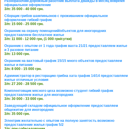
Разнорабочий-дорожный работник выплата дважды в месяц вовремя
официальное оформление
З/п: 35 000 - 40 000 грн.
Сборщик грибов шампиньонов с проживанием официальное
оформление гибкий график
З/п: 15 000 - 25 000 грн.
Охранник на охрану помещений/объектов для иногородних
предоставляем бесплатное жилье
З/п: 11 000 - 12 000 грн, (1 000 грн/сутки)
Охранник с опытом от 1 года график вахта 21/21 предоставляем жилье
и 3 разовое питание
З/п: 13 000 грн.
Охранник на вахтовый график 15/15 много объектов предоставляем
жилье и питание
З/п: 8 000 - 15 000 грн.
Администратор в ресторацию грибна хата график 14/14 предоставляем
жилье отличные условия
З/п: 27 200 - 28 500 грн.
Комплектовщик мясного цеха возможно студент гибкий график
предоставляем жилье для иногородних
З/п: 30 000 - 33 000 грн.
Заведующий складом официальное оформление предоставляем
общежитие для иногородних
З/п: 35 000 грн.
Электрик желательно с опытом на полную занятость возможно
предоставление жилья график 5/2
З/п: при собеседовании.