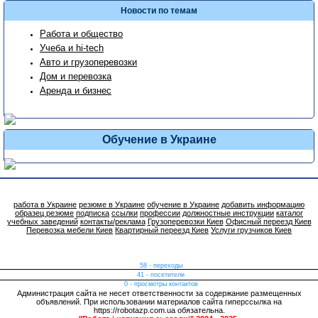
Новости по темам
Работа и общество
Учеба и hi-tech
Авто и грузоперевозки
Дом и перевозка
Аренда и бизнес
Обучение в Украине
работа в Украине
резюме в Украине
обучение в Украине
добавить информацию
образец резюме
подписка
ссылки
профессии
должностные инструкции
каталог
учебных заведений
контакты/реклама
Грузоперевозки Киев
Офисный переезд Киев
Перевозка мебели Киев
Квартирный переезд Киев
Услуги грузчиков Киев
58 - переходы
41 - посетители
0 - просмотры контактов
Администрация сайта не несет ответственности за содержание размещенных
объявлений. При использовании материалов сайта гиперссылка на
https://robotazp.com.ua обязательна.