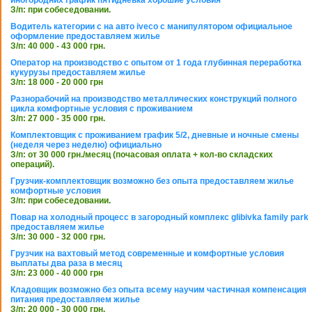
З/п: при собеседовании.
Водитель категории с на авто iveco с манипулятором официальное
оформление предоставляем жилье
З/п: 40 000 - 43 000 грн.
Оператор на производство с опытом от 1 года глубинная переработка
кукурузы предоставляем жилье
З/п: 18 000 - 20 000 грн
Разнорабочий на производство металлических конструкций полного
цикла комфортные условия с проживанием
З/п: 27 000 - 35 000 грн.
Комплектовщик с проживанием график 5/2, дневные и ночные смены
(неделя через неделю) официально
З/п: от 30 000 грн./месяц (почасовая оплата + кол-во складских
операций).
Грузчик-комплектовщик возможно без опыта предоставляем жилье
комфортные условия
З/п: при собеседовании.
Повар на холодный процесс в загородный комплекс glibivka family park
предоставляем жилье
З/п: 30 000 - 32 000 грн.
Грузчик на вахтовый метод современные и комфортные условия
выплаты два раза в месяц
З/п: 23 000 - 40 000 грн
Кладовщик возможно без опыта всему научим частичная компенсация
питания предоставляем жилье
З/п: 20 000 - 30 000 грн.