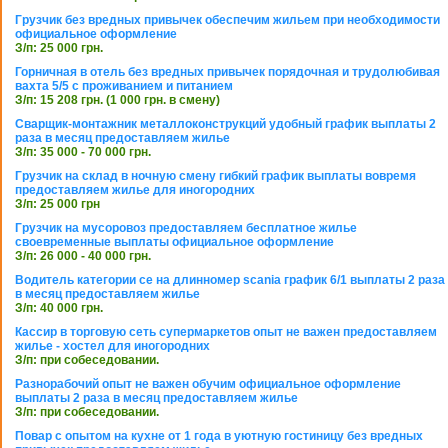
Грузчик без вредных привычек обеспечим жильем при необходимости
официальное оформление
З/п: 25 000 грн.
Горничная в отель без вредных привычек порядочная и трудолюбивая
вахта 5/5 с проживанием и питанием
З/п: 15 208 грн. (1 000 грн. в смену)
Сварщик-монтажник металлоконструкций удобный график выплаты 2
раза в месяц предоставляем жилье
З/п: 35 000 - 70 000 грн.
Грузчик на склад в ночную смену гибкий график выплаты вовремя
предоставляем жилье для иногородних
З/п: 25 000 грн
Грузчик на мусоровоз предоставляем бесплатное жилье
своевременные выплаты официальное оформление
З/п: 26 000 - 40 000 грн.
Водитель категории се на длинномер scania график 6/1 выплаты 2 раза
в месяц предоставляем жилье
З/п: 40 000 грн.
Кассир в торговую сеть супермаркетов опыт не важен предоставляем
жилье - хостел для иногородних
З/п: при собеседовании.
Разнорабочий опыт не важен обучим официальное оформление
выплаты 2 раза в месяц предоставляем жилье
З/п: при собеседовании.
Повар с опытом на кухне от 1 года в уютную гостиницу без вредных