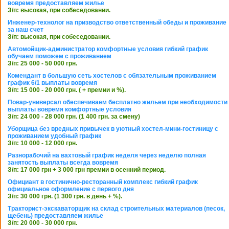
вовремя предоставляем жилье
З/п: высокая, при собеседовании.
Инженер-технолог на призводство ответственный обеды и проживание
за наш счет
З/п: высокая, при собеседовании.
Автомойщик-администратор комфортные условия гибкий график
обучаем поможем с проживанием
З/п: 25 000 - 50 000 грн.
Комендант в большую сеть хостелов с обязательным проживанием
график 6/1 выплаты вовремя
З/п: 15 000 - 20 000 грн. ( + премии и %).
Повар-универсал обеспечиваем бесплатно жильем при необходимости
выплаты вовремя комфортные условия
З/п: 24 000 - 28 000 грн. (1 400 грн. за смену)
Уборщица без вредных привычек в уютный хостел-мини-гостиницу с
проживанием удобный график
З/п: 10 000 - 12 000 грн.
Разнорабочий на вахтовый график неделя через неделю полная
занятость выплаты всегда вовремя
З/п: 17 000 грн + 3 000 грн премии в осенний период.
Официант в гостинично-ресторанный комплекс гибкий график
официальное оформление с первого дня
З/п: 30 000 грн. (1 300 грн. в день + %).
Тракторист-экскаваторщик на склад строительных материалов (песок,
щебень) предоставляем жилье
З/п: 20 000 - 30 000 грн.