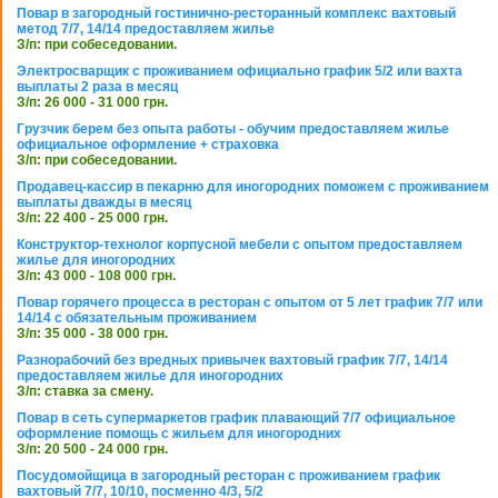
Повар в загородный гостинично-ресторанный комплекс вахтовый
метод 7/7, 14/14 предоставляем жилье
З/п: при собеседовании.
Электросварщик с проживанием официально график 5/2 или вахта
выплаты 2 раза в месяц
З/п: 26 000 - 31 000 грн.
Грузчик берем без опыта работы - обучим предоставляем жилье
официальное оформление + страховка
З/п: при собеседовании.
Продавец-кассир в пекарню для иногородних поможем с проживанием
выплаты дважды в месяц
З/п: 22 400 - 25 000 грн.
Конструктор-технолог корпусной мебели с опытом предоставляем
жилье для иногородних
З/п: 43 000 - 108 000 грн.
Повар горячего процесса в ресторан с опытом от 5 лет график 7/7 или
14/14 с обязательным проживанием
З/п: 35 000 - 38 000 грн.
Разнорабочий без вредных привычек вахтовый график 7/7, 14/14
предоставляем жилье для иногородних
З/п: ставка за смену.
Повар в сеть супермаркетов график плавающий 7/7 официальное
оформление помощь с жильем для иногородних
З/п: 20 500 - 24 000 грн.
Посудомойщица в загородный ресторан с проживанием график
вахтовый 7/7, 10/10, посменно 4/3, 5/2