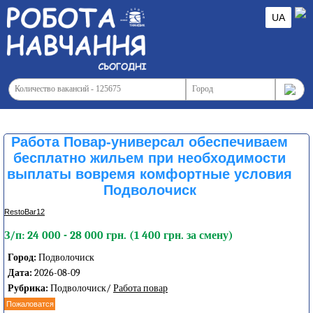
UA
Работа Повар-универсал обеспечиваем
бесплатно жильем при необходимости
выплаты вовремя комфортные условия
Подволочиск
RestoBar12
З/п: 24 000 - 28 000 грн. (1 400 грн. за смену)
Город:
Подволочиск
Дата:
2026-08-09
Рубрика:
Подволочиск/
Работа повар
Пожаловатся