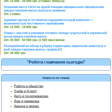
З/п: 15 000 - 20 000 грн. (ставка+ бонусы).
Охранник вахта 14/14 на одной локации официальное оформление
предоставляем жилье выплаты вовремя
З/п: ставка.
Администратор в гостинично-оздоровительный комплекс с
возможностью постоянного проживания
З/п: 12 000 - 15 000 грн.
Повар с опытом и умением готовить блюда гуцульской и украинской
кухни предоставляем жилье
З/п: 45 000 - 50 000 грн. (1 500 грн./смена)
Разнорабочий на обход и уборку территории, кормление животных и
рыб, предоставляем жилье, график 6/1
З/п: 30 000 грн.
"Робота і навчання сьогодні"
Новости по темам
Работа и общество
Учеба и hi-tech
Авто и грузоперевозки
Дом и перевозка
Аренда и бизнес