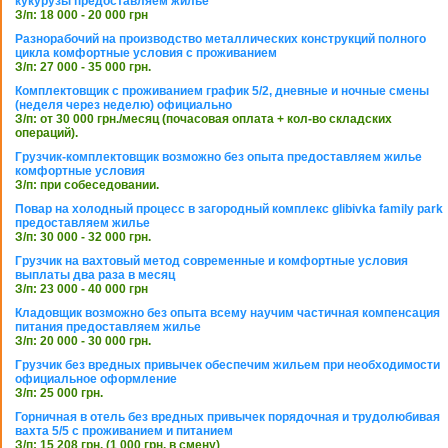
кукурузы предоставляем жилье
З/п: 18 000 - 20 000 грн
Разнорабочий на производство металлических конструкций полного
цикла комфортные условия с проживанием
З/п: 27 000 - 35 000 грн.
Комплектовщик с проживанием график 5/2, дневные и ночные смены
(неделя через неделю) официально
З/п: от 30 000 грн./месяц (почасовая оплата + кол-во складских
операций).
Грузчик-комплектовщик возможно без опыта предоставляем жилье
комфортные условия
З/п: при собеседовании.
Повар на холодный процесс в загородный комплекс glibivka family park
предоставляем жилье
З/п: 30 000 - 32 000 грн.
Грузчик на вахтовый метод современные и комфортные условия
выплаты два раза в месяц
З/п: 23 000 - 40 000 грн
Кладовщик возможно без опыта всему научим частичная компенсация
питания предоставляем жилье
З/п: 20 000 - 30 000 грн.
Грузчик без вредных привычек обеспечим жильем при необходимости
официальное оформление
З/п: 25 000 грн.
Горничная в отель без вредных привычек порядочная и трудолюбивая
вахта 5/5 с проживанием и питанием
З/п: 15 208 грн. (1 000 грн. в смену)