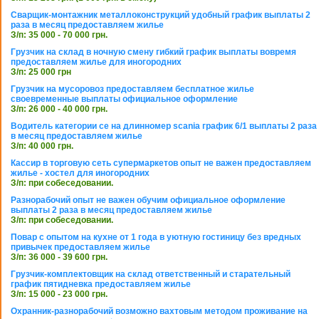
Сварщик-монтажник металлоконструкций удобный график выплаты 2
раза в месяц предоставляем жилье
З/п: 35 000 - 70 000 грн.
Грузчик на склад в ночную смену гибкий график выплаты вовремя
предоставляем жилье для иногородних
З/п: 25 000 грн
Грузчик на мусоровоз предоставляем бесплатное жилье
своевременные выплаты официальное оформление
З/п: 26 000 - 40 000 грн.
Водитель категории се на длинномер scania график 6/1 выплаты 2 раза
в месяц предоставляем жилье
З/п: 40 000 грн.
Кассир в торговую сеть супермаркетов опыт не важен предоставляем
жилье - хостел для иногородних
З/п: при собеседовании.
Разнорабочий опыт не важен обучим официальное оформление
выплаты 2 раза в месяц предоставляем жилье
З/п: при собеседовании.
Повар с опытом на кухне от 1 года в уютную гостиницу без вредных
привычек предоставляем жилье
З/п: 36 000 - 39 600 грн.
Грузчик-комплектовщик на склад ответственный и старательный
график пятидневка предоставляем жилье
З/п: 15 000 - 23 000 грн.
Охранник-разнорабочий возможно вахтовым методом проживание на