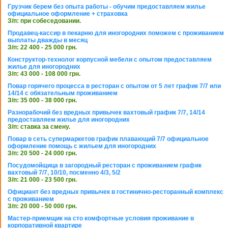
Грузчик берем без опыта работы - обучим предоставляем жилье
официальное оформление + страховка
З/п: при собеседовании.
Продавец-кассир в пекарню для иногородних поможем с проживанием
выплаты дважды в месяц
З/п: 22 400 - 25 000 грн.
Конструктор-технолог корпусной мебели с опытом предоставляем
жилье для иногородних
З/п: 43 000 - 108 000 грн.
Повар горячего процесса в ресторан с опытом от 5 лет график 7/7 или
14/14 с обязательным проживанием
З/п: 35 000 - 38 000 грн.
Разнорабочий без вредных привычек вахтовый график 7/7, 14/14
предоставляем жилье для иногородних
З/п: ставка за смену.
Повар в сеть супермаркетов график плавающий 7/7 официальное
оформление помощь с жильем для иногородних
З/п: 20 500 - 24 000 грн.
Посудомойщица в загородный ресторан с проживанием график
вахтовый 7/7, 10/10, посменно 4/3, 5/2
З/п: 21 000 - 23 500 грн.
Официант без вредных привычек в гостинично-ресторанный комплекс
с проживанием
З/п: 20 000 - 50 000 грн.
Мастер-приемщик на сто комфортные условия проживание в
корпоративной квартире