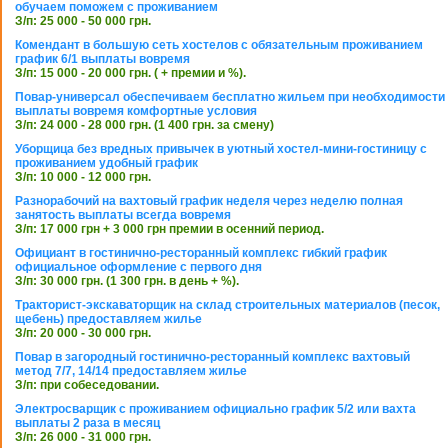
обучаем поможем с проживанием
З/п: 25 000 - 50 000 грн.
Комендант в большую сеть хостелов с обязательным проживанием
график 6/1 выплаты вовремя
З/п: 15 000 - 20 000 грн. ( + премии и %).
Повар-универсал обеспечиваем бесплатно жильем при необходимости
выплаты вовремя комфортные условия
З/п: 24 000 - 28 000 грн. (1 400 грн. за смену)
Уборщица без вредных привычек в уютный хостел-мини-гостиницу с
проживанием удобный график
З/п: 10 000 - 12 000 грн.
Разнорабочий на вахтовый график неделя через неделю полная
занятость выплаты всегда вовремя
З/п: 17 000 грн + 3 000 грн премии в осенний период.
Официант в гостинично-ресторанный комплекс гибкий график
официальное оформление с первого дня
З/п: 30 000 грн. (1 300 грн. в день + %).
Тракторист-экскаваторщик на склад строительных материалов (песок,
щебень) предоставляем жилье
З/п: 20 000 - 30 000 грн.
Повар в загородный гостинично-ресторанный комплекс вахтовый
метод 7/7, 14/14 предоставляем жилье
З/п: при собеседовании.
Электросварщик с проживанием официально график 5/2 или вахта
выплаты 2 раза в месяц
З/п: 26 000 - 31 000 грн.