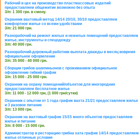
Рабочий в цех на производство пластмассовых изделий
предоставляем общежитие возможно без опыта
З/п: 1 300 грн. в смену.
Охранник вахтовый метод 14/14 20/10, 30/10 предоставляем
комфортное жилье со всеми удобствами
З/п: 21 000 грн.
Разнорабочий на ремонт жилых и нежилых помещений предоставляем
жилье, инструменты и спецодежду
З/п: 40 000 грн.
Разнорабочий-дорожный работник выплата дважды в месяц вовремя
официальное оформление
З/п: 35 000 - 40 000 грн.
Сборщик грибов шампиньонов с проживанием официальное
оформление гибкий график
З/п: 15 000 - 25 000 грн.
Охранник на охрану помещений/объектов для иногородних
предоставляем бесплатное жилье
З/п: 11 000 - 12 000 грн, (1 000 грн/сутки)
Охранник с опытом от 1 года график вахта 21/21 предоставляем жилье
и 3 разовое питание
З/п: 13 000 грн.
Охранник на вахтовый график 15/15 много объектов предоставляем
жилье и питание
З/п: 8 000 - 15 000 грн.
Администратор в ресторацию грибна хата график 14/14 предоставляем
жилье отличные условия