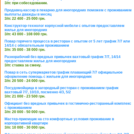
З/п: при собеседовании.
Продавец-кассир в пекарню для иногородних поможем с проживанием
выплаты дважды в месяц
З/п: 22 400 - 25 000 грн.
Конструктор-технолог корпусной мебели с опытом предоставляем
жилье для иногородних
З/п: 43 000 - 108 000 грн.
Повар горячего процесса в ресторан с опытом от 5 лет график 7/7 или
14/14 с обязательным проживанием
З/п: 35 000 - 38 000 грн.
Разнорабочий без вредных привычек вахтовый график 7/7, 14/14
предоставляем жилье для иногородних
З/п: ставка за смену.
Повар в сеть супермаркетов график плавающий 7/7 официальное
оформление помощь с жильем для иногородних
З/п: 20 500 - 24 000 грн.
Посудомойщица в загородный ресторан с проживанием график
вахтовый 7/7, 10/10, посменно 4/3, 5/2
З/п: 21 000 - 23 500 грн.
Официант без вредных привычек в гостинично-ресторанный комплекс
с проживанием
З/п: 20 000 - 50 000 грн.
Мастер-приемщик на сто комфортные условия проживание в
корпоративной квартире
З/п: 10 000 - 30 000 грн.