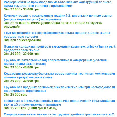
Разнорабочий на производство металлических конструкций полного
цикла комфортные условия с проживанием
З/п: 27 000 - 35 000 грн.
Комплектовщик с проживанием график 5/2, дневные и ночные смены
(неделя через неделю) официально
З/п: от 30 000 грн./месяц (почасовая оплата + кол-во складских
операций).
Грузчик-комплектовщик возможно без опыта предоставляем жилье
комфортные условия
З/п: при собеседовании.
Повар на холодный процесс в загородный комплекс glibivka family park
предоставляем жилье
З/п: 30 000 - 32 000 грн.
Грузчик на вахтовый метод современные и комфортные условия
выплаты два раза в месяц
З/п: 23 000 - 40 000 грн
Кладовщик возможно без опыта всему научим частичная компенсация
питания предоставляем жилье
З/п: 20 000 - 30 000 грн.
Грузчик без вредных привычек обеспечим жильем при необходимости
официальное оформление
З/п: 25 000 грн.
Горничная в отель без вредных привычек порядочная и трудолюбивая
вахта 5/5 с проживанием и питанием
З/п: 15 208 грн. (1 000 грн. в смену)
Сварщик-монтажник металлоконструкций удобный график выплаты 2