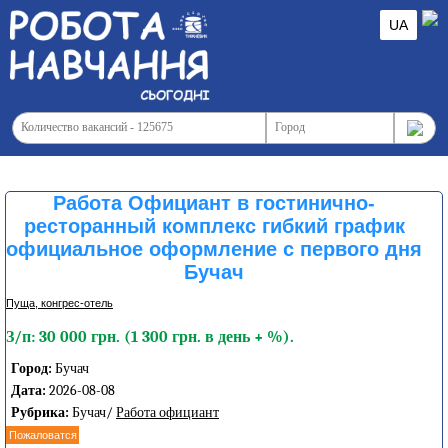
UA
Работа Официант в гостинично-
ресторанный комплекс гибкий график
официальное оформление с первого дня
Бучач
Пуща, конгреc-отель
З/п: 30 000 грн. (1 300 грн. в день + %).
Город:
Бучач
Дата:
2026-08-08
Рубрика:
Бучач/
Работа официант
Пожаловатся