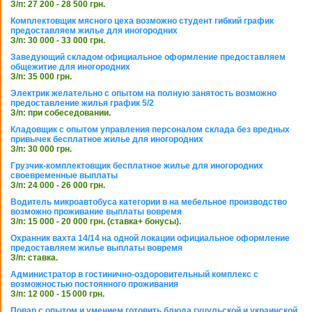
З/п: 27 200 - 28 500 грн.
Комплектовщик мясного цеха возможно студент гибкий график
предоставляем жилье для иногородних
З/п: 30 000 - 33 000 грн.
Заведующий складом официальное оформление предоставляем
общежитие для иногородних
З/п: 35 000 грн.
Электрик желательно с опытом на полную занятость возможно
предоставление жилья график 5/2
З/п: при собеседовании.
Кладовщик с опытом управления персоналом склада без вредных
привычек бесплатное жилье для иногородних
З/п: 30 000 грн.
Грузчик-комплектовщик бесплатное жилье для иногородних
своевременные выплаты
З/п: 24 000 - 26 000 грн.
Водитель микроавтобуса категории в на мебельное производство
возможно проживание выплаты вовремя
З/п: 15 000 - 20 000 грн. (ставка+ бонусы).
Охранник вахта 14/14 на одной локации официальное оформление
предоставляем жилье выплаты вовремя
З/п: ставка.
Администратор в гостинично-оздоровительный комплекс с
возможностью постоянного проживания
З/п: 12 000 - 15 000 грн.
Повар с опытом и умением готовить блюда гуцульской и украинской