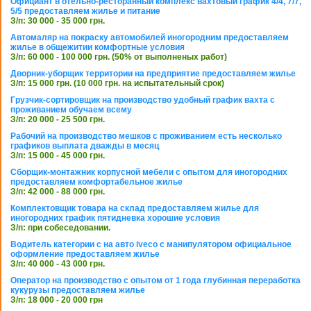
Официант в отельно-ресторанный комплекс вахтовый график 4/4, 7/7,
5/5 предоставляем жилье и питание
З/п: 30 000 - 35 000 грн.
Автомаляр на покраску автомобилей иногородним предоставляем
жилье в общежитии комфортные условия
З/п: 60 000 - 100 000 грн. (50% от выполненых работ)
Дворник-уборщик территории на предприятие предоставляем жилье
З/п: 15 000 грн. (10 000 грн. на испытательный срок)
Грузчик-сортировщик на производство удобный график вахта с
проживанием обучаем всему
З/п: 20 000 - 25 500 грн.
Рабочий на производство мешков с проживанием есть несколько
графиков выплата дважды в месяц
З/п: 15 000 - 45 000 грн.
Сборщик-монтажник корпусной мебели с опытом для иногородних
предоставляем комфортабельное жилье
З/п: 42 000 - 88 000 грн.
Комплектовщик товара на склад предоставляем жилье для
иногородних график пятидневка хорошие условия
З/п: при собеседовании.
Водитель категории с на авто iveco с манипулятором официальное
оформление предоставляем жилье
З/п: 40 000 - 43 000 грн.
Оператор на производство с опытом от 1 года глубинная переработка
кукурузы предоставляем жилье
З/п: 18 000 - 20 000 грн