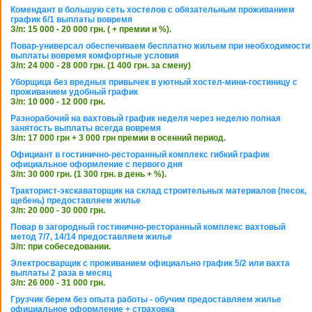
Комендант в большую сеть хостелов с обязательным проживанием
график 6/1 выплаты вовремя
З/п: 15 000 - 20 000 грн. ( + премии и %).
Повар-универсал обеспечиваем бесплатно жильем при необходимости
выплаты вовремя комфортные условия
З/п: 24 000 - 28 000 грн. (1 400 грн. за смену)
Уборщица без вредных привычек в уютный хостел-мини-гостиницу с
проживанием удобный график
З/п: 10 000 - 12 000 грн.
Разнорабочий на вахтовый график неделя через неделю полная
занятость выплаты всегда вовремя
З/п: 17 000 грн + 3 000 грн премии в осенний период.
Официант в гостинично-ресторанный комплекс гибкий график
официальное оформление с первого дня
З/п: 30 000 грн. (1 300 грн. в день + %).
Тракторист-экскаваторщик на склад строительных материалов (песок,
щебень) предоставляем жилье
З/п: 20 000 - 30 000 грн.
Повар в загородный гостинично-ресторанный комплекс вахтовый
метод 7/7, 14/14 предоставляем жилье
З/п: при собеседовании.
Электросварщик с проживанием официально график 5/2 или вахта
выплаты 2 раза в месяц
З/п: 26 000 - 31 000 грн.
Грузчик берем без опыта работы - обучим предоставляем жилье
официальное оформление + страховка