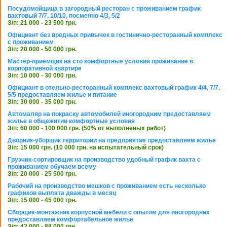
Посудомойщица в загородный ресторан с проживанием график
вахтовый 7/7, 10/10, посменно 4/3, 5/2
З/п: 21 000 - 23 500 грн.
Официант без вредных привычек в гостинично-ресторанный комплекс
с проживанием
З/п: 20 000 - 50 000 грн.
Мастер-приемщик на сто комфортные условия проживание в
корпоративной квартире
З/п: 10 000 - 30 000 грн.
Официант в отельно-ресторанный комплекс вахтовый график 4/4, 7/7,
5/5 предоставляем жилье и питание
З/п: 30 000 - 35 000 грн.
Автомаляр на покраску автомобилей иногородним предоставляем
жилье в общежитии комфортные условия
З/п: 60 000 - 100 000 грн. (50% от выполненых работ)
Дворник-уборщик территории на предприятие предоставляем жилье
З/п: 15 000 грн. (10 000 грн. на испытательный срок)
Грузчик-сортировщик на производство удобный график вахта с
проживанием обучаем всему
З/п: 20 000 - 25 500 грн.
Рабочий на производство мешков с проживанием есть несколько
графиков выплата дважды в месяц
З/п: 15 000 - 45 000 грн.
Сборщик-монтажник корпусной мебели с опытом для иногородних
предоставляем комфортабельное жилье
З/п: 42 000 - 88 000 грн.