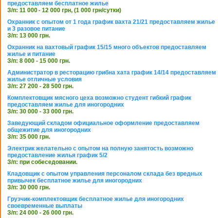
предоставляем бесплатное жилье
З/п: 11 000 - 12 000 грн, (1 000 грн/сутки)
Охранник с опытом от 1 года график вахта 21/21 предоставляем жилье
и 3 разовое питание
З/п: 13 000 грн.
Охранник на вахтовый график 15/15 много объектов предоставляем
жилье и питание
З/п: 8 000 - 15 000 грн.
Администратор в ресторацию грибна хата график 14/14 предоставляем
жилье отличные условия
З/п: 27 200 - 28 500 грн.
Комплектовщик мясного цеха возможно студент гибкий график
предоставляем жилье для иногородних
З/п: 30 000 - 33 000 грн.
Заведующий складом официальное оформление предоставляем
общежитие для иногородних
З/п: 35 000 грн.
Электрик желательно с опытом на полную занятость возможно
предоставление жилья график 5/2
З/п: при собеседовании.
Кладовщик с опытом управления персоналом склада без вредных
привычек бесплатное жилье для иногородних
З/п: 30 000 грн.
Грузчик-комплектовщик бесплатное жилье для иногородних
своевременные выплаты
З/п: 24 000 - 26 000 грн.