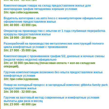
Комплектовщик товара на склад предоставляем жилье для
иногородних график пятидневка хорошие условия
З/п: при собеседовании.
Водитель категории с на авто iveco с манипулятором официальное
оформление предоставляем жилье
З/п: 40 000 - 43 000 грн.
Оператор на производство с опытом от 1 года глубинная переработка
кукурузы предоставляем жилье
З/п: 18 000 - 20 000 грн
Разнорабочий на производство металлических конструкций полного
цикла комфортные условия с проживанием
З/п: 27 000 - 35 000 грн.
Комплектовщик с проживанием график 5/2, дневные и ночные смены
(неделя через неделю) официально
З/п: от 30 000 грн./месяц (почасовая оплата + кол-во складских
операций).
Грузчик-комплектовщик возможно без опыта предоставляем жилье
комфортные условия
З/п: при собеседовании.
Повар на холодный процесс в загородный комплекс glibivka family park
предоставляем жилье
З/п: 30 000 - 32 000 грн.
Грузчик на вахтовый метод современные и комфортные условия
выплаты два раза в месяц
З/п: 23 000 - 40 000 грн