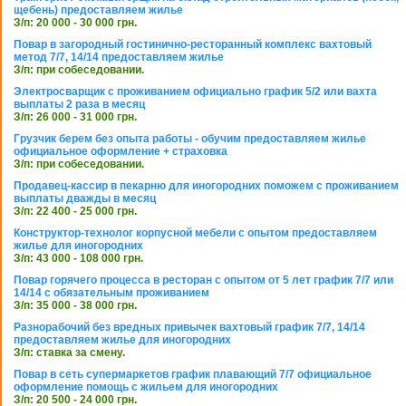
щебень) предоставляем жилье
З/п: 20 000 - 30 000 грн.
Повар в загородный гостинично-ресторанный комплекс вахтовый
метод 7/7, 14/14 предоставляем жилье
З/п: при собеседовании.
Электросварщик с проживанием официально график 5/2 или вахта
выплаты 2 раза в месяц
З/п: 26 000 - 31 000 грн.
Грузчик берем без опыта работы - обучим предоставляем жилье
официальное оформление + страховка
З/п: при собеседовании.
Продавец-кассир в пекарню для иногородних поможем с проживанием
выплаты дважды в месяц
З/п: 22 400 - 25 000 грн.
Конструктор-технолог корпусной мебели с опытом предоставляем
жилье для иногородних
З/п: 43 000 - 108 000 грн.
Повар горячего процесса в ресторан с опытом от 5 лет график 7/7 или
14/14 с обязательным проживанием
З/п: 35 000 - 38 000 грн.
Разнорабочий без вредных привычек вахтовый график 7/7, 14/14
предоставляем жилье для иногородних
З/п: ставка за смену.
Повар в сеть супермаркетов график плавающий 7/7 официальное
оформление помощь с жильем для иногородних
З/п: 20 500 - 24 000 грн.