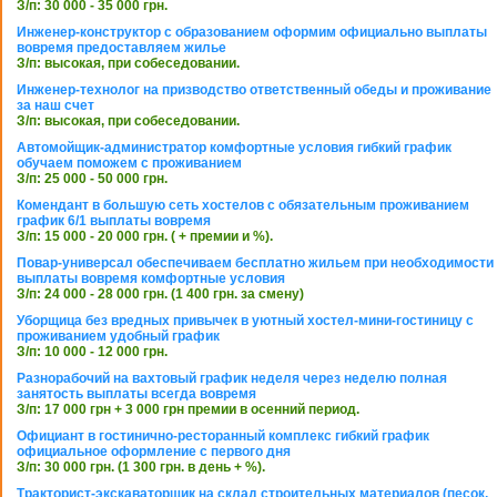
З/п: 30 000 - 35 000 грн.
Инженер-конструктор с образованием оформим официально выплаты
вовремя предоставляем жилье
З/п: высокая, при собеседовании.
Инженер-технолог на призводство ответственный обеды и проживание
за наш счет
З/п: высокая, при собеседовании.
Автомойщик-администратор комфортные условия гибкий график
обучаем поможем с проживанием
З/п: 25 000 - 50 000 грн.
Комендант в большую сеть хостелов с обязательным проживанием
график 6/1 выплаты вовремя
З/п: 15 000 - 20 000 грн. ( + премии и %).
Повар-универсал обеспечиваем бесплатно жильем при необходимости
выплаты вовремя комфортные условия
З/п: 24 000 - 28 000 грн. (1 400 грн. за смену)
Уборщица без вредных привычек в уютный хостел-мини-гостиницу с
проживанием удобный график
З/п: 10 000 - 12 000 грн.
Разнорабочий на вахтовый график неделя через неделю полная
занятость выплаты всегда вовремя
З/п: 17 000 грн + 3 000 грн премии в осенний период.
Официант в гостинично-ресторанный комплекс гибкий график
официальное оформление с первого дня
З/п: 30 000 грн. (1 300 грн. в день + %).
Тракторист-экскаваторщик на склад строительных материалов (песок,