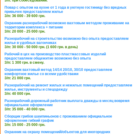
З/п: при собеседовании.
Повар с опытом на кухне от 1 года в уютную гостиницу без вредных
привычек предоставляем жилье
З/п: 36 000 - 39 600 грн.
Охранник-разнорабочий возможно вахтовым методом проживание на
территории комплекса + питание
З/п: 20 000 - 25 000 грн.
Разнорабочий на строительство возможно без опыта предоставляем
жилье в удобных вагончиках
З/п: 30 000 - 50 000 грн. (1 600 грн. в день)
Рабочий в цех на производство пластмассовых изделий
предоставляем общежитие возможно без опыта
З/п: 1 300 грн. в смену.
Охранник вахтовый метод 14/14 20/10, 30/10 предоставляем
комфортное жилье со всеми удобствами
З/п: 21 000 грн.
Разнорабочий на ремонт жилых и нежилых помещений предоставляем
жилье, инструменты и спецодежду
З/п: 40 000 грн.
Разнорабочий-дорожный работник выплата дважды в месяц вовремя
официальное оформление
З/п: 35 000 - 40 000 грн.
Сборщик грибов шампиньонов с проживанием официальное
оформление гибкий график
З/п: 15 000 - 25 000 грн.
Охранник на охрану помещений/объектов для иногородних