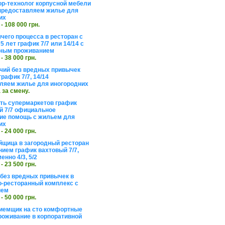
ор-технолог корпусной мебели
предоставляем жилье для
их
 - 108 000 грн.
чего процесса в ресторан с
5 лет график 7/7 или 14/14 с
ьным проживанием
 - 38 000 грн.
чий без вредных привычек
рафик 7/7, 14/14
ляем жилье для иногородних
а за смену.
еть супермаркетов график
 7/7 официальное
е помощь с жильем для
их
 - 24 000 грн.
щица в загородный ресторан
нием график вахтовый 7/7,
енно 4/3, 5/2
 - 23 500 грн.
без вредных привычек в
о-ресторанный комплекс с
ием
 - 50 000 грн.
иемщик на сто комфортные
роживание в корпоративной