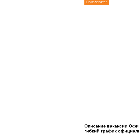
Пожаловатся
Описание вакансии Офи
гибкий график официаль