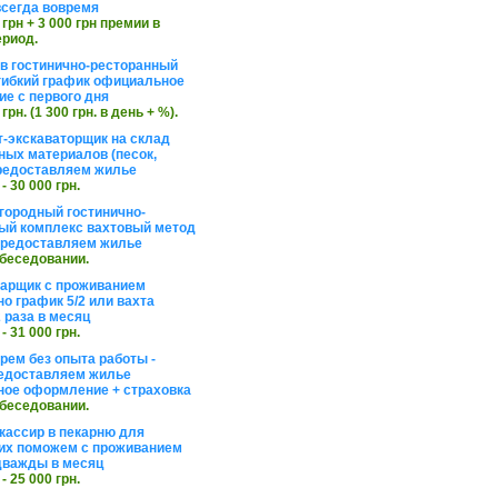
сегда вовремя
 грн + 3 000 грн премии в
ериод.
в гостинично-ресторанный
гибкий график официальное
е с первого дня
 грн. (1 300 грн. в день + %).
т-экскаваторщик на склад
ных материалов (песок,
редоставляем жилье
 - 30 000 грн.
агородный гостинично-
ый комплекс вахтовый метод
 предоставляем жилье
обеседовании.
арщик с проживанием
о график 5/2 или вахта
 раза в месяц
 - 31 000 грн.
рем без опыта работы -
едоставляем жилье
ое оформление + страховка
обеседовании.
кассир в пекарню для
их поможем с проживанием
дважды в месяц
 - 25 000 грн.