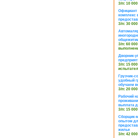
З/п: 10 000
Официант 
комплекс в
предостав
З/п: 30 000
Автомаляр
иногородн
общежити
З/п: 60 000
выполнены
Дворник-у
предприят
З/п: 15 000
испытател
Грузчик-с
удобный г
обучаем в
З/п: 20 000
Рабочий н
проживани
выплата д
З/п: 15 000
Сборщик-м
опытом дл
предоста
жилье
З/п: 42 000