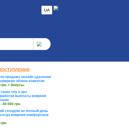
UA
ПОСТУПЛЕНИЯ
по продаже онлайн удаленно
орвремя обзвон клиентов
 грн. + бонусы.
танка чпу в цех
работки выплаты вовремя
тошин
 - 40 000 грн.
й складом на полный день
сегда вовремя комфортные
 грн.