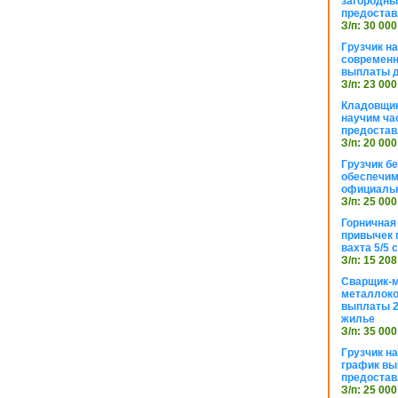
загородный
предостав
З/п: 30 000
Грузчик н
современн
выплаты д
З/п: 23 000
Кладовщик
научим ча
предостав
З/п: 20 000
Грузчик б
обеспечим
официаль
З/п: 25 000
Горничная
привычек 
вахта 5/5
З/п: 15 208
Сварщик-
металлоко
выплаты 2
жилье
З/п: 35 000
Грузчик на
график вы
предостав
З/п: 25 000