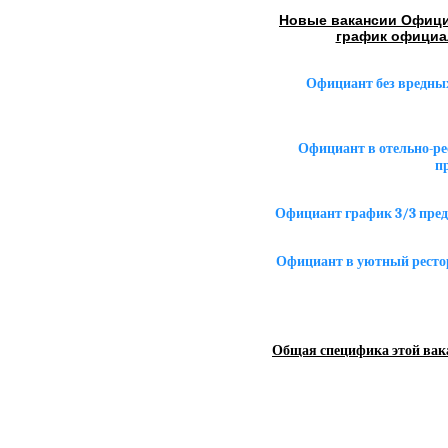
Новые вакансии Офици
график официа
Официант без вредных
Официант в отельно-ре
п
Официант график 3/3 пред
Официант в уютный рестор
Общая специфика этой вак