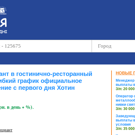
нт в гостинично-ресторанный
НОВЫЕ 
ибкий график официальное
Менеджер 
выплаты в
ние с первого дня Хотин
З/п: 20 000
Оператор с
металлооб
нивки свя
рн. в день + %).
З/п: 30 000
Заведующи
выплаты в
условия
З/п: 35 000
ициант