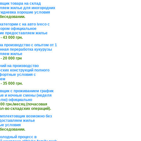
вщик товара на склад
ляем жилье для иногородних
тидневка хорошие условия
обеседовании.
атегории с на авто iveco с
тором официальное
ие предоставляем жилье
 - 43 000 грн.
на производство с опытом от 1
инная переработка кукурузы
ляем жилье
 - 20 000 грн
чий на производство
ских конструкций полного
фортные условия с
ием
 - 35 000 грн.
вщик с проживанием график
ные и ночные смены (неделя
елю) официально
 000 грн./месяц (почасовая
ол-во складских операций).
омплектовщик возможно без
доставляем жилье
ые условия
обеседовании.
холодный процесс в