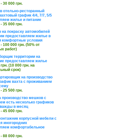
 - 30 000 грн.
в отельно-ресторанный
ахтовый график 4/4, 7/7, 5/5
ляем жилье и питание
 - 35 000 грн.
 на покраску автомобилей
им предоставляем жилье в
и комфортные условия
 - 100 000 грн. (50% от
х работ)
борщик территории на
ие предоставляем жилье
 грн. (10 000 грн. на
ьный срок)
ортировщик на производство
рафик вахта с проживанием
сему
 - 25 500 грн.
а производство мешков с
ем есть несколько графиков
важды в месяц
 - 45 000 грн.
онтажник корпусной мебели с
я иногородних
вляем комфортабельное
 - 88 000 грн.