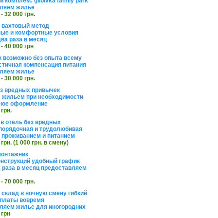
 комплекс glibivka family park
ляем жилье
 - 32 000 грн.
а вахтовый метод
ые и комфортные условия
ва раза в месяц
 - 40 000 грн
 возможно без опыта всему
стичная компенсация питания
ляем жилье
 - 30 000 грн.
ез вредных привычек
 жильем при необходимости
ное оформление
 грн.
 в отель без вредных
порядочная и трудолюбивая
 с проживанием и питанием
 грн. (1 000 грн. в смену)
монтажник
нструкций удобный график
 раза в месяц предоставляем
 - 70 000 грн.
 склад в ночную смену гибкий
платы вовремя
ляем жилье для иногородних
 грн