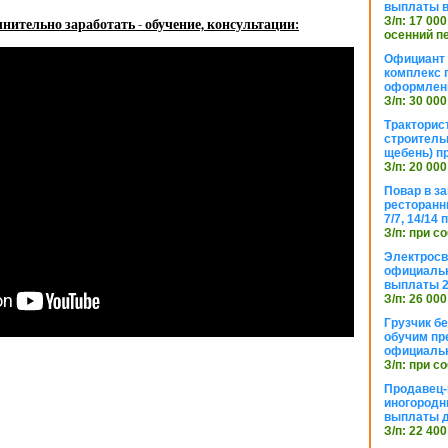
выплаты в
З/п: 17 000
нительно заработать - обучение, консультации:
осенний п
Официант 
комплекс 
оформлени
З/п: 30 000
Тракторис
строитель
щебень) п
З/п: 20 000
Повар в з
ресторанн
7/7, 14/14
З/п: при с
Электросв
официальн
выплаты 2
З/п: 26 000
Грузчик бе
обучим пр
официальн
З/п: при с
Продавец-
иногородн
выплаты 
З/п: 22 400