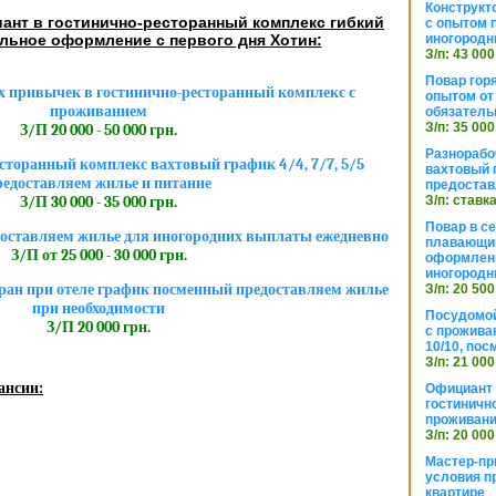
Конструкт
ант в гостинично-ресторанный комплекс гибкий
с опытом 
иногородн
льное оформление с первого дня Хотин:
З/п: 43 000
Повар горя
 привычек в гостинично-ресторанный комплекс с
опытом от 
проживанием
обязател
З/п: 35 000
З/П 20 000 - 50 000 грн.
Разнорабо
сторанный комплекс вахтовый график 4/4, 7/7, 5/5
вахтовый г
редоставляем жилье и питание
предостав
З/п: ставк
З/П 30 000 - 35 000 грн.
Повар в с
оставляем жилье для иногородних выплаты ежедневно
плавающий
З/П от 25 000 - 30 000 грн.
оформлени
иногородн
ан при отеле график посменный предоставляем жилье
З/п: 20 500
при необходимости
Посудомой
З/П 20 000 грн.
с прожива
10/10, посм
З/п: 21 000
ансии:
Официант 
гостиничн
проживан
З/п: 20 000
Мастер-пр
условия п
квартире