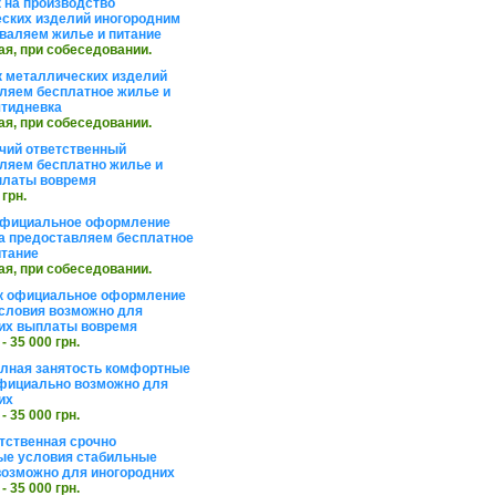
 на производство
ских изделий иногородним
валяем жилье и питание
ая, при собеседовании.
 металлических изделий
ляем бесплатное жилье и
ятидневка
ая, при собеседовании.
чий ответственный
ляем бесплатно жилье и
платы вовремя
 грн.
официальное оформление
а предоставляем бесплатное
итание
ая, при собеседовании.
к официальное оформление
словия возможно для
их выплаты вовремя
 - 35 000 грн.
олная занятость комфортные
фициально возможно для
их
 - 35 000 грн.
тственная срочно
е условия стабильные
озможно для иногородних
 - 35 000 грн.