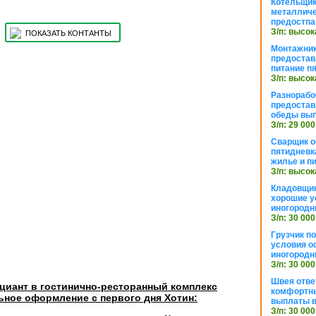
Котельщик
металличе
предостпа
З/п: высок
ПОКАЗАТЬ КОНТАНТЫ
Монтажник
предостав
питание п
З/п: высок
Разнорабо
предостав
обеды вы
З/п: 29 000
Сварщик 
пятидневк
жилье и п
З/п: высок
Кладовщи
хорошие у
иногородн
З/п: 30 000
Грузчик п
условия о
иногородн
З/п: 30 000
Швея отве
циант в гостинично-ресторанный комплекс
комфортны
ное оформление с первого дня Хотин:
выплаты в
З/п: 30 000