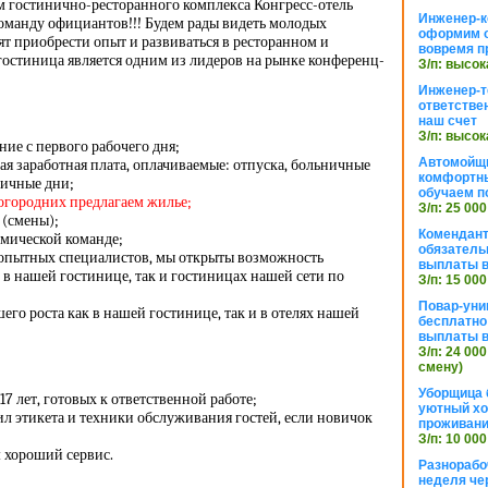
м гостинично-ресторанного комплекса Конгресс-отель
Инженер-к
оманду официантов!!! Будем рады видеть молодых
оформим 
ят приобрести опыт и развиваться в ресторанном и
вовремя п
гостиница является одним из лидеров на рынке конференц-
З/п: высок
Инженер-т
ответстве
наш счет
З/п: высок
ие с первого рабочего дня;
Автомойщ
я заработная плата, оплачиваемые: отпуска, больничные
комфортны
ничные дни;
обучаем п
ногородних предлагаем жилье;
З/п: 25 000
 (смены);
Комендант
амической команде;
обязатель
 опытных специалистов, мы открыты возможность
выплаты 
 в нашей гостинице, так и гостиницах нашей сети по
З/п: 15 000
Повар-уни
го роста как в нашей гостинице, так и в отелях нашей
бесплатно
выплаты 
З/п: 24 000
смену)
Уборщица 
17 лет, готовых к ответственной работе;
уютный хо
л этикета и техники обслуживания гостей, если новичок
проживани
З/п: 10 000
м хороший сервис.
Разнорабо
неделя че