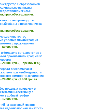
онструктор с образованием
официально выплаты
редоставляем жилье
ая, при собеседовании.
ехнолог на призводство
нный обеды и проживание за
ая, при собеседовании.
ик-администратор
е условия гибкий график
оможем с проживанием
 - 50 000 грн.
 в большую сеть хостелов с
ным проживанием график 6/1
вовремя
 - 20 000 грн. ( + премии и %).
версал обеспечиваем
 жильем при необходимости
вовремя комфортные условия
 - 28 000 грн. (1 400 грн. за
без вредных привычек в
стел-мини-гостиницу с
ем удобный график
 - 12 000 грн.
чий на вахтовый график
рез неделю полная занятость