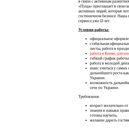
в связи с активным развитие
«Пуща» приглашает в свою к
активных людей, которые хот
гостиничном бизнесе. Наша 
сервиса уже 13 лет.
Условия работы:
официальное оформлен
стабильная официальна
листы, работа в празд
работа в Киеве, для и
гибкий график работы
работа в молодой дин
шанс учиться у самых
дальнейшего роста как
Украине.
возможность дальнейше
сети по Украине.
Требования:
возраст желательно от 
знания и навыки прави
готовы научить;
желание дарить гостя