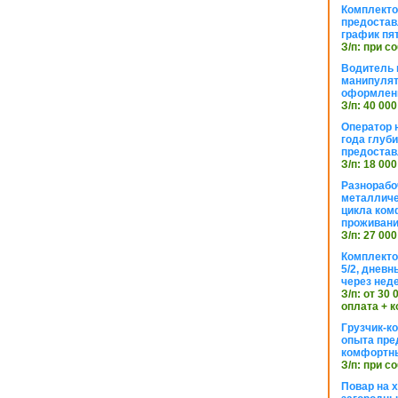
Комплекто
предостав
график пя
З/п: при с
Водитель к
манипуля
оформлен
З/п: 40 000
Оператор 
года глуб
предостав
З/п: 18 000
Разнорабо
металличе
цикла ком
проживан
З/п: 27 000
Комплекто
5/2, днев
через нед
З/п: от 30
оплата + к
Грузчик-к
опыта пре
комфортн
З/п: при с
Повар на 