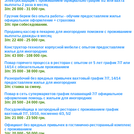
Электросварщик с проживанием официально график 5/2 или вахта
выплаты 2 раза в месяц
З/п: 26 000 - 31 000 грн.
Грузчик берем без опыта работы - обучим предоставляем жилье
официальное оформление + страховка
З/п: при собеседовании.
Продавец-кассир в пекарню для иногородних поможем с проживанием
выплаты дважды в месяц
З/п: 22 400 - 25 000 грн.
Конструктор-технолог корпусной мебели с опытом предоставляем
жилье для иногородних
З/п: 43 000 - 108 000 грн.
Повар горячего процесса в ресторан с опытом от 5 лет график 7/7 или
14/14 с обязательным проживанием
З/п: 35 000 - 38 000 грн.
Разнорабочий без вредных привычек вахтовый график 7/7, 14/14
предоставляем жилье для иногородних
З/п: ставка за смену.
Повар в сеть супермаркетов график плавающий 7/7 официальное
оформление помощь с жильем для иногородних
З/п: 20 500 - 24 000 грн.
Посудомойщица в загородный ресторан с проживанием график
вахтовый 7/7, 10/10, посменно 4/3, 5/2
З/п: 21 000 - 23 500 грн.
Официант без вредных привычек в гостинично-ресторанный комплекс
с проживанием
З/п: 20 000 - 50 000 грн.