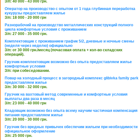
З/п: 40 000 - 43 000 грн.
Оператор на производство с опытом от 1 года глубинная переработка
кукурузы предоставляем жилье
З/п: 18 000 - 20 000 грн
Разнорабочий на производство металлических конструкций полного
цикла комфортные условия с проживанием
З/п: 27 000 - 35 000 грн.
Комплектовщик с проживанием график 5/2, дневные и ночные смены
(неделя через неделю) официально
З/п: от 30 000 грн./месяц (почасовая оплата + кол-во складских
операций).
Грузчик-комплектовщик возможно без опыта предоставляем жилье
комфортные условия
З/п: при собеседовании.
Повар на холодный процесс в загородный комплекс glibivka family park
предоставляем жилье
З/п: 30 000 - 32 000 грн.
Грузчик на вахтовый метод современные и комфортные условия
выплаты два раза в месяц
З/п: 23 000 - 40 000 грн
Кладовщик возможно без опыта всему научим частичная компенсация
питания предоставляем жилье
З/п: 20 000 - 30 000 грн.
Грузчик без вредных привычек обеспечим жильем при необходимости
официальное оформление
З/п: 25 000 грн.