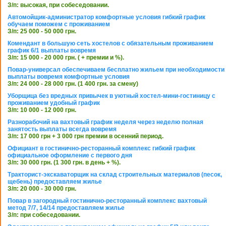
З/п: высокая, при собеседовании.
Автомойщик-администратор комфортные условия гибкий график
обучаем поможем с проживанием
З/п: 25 000 - 50 000 грн.
Комендант в большую сеть хостелов с обязательным проживанием
график 6/1 выплаты вовремя
З/п: 15 000 - 20 000 грн. ( + премии и %).
Повар-универсал обеспечиваем бесплатно жильем при необходимости
выплаты вовремя комфортные условия
З/п: 24 000 - 28 000 грн. (1 400 грн. за смену)
Уборщица без вредных привычек в уютный хостел-мини-гостиницу с
проживанием удобный график
З/п: 10 000 - 12 000 грн.
Разнорабочий на вахтовый график неделя через неделю полная
занятость выплаты всегда вовремя
З/п: 17 000 грн + 3 000 грн премии в осенний период.
Официант в гостинично-ресторанный комплекс гибкий график
официальное оформление с первого дня
З/п: 30 000 грн. (1 300 грн. в день + %).
Тракторист-экскаваторщик на склад строительных материалов (песок,
щебень) предоставляем жилье
З/п: 20 000 - 30 000 грн.
Повар в загородный гостинично-ресторанный комплекс вахтовый
метод 7/7, 14/14 предоставляем жилье
З/п: при собеседовании.