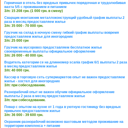
Горничная в отель без вредных привычек порядочная и трудолюбивая
вахта 5/5 с проживанием и питанием
З/п: 15 208 грн. (1 000 грн. в смену)
Сварщик-монтажник металлоконструкций удобный график выплаты 2
раза в месяц предоставляем жилье
З/п: 35 000 - 70 000 грн.
Грузчик на склад в ночную смену гибкий график выплаты вовремя
предоставляем жилье для иногородних
З/п: 25 000 грн
Грузчик на мусоровоз предоставляем бесплатное жилье
своевременные выплаты официальное оформление
З/п: 26 000 - 40 000 грн.
Водитель категории се на длинномер scania график 6/1 выплаты 2 раза
в месяц предоставляем жилье
З/п: 40 000 грн.
Кассир в торговую сеть супермаркетов опыт не важен предоставляем
жилье - хостел для иногородних
З/п: при собеседовании.
Разнорабочий опыт не важен обучим официальное оформление
выплаты 2 раза в месяц предоставляем жилье
З/п: при собеседовании.
Повар с опытом на кухне от 1 года в уютную гостиницу без вредных
привычек предоставляем жилье
З/п: 36 000 - 39 600 грн.
Охранник-разнорабочий возможно вахтовым методом проживание на
территории комплекса + питание