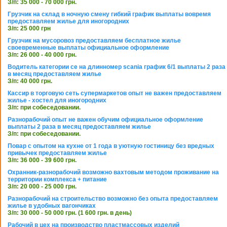
З/п: 35 000 - 70 000 грн.
Грузчик на склад в ночную смену гибкий график выплаты вовремя
предоставляем жилье для иногородних
З/п: 25 000 грн
Грузчик на мусоровоз предоставляем бесплатное жилье
своевременные выплаты официальное оформление
З/п: 26 000 - 40 000 грн.
Водитель категории се на длинномер scania график 6/1 выплаты 2 раза
в месяц предоставляем жилье
З/п: 40 000 грн.
Кассир в торговую сеть супермаркетов опыт не важен предоставляем
жилье - хостел для иногородних
З/п: при собеседовании.
Разнорабочий опыт не важен обучим официальное оформление
выплаты 2 раза в месяц предоставляем жилье
З/п: при собеседовании.
Повар с опытом на кухне от 1 года в уютную гостиницу без вредных
привычек предоставляем жилье
З/п: 36 000 - 39 600 грн.
Охранник-разнорабочий возможно вахтовым методом проживание на
территории комплекса + питание
З/п: 20 000 - 25 000 грн.
Разнорабочий на строительство возможно без опыта предоставляем
жилье в удобных вагончиках
З/п: 30 000 - 50 000 грн. (1 600 грн. в день)
Рабочий в цех на производство пластмассовых изделий