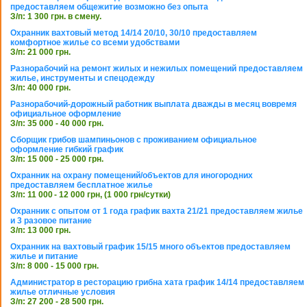
предоставляем общежитие возможно без опыта
З/п: 1 300 грн. в смену.
Охранник вахтовый метод 14/14 20/10, 30/10 предоставляем
комфортное жилье со всеми удобствами
З/п: 21 000 грн.
Разнорабочий на ремонт жилых и нежилых помещений предоставляем
жилье, инструменты и спецодежду
З/п: 40 000 грн.
Разнорабочий-дорожный работник выплата дважды в месяц вовремя
официальное оформление
З/п: 35 000 - 40 000 грн.
Сборщик грибов шампиньонов с проживанием официальное
оформление гибкий график
З/п: 15 000 - 25 000 грн.
Охранник на охрану помещений/объектов для иногородних
предоставляем бесплатное жилье
З/п: 11 000 - 12 000 грн, (1 000 грн/сутки)
Охранник с опытом от 1 года график вахта 21/21 предоставляем жилье
и 3 разовое питание
З/п: 13 000 грн.
Охранник на вахтовый график 15/15 много объектов предоставляем
жилье и питание
З/п: 8 000 - 15 000 грн.
Администратор в ресторацию грибна хата график 14/14 предоставляем
жилье отличные условия
З/п: 27 200 - 28 500 грн.