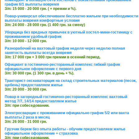
Комендант в большую сеть хостелов с обязательным проживанием
график 6/1 выплаты вовремя
З/п: 15 000 - 20 000 грн. ( + премии и %).
Повар-универсал обеспечиваем бесплатно жильем при необходимости
выплаты вовремя комфортные условия
З/п: 24 000 - 28 000 грн. (1 400 грн. за смену)
Уборщица без вредных привычек в уютный хостел-мини-гостиницу с
проживанием удобный график
З/п: 10 000 - 12 000 грн.
Разнорабочий на вахтовый график неделя через неделю полная
занятость выплаты всегда вовремя
З/п: 17 000 грн + 3 000 грн премии в осенний период.
Официант в гостинично-ресторанный комплекс гибкий график
официальное оформление с первого дня
З/п: 30 000 грн. (1 300 грн. в день + %).
Тракторист-экскаваторщик на склад строительных материалов (песок,
щебень) предоставляем жилье
З/п: 20 000 - 30 000 грн.
Повар в загородный гостинично-ресторанный комплекс вахтовый
метод 7/7, 14/14 предоставляем жилье
З/п: при собеседовании.
Электросварщик с проживанием официально график 5/2 или вахта
выплаты 2 раза в месяц
З/п: 26 000 - 31 000 грн.
Грузчик берем без опыта работы - обучим предоставляем жилье
официальное оформление + страховка
З/п: при собеседовании.