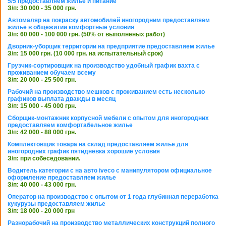
5/5 предоставляем жилье и питание
З/п: 30 000 - 35 000 грн.
Автомаляр на покраску автомобилей иногородним предоставляем
жилье в общежитии комфортные условия
З/п: 60 000 - 100 000 грн. (50% от выполненых работ)
Дворник-уборщик территории на предприятие предоставляем жилье
З/п: 15 000 грн. (10 000 грн. на испытательный срок)
Грузчик-сортировщик на производство удобный график вахта с
проживанием обучаем всему
З/п: 20 000 - 25 500 грн.
Рабочий на производство мешков с проживанием есть несколько
графиков выплата дважды в месяц
З/п: 15 000 - 45 000 грн.
Сборщик-монтажник корпусной мебели с опытом для иногородних
предоставляем комфортабельное жилье
З/п: 42 000 - 88 000 грн.
Комплектовщик товара на склад предоставляем жилье для
иногородних график пятидневка хорошие условия
З/п: при собеседовании.
Водитель категории с на авто iveco с манипулятором официальное
оформление предоставляем жилье
З/п: 40 000 - 43 000 грн.
Оператор на производство с опытом от 1 года глубинная переработка
кукурузы предоставляем жилье
З/п: 18 000 - 20 000 грн
Разнорабочий на производство металлических конструкций полного