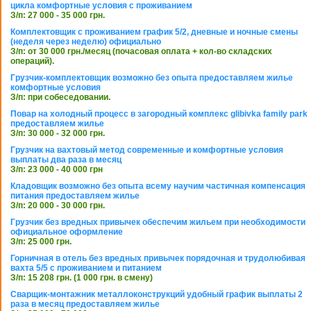
цикла комфортные условия с проживанием
З/п: 27 000 - 35 000 грн.
Комплектовщик с проживанием график 5/2, дневные и ночные смены
(неделя через неделю) официально
З/п: от 30 000 грн./месяц (почасовая оплата + кол-во складских
операций).
Грузчик-комплектовщик возможно без опыта предоставляем жилье
комфортные условия
З/п: при собеседовании.
Повар на холодный процесс в загородный комплекс glibivka family park
предоставляем жилье
З/п: 30 000 - 32 000 грн.
Грузчик на вахтовый метод современные и комфортные условия
выплаты два раза в месяц
З/п: 23 000 - 40 000 грн
Кладовщик возможно без опыта всему научим частичная компенсация
питания предоставляем жилье
З/п: 20 000 - 30 000 грн.
Грузчик без вредных привычек обеспечим жильем при необходимости
официальное оформление
З/п: 25 000 грн.
Горничная в отель без вредных привычек порядочная и трудолюбивая
вахта 5/5 с проживанием и питанием
З/п: 15 208 грн. (1 000 грн. в смену)
Сварщик-монтажник металлоконструкций удобный график выплаты 2
раза в месяц предоставляем жилье